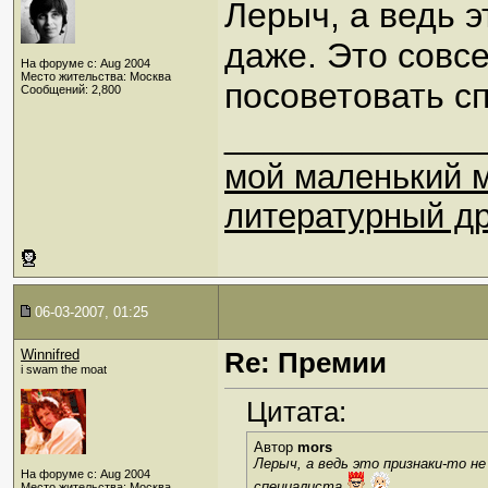
Лерыч, а ведь 
даже. Это совсе
На форуме с: Aug 2004
Место жительства: Москва
посоветовать с
Сообщений: 2,800
_____________
мой маленький 
литературный др
06-03-2007, 01:25
Winnifred
Re: Премии
i swam the moat
Цитата:
Автор
mors
Лерыч, а ведь это признаки-то н
На форуме с: Aug 2004
специалиста.
Место жительства: Москва