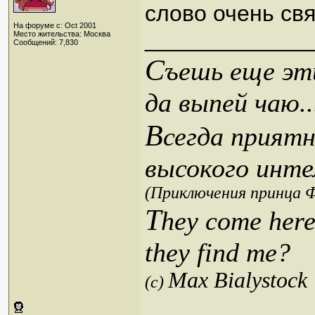
слово очень свя
На форуме с: Oct 2001
_____________
Место жительства: Москва
Сообщений: 7,830
С
ъешь еще эти
да выпей чаю..
В
сегда приятн
высокого инте
(Приключения принца Ф
T
hey come here
they find me?
Max Bialystock
(c)