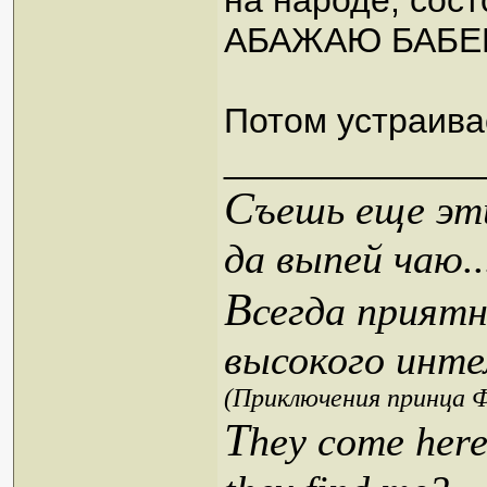
на народе, сос
АБАЖАЮ БАБЕНК
Потом устраива
_____________
С
ъешь еще эти
да выпей чаю..
В
сегда приятн
высокого инте
(Приключения принца Ф
T
hey come here