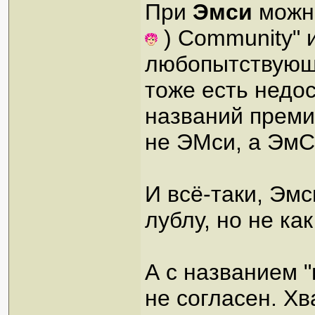
При
Эмси
можно
) Community" 
любопытствующи
тоже есть недос
названий преми
не ЭМси, а ЭмС
И всё-таки, Эм
лублу, но не к
А с названием "
не согласен. Хв