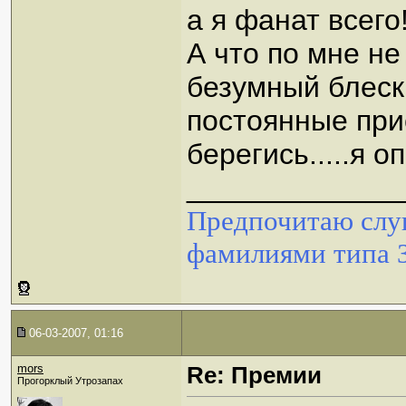
а я фанат всего
А что по мне не
безумный блеск 
постоянные прис
берегись.....я 
_____________
Предпочитаю слуш
фамилиями типа 
06-03-2007, 01:16
mors
Re: Премии
Прогорклый Утрозапах