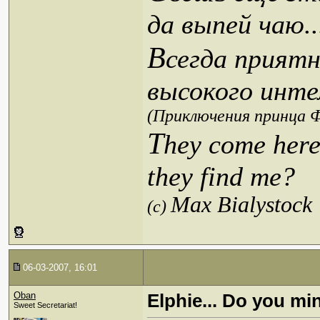
да выпей чаю..
В
сегда приятн
высокого инте
(Приключения принца Ф
T
hey come here
they find me?
Max Bialystock
(c)
06-03-2007, 16:01
Oban
Elphie... Do you min
Sweet Secretariat!