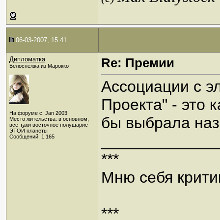
06-03-2007, 15:41
Дипломатка
Re: Премии
Белоснежка из Марокко
Ассоциации с э
Проекта" - это к
На форуме с: Jan 2003
бы выбрала наз
Место жительства: в основном,
все-таки восточное полушарие
ЭТОЙ планеты
_____________
Сообщений: 1,165
***
Мню себя критик
***