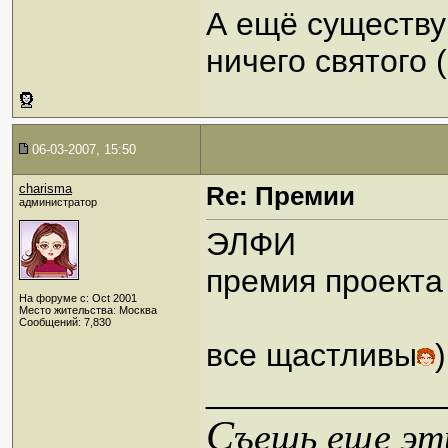
А ещё существую
ничего святого 
06-03-2007, 15:50
charisma
Re: Премии
администратор
ЭЛФИ
премия проекта
На форуме с: Oct 2001
Место жительства: Москва
Сообщений: 7,830
все щастливы
)
_____________
С
ъешь еще эти