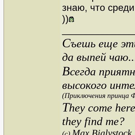
знаю, что сред
))
_____________
С
ъешь еще эти
да выпей чаю..
В
сегда приятн
высокого инте
(Приключения принца Ф
T
hey come here
they find me?
Max Bialystock
(c)