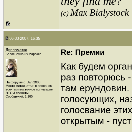
they find me?
Max Bialystock
(c)
06-03-2007, 16:35
Дипломатка
Re: Премии
Белоснежка из Марокко
Как будем орга
раз повторюсь -
На форуме с: Jan 2003
там ерундовин.
Место жительства: в основном,
все-таки восточное полушарие
ЭТОЙ планеты
голосующих, наз
Сообщений: 1,165
голосвание эти
открытым - пус
_____________