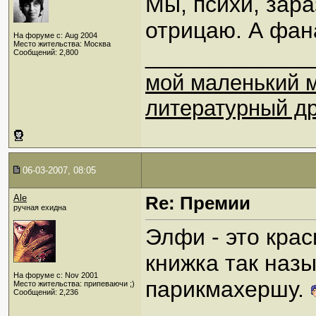
Мы, психи, зара
отрицаю. А фан
На форуме с: Aug 2004
Место жительства: Москва
_____________
Сообщений: 2,800
мой маленький 
литературный др
06-03-2007, 08:05
Ale
Re: Премии
ручная ехидна
Элфи - это крас
книжка так наз
На форуме с: Nov 2001
парикмахершу.
Место жительства: припеваючи ;)
Сообщений: 2,236