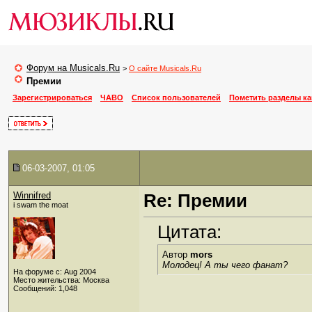
Форум на Musicals.Ru
>
О сайте Musicals.Ru
Премии
Зарегистрироваться
ЧАВО
Список пользователей
Пометить разделы к
06-03-2007, 01:05
Winnifred
Re: Премии
i swam the moat
Цитата:
Автор
mors
Молодец! А ты чего фанат?
На форуме с: Aug 2004
Место жительства: Москва
Сообщений: 1,048