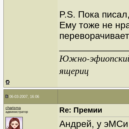
P.S. Пока писал,
Ему тоже не нр
переворачивает
_____________
Южно-эфиопский 
ящериц
06-03-2007, 16:06
charisma
Re: Премии
администратор
Андрей, у эМСи 