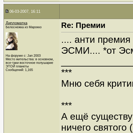
06-03-2007, 16:11
Дипломатка
Re: Премии
Белоснежка из Марокко
.... анти преми
ЭСМИ.... *от Эс
На форуме с: Jan 2003
_____________
Место жительства: в основном,
все-таки восточное полушарие
ЭТОЙ планеты
***
Сообщений: 1,165
Мню себя критик
***
А ещё существую
ничего святого 