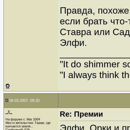
Правда, похоже
если брать что-
Ставра или Садк
Элфи.
_____________
"It do shimmer s
"I always think th
06-03-2007, 09:20
_X_
Re: Премии
На форуме с: Mar 2004
Место жительства: Тааам, где
Элфи, Орки и пр
кончается земля...
Сообщений: 529