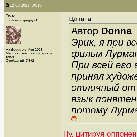
12-08-2011, 00:18
Эрик
Цитата:
Loathsome gargoyle!
Автор
Donna
Эрик, я при в
На форуме с: Aug 2003
фильм Лурман
Место жительства: питерский
трюм
Сообщений: 7,692
При всей его 
принял худо
отличный от 
язык понятен
потому Лурма
Ну, цитируя оппонен