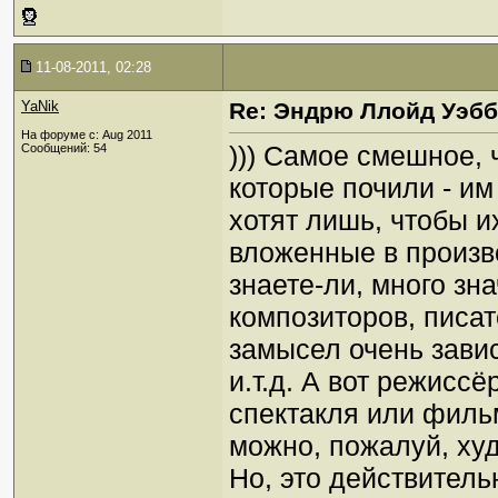
11-08-2011, 02:28
YaNik
Re: Эндрю Ллойд Уэб
На форуме с: Aug 2011
))) Самое смешное, ч
Сообщений: 54
которые почили - им
хотят лишь, чтобы и
вложенные в произв
знаете-ли, много зна
композиторов, писат
замысел очень зави
и.т.д. А вот режис
спектакля или фильм
можно, пожалуй, худ
Но, это действитель