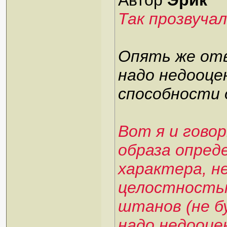
Автор
Эрик
Так прозвучал
Опять же отв
надо недооц
способности 
Вот я и говор
образа опред
характера, не
целостностью
штанов (не бу
надо недооц