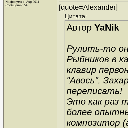
На форуме с: Aug 2011
[quote=Alexander]
Сообщений: 54
Цитата:
Автор
YaNik
Рулить-то он
Рыбников в к
клавир перво
"Авось". Заха
переписать!
Это как раз т
более опытны
композитор (