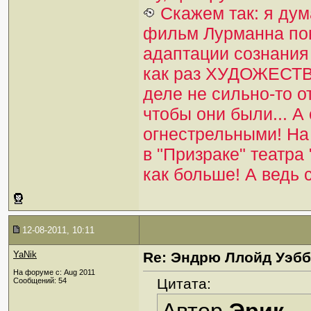
Скажем так: я дум
фильм Лурманна по
адаптации сознания 
как раз ХУДОЖЕСТВ
деле не сильно-то о
чтобы они были... 
огнестрельными! На
в "Призраке" театра
как больше! А ведь 
12-08-2011, 10:11
YaNik
Re: Эндрю Ллойд Уэб
На форуме с: Aug 2011
Цитата:
Сообщений: 54