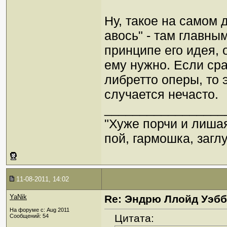
Ну, такое на самом 
авось" - там главны
принципе его идея, 
ему нужно. Если сра
либретто оперы, то 
случается нечасто.
_________________
"Хуже порчи и лиша
пой, гармошка, загл
11-08-2011, 14:02
YaNik
Re: Эндрю Ллойд Уэб
На форуме с: Aug 2011
Цитата:
Сообщений: 54