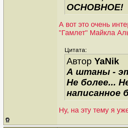
ОСНОВНОЕ!
А вот это очень ин
"Гамлет" Майкла А
Цитата:
Автор
YaNik
А штаны - э
Не более... 
написанное 
Ну, на эту тему я уж