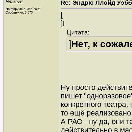
Alexander
Re: Эндрю Ллойд Уэб
На форуме с: Jan 2005
[
Сообщений: 3,873
]I
Цитата:
]
Нет, к сожал
Ну просто действите
пишет "одноразовое"
конкретного театра, 
то ещё реализовано.
А РАО - ну да, они т
действительно в мас