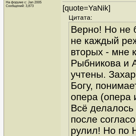
На форуме с: Jan 2005
[quote=YaNik]
Сообщений: 3,873
Цитата:
Верно! Но не 
не каждый реж
вторых - мне 
Рыбникова и А
учтены. Захар
Богу, понимает
опера (опера и
Всё делалось
после согласо
рулил! Но по 