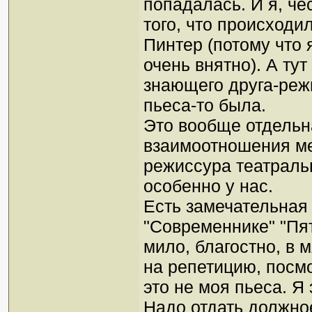
попадалась. И я, че
того, что происходил
Пинтер (потому что 
очень внятно). А ту
знающего друга-реж
пьеса-то была.
Это вообще отдельн
взаимоотношения ме
режиссура театраль
особенно у нас.
Есть замечательная
"Современнике" "Пят
мило, благостно, в 
на репетицию, посмо
это не моя пьеса. Я 
Надо отдать должное