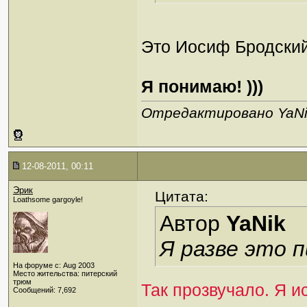
Это Иосиф Бродский.
Я понимаю! )))
Отредактировано YaNik
12-08-2011, 00:11
Эрик
Цитата:
Loathsome gargoyle!
Автор
YaNik
Я разве это 
На форуме с: Aug 2003
Место жительства: питерский
трюм
Так прозвучало. Я и
Сообщений: 7,692