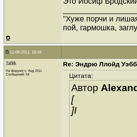
Это Иосиф Бродский
_________________
"Хуже порчи и лиша
пой, гармошка, загл
11-08-2011, 18:04
YaNik
Re: Эндрю Ллойд Уэб
На форуме с: Aug 2011
Цитата:
Сообщений: 54
Автор
Alexan
[
]I