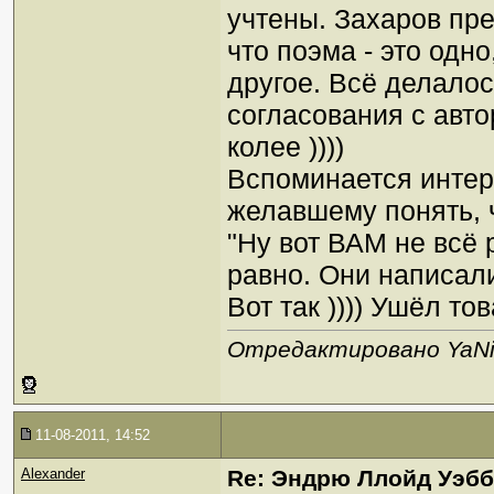
учтены. Захаров пре
что поэма - это одно
другое. Всё делало
согласования с авт
колее ))))
Вспоминается интере
желавшему понять, ч
"Ну вот ВАМ не всё р
равно. Они написали
Вот так )))) Ушёл то
Отредактировано YaNik
11-08-2011, 14:52
Alexander
Re: Эндрю Ллойд Уэб