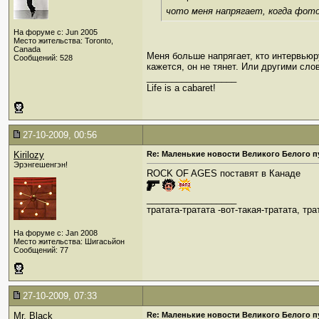
чото меня напрягает, когда фот
На форуме с: Jun 2005
Место жительства: Toronto,
Canada
Меня больше напрягает, кто интервьюр
Сообщений: 528
кажется, он не тянет. Или другими слов
__________________
Life is a cabaret!
27-10-2009, 00:56
Kirilozy
Re: Маленькие новости Великого Белого п
Эрэнгешенгэн!
ROCK OF AGES поставят в Канаде
__________________
тратата-тратата -вот-такая-тратата, тра
На форуме с: Jan 2008
Место жительства: Шигасьйон
Сообщений: 77
27-10-2009, 07:33
Mr. Black
Re: Маленькие новости Великого Белого п