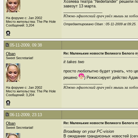
Хозяева театра "Nederlander" решили 
завезут 13 марта.
__________________
Южно-эфиопский грач увёл мышь за хобо
На форуме с: Jan 2002
Место жительства: The Pie Hole
Отредактировано Oban : 05-11-2009 at
09:25
.
Сообщений: 3,204
05-11-2009, 09:38
Oban
Re: Маленькие новости Великого Белого п
Sweet Secretariat!
it takes two
просто любопытно будет узнать, что 
решено
) Режиссирует действо Ада
__________________
Южно-эфиопский грач увёл мышь за хобо
На форуме с: Jan 2002
Место жительства: The Pie Hole
Сообщений: 3,204
06-11-2009, 23:13
Oban
Re: Маленькие новости Великого Белого п
Sweet Secretariat!
Broadway on your PC-vision
В ожидании грандиозных новостей (се