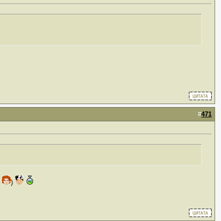
#
471
!
)