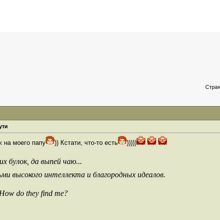
Стран
ути
ж на моего папу
)) Кстати, что-то есть
)))))
х булок, да выпей чаю...
ьми высокого интеллекта и благородных идеалов.
 How do they find me?