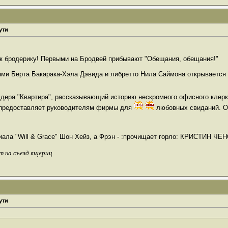
ути
ти к бродерику! Первыми на Бродвей прибывают "Обещания, обещания!"
ми Берта Бакарака-Хэла Дэвида и либретто Нила Саймона открывается 
дера "Квартира", рассказывающий историю нескромного офисного клерк
н предоставляет руководителям фирмы для
любовных свиданий. О
риала "Will & Grace" Шон Хейз, а Фрэн - :прочищает горло: КРИСТИН Ч
т на съезд ящериц
ути