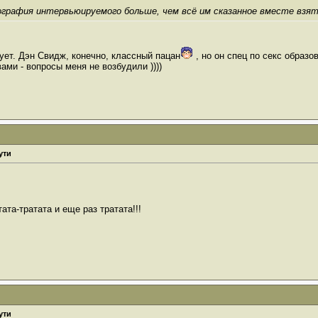
ография интервьюируемого больше, чем всё им сказанное вместе взя
ует. Дэн Свидж, конечно, классный пацан
, но он спец по секс образо
ами - вопросы меня не возбудили ))))
ути
тата-тратата и еще раз тратата!!!
ути