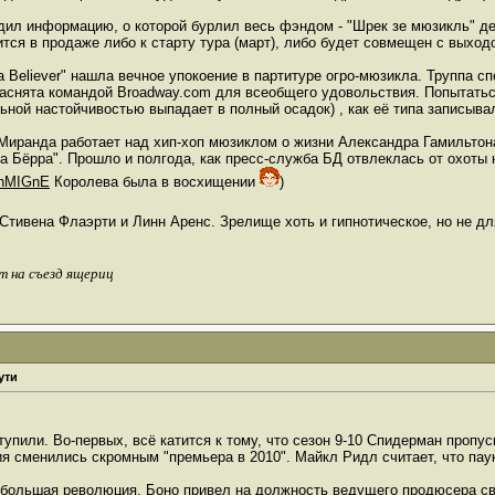
ил информацию, о которой бурлил весь фэндом - "Шрек зе мюзикль" де
тся в продаже либо к старту тура (март), либо будет совмещен с выходо
a Believer" нашла вечное упокоение в партитуре огро-мюзикла. Труппа с
 заснята командой Broadway.com для всеобщего удовольствия. Попытатьс
льной настойчивостью выпадает в полный осадок) , как её типа записыва
Миранда работает над хип-хоп мюзиклом о жизни Александра Гамильтон
 Бёрра". Прошло и полгода, как пресс-служба БД отвлеклась от охоты 
7nMIGnE
Королева была в восхищении
)
 Стивена Флаэрти и Линн Аренс. Зрелище хоть и гипнотическое, но не д
т на съезд ящериц
ути
тупили. Во-первых, всё катится к тому, что сезон 9-10 Спидерман пропус
я сменились скромным "премьера в 2010". Майкл Ридл считает, что паук
ебольшая революция. Боно привел на должность ведущего продюсера сво