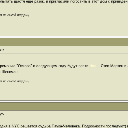
попытать щастя ещё разок, и пригласили погостить в этот дом с привиде
т на съезд ящериц
ути
церемонию "Оскара" в следующем году будут вести
Нил ..
Стив Мартин и 
м Шенкман.
т на съезд ящериц
ути
годня в NYC решается судьба Паука-Человека. Подробности последуют)