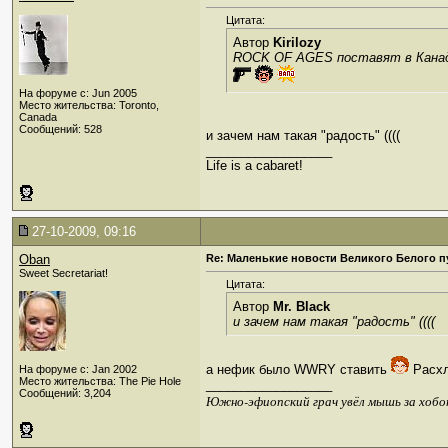
Цитата:
Автор
Kirilozy
ROCK OF AGES поставят в Кана
На форуме с: Jun 2005
Место жительства: Toronto,
Canada
Сообщений: 528
и зачем нам такая "радость" ((((
__________________
Life is a cabaret!
27-10-2009, 09:16
Oban
Re: Маленькие новости Великого Белого п
Sweet Secretariat!
Цитата:
Автор
Mr. Black
и зачем нам такая "радость" ((((
а нефик было WWRY ставить
Расхл
На форуме с: Jan 2002
Место жительства: The Pie Hole
__________________
Сообщений: 3,204
Южно-эфиопский грач увёл мышь за хобо