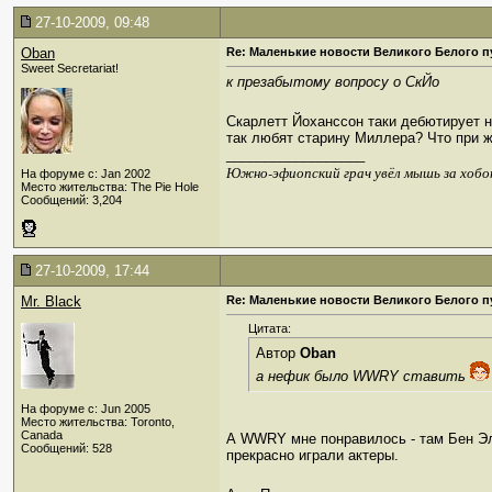
27-10-2009, 09:48
Oban
Re: Маленькие новости Великого Белого п
Sweet Secretariat!
к презабытому вопросу о СкЙо
Скарлетт Йоханссон таки дебютирует 
так любят старину Миллера? Что при жи
__________________
Южно-эфиопский грач увёл мышь за хобо
На форуме с: Jan 2002
Место жительства: The Pie Hole
Сообщений: 3,204
27-10-2009, 17:44
Mr. Black
Re: Маленькие новости Великого Белого п
Цитата:
Автор
Oban
а нефик было WWRY ставить
На форуме с: Jun 2005
Место жительства: Toronto,
Canada
А WWRY мне понравилось - там Бен Элт
Сообщений: 528
прекрасно играли актеры.