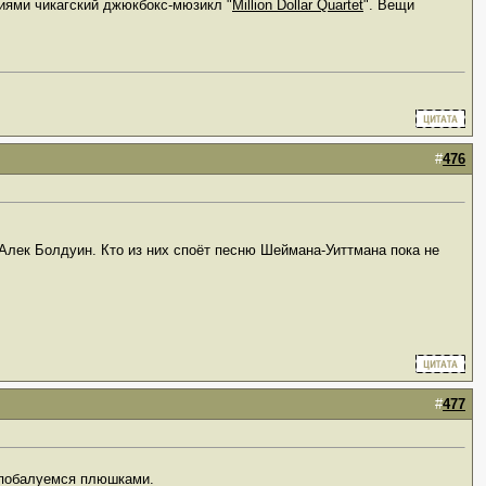
ниями чикагский джюкбокс-мюзикл "
Million Dollar Quartet
". Вещи
#
476
Алек Болдуин. Кто из них споёт песню Шеймана-Уиттмана пока не
#
477
 побалуемся плюшками.