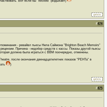
участвовать. Вот если бы "Wicked" (вздыхает)
#
474
т упоминания - ревайвл пьесы Нила Саймона "Brighton Beach Memoirs"
рецензии. Причина - недобор средств с кассы. Показы другой пьесы
 которая должна была играться с BBM поочередно, отменены.
Theatre, после окончания двенадцатилетних показов "РЕНТа" в
вать
)
#
475