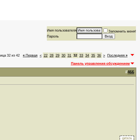
Имя пользователя
Запомнить меня!
Пароль
ица 32 из 42
«
Первая
<
22
28
29
30
31
32
33
34
35
36
>
Последняя
»
Панель управления обсуждением
#
466