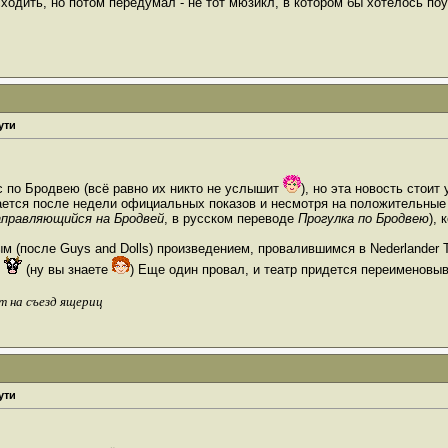
ходить, но потом передумал - не тот мюзикл, в котором бы хотелось по
ути
 по Бродвею (всё равно их никто не услышит
), но эта новость стои
ается после недели официальных показов и несмотря на положительные 
правляющийся на Бродвей
, в русском переводе
Прогулка по Бродвею
),
м (после Guys and Dolls) произведением, провалившимся в Nederlander 
о
(ну вы знаете
) Еще один провал, и театр придется переименовы
т на съезд ящериц
ути