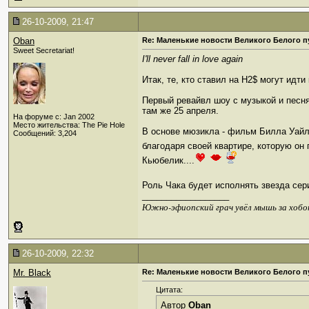
26-10-2009, 21:47
Oban
Re: Маленькие новости Великого Белого п
Sweet Secretariat!
I'll never fall in love again
Итак, те, кто ставил на H2$ могут ид
Первый ревайвл шоу с музыкой и песня
там же 25 апреля.
На форуме с: Jan 2002
Место жительства: The Pie Hole
В основе мюзикла - фильм Билла Уайл
Сообщений: 3,204
благодаря своей квартире, которую о
Кьюбелик....
Роль Чака будет исполнять звезда се
__________________
Южно-эфиопский грач увёл мышь за хобо
26-10-2009, 22:32
Mr. Black
Re: Маленькие новости Великого Белого п
Цитата:
Автор
Oban