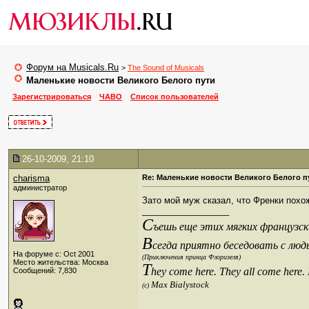
Форум на Musicals.Ru
>
The Sound of Musicals
Маленькие новости Великого Белого пути
Зарегистрироваться
ЧАВО
Список пользователей
26-10-2009, 21:10
charisma
Re: Маленькие новости Великого Белого п
администратор
Зато мой муж сказал, что Френки похо
__________________
С
ъешь еще этих мягких французски
В
сегда приятно беседовать с люд
На форуме с: Oct 2001
(Приключения принца Флоризеля)
Место жительства: Москва
T
hey come here. They all come here.
Сообщений: 7,830
Max Bialystock
(c)