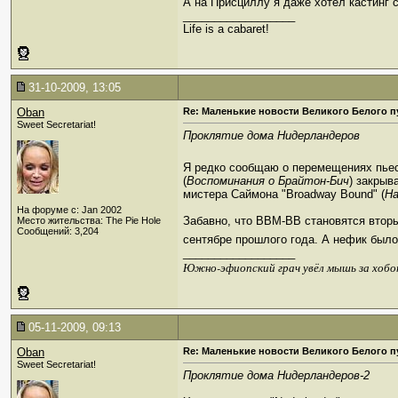
А на Присциллу я даже хотел кастинг с
__________________
Life is a cabaret!
31-10-2009, 13:05
Oban
Re: Маленькие новости Великого Белого п
Sweet Secretariat!
Проклятие дома Нидерландеров
Я редко сообщаю о перемещениях пьес
(
Воспоминания о Брайтон-Бич
) закрыв
мистера Саймона "Broadway Bound" (
На
На форуме с: Jan 2002
Забавно, что BBM-BB становятся вторы
Место жительства: The Pie Hole
Сообщений: 3,204
сентябре прошлого года. А нефик был
__________________
Южно-эфиопский грач увёл мышь за хобо
05-11-2009, 09:13
Oban
Re: Маленькие новости Великого Белого п
Sweet Secretariat!
Проклятие дома Нидерландеров-2