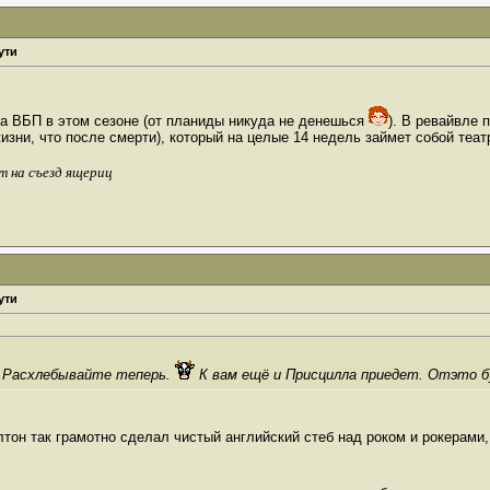
ути
на ВБП в этом сезоне (от планиды никуда не денешься
). В ревайвле 
зни, что после смерти), который на целые 14 недель займет собой театр
т на съезд ящериц
ути
Расхлебывайте теперь.
К вам ещё и Присцилла приедет. Отэто 
он так грамотно сделал чистый английский стеб над роком и рокерами,