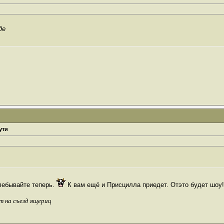
де
ути
ебывайте теперь.
К вам ещё и Присцилла приедет. Отэто будет шоу
т на съезд ящериц