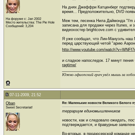
На днях Джеффри Катценберг подтверд
время... Предположительно, DVD появи
На форуме с: Jan 2002
Меж тем, песенка Нила Даймонда "I'm 
Место жительства: The Pie Hole
записана для продажи через Itunes, и
Сообщений: 3,204
видеохостер brightcove.com с удивите
Я уже сообщал, что Лин-Мануэль наш 
перед царствующей четой "арию Аарона
http://www.youtube.com/watch?v=WNFf
и сладкое напоследок. 17 минут пения
ragtime/
__________________
Южно-эфиопский грач увёл мышь за хобо
07-11-2009, 21:52
Oban
Re: Маленькие новости Великого Белого п
Sweet Secretariat!
террариум единомышленников
новости, как и следовало ожидать, пос
подтверждается, и бравурные заявлени
Во-вторых, в продюсерской команде н