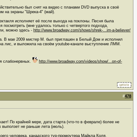
йствительно был снят на видео с планами DVD выпуска в своё
м на экраны "Шрека-4" (май).
пектакля исполняет её после выхода на поклоны. Песня была
я посмотреть (мне удалось только с четвертого подхода,
ли, можно здесь -
http://www.broadway.com/shows/shrek-...im-a-believer/
а. В мае 2009 мистер М. был приглашен в Белый Дом и исполнил
на лис, и выложила на своём youtube-канале выступление ЛММ.
ля слабонервных.
http://www.broadway.com/videos/show/...on-of-
#
478
кает! По крайней мере, дата старта (что-то в феврале) более не
 выползет не раньше лета (июль).
его человека, канадского тур-промоутера Майкла Коля,