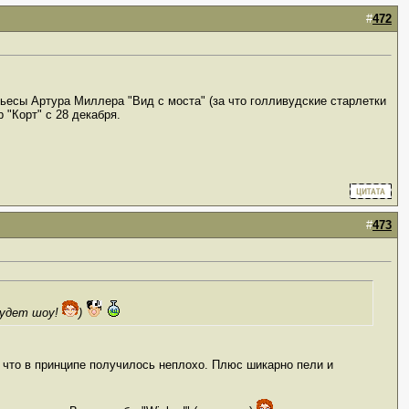
#
472
пьесы Артура Миллера "Вид с моста" (за что голливудские старлетки
 "Корт" с 28 декабря.
#
473
будет шоу!
)
 что в принципе получилось неплохо. Плюс шикарно пели и