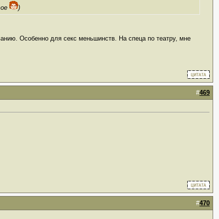
тое
)
ванию. Особенно для секс меньшинств. На спеца по театру, мне
#
469
#
470