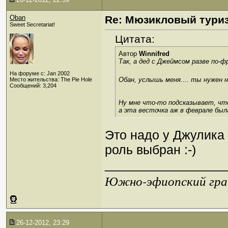
Oban
Re: Мюзикловый тури
Sweet Secretariat!
Цитата:
Автор
Winnifred
Так, а дед с Джеймсом разве по-
На форуме с: Jan 2002
Обан, услышь меня.... ты нужен 
Место жительства: The Pie Hole
Сообщений: 3,204
Ну мне что-то подсказывает, чт
а эта весточка аж в феврале был
Это надо у Джулика 
роль выбран :-)
_________________
Южно-эфиопский грач
26-12-2012, 23:29