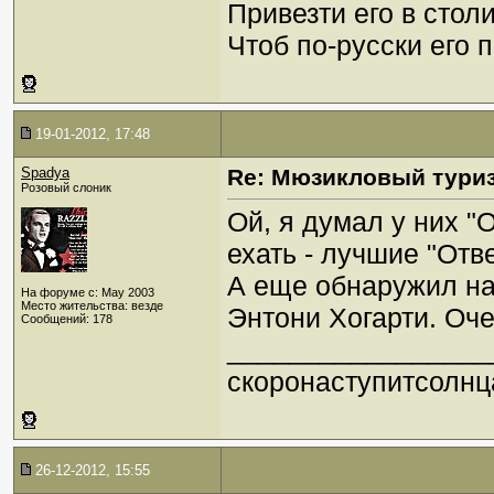
Привезти его в стол
Чтоб по-русски его 
19-01-2012, 17:48
Spadya
Re: Мюзикловый тури
Розовый слоник
Ой, я думал у них "
ехать - лучшие "От
А еще обнаружил на
На форуме с: May 2003
Место жительства: везде
Энтони Хогарти. Оч
Сообщений: 178
_________________
скоронаступитсолнц
26-12-2012, 15:55