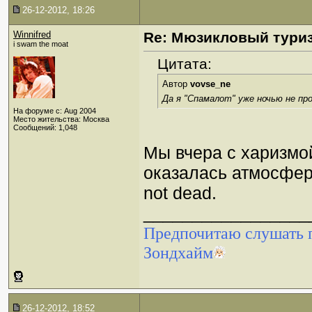
26-12-2012, 18:26
Winnifred
Re: Мюзикловый тури
i swam the moat
Цитата:
Автор
vovse_ne
Да я "Спамалот" уже ночью не п
На форуме с: Aug 2004
Место жительства: Москва
Сообщений: 1,048
Мы вчера с харизмой
оказалась атмосферн
not dead.
_________________
Предпочитаю слушать п
Зондхайм
26-12-2012, 18:52