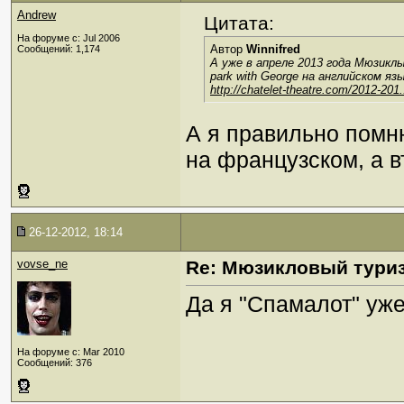
Andrew
Цитата:
На форуме с: Jul 2006
Автор
Winnifred
Сообщений: 1,174
А уже в апреле 2013 года Мюзикл
park with George на английском яз
http://chatelet-theatre.com/2012-201.
А я правильно помню
на французском, а в
26-12-2012, 18:14
vovse_ne
Re: Мюзикловый тури
Да я "Спамалот" уж
На форуме с: Mar 2010
Сообщений: 376