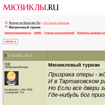
Форум на Musicals.Ru
>
The Sound of Musicals
Мюзикловый туризм
Зарегистрироваться
ЧАВО
Список пользователей
Пометить разделы к
17-01-2012, 15:17
FAB
Мюзикловый туризм
Эйяфьядлайёкюдль
Призрака оперы - жд
И в Тартаковском р
Но Если все двери 
На форуме с: Mar 2006
Сообщений: 715
Где-нибудь бог пр