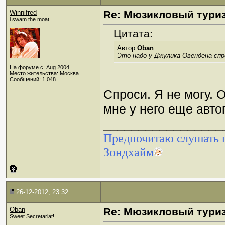
Winnifred
Re: Мюзикловый тури
i swam the moat
Цитата:
Автор
Oban
Это надо у Джулика Овендена спро
На форуме с: Aug 2004
Место жительства: Москва
Сообщений: 1,048
Спроси. Я не могу. О
мне у него еще авт
_________________
Предпочитаю слушать п
Зондхайм
26-12-2012, 23:32
Oban
Re: Мюзикловый тури
Sweet Secretariat!