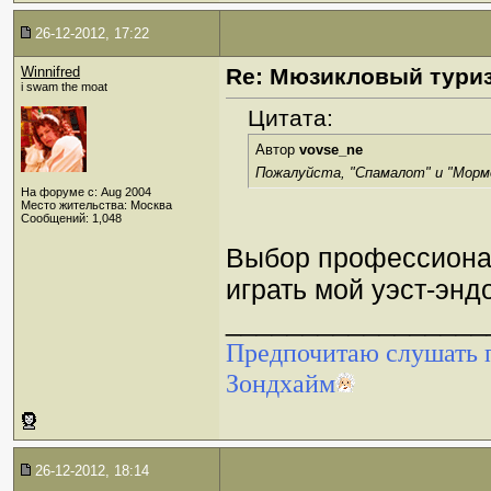
26-12-2012, 17:22
Winnifred
Re: Мюзикловый тури
i swam the moat
Цитата:
Автор
vovse_ne
Пожалуйста, "Спамалот" и "Мормо
На форуме с: Aug 2004
Место жительства: Москва
Сообщений: 1,048
Выбор профессионал
играть мой уэст-эн
_________________
Предпочитаю слушать п
Зондхайм
26-12-2012, 18:14