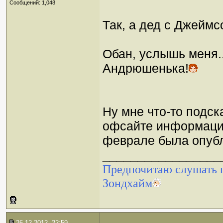
Сообщений: 1,048
Так, а дед с Джейм
Обан, услышь меня..
Андрюшенька!
Ну мне что-то подска
офсайте информации 
феврале была опуб
_________________
Предпочитаю слушать п
Зондхайм
26-12-2012, 22:59