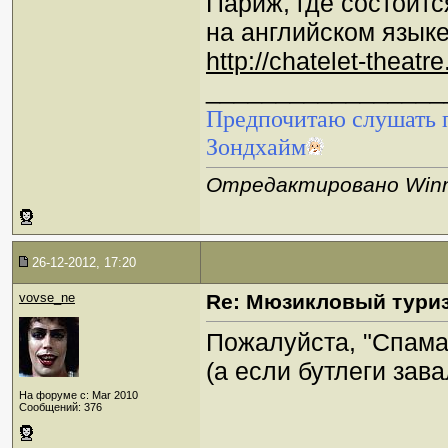
Париж, где состоитс
на английском языке
http://chatelet-theat
_________________
Предпочитаю слушать п
Зондхайм
Отредактировано Winnif
26-12-2012, 17:20
vovse_ne
Re: Мюзикловый тури
Пожалуйста, "Спама
(а если бутлеги зав
На форуме с: Mar 2010
Сообщений: 376