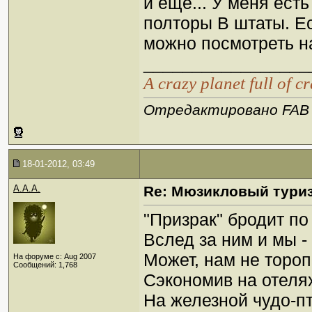
и еще... У меня ест
полторы В штаты. Е
можно посмотреть на
_________________
А crazy planet full of c
Отредактировано FAB :
18-01-2012, 03:49
A.A.A.
Re: Мюзикловый тури
"Призрак" бродит по
Вслед за ним и мы -
Может, нам не торо
На форуме с: Aug 2007
Сообщений: 1,768
Сэкономив на отеля
На железной чудо-п