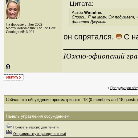
Цитата:
Автор
Winnifred
Спроси. Я не могу. Он подумает, 
фанатки Джулика
На форуме с: Jan 2002
Место жительства: The Pie Hole
Сообщений: 3,204
он спрятался.
С на
_________________
Южно-эфиопский грач
«
Предыдущее обс
Сейчас это обсуждение просматривают: 18
(0 members and 18 guests)
Панель управления обсуждением
Показать версию для печати
Отправить эту страницу по e-mail