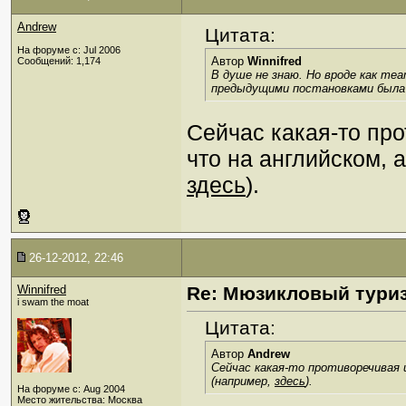
Andrew
Цитата:
На форуме с: Jul 2006
Автор
Winnifred
Сообщений: 1,174
В душе не знаю. Но вроде как те
предыдущими постановками была
Сейчас какая-то пр
что на английском, 
здесь
).
26-12-2012, 22:46
Winnifred
Re: Мюзикловый тури
i swam the moat
Цитата:
Автор
Andrew
Сейчас какая-то противоречивая 
(например,
здесь
).
На форуме с: Aug 2004
Место жительства: Москва