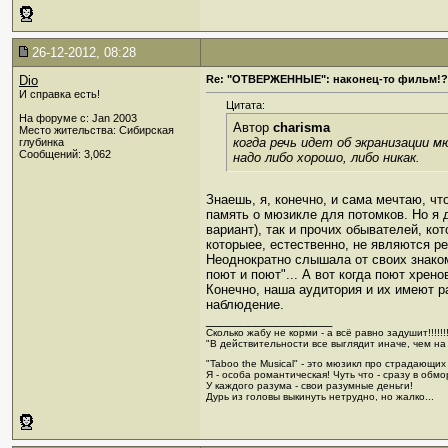
26-12-2012, 08:28
Dio
Re: "ОТВЕРЖЕННЫЕ": наконец-то фильм!?
И справка есть!
Цитата:
На форуме с: Jan 2003
Автор
charisma
Место жительства: Сибирская
когда речь идет об экранизации м
глубинка
Сообщений: 3,062
надо либо хорошо, либо никак.
Знаешь, я, конечно, и сама мечтаю, ч
память о мюзикле для потомков. Но я 
вариант), так и прочих обывателей, ко
которыее, естественно, не являются р
Неоднократно слышала от своих знаком
поют и поют"... А вот когда поют хрен
Конечно, наша аудитория и их имеют ра
наблюдение.
__________________
Сколько жабу не корми - а всё равно задушит!!!!!!!
"В действительности все выглядит иначе, чем на
"Taboo the Musical" - это мюзикл про страдающих
Я - особа романтическая! Чуть что - сразу в обмор
У каждого разума - свои разумные деньги!
Дурь из головы выкинуть нетрудно, но жалко...