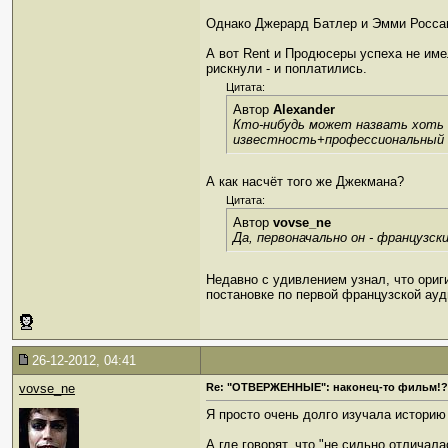
Однако Джерард Батлер и Эмми Россам
А вот Rent и Продюсеры успеха не име
рискнули - и поплатились.
Цитата:
Автор
Alexander
Кто-нибудь может назвать хоть 
известность+профессиональный 
А как насчёт того же Джекмана?
Цитата:
Автор
vovse_ne
Да, первоначально он - французс
Недавно с удивлением узнал, что ориг
постановке по первой французской ауд
26-12-2012, 04:41
vovse_ne
Re: "ОТВЕРЖЕННЫЕ": наконец-то фильм!?
Я просто очень долго изучала историю
А где говорят, что "не сильно отличала