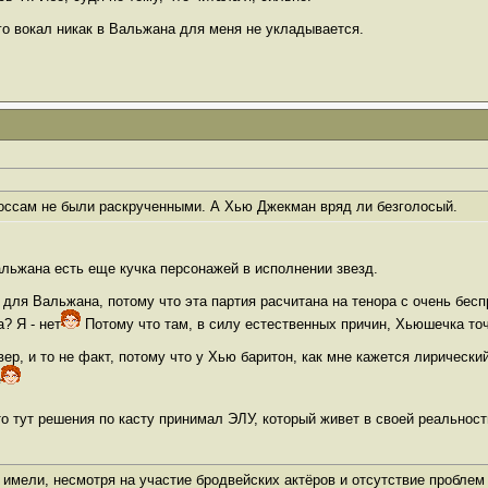
его вокал никак в Вальжана для меня не укладывается.
ссам не были раскрученными. А Хью Джекман вряд ли безголосый.
льжана есть еще кучка персонажей в исполнении звезд.
е для Вальжана, потому что эта партия расчитана на тенора с очень бес
? Я - нет
Потому что там, в силу естественных причин, Хьюшечка точня
, и то не факт, потому что у Хью баритон, как мне кажется лирический,
е
то тут решения по касту принимал ЭЛУ, который живет в своей реальнос
 имели, несмотря на участие бродвейских актёров и отсутствие проблем 