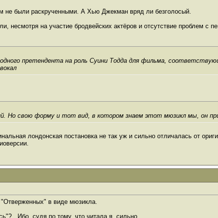
 не были раскрученными. А Хью Джекман вряд ли безголосый.
ли, несмотря на участие бродвейских актёров и отсутствие проблем с пе
одного претендента на роль Суини Тодда для фильма, соответствую
вокал
кий. Но свою форму и тот вид, в котором знаем этот мюзикл мы, он пр
инальная лондонская постановка не так уж и сильно отличалась от ориг
иоверсии.
 "Отверженных" в виде мюзикла.
сь"?.. Ибо, судя по тому, что читала я, сильно.