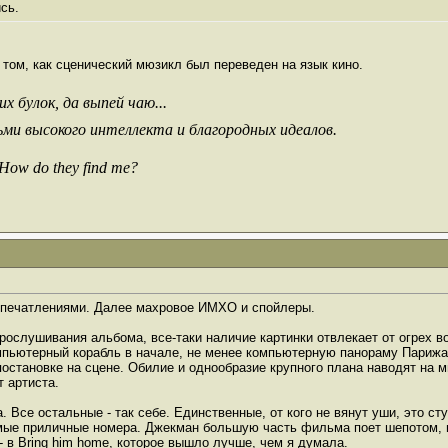
сь.
в том, как сценический мюзикл был переведен на язык кино.
х булок, да выпей чаю...
ьми высокого интеллекта и благородных идеалов.
 How do they find me?
впечатлениями. Далее махровое ИМХО и спойлеры.
 прослушивания альбома, все-таки наличие картинки отвлекает от огрех 
мпьютерный корабль в начале, не менее компьютерную панораму Парижа
-постановке на сцене. Обилие и однообразие крупного плана наводят на 
т артиста.
 Все остальные - так себе. Единственные, от кого не вянут уши, это ст
- самые приличные номера. Джекман большую часть фильма поет шепотом, 
 - в Bring him home, которое вышло лучше, чем я думала.