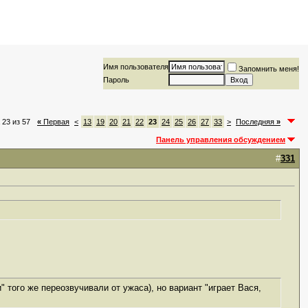
Имя пользователя
Запомнить меня!
Пароль
 23 из 57
«
Первая
<
13
19
20
21
22
23
24
25
26
27
33
>
Последняя
»
Панель управления обсуждением
#
331
" того же переозвучивали от ужаса), но вариант "играет Вася,