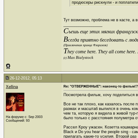
продюсеры рискнули - и поплатили
Тут возможно, проблема не в касте, а 
__________________
С
ъешь еще этих мягких французски
В
сегда приятно беседовать с люд
(Приключения принца Флоризеля)
T
hey come here. They all come here.
Max Bialystock
(c)
26-12-2012, 05:13
Xellina
Re: "ОТВЕРЖЕННЫЕ": наконец-то фильм!?
Посмотрела фильм, хочу поделиться 
Все не так плохо, как казалось после
размах и масштаб вылился в очень ко
чем та, которую я видела в живой тур
На форуме с: Sep 2003
было только с расстояния полуметра о
Сообщений: 93
Рассел Кроу ужасен. Козетта кошмарна.
Black и Do you hear the people sing 
прилагать какие-то усилия. Второй раз