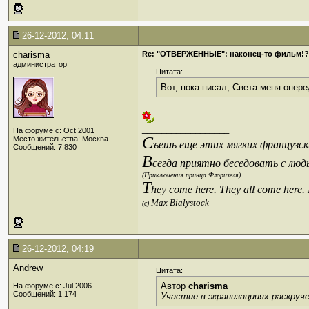
26-12-2012, 04:11
charisma
Re: "ОТВЕРЖЕННЫЕ": наконец-то фильм!?
администратор
Цитата:
Вот, пока писал, Света меня опер
__________________
На форуме с: Oct 2001
С
Место жительства: Москва
ъешь еще этих мягких французски
Сообщений: 7,830
В
сегда приятно беседовать с люд
(Приключения принца Флоризеля)
T
hey come here. They all come here.
Max Bialystock
(c)
26-12-2012, 04:19
Andrew
Цитата:
Автор
charisma
На форуме с: Jul 2006
Сообщений: 1,174
Участие в экранизацииях раскруче