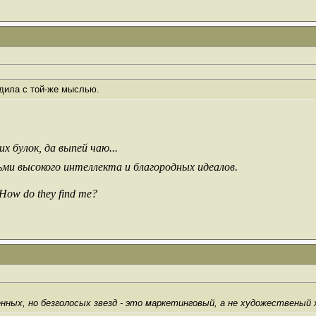
едила с той-же мыслью.
х булок, да выпей чаю...
ьми высокого интеллекта и благородных идеалов.
 How do they find me?
нных, но безголосых звезд - это маркетинговый, а не художественый х