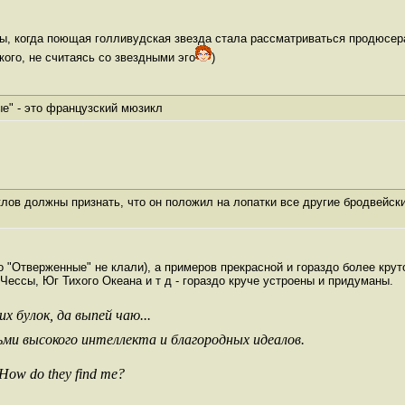
ды, когда поющая голливудская звезда стала рассматриваться продюсер
кого, не считаясь со звездными эго
)
е" - это французский мюзикл
ов должны признать, что он положил на лопатки все другие бродвейск
го "Отверженные" не клали), а примеров прекрасной и гораздо более кру
Чессы, Юг Тихого Океана и т д - гораздо круче устроены и придуманы.
х булок, да выпей чаю...
ьми высокого интеллекта и благородных идеалов.
 How do they find me?