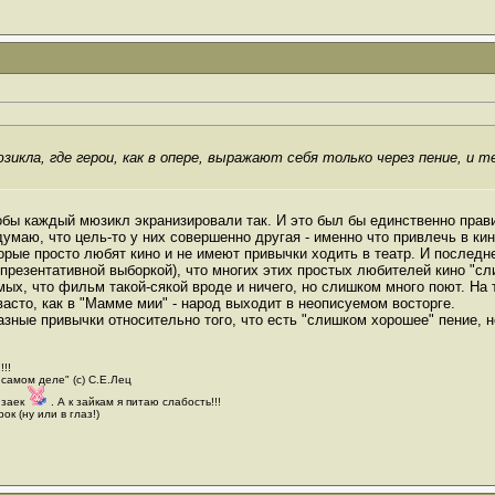
юзикла, где герои, как в опере, выражают себя только через пение, и
тобы каждый мюзикл экранизировали так. И это был бы единственно пра
думаю, что цель-то у них совершенно другая - именно что привлечь в к
торые просто любят кино и не имеют привычки ходить в театр. И последн
епрезентативной выборкой), что многих этих простых любителей кино "с
ых, что фильм такой-сякой вроде и ничего, но слишком много поют. На 
овасто, как в "Мамме мии" - народ выходит в неописуемом восторге.
зные привычки относительно того, что есть "слишком хорошее" пение, но
!!!
 самом деле" (с) С.Е.Лец
 заек
. А к зайкам я питаю слабость!!!
ок (ну или в глаз!)