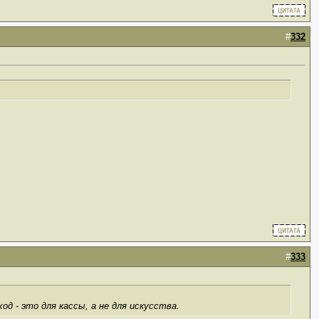
#
332
#
333
од - это для кассы, а не для искусства.