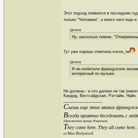
Этот подход появился в последние го
только "Человека", а много чего еще и 
Цитата:
Ну, насколько помню, "Отверженны
Тут уже хорошо ответила vovse_ne
Цитата:
И не-любители французских мюзикл
интересный по музыке.
Не должны - и это далеко не так (нико
Кандид, Вестсайдская, Рэгтайм, Найн, 
__________________
С
ъешь еще этих мягких французски
В
сегда приятно беседовать с люд
(Приключения принца Флоризеля)
T
hey come here. They all come here.
Max Bialystock
(c)