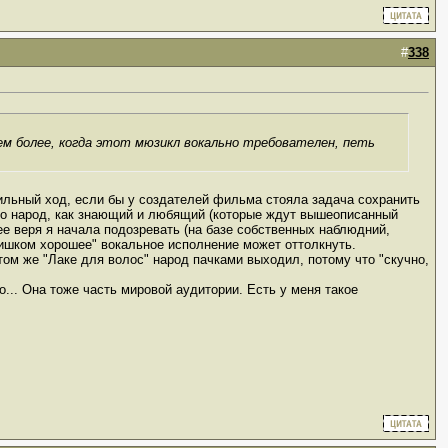
#
338
 тем более, когда этот мюзикл вокально требователен, петь
вильный ход, если бы у создателей фильма стояла задача сохранить
ино народ, как знающий и любящий (которые ждут вышеописанный
ее веря я начала подозревать (на базе собственных наблюдний,
лишком хорошее" вокальное исполнение может оттолкнуть.
том же "Лаке для волос" народ пачками выходил, потому что "скучно,
... Она тоже часть мировой аудитории. Есть у меня такое