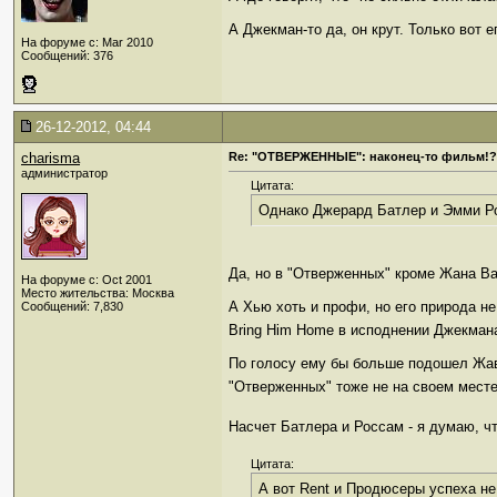
А Джекман-то да, он крут. Только вот 
На форуме с: Mar 2010
Сообщений: 376
26-12-2012, 04:44
charisma
Re: "ОТВЕРЖЕННЫЕ": наконец-то фильм!?
администратор
Цитата:
Однако Джерард Батлер и Эмми Ро
Да, но в "Отверженных" кроме Жана Ва
На форуме с: Oct 2001
Место жительства: Москва
А Хью хоть и профи, но его природа н
Сообщений: 7,830
Bring Him Home в исподнении Джекмана
По голосу ему бы больше подошел Жавер
"Отверженных" тоже не на своем мест
Насчет Батлера и Россам - я думаю, ч
Цитата:
А вот Rent и Продюсеры успеха не