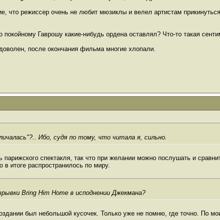
е, что режиссер очень не любит мюзиклы и велел артистам прикинуться,
ер покойному Гаврошу какие-нибудь ордена оставлял? Что-то такая сент
 доволен, после окончания фильма многие хлопали.
личалась"?.. Ибо, судя по тому, что читала я, сильно.
 парижского спектакля, так что при желании можно послушать и сравни
то в итоге распространилось по миру.
трывки Bring Him Home в исподнении Джекмана?
 создании был небольшой кусочек. Только уже не помню, где точно. По