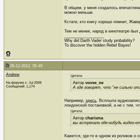
В общем, у меня создалось впечатлени
можно меньше.
Кстати, кто книгу хорошо помнит, Жав
Тем не менее, народ в кинотеатре был
__________________
Why did Darth Vader study probability?
To discover the hidden Rebel Bayes!
26-12-2012, 05:48
Andrew
Цитата:
Автор
vovse_ne
На форуме с: Jul 2006
Сообщений: 1,174
А где говорят, что "не сильно от
Например,
здесь
. Всплыла аудиозапись
лондонской постановкой, а не с тем, ч
Цитата:
Автор
charisma
вы встречали где-нибудь видео-о
Кажется, где-то в одном из роликов о