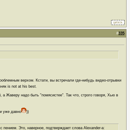
#
335
проблемным верхом. Кстати, вы встречали где-нибудь видео-отрывки
к is not at his best.
 а Жаверу надо быть "помясистее". Так что, строго говоря, Хью в
ти уже давно
))
с пением. Это, наверное, подтверждает слова Alexander-а: