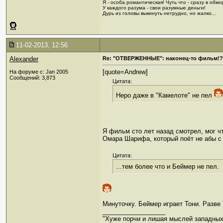
Я - особа романтическая! Чуть что - сразу в обмор
У каждого разума - свои разумные деньги!
Дурь из головы выкинуть нетрудно, но жалко...
11-02-2013, 12:56
Alexander
Re: "ОТВЕРЖЕННЫЕ": наконец-то фильм!?
[quote=Andrew]
На форуме с: Jan 2005
Сообщений: 3,873
Цитата:
Неро даже в "Камелоте" не пел
Я фильм сто лет назад смотрел, мог чт
Омара Шарифа, который поёт не абы с 
Цитата:
...тем более что и Беймер не пел.
Минуточку. Беймер играет Тони. Разве
__________________
"Хуже порчи и лишая мыслей западных