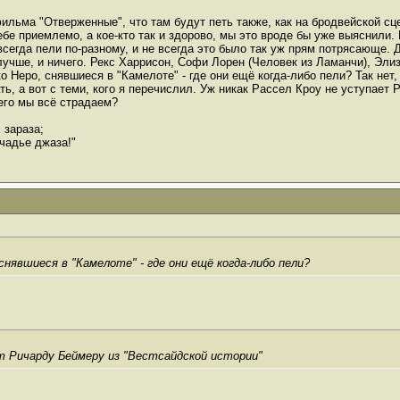
ильма "Отверженные", что там будут петь также, как на бродвейской сцен
ебе приемлемо, а кое-кто так и здорово, мы это вроде бы уже выяснили.
сегда пели по-разному, и не всегда это было так уж прям потрясающе.
лучше, и ничего. Рекс Харрисон, Софи Лорен (Человек из Ламанчи), Эли
ко Неро, снявшиеся в "Камелоте" - где они ещё когда-либо пели? Так не
ть, а вот с теми, кого я перечислил. Уж никак Рассел Кроу не уступает
чего мы всё страдаем?
 зараза;
чадье джаза!"
снявшиеся в "Камелоте" - где они ещё когда-либо пели?
т Ричарду Беймеру из "Вестсайдской истории"