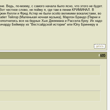
е. Ведь, по-моему, с самого начала было ясно, что этого не будет.
 Вот честное слово, не пойму я, где там в пении КРИМИНАЛ. В
 Джин Келли и Фред Астер не были особо великими вокалистами, во
забет Тейлор (Маленькая ночная музыка), Марлон Брандо (Парни и
т, ополчились все на бедных Хью Джекмана и Рассела Кроу. Их надо
 Ричарду Беймеру из "Вестсайдской истории" или Юлу Бриннеру в
#
695