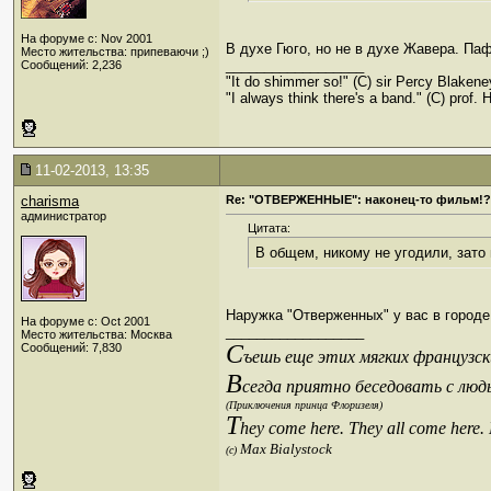
На форуме с: Nov 2001
В духе Гюго, но не в духе Жавера. Па
Место жительства: припеваючи ;)
__________________
Сообщений: 2,236
"It do shimmer so!" (С) sir Percy Blakene
"I always think there's a band." (C) prof. H
11-02-2013, 13:35
charisma
Re: "ОТВЕРЖЕННЫЕ": наконец-то фильм!?
администратор
Цитата:
В общем, никому не угодили, зато
Наружка "Отверженных" у вас в городе
На форуме с: Oct 2001
__________________
Место жительства: Москва
С
Сообщений: 7,830
ъешь еще этих мягких французски
В
сегда приятно беседовать с люд
(Приключения принца Флоризеля)
T
hey come here. They all come here.
Max Bialystock
(c)