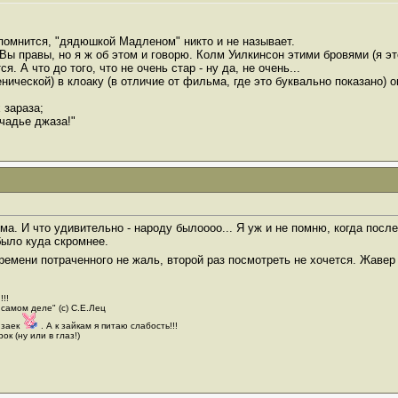
помнится, "дядюшкой Мадленом" никто и не называет.
т Вы правы, но я ж об этом и говорю. Колм Уилкинсон этими бровями (я эт
. А что до того, что не очень стар - ну да, не очень...
енической) в клоаку (в отличие от фильма, где это буквально показано) 
 зараза;
чадье джаза!"
ма. И что удивительно - народу былоооо... Я уж и не помню, когда посл
было куда скромнее.
Времени потраченного не жаль, второй раз посмотреть не хочется. Жавер
!!!
 самом деле" (с) С.Е.Лец
 заек
. А к зайкам я питаю слабость!!!
ок (ну или в глаз!)