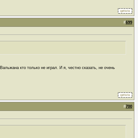
#
699
альжана кто только не играл. И я, честно сказать, не очень
#
700