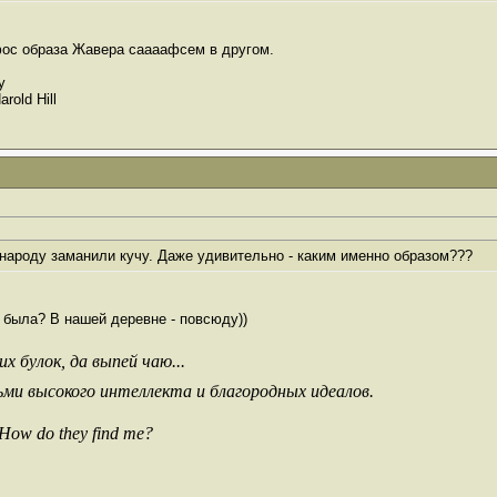
фос образа Жавера саааафсем в другом.
y
arold Hill
 народу заманили кучу. Даже удивительно - каким именно образом???
 была? В нашей деревне - повсюду))
х булок, да выпей чаю...
ьми высокого интеллекта и благородных идеалов.
 How do they find me?