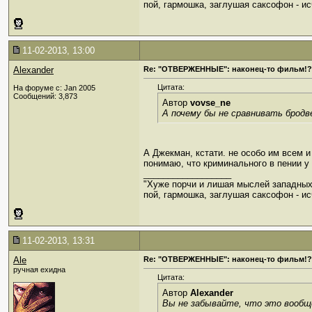
пой, гармошка, заглушая саксофон - ис
11-02-2013, 13:00
Alexander
Re: "ОТВЕРЖЕННЫЕ": наконец-то фильм!?
Цитата:
На форуме с: Jan 2005
Сообщений: 3,873
Автор
vovse_ne
А почему бы не сравнивать бродв
А Джекман, кстати. не особо им всем и
понимаю, что криминального в пении 
__________________
"Хуже порчи и лишая мыслей западных
пой, гармошка, заглушая саксофон - ис
11-02-2013, 13:31
Ale
Re: "ОТВЕРЖЕННЫЕ": наконец-то фильм!?
ручная ехидна
Цитата:
Автор
Alexander
Вы не забывайте, что это вообще