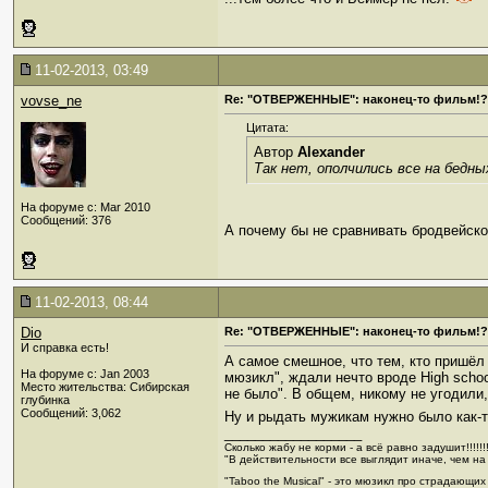
11-02-2013, 03:49
vovse_ne
Re: "ОТВЕРЖЕННЫЕ": наконец-то фильм!?
Цитата:
Автор
Alexander
Так нет, ополчились все на бедны
На форуме с: Mar 2010
Сообщений: 376
А почему бы не сравнивать бродвейск
11-02-2013, 08:44
Dio
Re: "ОТВЕРЖЕННЫЕ": наконец-то фильм!?
И справка есть!
А самое смешное, что тем, кто пришёл 
На форуме с: Jan 2003
мюзикл", ждали нечто вроде High schoo
Место жительства: Сибирская
не было". В общем, никому не угодили
глубинка
Сообщений: 3,062
Ну и рыдать мужикам нужно было как-т
__________________
Сколько жабу не корми - а всё равно задушит!!!!!!!
"В действительности все выглядит иначе, чем на
"Taboo the Musical" - это мюзикл про страдающих