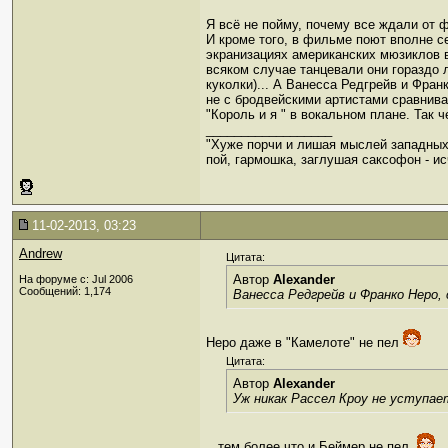
Я всё не пойму, почему все ждали от ф
И кроме того, в фильме поют вполне с
экранизациях американских мюзиклов в
всяком случае танцевали они гораздо 
куколки)... А Ванесса Редгрейв и Фран
не с бродвейскими артистами сравнива
"Король и я " в вокальном плане. Так 
__________________
"Хуже порчи и лишая мыслей западных
пой, гармошка, заглушая саксофон - ис
11-02-2013, 03:23
Andrew
Цитата:
Автор
Alexander
На форуме с: Jul 2006
Сообщений: 1,174
Ванесса Редгрейв и Франко Неро, 
Неро даже в "Камелоте" не пел
Цитата:
Автор
Alexander
Уж никак Рассел Кроу не уступае
...тем более что и Беймер не пел.