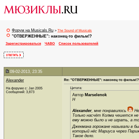
Форум на Musicals.Ru
>
The Sound of Musicals
"ОТВЕРЖЕННЫЕ": наконец-то фильм!?
Зарегистрироваться
ЧАВО
Список пользователей
09-02-2013, 23:35
Alexander
Re: "ОТВЕРЖЕННЫЕ": наконец-то фильм!?
Цитата:
На форуме с: Jan 2005
Сообщений: 3,873
Автор
Marselenok
Н
Alexander
, мне понравилось
Не
Только насчёт Колма чешется не 
ему можно было и не играть, а т
Джекмана горожане называли в б
который нёс Мариуса через Париж
Такое дело.