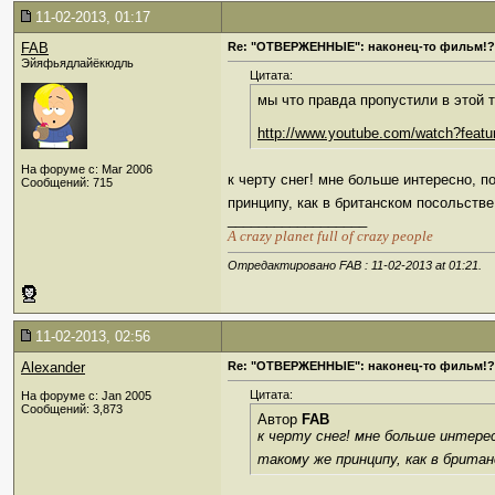
11-02-2013, 01:17
FAB
Re: "ОТВЕРЖЕННЫЕ": наконец-то фильм!?
Эйяфьядлайёкюдль
Цитата:
мы что правда пропустили в этой 
http://www.youtube.com/watch?featu
На форуме с: Mar 2006
к черту снег! мне больше интересно, 
Сообщений: 715
принципу, как в британском посольст
__________________
А crazy planet full of crazy people
Отредактировано FAB : 11-02-2013 at
01:21
.
11-02-2013, 02:56
Alexander
Re: "ОТВЕРЖЕННЫЕ": наконец-то фильм!?
Цитата:
На форуме с: Jan 2005
Сообщений: 3,873
Автор
FAB
к черту снег! мне больше интере
такому же принципу, как в брит