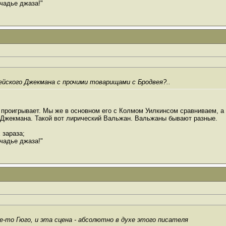
чадье джаза!"
ейского Джекмана с прочими товарищами с Бродвея?..
 проигрывает. Мы же в основном его с Колмом Уилкинсом сравниваем, а В
у Джекмана. Такой вот лирический Вальжан. Вальжаны бывают разные.
 зараза;
чадье джаза!"
-то Гюго, и эта сцена - абсолютно в духе этого писателя