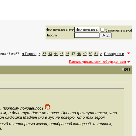
Имя пользователя
Запомнить меня!
Пароль
ица 47 из 57
«
Первая
<
37
43
44
45
46
47
48
49
50
51
>
Последняя
»
Панель управления обсуждением
#
691
ы; поэтому понравилось
ном, и дело тут даже не в игре. Просто фактура такая, что
он дядюшка Мадлен (ни в зуб не поверю, что так героя
ённый с четвертью жизни, отобранной каторгой, и человек,
й.