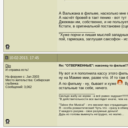
А Вальжана в фильме, насколько мне 
А насчёт бровей в такт пению - вот ту
Джекман им, собственно, и не пользуется
Кстати, в оригинальной постановке (сц
__________________
"Хуже порчи и лишая мыслей западных
пой, гармошка, заглушая саксофон - ис
10-02-2013, 17:45
Dio
Re: "ОТВЕРЖЕННЫЕ": наконец-то фильм!?
И справка есть!
Ну вот и я пополнила кассу этого филь
На форуме с: Jan 2003
ну на Мамме мии, разве что. И то там 
Место жительства: Сибирская
А по фильму - ну, бывает и хуже
. 
глубинка
Сообщений: 3,062
остальные так себе, ничего.
__________________
Сколько жабу не корми - а всё равно задушит!!!!!!!
"В действительности все выглядит иначе, чем на
"Taboo the Musical" - это мюзикл про страдающих
Я - особа романтическая! Чуть что - сразу в обмор
У каждого разума - свои разумные деньги!
Дурь из головы выкинуть нетрудно, но жалко...