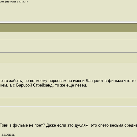
ок (ну или в глаз!)
о-то забыть, но по-моему персонаж по имени Ланцелот в фильме что-то п
кем. а с Барброй Стрейзанд, то же ещё певец.
 Тони в фильме не поёт? Даже если это дубляж, это спето весьма средне
 зараза;