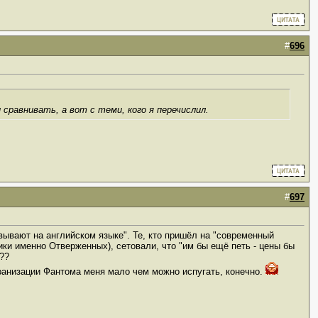
#
696
сравнивать, а вот с теми, кого я перечислил.
#
697
авывают на английском языке". Те, кто пришёл на "современный
ники именно Отверженных), сетовали, что "им бы ещё петь - цены бы
??
кранизации Фантома меня мало чем можно испугать, конечно.