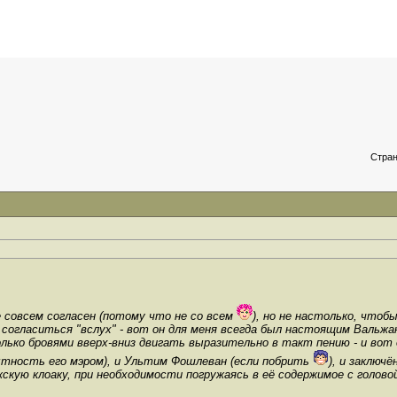
Стран
 совсем согласен (потому что не со всем
), но не настолько, чтоб
согласиться "вслух" - вот он для меня всегда был настоящим Вальжа
олько бровями вверх-вниз двигать выразительно в такт пению - и вот 
ытность его мэром), и Ультим Фошлеван (если побрить
), и заключ
скую клоаку, при необходимости погружаясь в её содержимое с голово