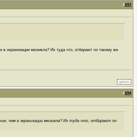
#
693
м в экранизации мюзикла? Их туда что, отбирают по такому же
#
694
чше, чем в экранизации мюзикла? Их туда что, отбирают по