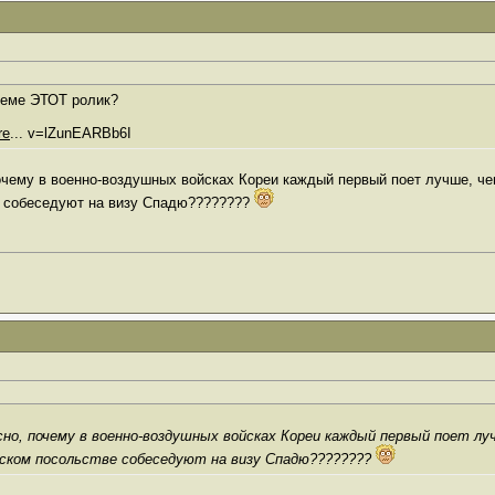
теме ЭТОТ ролик?
re
... v=lZunEARBb6I
почему в военно-воздушных войсках Кореи каждый первый поет лучше, че
ве собеседуют на визу Спадю????????
сно, почему в военно-воздушных войсках Кореи каждый первый поет лу
анском посольстве собеседуют на визу Спадю????????