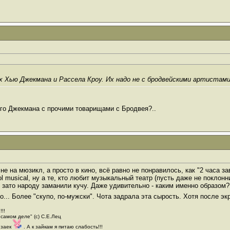
х Хью Джекмана и Рассела Кроу. Их надо не с бродвейскими артистами 
ого Джекмана с прочими товарищами с Бродвея?..
не на мюзикл, а просто в кино, всё равно не понравилось, как "2 часа з
l musical, ну а те, кто любит музыкальный театр (пусть даже не поклон
, зато народу заманили кучу. Даже удивительно - каким именно образом?
о... Более "скупо, по-мужски". Чота задрала эта сырость. Хотя после э
!!!
 самом деле" (с) С.Е.Лец
 заек
. А к зайкам я питаю слабость!!!