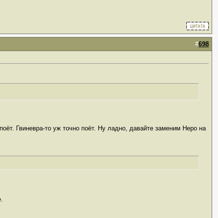
#
698
оёт. Гвиневра-то уж точно поёт. Ну ладно, давайте заменим Неро на
.