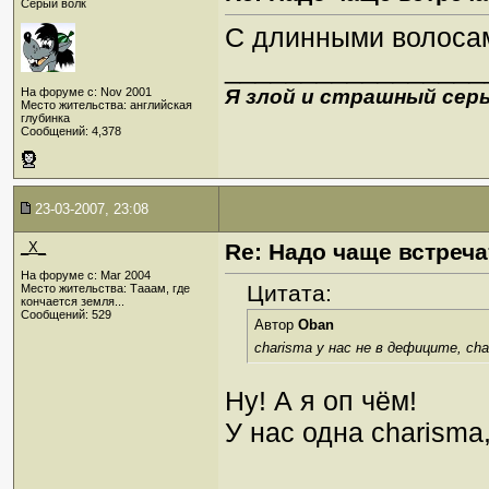
Серый волк
С длинными волосам
_________________
На форуме с: Nov 2001
Я злой и страшный серы
Место жительства: английская
глубинка
Сообщений: 4,378
23-03-2007, 23:08
_X_
Re: Надо чаще встреча
На форуме с: Mar 2004
Цитата:
Место жительства: Тааам, где
кончается земля...
Сообщений: 529
Автор
Oban
charisma у нас не в дефиците, cha
Ну! А я оп чём!
У нас одна charisma