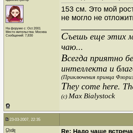
153 см. Это мой рос
не могло не отложит
_________________
На форуме с: Oct 2001
Место жительства: Москва
С
ъешь еще этих м
Сообщений: 7,830
чаю...
В
сегда приятно б
интеллекта и благ
(Приключения принца Флориз
T
hey come here. Th
Max Bialystock
(c)
23-03-2007, 22:35
Clyde
Re: Надо чаще встреча