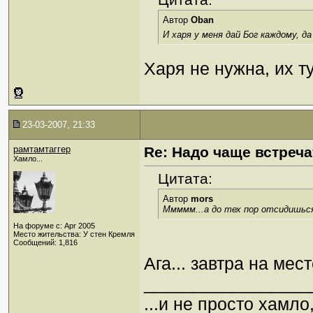
Автор
Oban
И харя у меня дай Бог каждому, 
Харя не нужна, их т
23-03-2007, 21:33
рамтамтаггер
Re: Надо чаще встреча
Хамло...
Цитата:
Автор
mors
Ммммм...а до тех пор отсидишься
На форуме с: Apr 2005
Место жительства: У стен Кремля
Сообщений: 1,816
Ага... завтра на мес
_________________
...и не просто хамл