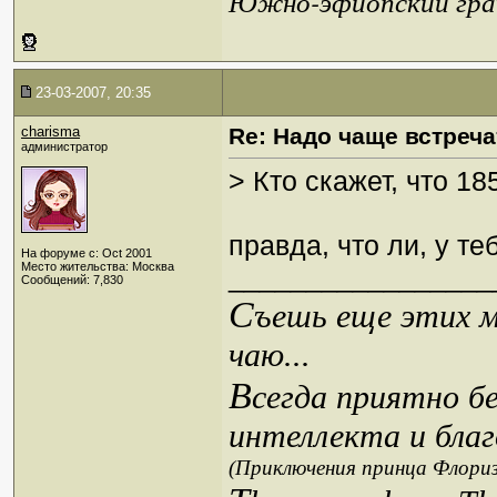
Южно-эфиопский грач
23-03-2007, 20:35
charisma
Re: Надо чаще встреча
администратор
> Кто скажет, что 1
правда, что ли, у те
На форуме с: Oct 2001
Место жительства: Москва
_________________
Сообщений: 7,830
С
ъешь еще этих м
чаю...
В
сегда приятно б
интеллекта и благ
(Приключения принца Флориз