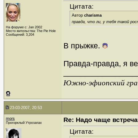
Цитата:
Автор
charisma
правда, что ли, у тебя такой ро
На форуме с: Jan 2002
Место жительства: The Pie Hole
Сообщений: 3,204
В прыжке.
Правда-правда, я в
_________________
Южно-эфиопский грач
23-03-2007, 20:53
mors
Re: Надо чаще встреча
Прогорклый Утрозапах
Цитата: