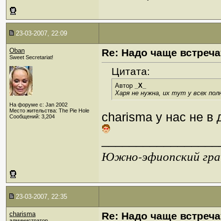
23-03-2007, 22:09
Oban
Re: Надо чаще встреча
Sweet Secretariat!
Цитата:
Автор
_X_
Харя не нужна, их тут у всех пол
На форуме с: Jan 2002
Место жительства: The Pie Hole
charisma у нас не в 
Сообщений: 3,204
_________________
Южно-эфиопский грач
23-03-2007, 22:35
charisma
Re: Надо чаще встреча
администратор