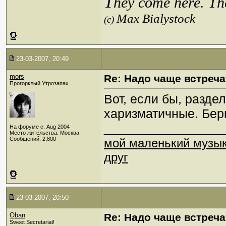
T
hey come here. Th
Max Bialystock
(c)
23-03-2007, 20:49
mors
Re: Надо чаще встреча
Прогорклый Утрозапах
Вот, если бы, раздел
харизматичные. Бер
_________________
На форуме с: Aug 2004
Место жительства: Москва
Сообщений: 2,800
мой маленький музы
друг
23-03-2007, 20:50
Oban
Re: Надо чаще встреча
Sweet Secretariat!