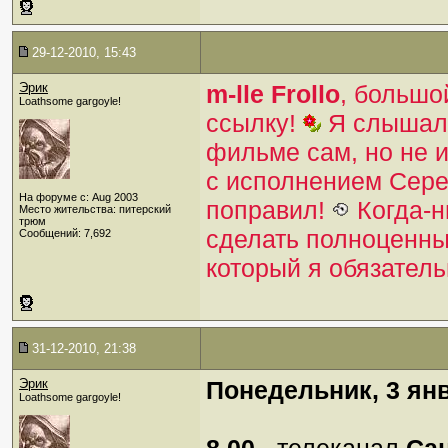
29-12-2010, 15:43
Эрик
m-lle Frollo
, большо
Loathsome gargoyle!
ссылку!
Я слышал 
фильме сам, но не 
с исполнением Сере
На форуме с: Aug 2003
поправил!
Когда-н
Место жительства: питерский
трюм
сделать полноценны
Сообщений: 7,692
который я обязател
31-12-2010, 21:38
Эрик
Понедельник, 3 ян
Loathsome gargoyle!