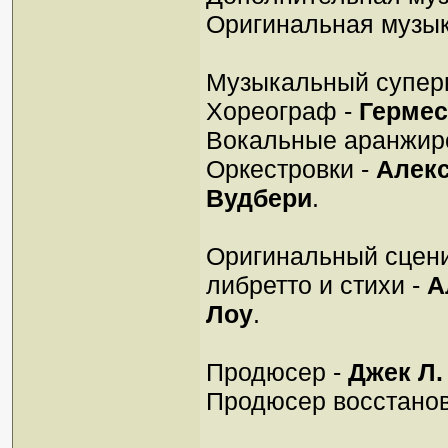
Оригинальная музык
Музыкальный суперв
Хореограф -
Гермес
Вокальные аранжир
Оркестровки -
Алек
Вудбери
.
Оригинальный сцени
либретто и стихи -
А
Лоу
.
Продюсер -
Джек Л.
Продюсер восстано