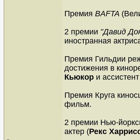
Премия
BAFTA
(Вел
2 премии
"Давид До
иностранная актриса
Премия Гильдии ре
достижения в кинор
Кьюкор
и ассистен
Премия Круга кинос
фильм.
2 премии Нью-йоркс
актер (
Рекс Харрис