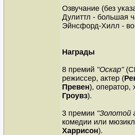
Озвучание (без указ
Дулиттл - большая ч
Эйнсфорд-Хилл - во
Награды
8 премий
"Оскар"
(С
режиссер, актер (
Ре
Превен
), оператор,
Гроувз
).
3 премии
"Золотой 
комедии или мюзикла
Харрисон
).