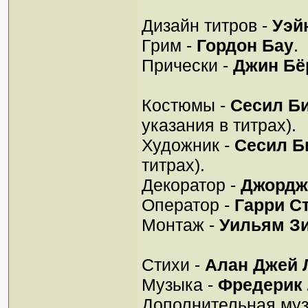
Дизайн титров -
Уэй
Грим -
Гордон Бау
.
Прически -
Джин Бё
Костюмы -
Сесил Б
указания в титрах).
Художник -
Сесил Б
титрах).
Декоратор -
Джордж
Оператор -
Гарри С
Монтаж -
Уильям З
Стихи -
Алан Джей 
Музыка -
Фредерик
Дополнительная муз