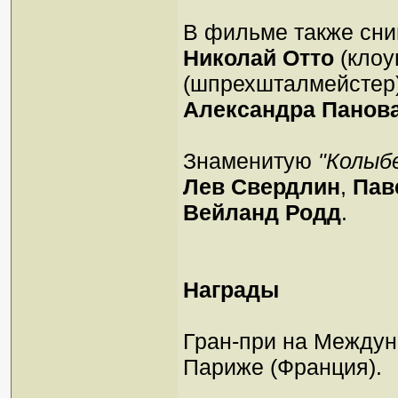
В фильме также сн
Николай Отто
(клоу
(шпрехшталмейстер
Александра Панов
Знаменитую
"Колыб
Лев Свердлин
,
Пав
Вейланд Родд
.
Награды
Гран-при на Междун
Париже (Франция).