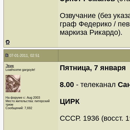
Озвучание (без указ
граф Федерико / пе
маркиза Рикардо).
07-01-2011, 02:51
Эрик
Пятница, 7 января
Loathsome gargoyle!
8.00
- телеканал
Сан
На форуме с: Aug 2003
ЦИРК
Место жительства: питерский
трюм
Сообщений: 7,692
СССР. 1936 (восст. 