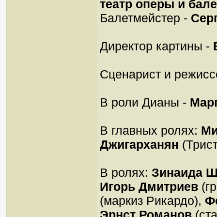
театр оперы и бале
Балетмейстер -
Сер
Директор картины -
Сценарист и режисс
В роли Дианы -
Марг
В главных ролях:
Ми
Джигарханян
(Трист
В ролях:
Зинаида Ш
Игорь Дмитриев
(г
(маркиз Рикардо),
Ф
Эрнст Романов
(ста