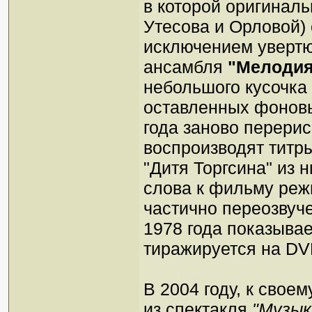
в которой оригиналь
Утесова и Орловой) 
исключением увертю
ансамбля
"Мелодия
небольшого кусочка 
оставленных фоновы
года заново перерис
воспроизводят титр
"Дитя Торгсина" из 
слова к фильму реж
частично переозвуч
1978 года показывае
тиражируется на DV
В 2004 году, к свое
из спектакля
"Музык