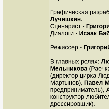
Графическая разраб
Лучишкин
.
Сценарист -
Григор
Диалоги -
Исаак Ба
Режиссер -
Григори
В главных ролях:
Лю
Мельникова
(Раечка
(директор цирка Лю
Мартынов),
Павел 
предприниматель),
конструктор-любите
дрессировщик).