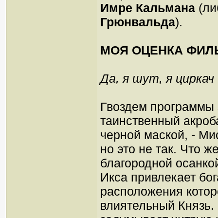
Имре Кальмана
(ли
Грюнвальда
).
МОЯ ОЦЕНКА ФИЛ
Да, я шут, я циркач
Гвоздем программы 
таинственный акроба
черной маской, - Ми
но это не так. Что ж
благородной осанкой
Икса привлекает бо
расположения котор
влиятельный Князь. 