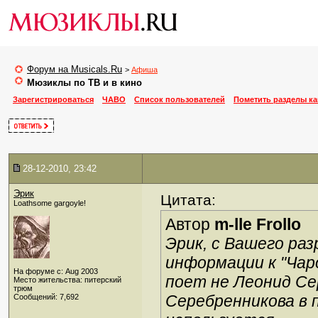
Форум на Musicals.Ru
>
Афиша
Мюзиклы по ТВ и в кино
Зарегистрироваться
ЧАВО
Список пользователей
Пометить разделы к
28-12-2010, 23:42
Эрик
Цитата:
Loathsome gargoyle!
Автор
m-lle Frollo
Эрик, с Вашего раз
информации к "Чар
На форуме с: Aug 2003
поет не Леонид Се
Место жительства: питерский
трюм
Серебренникова в 
Сообщений: 7,692