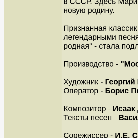
в СССР. Здесь Мари
новую родину.
Признанная классика
легендарными песня
родная" - стала под
Производство -
"Мо
Художник -
Георгий
Оператор -
Борис П
Композитор -
Исаак
Тексты песен -
Васи
Сорежиссер -
И.Е. 