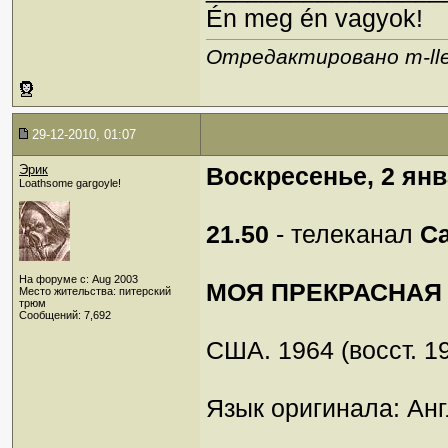
Én meg én vagyok!
Отредактировано m-lle 
29-12-2010, 01:07
Эрик
Воскресенье, 2 ян
Loathsome gargoyle!
21.50
- телеканал
Са
На форуме с: Aug 2003
МОЯ ПРЕКРАСНАЯ Л
Место жительства: питерский
трюм
Сообщений: 7,692
США. 1964 (восст. 19
Язык оригинала: Анг