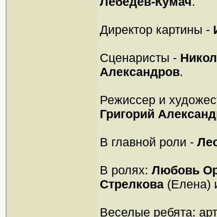
Лебедев-Кумач
.
Директор картины -
Сценаристы -
Никол
Александров
.
Режиссер и художес
Григорий Алексан
В главной роли -
Ле
В ролях:
Любовь О
Стрелкова
(Елена)
Веселые ребята: ар