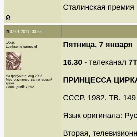
Сталинская премия I
07-01-2011, 03:53
Эрик
Пятница, 7 января
Loathsome gargoyle!
16.30
- телеканал
7
На форуме с: Aug 2003
ПРИНЦЕССА ЦИРК
Место жительства: питерский
трюм
Сообщений: 7,692
СССР. 1982. ТВ. 149
Язык оригинала: Рус
Вторая, телевизион