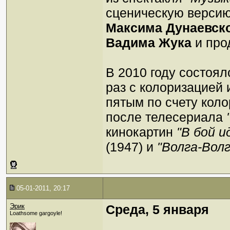
сценическую версию
Максима Дунаевск
Вадима Жука
и про
В 2010 году состоял
раз с колоризацией
пятым по счету кол
после телесериала
кинокартин
"В бой и
(1947) и
"Волга-Волг
05-01-2011, 20:17
Эрик
Среда, 5 января
Loathsome gargoyle!