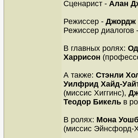
Сценарист -
Алан Д
Режиссер -
Джордж
Режиссер диалогов 
В главных ролях:
Од
Харрисон
(профессо
А также:
Стэнли Хо
Уилфрид Хайд-Уай
(миссис Хиггинс),
Дж
Теодор Бикель
в ро
В ролях:
Мона Уош
(миссис Эйнсфорд-