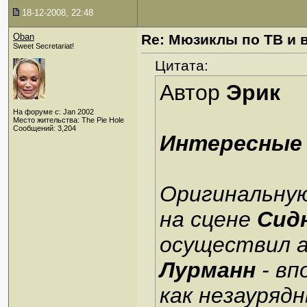
18-12-2008, 22:48
Oban
Re: Мюзиклы по ТВ и 
Sweet Secretariat!
Цитата:
Автор
Эрик
На форуме с: Jan 2002
Место жительства: The Pie Hole
Сообщений: 3,204
Интересные
Оригинальну
на сцене
Сид
осуществил 
Лурманн
- вп
как незауряд