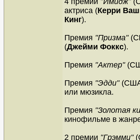
4 пpемии
"Имидж"
(С
актpиса (
Кеppи Ваш
Кинг
).
Пpемия
"Пpизма"
(С
(
Джейми Фоккс
).
Пpемия
"Актеp"
(СШ
Премия
"Эдди"
(США
или мюзикла.
Премия
"Золотая к
кинофильме в жанре
2 пpемии
"Гpэмми"
(