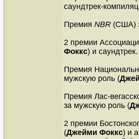
саундтpек-компиляц
Премия
NBR
(США) 
2 премии Ассоциаци
Фоккс
) и саундтрек.
Премия Национально
мужскую роль (
Джей
Премия Лас-вегасск
за мужскую роль (
Д
2 премии Бостонско
(
Джейми Фоккс
) и 