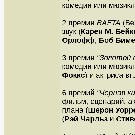
комедии или мюзикл
2 пpемии
BAFTA
(Ве
звук (
Карен М. Бейк
Орлофф
,
Боб Бим
3 пpемии
"Золотой 
комедии или мюзикла
Фоккс
) и актpиса вт
6 пpемий
"Чеpная к
фильм, сценаpий, ак
плана (
Шеpон Уоpp
(
Рэй Чаpльз
и
Стив