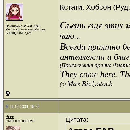
Кстати, Хобсон (Руд
_________________
С
ъешь еще этих м
На форуме с: Oct 2001
Место жительства: Москва
чаю...
Сообщений: 7,830
В
сегда приятно б
интеллекта и благ
(Приключения принца Флориз
T
hey come here. Th
Max Bialystock
(c)
19-12-2008, 15:28
Эрик
Цитата:
Loathsome gargoyle!