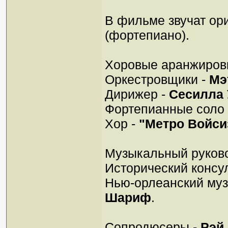
В фильме звучат ор
(фортепиано).
Хоровые аранжиров
Оркестровщики -
Мэ
Дирижер -
Сесилла 
Фортепианные соло
Хор -
"Метро Войси
Музыкальный руков
Исторический консул
Нью-орлеанский муз
Шариф
.
Сопродюсеры -
Рэй