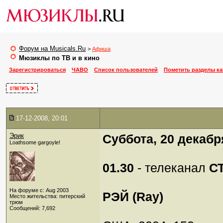
Форум на Musicals.Ru
>
Афиша
Мюзиклы по ТВ и в кино
Зарегистрироваться
ЧАВО
Список пользователей
Пометить разделы к
17-12-2008, 20:01
Эрик
Суббота, 20 декабр
Loathsome gargoyle!
01.30
- телеканал
С
На форуме с: Aug 2003
РЭЙ (Ray)
Место жительства: питерский
трюм
Сообщений: 7,692