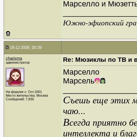
Марселло и Мюзетты
_________________
Южно-эфиопский грач
19-12-2008, 00:39
charisma
Re: Мюзиклы по ТВ и 
администратор
Марселло
Марсель
_________________
На форуме с: Oct 2001
Место жительства: Москва
С
ъешь еще этих м
Сообщений: 7,830
чаю...
В
сегда приятно б
интеллекта и благ