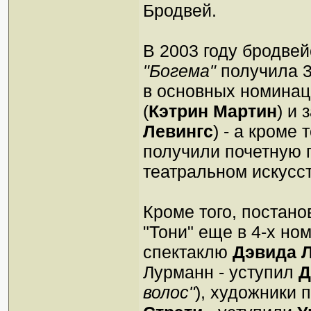
Бродвей.
В 2003 году бродве
"Богема"
получила 3
в основных номинац
(
Кэтрин Мартин
) и 
Левингс
) - а кроме
получили почетную 
театральном искусст
Кроме того, постан
"Тони" еще в 4-х н
спектаклю
Дэвида 
Лурманн - уступил
Д
волос"
), художники 