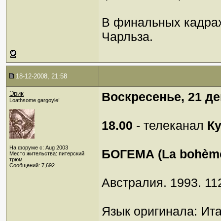
В финальных кадра
Чарльза.
18-12-2008, 21:58
Эрик
Воскресенье, 21 д
Loathsome gargoyle!
18.00
- телеканал
К
На форуме с: Aug 2003
БОГЕМА (La bohèm
Место жительства: питерский
трюм
Сообщений: 7,692
Австpалия. 1993. 11
Язык оригинала: Ит