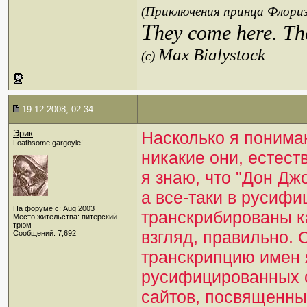
(Приключения принца Флориз
T
hey come here. Th
Max Bialystock
(c)
19-12-2008, 02:34
Эрик
Насколько я понимаю
Loathsome gargoyle!
никакие они, естест
я знаю, что "Дон Джо
а все-таки в русиф
На форуме с: Aug 2003
транскрибированы к
Место жительства: питерский
трюм
взгляд, правильно. 
Сообщений: 7,692
транскрипцию имен 
русифицированных с
сайтов, посвященны