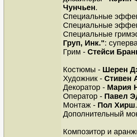
Чунчьен
.
Специальные эффек
Специальные эффек
Специальные гримэ
Груп, Инк."
: суперв
Грим -
Стейси Бра
Костюмы -
Шерен Д
Художник -
Стивен 
Декоратор -
Мария 
Оператор -
Павел Э
Монтаж -
Пол Хирш
Дополнительный мо
Композитор и аранж