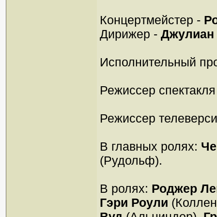
Концеpтмейстеp -
Р
Дирижер -
Джулиан
Исполнительный пр
Режиссер спектакля
Режиссер телеверси
В главных ролях:
Че
(Рудольф).
В ролях:
Роджеp Ле
Гэpи Роули
(Коллен
Вуд
(Альциндор),
Г