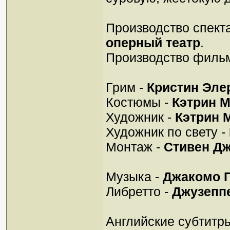
Производство спект
оперный театр
.
Производство филь
Грим -
Кристин Эле
Костюмы -
Кэтрин 
Художник -
Кэтрин 
Художник по свету -
Монтаж -
Стивен Дж
Музыка -
Джакомо 
Либpетто -
Джузепп
Английские субтитр