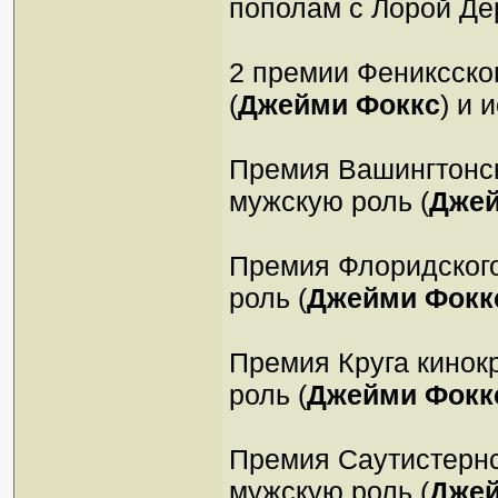
пополам с Лорой Д
2 премии Фениксско
(
Джейми Фоккс
) и 
Премия Вашингтонск
мужскую роль (
Джей
Премия Флоридского
роль (
Джейми Фокк
Премия Круга кинок
роль (
Джейми Фокк
Премия Саутистернс
мужскую роль (
Джей