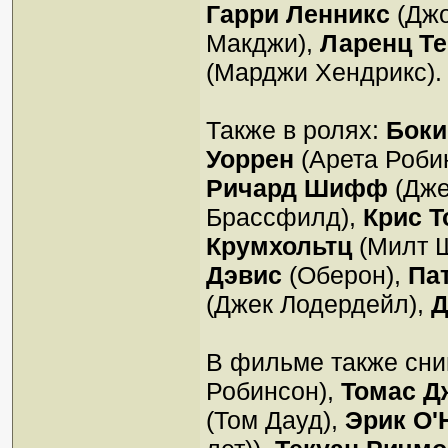
Гарри Ленникс
(Джо
Макджи),
Ларенц Те
(Марджи Хендрикс).
Также в ролях:
Боки
Уоррен
(Арета Роби
Ричард Шифф
(Дже
Брассфилд),
Крис Т
Кpумхольтц
(Милт 
Дэвис
(Оберон),
Па
(Джек Лодердейл),
Д
В фильме также сн
Робинсон),
Томас Д
(Том Дауд),
Эрик О