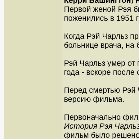
Керри Вашингтон
) 
Первой женой Рэя 
поженились в 1951 г
Когда Рэй Чарльз п
больнице врача, на 
Рэй Чарльз умер от
года - вскоре после
Перед смертью Рэй 
версию фильма.
Первоначально фил
История Рэя Чарль
фильм было решено