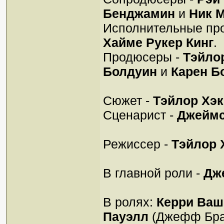
Бенджамин
и
Ник 
Исполнительные пр
Хайме Рукер Кинг
.
Продюсеры -
Тэйло
Болдуин
и
Карен Б
Сюжет -
Тэйлор Хэ
Сценарист -
Джеймс
Режиссер -
Тэйлор 
В главной роли -
Дж
В ролях:
Керри Ваш
Пауэлл
(Джефф Бра