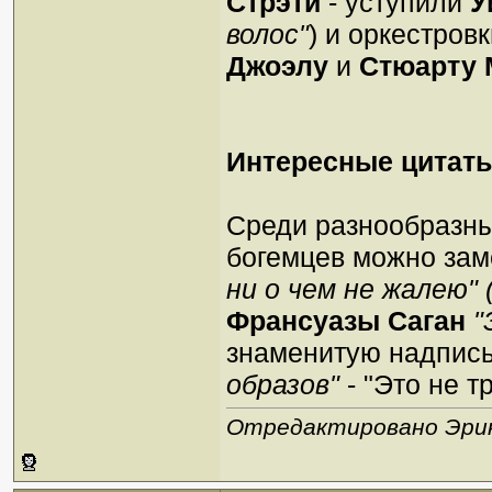
Стрэти
- уступили
У
волос"
) и оркестровк
Джоэлу
и
Стюарту 
Интересные цитат
Среди разнообразны
богемцев можно зам
ни о чем не жалею" (N
Франсуазы Саган
"
знаменитую надпись
образов"
- "Это не тр
Отредактировано Эрик 