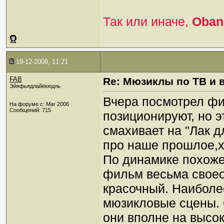
Так или иначе,
Oban
19-12-2008, 11:21
FAB
Re: Мюзиклы по ТВ и 
Эйяфьядлайёкюдль
Вчера посмотрел ф
На форуме с: Mar 2006
Сообщений: 715
позиционируют, но э
смахивает на "Лак дл
про наше прошлое,х
По динамике похоже 
фильм весьма своео
красочный. Наиболе
мюзикловые сцены. 
они вполне на высо