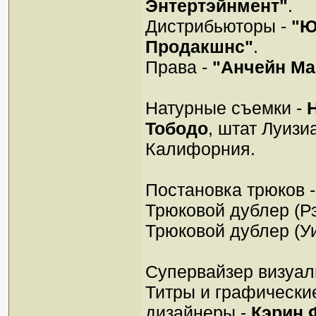
Энтертэйнмент"
.
Дистрибьюторы -
"Ю
Продакшнс"
.
Права -
"Анчейн Ма
Натурные съемки -
Тободо
, штат Луизи
Калифорния.
Постановка трюков 
Трюковой дублер (Рэ
Трюковой дублер (У
Супервайзер визуа
Титры и графически
дизайнеры -
Кэрин 