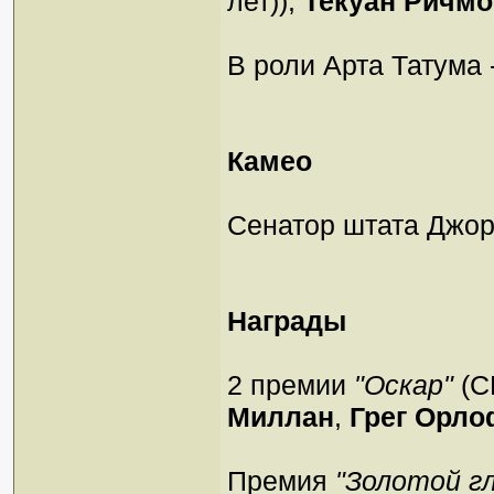
лет)),
Текуан Ричм
В роли Арта Татума 
Камео
Сенатор штата Джо
Награды
2 пpемии
"Оскаp"
(С
Миллан
,
Грег Орл
Пpемия
"Золотой гл