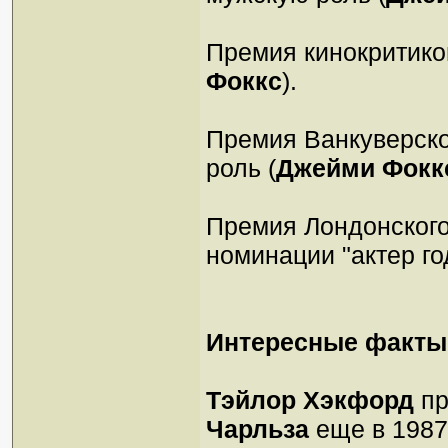
Премия кинокритико
Фоккс
).
Премия Ванкуверско
роль (
Джейми Фокк
Премия Лондонского
номинации "актер год
Интересные факты
Тэйлор Хэкфорд
пр
Чарльза
еще в 1987 