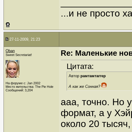
_____________
...и не просто 
27-11-2009, 21:23
Oban
Re: Маленькие но
Sweet Secretariat!
Цитата:
Автор
рамтамтаггер
На форуме с: Jan 2002
А как же Сонная?
Место жительства: The Pie Hole
Сообщений: 3,204
ааа, точно. Но 
формат, а у Хэ
около 20 тысяч,