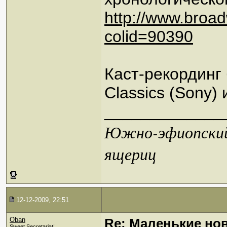
http://www.broa
colid=90390
Каст-рекординг 
Classics (Sony)
_____________
Южно-эфиопский 
ящериц
12-12-2009, 22:51
Oban
Re: Маленькие но
Sweet Secretariat!