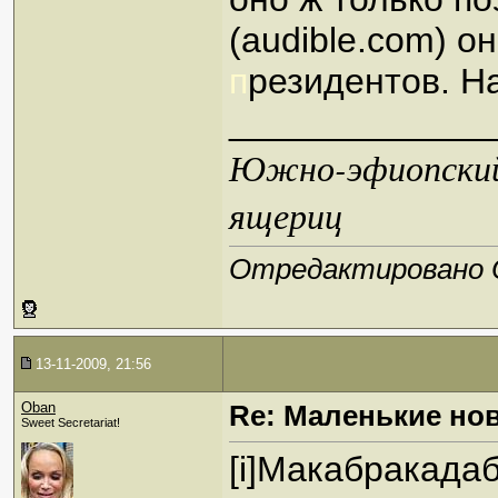
(audible.com) о
п
резидентов. На
_____________
Южно-эфиопский 
ящериц
Отредактировано Ob
13-11-2009, 21:56
Oban
Re: Маленькие но
Sweet Secretariat!
[i]Макабракадаб