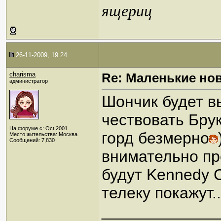
ящериц
26-11-2009, 19:24
charisma
Re: Маленькие но
администратор
Шончик будет вы
чествовать Бру
На форуме с: Oct 2001
горд безмерно
Место жительства: Москва
Сообщений: 7,830
внимательно пр
будут Kennedy C
телеку покажут..
_____________