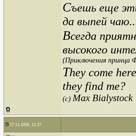
С
ъешь еще эти
да выпей чаю..
В
сегда приятн
высокого инте
(Приключения принца Ф
T
hey come here
they find me?
Max Bialystock
(c)
27-11-2009, 12:27