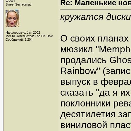
Oban
Re: Маленькие но
Sweet Secretariat!
кружатся диски
На форуме с: Jan 2002
О своих планах
Место жительства: The Pie Hole
Сообщений: 3,204
мюзикл "Memphi
продались Ghostl
Rainbow" (запи
выпуск в феврал
сказать "да я и
поклонники рева
десятилетия за
виниловой пласт