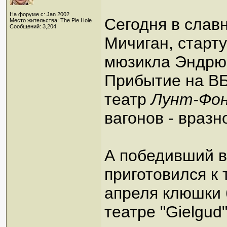
На форуме с: Jan 2002
Сегодня в славн
Место жительства: The Pie Hole
Сообщений: 3,204
Мичиган, старт
мюзикла Эндрю
Прибытие на ВБ
театр
Лунт-Фо
вагонов - вразн
А победивший вр
приготовился к 
апреля клюшки 
театре "Gielgud"