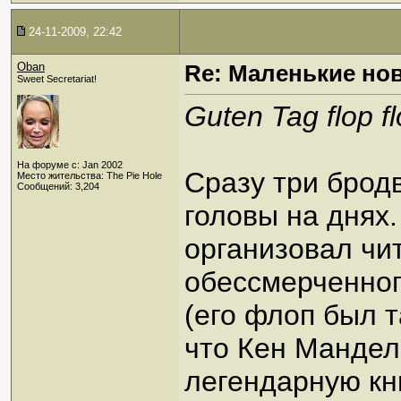
24-11-2009, 22:42
Oban
Re: Маленькие но
Sweet Secretariat!
Guten Tag flop fl
На форуме с: Jan 2002
Сразу три брод
Место жительства: The Pie Hole
Сообщений: 3,204
головы на дня
организовал чит
обессмерченног
(его флоп был 
что Кен Мандел
легендарную кн