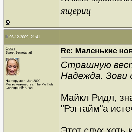
ящериц
06-12-2009, 21:41
Oban
Re: Маленькие но
Sweet Secretariat!
Страшную весть
Надежда. Зови
На форуме с: Jan 2002
Место жительства: The Pie Hole
Сообщений: 3,204
Майкл Ридл, зн
"Рэгтайм"а исте
Этот слух хоть 