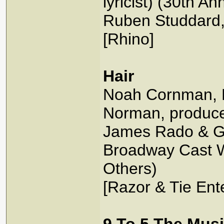
lyricist) (30th A
Ruben Studdard,
[Rhino]
Hair
Noah Cornman, K
Norman, produce
James Rado & Ge
Broadway Cast W
Others)
[Razor & Tie Ent