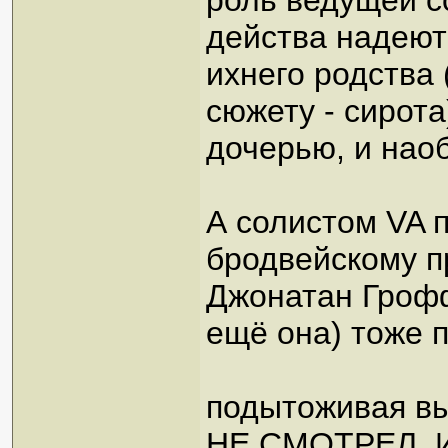
роль ведущей с
действа надеют
ихнего родства
сюжету - сирот
дочерью, и наоб
А солистом VA 
бродвейскому п
Джонатан Грофф
ещё она) тоже п
подытоживая вы
НЕ СМОТРЕЛ,