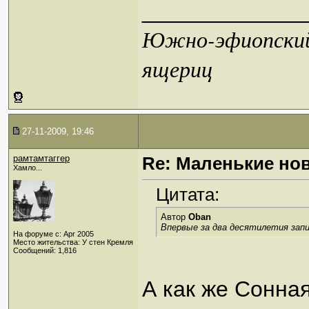
_____________
Южно-эфиопский 
ящериц
27-11-2009, 19:46
рамтамтаггер
Re: Маленькие но
Хамло...
Цитата:
Автор
Oban
Впервые за два десятилетия запис
На форуме с: Apr 2005
Место жительства: У стен Кремля
Сообщений: 1,816
А как же Сонна