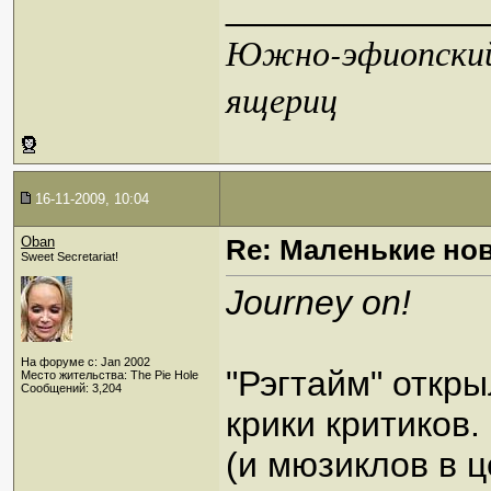
_____________
Южно-эфиопский 
ящериц
16-11-2009, 10:04
Oban
Re: Маленькие но
Sweet Secretariat!
Journey on!
На форуме с: Jan 2002
"Рэгтайм" откр
Место жительства: The Pie Hole
Сообщений: 3,204
крики критиков.
(и мюзиклов в ц