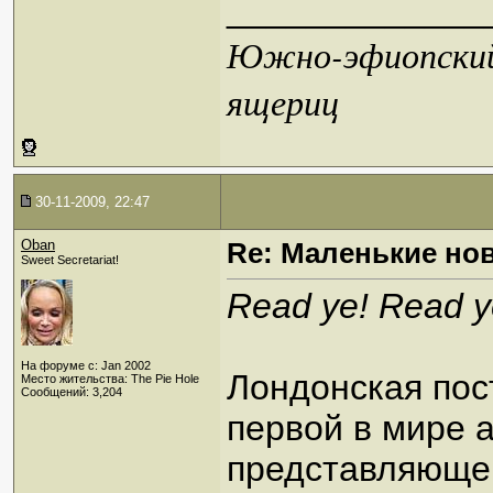
_____________
Южно-эфиопский 
ящериц
30-11-2009, 22:47
Oban
Re: Маленькие но
Sweet Secretariat!
Read ye! Read y
На форуме с: Jan 2002
Лондонская пос
Место жительства: The Pie Hole
Сообщений: 3,204
первой в мире 
представляюще