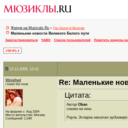
Форум на Musicals.Ru
>
The Sound of Musicals
Маленькие новости Великого Белого пути
Зарегистрироваться
ЧАВО
Список пользователей
Пометить разделы к
12-11-2009, 13:41
Winnifred
Re: Маленькие но
i swam the moat
Цитата:
Автор
Oban
сказка на ночь
На форуме с: Aug 2004
Место жительства: Москва
Рауль Эспарза начитал аудиоверсию
Сообщений: 1,048