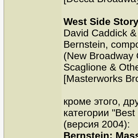
West Side Stor
David Caddick &
Bernstein, compo
(New Broadway C
Scaglione & Oth
[Masterworks Br
кроме этого, др
категории "Best
(версия 2004):
Bernstein: Mas