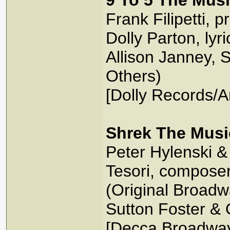
9 To 5 The Musi
Frank Filipetti, 
Dolly Parton, lyr
Allison Janney, 
Others)
[Dolly Records/Ar
Shrek The Musi
Peter Hylenski &
Tesori, composer;
(Original Broadw
Sutton Foster & 
[Decca Broadwa