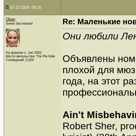
03-12-2009, 09:25
Oban
Re: Маленькие но
Sweet Secretariat!
Они любили Ле
На форуме с: Jan 2002
Объявлены номи
Место жительства: The Pie Hole
Сообщений: 3,204
плохой для мюз
года, на этот ра
профессиональн
Ain't Misbehavi
Robert Sher, pro