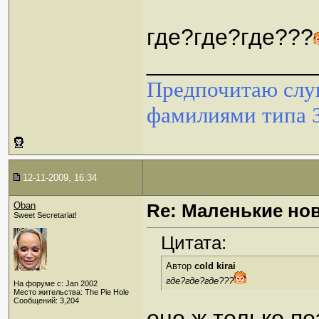
где?где?где???
_____________
Предпочитаю слуш
фамилиями типа 
12-11-2009, 16:34
Oban
Re: Маленькие но
Sweet Secretariat!
Цитата:
Автор
cold kirai
где?где?где???
На форуме с: Jan 2002
Место жительства: The Pie Hole
Сообщений: 3,204
оно ж только п