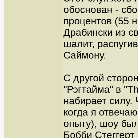
обоснован - сб
процентов (55 н
Драбински из с
шалит, распугив
Саймону.
С другой сторон
"Рэгтайма" в "Th
набирает силу. 
когда я отвеча
опыту), шоу бы
Бобби Стеггерт