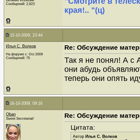
"Смотрите в телес
Великих Иллюзий
Сообщений: 2,823
края!.. "(ц)
15-10-2009, 23:44
Илья С. Волков
Re: Обсуждение матер
На форуме с: Oct 2009
Так я не понял! А с
Сообщений: 75
они абудь объявляют
теперь они опять ид
16-10-2009, 09:16
Oban
Re: Обсуждение матер
Sweet Secretariat!
Цитата:
Автор
Илья С. Волков