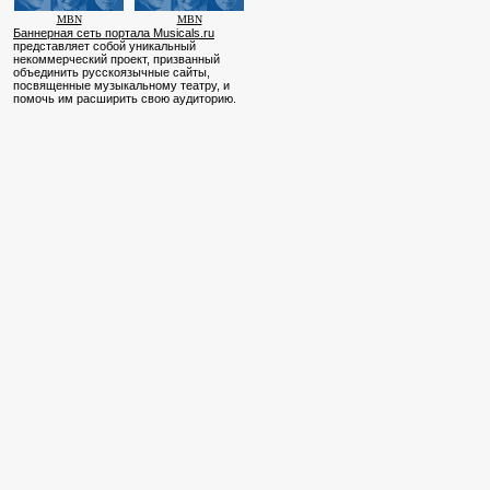
MBN
MBN
Баннерная сеть портала Musicals.ru
представляет собой уникальный
некоммерческий проект, призванный
объединить русскоязычные сайты,
посвященные музыкальному театру, и
помочь им расширить свою аудиторию.