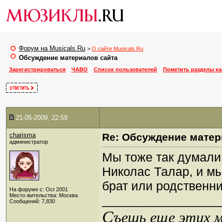
Форум на Musicals.Ru
>
О сайте Musicals.Ru
Обсуждение материалов сайта
Зарегистрироваться
ЧАВО
Список пользователей
Пометить разделы к
21-05-2009, 22:59
charisma
Re: Обсуждение матер
администратор
Мы тоже так думали
Николас Талар, и мы
брат или родственн
На форуме с: Oct 2001
Место жительства: Москва
_________________
Сообщений: 7,830
С
ъешь еще этих м