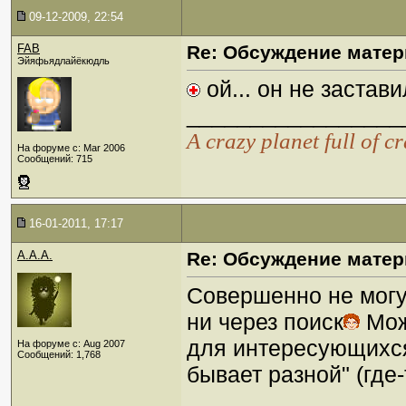
09-12-2009, 22:54
FAB
Re: Обсуждение матер
Эйяфьядлайёкюдль
ой... он не застав
_________________
А crazy planet full of c
На форуме с: Mar 2006
Сообщений: 715
16-01-2011, 17:17
A.A.A.
Re: Обсуждение матер
Совершенно не могу 
ни через поиск
Мож
для интересующихся
На форуме с: Aug 2007
Сообщений: 1,768
бывает разной" (где-