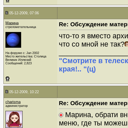
05-12-2009, 07:06
Марина
Re: Обсуждение матер
стрелометательница
что-то я вместо арх
что со мной не так?
_________________
На форуме с: Jan 2002
Место жительства: Столица
"Смотрите в телес
Великих Иллюзий
Сообщений: 2,823
края!.. "(ц)
05-12-2009, 10:22
charisma
Re: Обсуждение матер
администратор
Марина, обрати вни
меню, где ты можеш