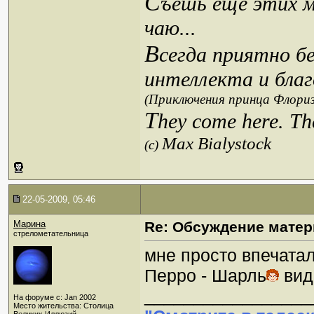
С
ъешь еще этих м
чаю...
В
сегда приятно б
интеллекта и благ
(Приключения принца Флориз
T
hey come here. Th
Max Bialystock
(c)
22-05-2009, 05:46
Марина
Re: Обсуждение матер
стрелометательница
мне просто впечатал
Перро - Шарль
вид
_________________
На форуме с: Jan 2002
Место жительства: Столица