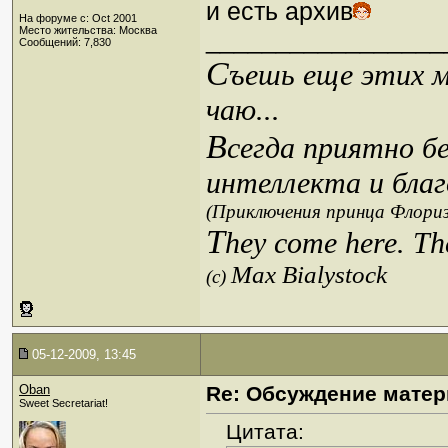
и есть архив
На форуме с: Oct 2001
Место жительства: Москва
_________________
Сообщений: 7,830
С
ъешь еще этих м
чаю...
В
сегда приятно б
интеллекта и благ
(Приключения принца Флориз
T
hey come here. Th
Max Bialystock
(c)
05-12-2009, 13:45
Oban
Re: Обсуждение матер
Sweet Secretariat!
Цитата: