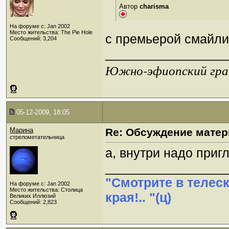
Автор
charisma
На форуме с: Jan 2002
Место жительства: The Pie Hole
с премьерой смайл
Сообщений: 3,204
_________________
Южно-эфиопский грач
05-12-2009, 18:05
Марина
Re: Обсуждение матер
стрелометательница
а, внутри надо приг
_________________
"Смотрите в телес
На форуме с: Jan 2002
Место жительства: Столица
края!.. "(ц)
Великих Иллюзий
Сообщений: 2,823