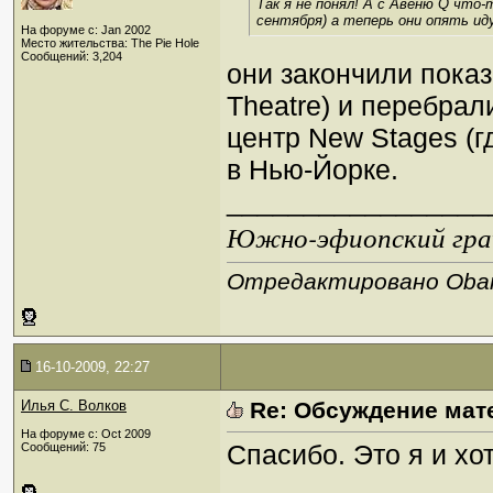
Так я не понял! А с Авеню Q что-
сентября) а теперь они опять ид
На форуме с: Jan 2002
Место жительства: The Pie Hole
Сообщений: 3,204
они закончили показ
Theatre) и перебрал
центр New Stages (г
в Нью-Йорке.
_________________
Южно-эфиопский грач
Отредактировано Oban 
16-10-2009, 22:27
Илья С. Волков
Re: Обсуждение мат
На форуме с: Oct 2009
Спасибо. Это я и хот
Сообщений: 75