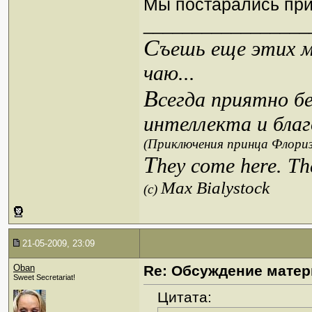
Мы постарались при
_________________
С
ъешь еще этих м
чаю...
В
сегда приятно б
интеллекта и благ
(Приключения принца Флориз
T
hey come here. Th
Max Bialystock
(c)
21-05-2009, 23:09
Oban
Re: Обсуждение матер
Sweet Secretariat!
Цитата: