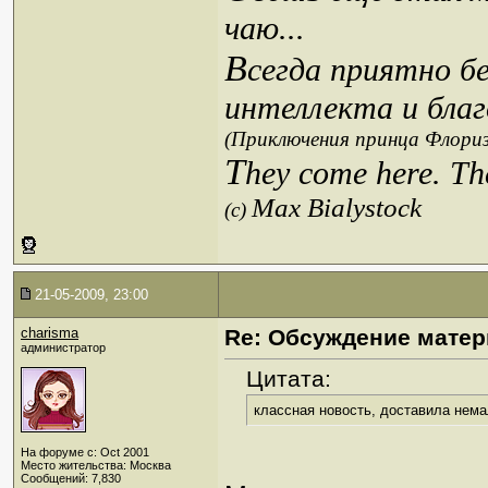
чаю...
В
сегда приятно б
интеллекта и благ
(Приключения принца Флориз
T
hey come here. Th
Max Bialystock
(c)
21-05-2009, 23:00
charisma
Re: Обсуждение матер
администратор
Цитата:
классная новость, доставила нем
На форуме с: Oct 2001
Место жительства: Москва
Сообщений: 7,830