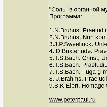
"Соль" в органной м
Программа:
1.N.Bruhns. Praeludi
2.N.Bruhns. Nun kom
3.J.P.Sweelinck. Unte
4. D.Buxtehude. Pra
5. I.S.Bach. Christ, 
6. I.S.Bach. Praelud
7. I.S.Bach. Fuga g-
8. J.Brahms. Praeludi
9.S.K-Elert. Homage 
www.peterpaul.ru