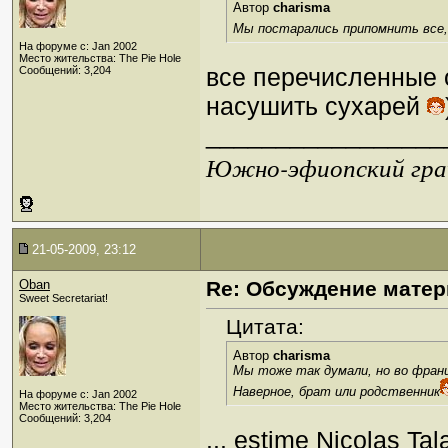
Автор
charisma
Мы постарались припомнить все,
На форуме с: Jan 2002
Место жительства: The Pie Hole
все перечисленные 
Сообщений: 3,204
насушить сухарей
_________________
Южно-эфиопский грач
21-05-2009, 23:12
Oban
Re: Обсуждение матер
Sweet Secretariat!
Цитата:
Автор
charisma
Мы тоже так думали, но во франц
Наверное, брат или родственник
На форуме с: Jan 2002
Место жительства: The Pie Hole
Сообщений: 3,204
... estime Nicolas Tal