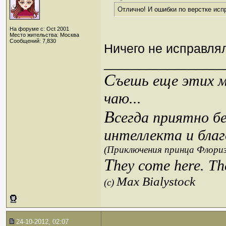
Отлично! И ошибки по верстке ис
На форуме с: Oct 2001
Место жительства: Москва
Сообщений: 7,830
Ничего не исправля
_________________
С
ъешь еще этих м
чаю...
В
сегда приятно б
интеллекта и благ
(Приключения принца Флориз
T
hey come here. Th
Max Bialystock
(c)
24-10-2012, 02:07