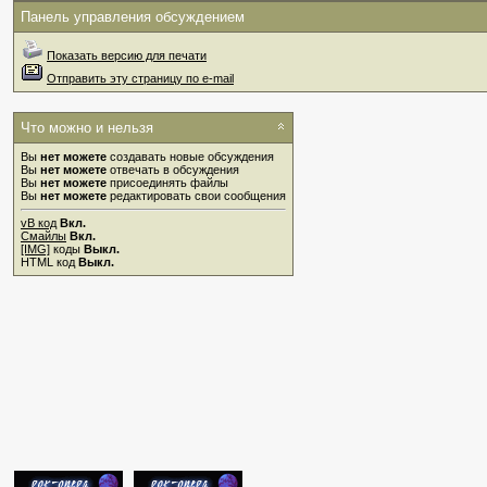
Панель управления обсуждением
Показать версию для печати
Отправить эту страницу по e-mail
Что можно и нельзя
Вы
нет можете
создавать новые обсуждения
Вы
нет можете
отвечать в обсуждения
Вы
нет можете
присоединять файлы
Вы
нет можете
редактировать свои сообщения
vB код
Вкл.
Смайлы
Вкл.
[IMG]
коды
Выкл.
HTML код
Выкл.