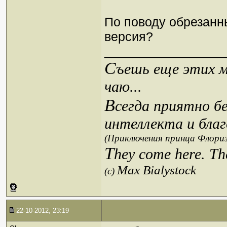
По поводу обрезанны
версия?
_________________
С
ъешь еще этих м
чаю...
В
сегда приятно б
интеллекта и благ
(Приключения принца Флориз
T
hey come here. Th
Max Bialystock
(c)
22-10-2012, 23:19