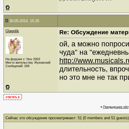
30-05-2014, 15:26
Glagolik
Re: Обсуждение матер
ой, а можно попроси
чуда" на "ежедневн
http://www.musicals.
На форуме с: Nov 2003
Место жительства: Жуковский
Сообщений: 269
длительность, впроч
но это мне не так 
«
Предыдущее обс
Сейчас это обсуждение просматривают: 51
(0 members and 51 guests)