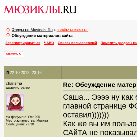
Форум на Musicals.Ru
>
О сайте Musicals.Ru
Обсуждение материалов сайта
Зарегистрироваться
ЧАВО
Список пользователей
Пометить разделы к
22-10-2012, 23:16
charisma
Re: Обсуждение матер
администратор
Саша... Ээээ ну как
главной странице 
оставил)))))))
На форуме с: Oct 2001
Место жительства: Москва
Как же вы им пользо
Сообщений: 7,830
САйТА не показыва