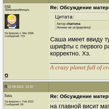
FAB
Re: Обсуждение матер
Эйяфьядлайёкюдль
Цитата:
Автор
charisma
Ничего не исправляли)
На форуме с: Mar 2006
Сообщений: 715
Саша имеет ввиду ту
шрифты с первого р
корректно. Хз.
_________________
А crazy planet full of c
22-09-2013, 13:42
Кысь
Re: Обсуждение матер
На форуме с: Feb 2010
на главной висит ма
Сообщений: 69