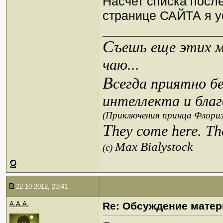
Насчет списка посл
странице САЙТА я 
_________________
С
ъешь еще этих м
чаю...
В
сегда приятно б
интеллекта и благ
(Приключения принца Флориз
T
hey come here. Th
Max Bialystock
(c)
22-10-2012, 23:41
A.A.A.
Re: Обсуждение матер