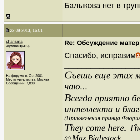
Балыкова нет в труп
22-09-2013, 16:01
charisma
Re: Обсуждение матер
администратор
Спасибо, исправим
_________________
С
ъешь еще этих м
На форуме с: Oct 2001
Место жительства: Москва
чаю...
Сообщений: 7,830
В
сегда приятно б
интеллекта и благ
(Приключения принца Флориз
T
hey come here. Th
Max Bialystock
(c)