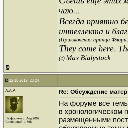
С
ъешь еще этих м
чаю...
В
сегда приятно б
интеллекта и благ
(Приключения принца Флориз
T
hey come here. Th
Max Bialystock
(c)
22-10-2012, 23:24
A.A.A.
Re: Обсуждение матер
На форуме все темы
в хронологическом п
размещенными поста
На форуме с: Aug 2007
Сообщений: 1,768