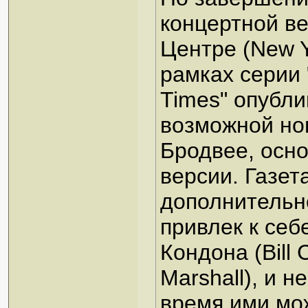
концертной в
Центре (New Y
рамках серии "
Times" опубл
возможной но
Бродвее, осн
версии. Газет
дополнительн
привлек к себ
Кондона (Bill
Marshall), и 
время ими мо