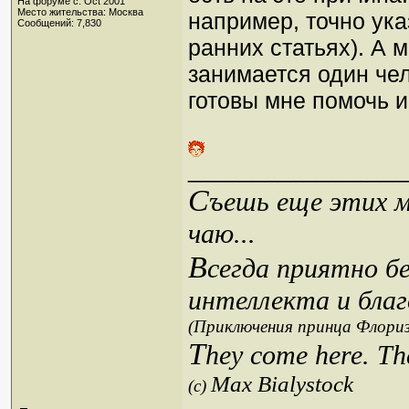
На форуме с: Oct 2001
Место жительства: Москва
например, точно ука
Сообщений: 7,830
ранних статьях). А 
занимается один чел
готовы мне помочь и
_________________
С
ъешь еще этих м
чаю...
В
сегда приятно б
интеллекта и благ
(Приключения принца Флориз
T
hey come here. Th
Max Bialystock
(c)