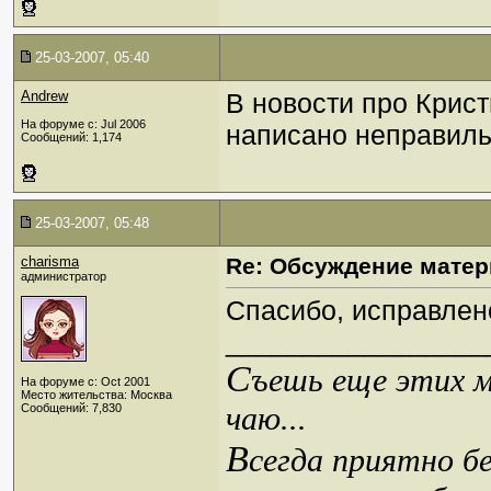
25-03-2007, 05:40
Andrew
В новости про Крис
На форуме с: Jul 2006
написано неправил
Сообщений: 1,174
25-03-2007, 05:48
charisma
Re: Обсуждение матер
администратор
Спасибо, исправлен
_________________
С
ъешь еще этих м
На форуме с: Oct 2001
Место жительства: Москва
чаю...
Сообщений: 7,830
В
сегда приятно б