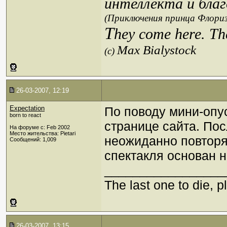
интеллекта и благ
(Приключения принца Флориз
T
hey come here. Th
Max Bialystock
(c)
26-03-2007, 12:19
Expectation
По поводу мини-опус
born to react
странице сайта. По
На форуме с: Feb 2002
Место жительства: Pietari
неожиданно повторя
Сообщений: 1,009
спектакля основан 
_________________
The last one to die, pl
26-03-2007, 13:15