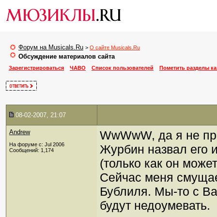
Форум на Musicals.Ru
>
О сайте Musicals.Ru
Обсуждение материалов сайта
Зарегистрироваться
ЧАВО
Список пользователей
Пометить разделы к
08-02-2007, 21:07
Andrew
WwWwW, да я не пр
На форуме с: Jul 2006
Журбин назвал его и
Сообщений: 1,174
(только как он може
Сейчас меня смущае
Бублиля. Мы-то с В
будут недоумевать.