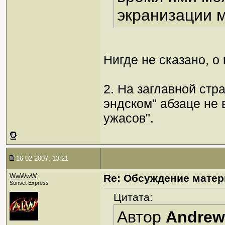
экранизации 
Нигде не сказано, о
2. На заглавной стр
эндском" абзаце не
ужасов".
16-02-2007, 13:21
WwWwW
Re: Обсуждение матер
Sunset Express
Цитата:
Автор
Andrew