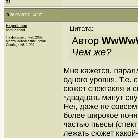
26-03-2007, 14:07
Expectation
Цитата:
born to react
Автор
WwWw
На форуме с: Feb 2002
Место жительства: Pietari
Сообщений: 1,009
Чем же?
Мне кажется, парал
одного уровня. Т.е. 
сюжет спектакля и 
*двадцать минут спу
Нет, даже не совсем 
более широкое поня
частью пьесы (спект
лежать сюжет какой-