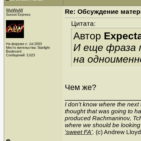
WwWwW
Re: Обсуждение матер
Sunset Express
Цитата:
Автор
Expecta
На форуме с: Jul 2003
И еще фраза 
Место жительства: Starlight
Boulevard
Сообщений: 3,023
на одноименн
Чем же?
_________________
I don't know where the next 
thought that was going to hap
produced Rachmaninov, Tcha
where we should be looking
'sweet FA'
.
(c) Andrew Lloy