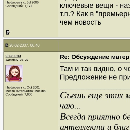
На форуме с: Jul 2006
ключевые вещи - на
Сообщений: 1,174
т.п.? Как в "премье
чем новость
20-02-2007, 06:40
charisma
Re: Обсуждение матер
администратор
Там и так видно, о ч
Предложение не пр
_________________
На форуме с: Oct 2001
Место жительства: Москва
С
ъешь еще этих м
Сообщений: 7,830
чаю...
В
сегда приятно б
интеллекта и благ