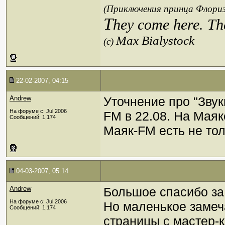
(Приключения принца Флориз
T
hey come here. Th
Max Bialystock
(c)
22-02-2007, 04:15
Andrew
Уточнение про "Звук
На форуме с: Jul 2006
FM в 22.08. На Мая
Сообщений: 1,174
Маяк-FM есть не тол
04-03-2007, 05:14
Andrew
Большое спасибо за
На форуме с: Jul 2006
Но маленькое замеча
Сообщений: 1,174
страницы с мастер-