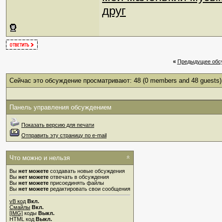
друг
«
Предыдущее обс
Сейчас это обсуждение просматривают: 48
(0 members and 48 guests)
Панель управления обсуждением
Показать версию для печати
Отправить эту страницу по e-mail
Что можно и нельзя
Вы
нет можете
создавать новые обсуждения
Вы
нет можете
отвечать в обсуждения
Вы
нет можете
присоединять файлы
Вы
нет можете
редактировать свои сообщения
vB код
Вкл.
Смайлы
Вкл.
[IMG]
коды
Выкл.
HTML код
Выкл.