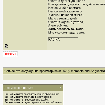
Счастье долгожданное??
Или дальнею дорогою ты идёшь ко мн
Нет со мной любимого .
Нет со мной желанного.
У любви печалей много -
Мало светлых дней...
Счастья ждать я устала,
А его всё нет.
Жить осталось так мало,
Мне уже семнадцать лет.
__________________
RABIKA
Сейчас это обсуждение просматривают: 52
(0 members and 52 guests)
Что можно и нельзя
Вы
нет можете
создавать новые обсуждения
Вы
нет можете
отвечать в обсуждения
Вы
нет можете
присоединять файлы
Вы
нет можете
редактировать свои сообщения