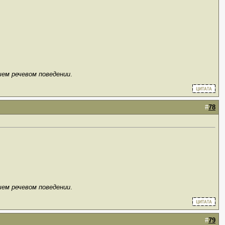
шем речевом поведении
.
#
78
.
шем речевом поведении
.
#
79