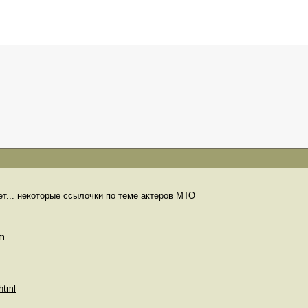
ет... некоторые ссылочки по теме актеров МТО
tm
html