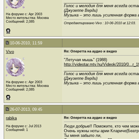
__________________
Голос и мелодия для меня всегда ост
(Джузеппе Верди)
На форуме с: Apr 2003
Музыка – это лишь усиленная форма 
Место жительства: Москва
Сообщений: 2,085
Отредактировано Vivo : 10-06-2010 at
12:03
.
10-06-2010, 11:59
Vivo
Re: Оперетта на аудио и видео
"Летучая мышь" (1988)
http://videotar.mtv.hu/Videok/2010/0...r_
__________________
Голос и мелодия для меня всегда ост
(Джузеппе Верди)
На форуме с: Apr 2003
Музыка – это лишь усиленная форма 
Место жительства: Москва
Сообщений: 2,085
26-07-2013, 09:45
rabika
Re: Оперетта на аудио и видео
Люди добрые!! Поможите, кто чем може
На форуме с: Jul 2013
Сообщений: 1
Очень нужны ноты арии Клариче(Беатр
Ты меня забыло ли,