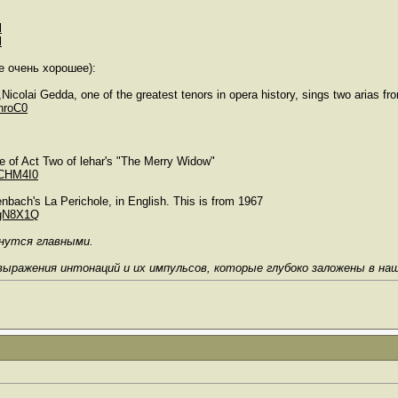
l
l
е очень хорошее):
Nicolai Gedda, one of the greatest tenors in opera history, sings two arias fr
nroC0
le of Act Two of lehar's "The Merry Widow"
BCHM4I0
nbach's La Perichole, in English. This is from 1967
0gN8X1Q
анутся главными.
выражения интонаций и их импульсов, которые глубоко заложены в на