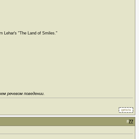
om Lehar's "The Land of Smiles."
шем речевом поведении
.
#
77