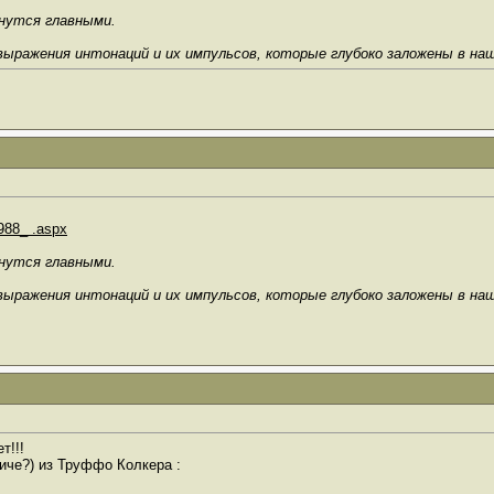
анутся главными.
выражения интонаций и их импульсов, которые глубоко заложены в на
1988_ .aspx
анутся главными.
выражения интонаций и их импульсов, которые глубоко заложены в на
т!!!
иче?) из Труффо Колкера :