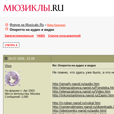
Форум на Musicals.Ru
>
Вива Кальман
Оперетта на аудио и видео
Зарегистрироваться
ЧАВО
Список пользователей
28-07-2006, 23:09
Vivo
Re: Оперетта на аудио и видео
Не помню, что здесь уже было, а что н
http://amarfy.narod.ru/audio.htm
http://elenazaitseva.narod.ru/Fonoteka.h
На форуме с: Apr 2003
http://elenazaitseva.narod.ru/Video.htm
Место жительства: Москва
http://tvkonstantinova.narod.ru/Zapisi.htm
Сообщений: 2,085
http://n-ruban.narod.ru/vokal.htm
http://sergeyalimpiev.narod.ru/downloads.
http://pborisenko.narod.ru/audio.html