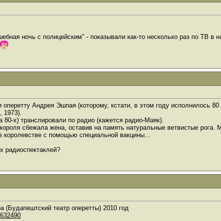
ная ночь с полицейским" - показывали как-то несколько раз по ТВ в на
и оперетту Андрея Эшпая (которому, кстати, в этом году исполнилось 8
 1973).
а 80-х) транслировали по радио (кажется радио-Маяк).
 короля сбежала жена, оставив на память натуральные ветвистые рога.
в королевстве с помощью специальной вакцины...
ых радиоспектаклей?
а (Будапештский театр оперетты) 2010 год
=632490