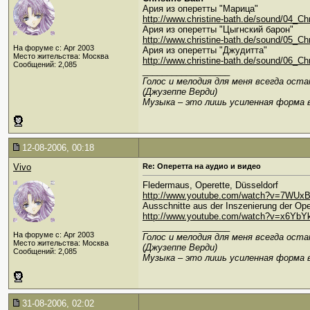
Ария из оперетты "Марица"
http://www.christine-bath.de/sound/04_C
Ария из оперетты "Цыгнский барон"
http://www.christine-bath.de/sound/05_Ch
На форуме с: Apr 2003
Ария из оперетты "Джудитта"
Место жительства: Москва
http://www.christine-bath.de/sound/06_C
Сообщений: 2,085
__________________
Голос и мелодия для меня всегда ост
(Джузеппе Верди)
Музыка – это лишь усиленная форма 
12-08-2006, 00:18
Vivo
Re: Оперетта на аудио и видео
Fledermaus, Operette, Düsseldorf
http://www.youtube.com/watch?v=7WUx
Ausschnitte aus der Inszenierung der Ope
http://www.youtube.com/watch?v=x6YbY
__________________
На форуме с: Apr 2003
Голос и мелодия для меня всегда ост
Место жительства: Москва
(Джузеппе Верди)
Сообщений: 2,085
Музыка – это лишь усиленная форма 
31-08-2006, 02:02