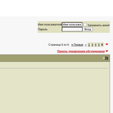
Имя пользователя
Запомнить меня!
Пароль
Страница 6 из 6
«
Первая
<
2
3
4
5
6
Панель управления обсуждением
#
76