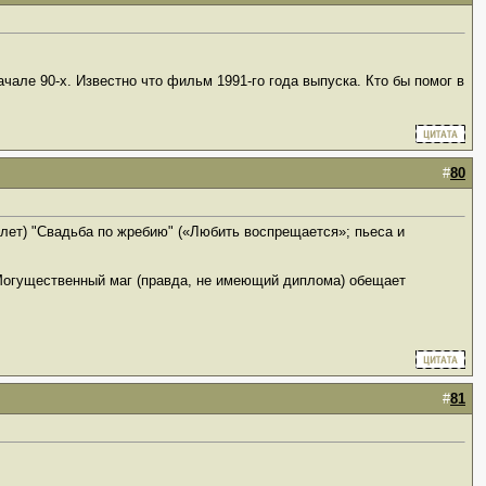
чале 90-х. Известно что фильм 1991-го года выпуска. Кто бы помог в
#
80
0 лет) "Свадьба по жребию" («Любить воспрещается»; пьеса и
 Могущественный маг (правда, не имеющий диплома) обещает
#
81