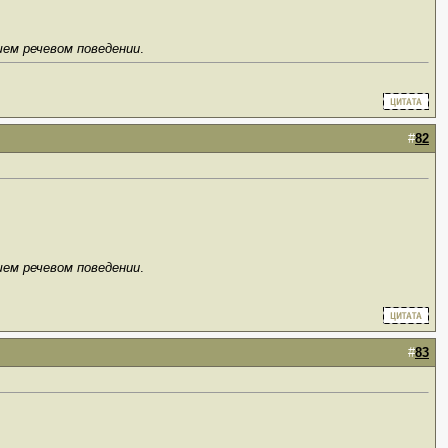
шем речевом поведении
.
#
82
шем речевом поведении
.
#
83