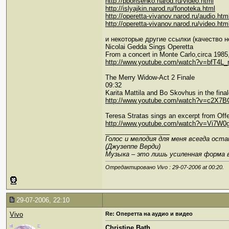
http://pborisenko.narod.ru/video.html
http://islyajkin.narod.ru/fonoteka.html
http://operetta-vivanov.narod.ru/audio.htm
http://operetta-vivanov.narod.ru/video.htm
и некоторые другие ссылки (качество н
Nicolai Gedda Sings Operetta
From a concert in Monte Carlo,circa 1985,
http://www.youtube.com/watch?v=bfT4L_
The Merry Widow-Act 2 Finale
09:32
Karita Mattila and Bo Skovhus in the fina
http://www.youtube.com/watch?v=c2X7
Teresa Stratas sings an excerpt from Offe
http://www.youtube.com/watch?v=Vi7W
__________________
Голос и мелодия для меня всегда ост
(Джузеппе Верди)
Музыка – это лишь усиленная форма 
Отредактировано Vivo : 29-07-2006 at
00:20
.
29-07-2006, 22:10
Vivo
Re: Оперетта на аудио и видео
Сhristine Bath