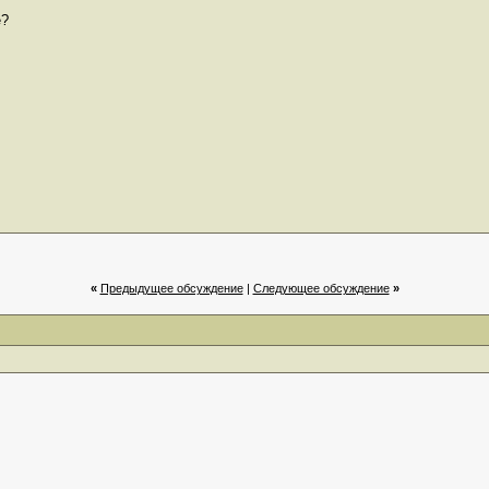
е?
«
Предыдущее обсуждение
|
Cледующее обсуждение
»