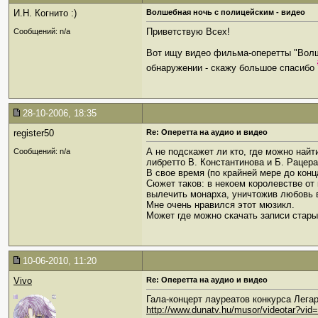
И.Н. Когнито :)
Волшебная ночь с полицейским - видео
Приветствую Всех!
Сообщений: n/a
Вот ищу видео фильма-оперетты "Волшеб
обнаружении - скажу большое спасибо
28-10-2006, 18:35
register50
Re: Оперетта на аудио и видео
А не подскажет ли кто, где можно найт
Сообщений: n/a
либретто В. Константинова и Б. Рацера,
В свое время (по крайней мере до конц
Сюжет таков: в некоем королевстве от
вылечить монарха, уничтожив любовь 
Мне очень нравился этот мюзикл.
Может где можно скачать записи стар
10-06-2010, 11:20
Vivo
Re: Оперетта на аудио и видео
Гала-концерт лауреатов конкурса Легар
http://www.dunatv.hu/musor/videotar?vid