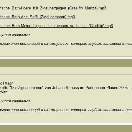
hristine_Bath-Hoere_ich_Zigeunergeigen_(Grae fin_Mariza).mp3
ristine_Bath-Arie_Saffi_(Zigeunerbaron).mp3
hristine_Bath-Meine_Lippen_sie_kuessen_so_he iss_(Giuditta).mp3
анутся главными.
выражения интонаций и их импульсов, которые глубоко заложены в на
BoTXag4
rette "Der Zigeunerbaron" von Johann Strauss im Parktheater Plauen 2006 ..
kVan_I
анутся главными.
выражения интонаций и их импульсов, которые глубоко заложены в на