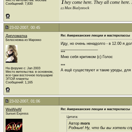
T
Место жительства: Москва
hey come here. They all come here.
Сообщений: 7,830
Max Bialystock
(c)
23-02-2007, 00:45
Дипломатка
Re: Американские лекции и мастерклассы
Белоснежка из Марокко
Иду, но очень ненадолго - в 12.00 я д
__________________
***
Мню себя критиком (c) Голос
***
На форуме с: Jan 2003
А ещё существуют и такие уроды, для к
Место жительства: в основном,
все-таки восточное полушарие
ЭТОЙ планеты
Сообщений: 1,165
23-02-2007, 01:06
WwWwW
Re: Американские лекции и мастерклассы
Sunset Express
Цитата:
Автор
mors
Родные! Ну, что бы вы хотели сп