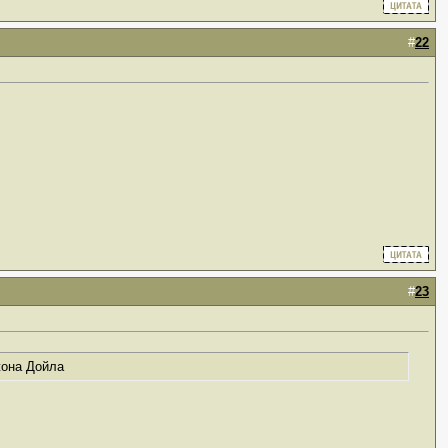
#
22
#
23
жона Дойла