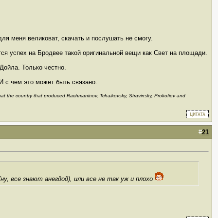
ля меня великоват, скачать и послушать не смогу.
тся успех на Бродвее такой оригинальной вещи как Свет на площади.
Дойла. Только честно.
И с чем это может быть связано.
 that the country that produced Rachmaninov, Tchaikovsky, Stravinsky, Prokofiev and
#
21
у, все знают анегдод), или все не так уж и плохо