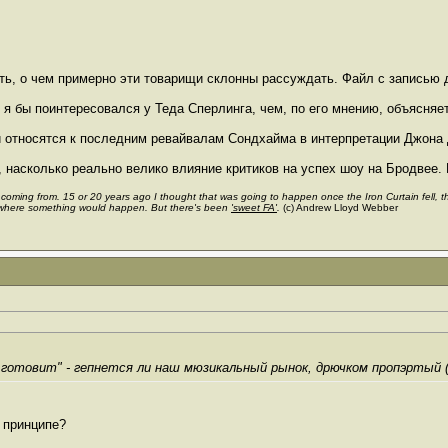
оть, о чем примерно эти товарищи склонны рассуждать. Файл с записью д
, я бы поинтересовался у Теда Сперлинга, чем, по его мнению, объясняе
 относятся к последним ревайвалам Сондхайма в интерпретации Джона 
, насколько реально велико влияние критиков на успех шоу на Бродвее. 
s coming from. 15 or 20 years ago I thought that was going to happen once the Iron Curtain fell,
where something would happen. But there's been
'sweet FA'
.
(c) Andrew Lloyd Webber
 готовит" - гепнется ли наш мюзикальный рынок, дрючком пропэртый (н
в принципе?