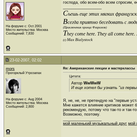
господа, обо всем-обо всем спросим, е
__________________
С
ъешь еще этих мягких французски
В
сегда приятно беседовать с люд
На форуме с: Oct 2001
(Приключения принца Флоризеля)
Место жительства: Москва
T
hey come here. They all come here.
Сообщений: 7,830
Max Bialystock
(c)
23-02-2007, 02:02
mors
Re: Американские лекции и мастерклассы
Прогорклый Утрозапах
Цитата:
Автор
WwWwW
И еще хотел бы узнать "из первых
На форуме с: Aug 2004
Я, не, не, не претендую на "первые ус
Место жительства: Москва
Мне кажется влияние критиков может бы
Сообщений: 2,800
рекомендую, потому что так-то и так-то, 
Возможно, поэтому.
__________________
мой маленький музыкальный друг
мой 