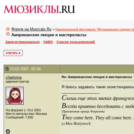
Форум на Musicals.Ru
>
Национальный фестиваль "Музыкальное сердце те
Американские лекции и мастерклассы
Зарегистрироваться
ЧАВО
Список пользователей
23-02-2007, 00:04
charisma
Re: Американские лекции и мастерклассы
администратор
Я боюсь задавать такие экзистенциал
__________________
С
ъешь еще этих мягких французски
В
сегда приятно беседовать с люд
На форуме с: Oct 2001
(Приключения принца Флоризеля)
Место жительства: Москва
T
hey come here. They all come here.
Сообщений: 7,830
Max Bialystock
(c)