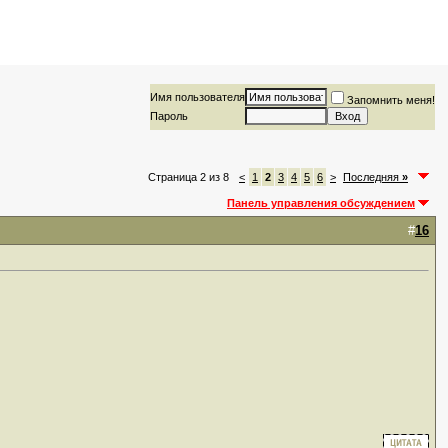
Имя пользователя
Запомнить меня!
Пароль
Страница 2 из 8
<
1
2
3
4
5
6
>
Последняя
»
Панель управления обсуждением
#
16