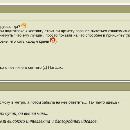
ируешь, да?
 при подготовке к кастингу стоит ли артисту заранее пытаться ознакоми
инуть "что ему лучше", просто показав на что способен в принципе? (п
овке, что хоть караул кричи
)
ого нет ничего святого (с) Наташка
смску в метро, а потом забыла на нее ответить... Так ты-то идешь?
х булок, да выпей чаю...
ьми высокого интеллекта и благородных идеалов.