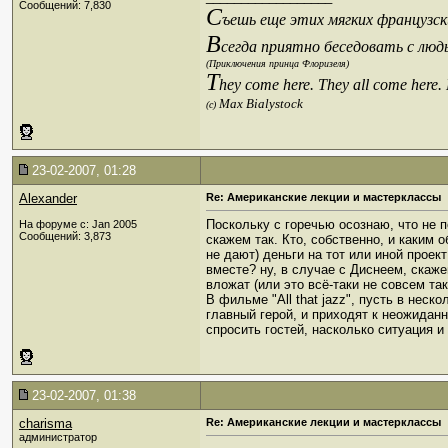
Сообщений: 7,830
С
ъешь еще этих мягких французски
В
сегда приятно беседовать с люд
(Приключения принца Флоризеля)
T
hey come here. They all come here.
Max Bialystock
(c)
23-02-2007, 01:28
Alexander
Re: Американские лекции и мастерклассы
Поскольку с горечью осознаю, что не п
На форуме с: Jan 2005
Сообщений: 3,873
скажем так. Кто, собственно, и каким 
не дают) деньги на тот или иной проект
вместе? ну, в случае с Диснеем, скаже
вложат (или это всё-таки не совсем так
В фильме "All that jazz", пусть в нес
главный герой, и приходят к неожидан
спросить гостей, насколько ситуация 
23-02-2007, 01:38
charisma
Re: Американские лекции и мастерклассы
администратор