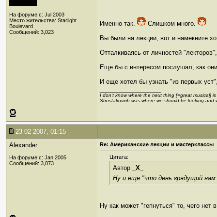
На форуме с: Jul 2003
Место жительства: Starlight
Именно так.
Слишком много.
Boulevard
Сообщений: 3,023
Вы были на лекции, вот и намекните х
Отталкиваясь от личностей "лекторов"
Еще бы с интересом послушал, как они
И еще хотел бы узнать "из первых уст"
__________________
I don't know where the next thing [=great musical] i
Shostakovich was where we should be looking and 
23-02-2007, 01:15
Alexander
Re: Американские лекции и мастерклассы
Цитата:
На форуме с: Jan 2005
Сообщений: 3,873
Автор
_X_
Ну и еще "что день грядущий нам
Ну как может "гепнуться" то, чего нет 