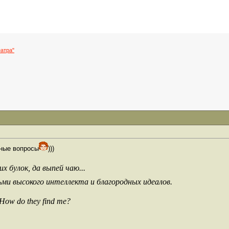
атра"
ьные вопросы
)))
х булок, да выпей чаю...
ьми высокого интеллекта и благородных идеалов.
 How do they find me?