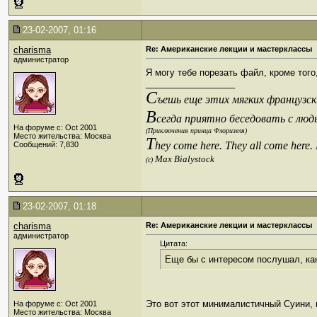
23-02-2007, 01:16
charisma
Re: Американские лекции и мастерклассы
администратор
Я могу тебе порезать файл, кроме того
__________________
С
ъешь еще этих мягких французски
В
сегда приятно беседовать с люд
На форуме с: Oct 2001
(Приключения принца Флоризеля)
Место жительства: Москва
T
hey come here. They all come here.
Сообщений: 7,830
Max Bialystock
(c)
23-02-2007, 01:18
charisma
Re: Американские лекции и мастерклассы
администратор
Цитата:
Еще бы с интересом послушал, ка
Это вот этот минималистичный Суини,
На форуме с: Oct 2001
Место жительства: Москва
__________________