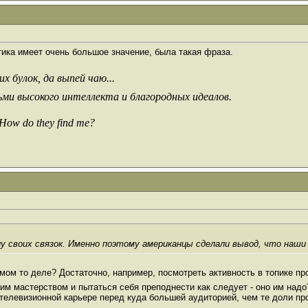
тика имеет очень большое значение, была такая фраза.
х булок, да выпей чаю...
ьми высокого интеллекта и благородных идеалов.
 How do they find me?
у своих связок. Именно поэтому американцы сделали вывод, что наши 
амом то деле? Достаточно, например, посмотреть активность в топике про
им мастерством и пытаться себя преподнести как следует - оно им надо
 телевизионной карьере перед куда большей аудиторией, чем те доли про