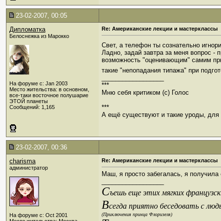
23-02-2007, 00:05
Дипломатка
Re: Американские лекции и мастерклассы
Белоснежка из Марокко
Свет, а телефон ты сознательно игнор
Ладно, задай завтра за меня вопрос -
возможность "оценивающим" самим прик
такие "непопадания типажа" при подгот
__________________
На форуме с: Jan 2003
***
Место жительства: в основном,
Мню себя критиком (c) Голос
все-таки восточное полушарие
ЭТОЙ планеты
***
Сообщений: 1,165
А ещё существуют и такие уроды, для к
23-02-2007, 00:36
charisma
Re: Американские лекции и мастерклассы
администратор
Маш, я просто забегалась, я получила 
__________________
С
ъешь еще этих мягких французски
В
сегда приятно беседовать с люд
(Приключения принца Флоризеля)
На форуме с: Oct 2001