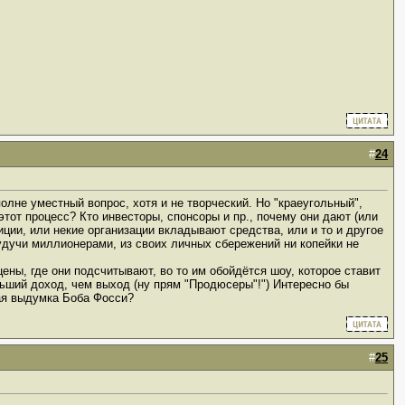
#
24
олне уместный вопрос, хотя и не творческий. Но "краеугольный",
этот процесс? Кто инвесторы, спонсоры и пр., почему они дают (или
тиции, или некие организации вкладывают средства, или и то и другое
будучи миллионерами, из своих личных сбережений ни копейки не
цены, где они подсчитывают, во то им обойдётся шоу, которое ставит
льший доход, чем выход (ну прям "Продюсеры"!") Интересно бы
лая выдумка Боба Фосси?
#
25