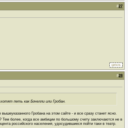
#
27
#
28
хотят петь как Бочелли или Гробан.
 вышеуказанного Гробана на этом сайте - и все сразу станет ясно.
? Тем более, когда все амбиции по большому счету заключаются не в
цента российского населения, удосудившиеся пойти таки в театр.