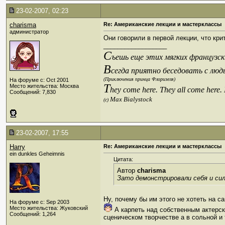
23-02-2007, 02:23
charisma
Re: Американские лекции и мастерклассы
администратор
Они говорили в первой лекции, что кри
__________________
С
ъешь еще этих мягких французски
В
сегда приятно беседовать с люд
(Приключения принца Флоризеля)
На форуме с: Oct 2001
T
Место жительства: Москва
hey come here. They all come here.
Сообщений: 7,830
Max Bialystock
(c)
23-02-2007, 17:55
Harry
Re: Американские лекции и мастерклассы
ein dunkles Geheimnis
Цитата:
Автор
charisma
Зато демонстрировали себя и сил
Ну, почему бы им этого не хотеть на с
На форуме с: Sep 2003
Место жительства: Жуковский
А карпеть над собственным актерск
Сообщений: 1,264
сценическом творчестве а в сольной и
__________________