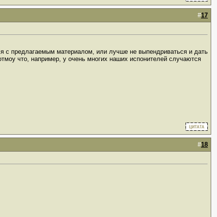
#
17
ться с предлагаемым материалом, или лучше не выпендриваться и дать
отмоу что, например, у очень многих наших испонителей случаются
#
18