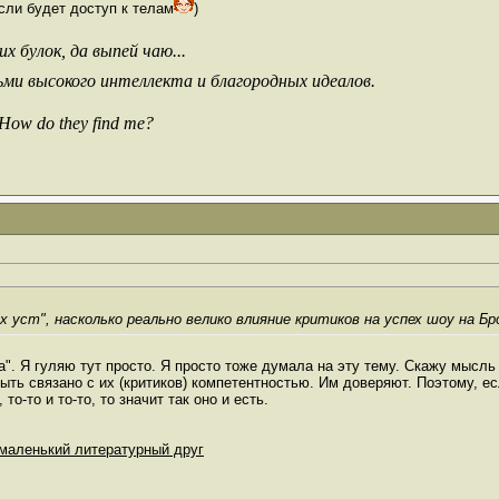
сли будет доступ к телам
)
х булок, да выпей чаю...
ьми высокого интеллекта и благородных идеалов.
 How do they find me?
 уст", насколько реально велико влияние критиков на успех шоу на Б
та". Я гуляю тут просто. Я просто тоже думала на эту тему. Скажу мысль 
ть связано с их (критиков) компетентностью. Им доверяют. Поэтому, ес
то-то и то-то, то значит так оно и есть.
маленький литературный друг