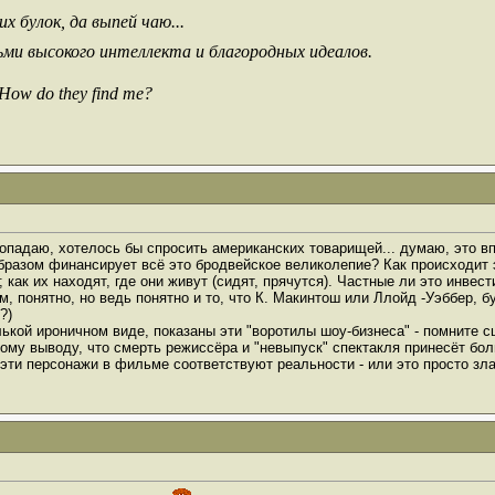
х булок, да выпей чаю...
ьми высокого интеллекта и благородных идеалов.
 How do they find me?
опадаю, хотелось бы спросить американских товарищей... думаю, это вп
образом финансирует всё это бродвейское великолепие? Как происходит 
; как их находят, где они живут (сидят, прячутся). Частные ли это инвес
м, понятно, но ведь понятно и то, что К. Макинтош или Ллойд -Уэббер, 
?)
колькой ироничном виде, показаны эти "воротилы шоу-бизнеса" - помните с
ному выводу, что смерть режиссёра и "невыпуск" спектакля принесёт бо
и эти персонажи в фильме соответствуют реальности - или это просто з