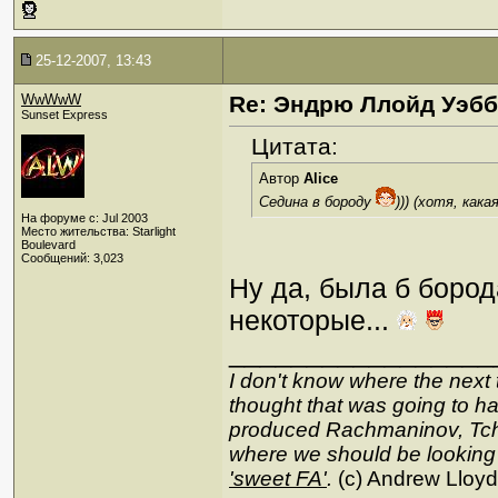
25-12-2007, 13:43
WwWwW
Re: Эндрю Ллойд Уэб
Sunset Express
Цитата:
Автор
Alice
Седина в бороду
))) (хотя, как
На форуме с: Jul 2003
Место жительства: Starlight
Boulevard
Сообщений: 3,023
Ну да, была б бород
некоторые...
_________________
I don't know where the next 
thought that was going to hap
produced Rachmaninov, Tcha
where we should be looking
'sweet FA'
.
(c) Andrew Lloy