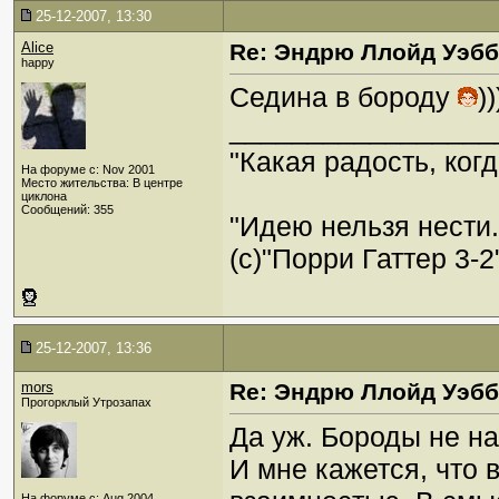
25-12-2007, 13:30
Alice
Re: Эндрю Ллойд Уэб
happy
Седина в бороду
)
_________________
"Какая радость, когд
На форуме с: Nov 2001
Место жительства: В центре
циклона
Сообщений: 355
"Идею нельзя нести
(c)"Порри Гаттер 3-2
25-12-2007, 13:36
mors
Re: Эндрю Ллойд Уэб
Прогорклый Утрозапах
Да уж. Бороды не на
И мне кажется, что 
На форуме с: Aug 2004