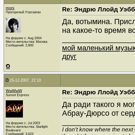
mors
Re: Эндрю Ллойд Уэб
Прогорклый Утрозапах
Да, вотымина. Присл
на какое-то время вс
_________________
На форуме с: Aug 2004
Место жительства: Москва
Сообщений: 2,800
мой маленький музы
друг
25-12-2007, 22:10
WwWwW
Re: Эндрю Ллойд Уэб
Sunset Express
Да ради такого я мо
Абрау-Дюрсо от серд
_________________
На форуме с: Jul 2003
Место жительства: Starlight
I don't know where the next 
Boulevard
Сообщений: 3,023