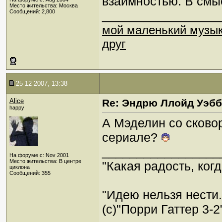
взаимностью. В смыс
Место жительства: Москва
Сообщений: 2,800
_________________
мой маленький музы
друг
25-12-2007, 13:38
Alice
Re: Эндрю Ллойд Уэб
happy
А Мэделин со сковор
сериале?
_________________
На форуме с: Nov 2001
Место жительства: В центре
"Какая радость, когд
циклона
Сообщений: 355
"Идею нельзя нести
(c)"Порри Гаттер 3-2