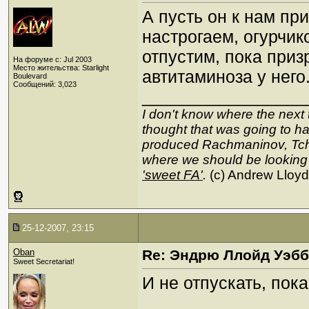
А пусть он к нам пр
настрогаем, огурчик
отпустим, пока приз
На форуме с: Jul 2003
Место жительства: Starlight
автитаминоза у него
Boulevard
Сообщений: 3,023
_________________
I don't know where the next 
thought that was going to hap
produced Rachmaninov, Tcha
where we should be looking
'sweet FA'
.
(c) Andrew Lloy
25-12-2007, 23:15
Oban
Re: Эндрю Ллойд Уэб
Sweet Secretariat!
И не отпускать, пок
_________________