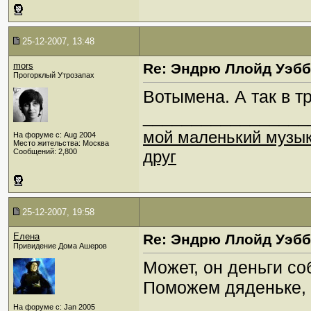
25-12-2007, 13:48
mors
Re: Эндрю Ллойд Уэб
Прогорклый Утрозапах
Вотымена. А так в т
_________________
мой маленький музы
На форуме с: Aug 2004
Место жительства: Москва
Сообщений: 2,800
друг
25-12-2007, 19:58
Елена
Re: Эндрю Ллойд Уэб
Привидение Дома Ашеров
Может, он деньги с
Поможем дяденьке, 
_________________
На форуме с: Jan 2005