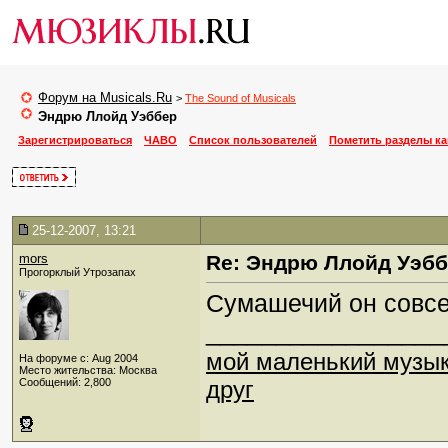
Форум на Musicals.Ru
>
The Sound of Musicals
Эндрю Ллойд Уэббер
Зарегистрироваться
ЧАВО
Список пользователей
Пометить разделы к
25-12-2007, 13:21
mors
Re: Эндрю Ллойд Уэб
Прогорклый Утрозапах
Сумашечий он совсе
_________________
мой маленький музы
На форуме с: Aug 2004
Место жительства: Москва
Сообщений: 2,800
друг