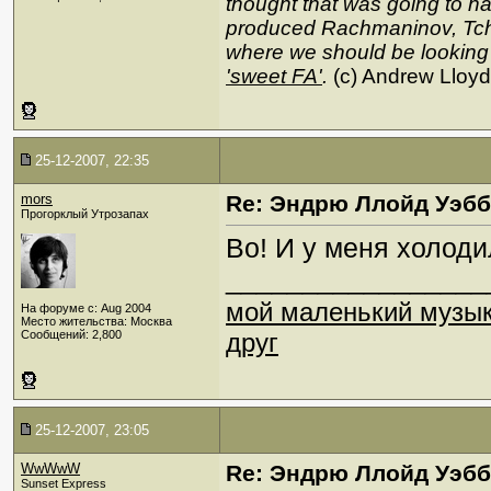
thought that was going to hap
produced Rachmaninov, Tcha
where we should be looking
'sweet FA'
.
(c) Andrew Lloy
25-12-2007, 22:35
mors
Re: Эндрю Ллойд Уэб
Прогорклый Утрозапах
Во! И у меня холоди
_________________
мой маленький музы
На форуме с: Aug 2004
Место жительства: Москва
Сообщений: 2,800
друг
25-12-2007, 23:05
WwWwW
Re: Эндрю Ллойд Уэб
Sunset Express