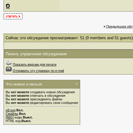
«
Предыдущее обс
Сейчас это обсуждение просматривают: 51
(0 members and 51 guests)
Панель управления обсуждением
Показать версию для печати
Отправить эту страницу по e-mail
Что можно и нельзя
Вы
нет можете
создавать новые обсуждения
Вы
нет можете
отвечать в обсуждения
Вы
нет можете
присоединять файлы
Вы
нет можете
редактировать свои сообщения
vB код
Вкл.
Смайлы
Вкл.
[IMG]
коды
Выкл.
HTML код
Выкл.