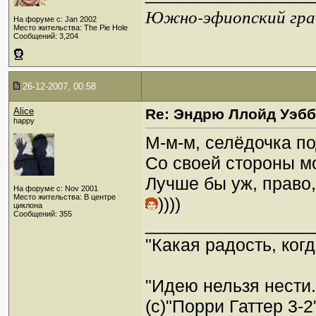
Южно-эфиопский грач
На форуме с: Jan 2002
Место жительства: The Pie Hole
Сообщений: 3,204
26-12-2007, 00:58
Alice
Re: Эндрю Ллойд Уэб
happy
М-м-м, селёдочка по
Со своей стороны м
Лучше бы уж, право
На форуме с: Nov 2001
Место жительства: В центре
))))
циклона
Сообщений: 355
_________________
"Какая радость, когд
"Идею нельзя нести
(c)"Порри Гаттер 3-2