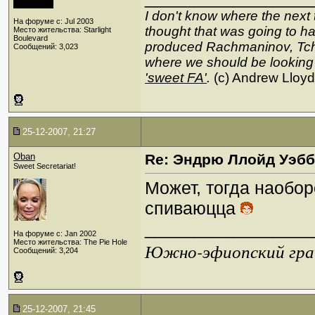
I don't know where the next 
На форуме с: Jul 2003
thought that was going to hap
Место жительства: Starlight
Boulevard
produced Rachmaninov, Tcha
Сообщений: 3,023
where we should be looking
'sweet FA'
.
(c) Andrew Lloy
25-12-2007, 21:27
Oban
Re: Эндрю Ллойд Уэб
Sweet Secretariat!
Может, тогда наобор
спиваюцца
_________________
На форуме с: Jan 2002
Место жительства: The Pie Hole
Южно-эфиопский грач
Сообщений: 3,204
25-12-2007, 21:45