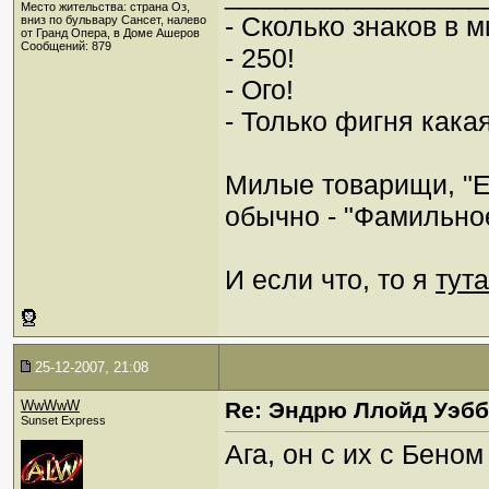
Место жительства: страна Оз,
- Сколько знаков в 
вниз по бульвару Сансет, налево
от Гранд Опера, в Доме Ашеров
Сообщений: 879
- 250!
- Ого!
- Только фигня какая
Милые товарищи, "Е
обычно - "Фамильно
И если что, то я
тута
25-12-2007, 21:08
WwWwW
Re: Эндрю Ллойд Уэб
Sunset Express
Ага, он с их с Бено
_________________