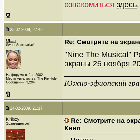
ознакомиться
здесь
.
23-02-2009, 22:49
Oban
Re: Смотрите на экран
Sweet Secretariat!
"Nine The Musical"
экраны 25 ноября 20
_________________
На форуме с: Jan 2002
Место жительства: The Pie Hole
Южно-эфиопский грач
Сообщений: 3,204
24-02-2009, 21:17
Kirilozy
Re: Смотрите на экр
Эрэнгешенгэн!
Кино
Цитата: