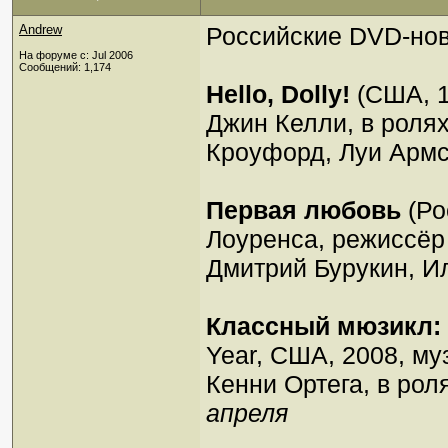
Andrew
Российские DVD-нов
На форуме с: Jul 2006
Сообщений: 1,174
Hello, Dolly!
(США, 1
Джин Келли, в роля
Кроуфорд, Луи Армс
Первая любовь
(Ро
Лоуренса, режиссёр
Дмитрий Бурукин, И
Классный мюзикл:
Year, США, 2008, м
Кенни Ортега, в ро
апреля