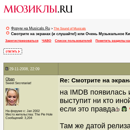
Форум на Musicals.Ru
>
The Sound of Musicals
Смотрите на экранах (и слушайте!) или Очень Музыкальное К
Зарегистрироваться
ЧАВО
Список пользователей
Пометить разделы к
29-11-2008, 22:09
Oban
Re: Смотрите на экран
Sweet Secretariat!
на IMDB появилась 
выступит ни кто иной
если это правда
На форуме с: Jan 2002
Место жительства: The Pie Hole
Сообщений: 3,204
Там же датой релиза