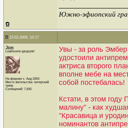
_________________
Южно-эфиопский грач
23-02-2009, 10:17
Эрик
Увы - за роль Эмбе
Loathsome gargoyle!
удостоили антипрем
актриса второго пла
вполне мебе на мест
На форуме с: Aug 2003
собой постебалась!
Место жительства: питерский
трюм
Сообщений: 7,692
Кстати, в этом году
малину" - как худша
"Красавица и уроди
номинантов антипре