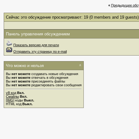
«
Предыдущее обс
Сейчас это обсуждение просматривают: 19
(0 members and 19 guests)
Панель управления обсуждением
Показать версию для печати
Отправить эту страницу по e-mail
Что можно и нельзя
Вы
нет можете
создавать новые обсуждения
Вы
нет можете
отвечать в обсуждения
Вы
нет можете
присоединять файлы
Вы
нет можете
редактировать свои сообщения
vB код
Вкл.
Смайлы
Вкл.
[IMG]
коды
Выкл.
HTML код
Выкл.