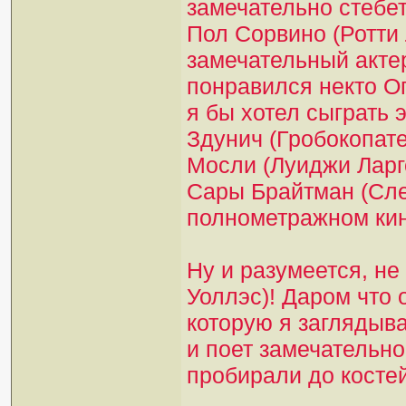
замечательно стебет
Пол Сорвино (Ротти Л
замечательный актер
понравился некто Ог
я бы хотел сыграть э
Здунич (Гробокопате
Мосли (Луиджи Ларго
Сары Брайтман (Сле
полнометражном ки
Ну и разумеется, не
Уоллэс)! Даром что 
которую я заглядыва
и поет замечательно
пробирали до костей