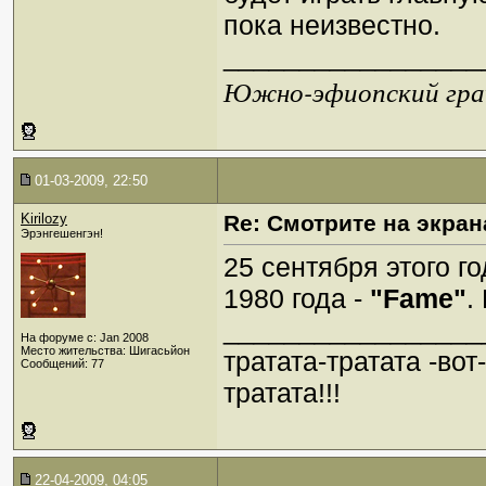
пока неизвестно.
_________________
Южно-эфиопский грач
01-03-2009, 22:50
Kirilozy
Re: Смотрите на экран
Эрэнгешенгэн!
25 сентября этого 
1980 года -
"Fame"
.
_________________
На форуме с: Jan 2008
Место жительства: Шигасьйон
тратата-тратата -вот
Сообщений: 77
тратата!!!
22-04-2009, 04:05