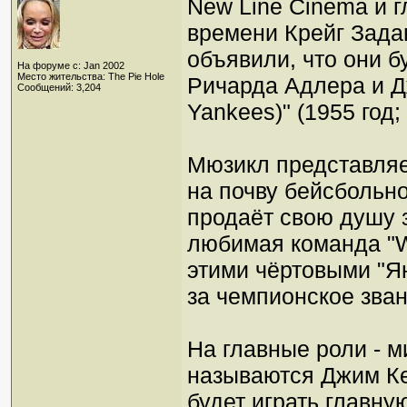
New Line Cinema и 
времени Крейг Задан
объявили, что они 
На форуме с: Jan 2002
Место жительства: The Pie Hole
Ричарда Адлера и Д
Сообщений: 3,204
Yankees)" (1955 год
Мюзикл представляе
на почву бейсбольн
продаёт свою душу з
любимая команда "W
этими чёртовыми "Ян
за чемпионское звани
На главные роли - м
называются Джим Ке
будет играть главн