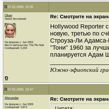
07-01-2009, 15:35
Oban
Re: Смотрите на экран
Sweet Secretariat!
Hollywood Reporter 
новую, третью по сч
Строуза-Ли Адамса-
На форуме с: Jan 2002
Место жительства: The Pie Hole
"Тони" 1960 за луч
Сообщений: 3,204
планируется Адам Ше
_________________
Южно-эфиопский грач
07-01-2009, 20:47
Alexander
Re: Смотрите на экран
На форуме с: Jan 2005
Цитата:
Сообщений: 3,873