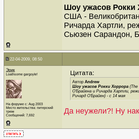
Шоу ужасов Рокки
США - Великобритан
Ричарда Хартли, ре
Сьюзен Сарандон, Б
22-04-2009, 08:50
Эрик
Цитата:
Loathsome gargoyle!
Автор
Andrew
Шоу ужасов Рокки Хоррора
(The 
О'Брайена и Ричарда Хартли, реж
Ричард О'Брайен) -
с 14 мая
На форуме с: Aug 2003
Место жительства: питерский
Да неужели?! Ну на
трюм
Сообщений: 7,692