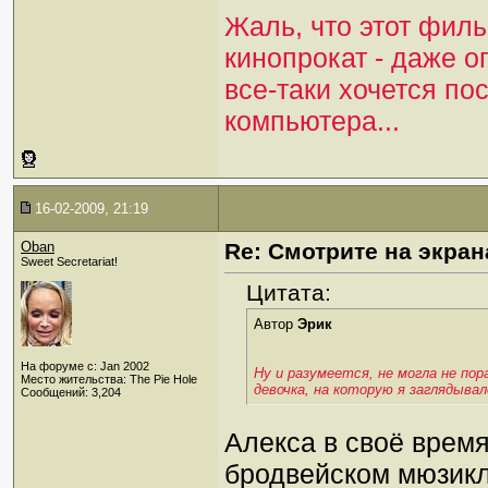
Жаль, что этот филь
кинопрокат - даже о
все-таки хочется по
компьютера...
16-02-2009, 21:19
Oban
Re: Смотрите на экран
Sweet Secretariat!
Цитата:
Автор
Эрик
На форуме с: Jan 2002
Ну и разумеется, не могла не по
Место жительства: The Pie Hole
девочка, на которую я заглядыва
Сообщений: 3,204
Алекса в своё время
бродвейском мюзикл