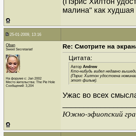
(Пэрис Хилтон удос
малина" как худшая 
25-01-2009, 13:16
Oban
Re: Смотрите на экран
Sweet Secretariat!
Цитата:
Автор
Andrew
Кто-нибудь видел недавно вышедш
(Пэрис Хилтон удостоена номинац
На форуме с: Jan 2002
этот фильм).
Место жительства: The Pie Hole
Сообщений: 3,204
Ужас во всех смысл
_________________
Южно-эфиопский грач