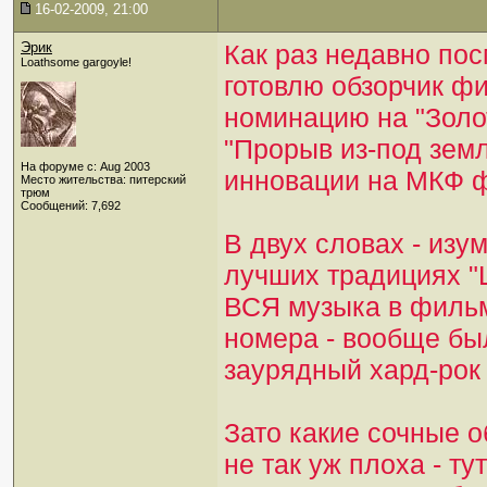
16-02-2009, 21:00
Эрик
Как раз недавно пос
Loathsome gargoyle!
готовлю обзорчик фи
номинацию на "Золо
"Прорыв из-под зем
На форуме с: Aug 2003
инновации на МКФ ф
Место жительства: питерский
трюм
Сообщений: 7,692
В двух словах - изу
лучших традициях "
ВСЯ музыка в фильм
номера - вообще бы
заурядный хард-рок 
Зато какие сочные о
не так уж плоха - ту