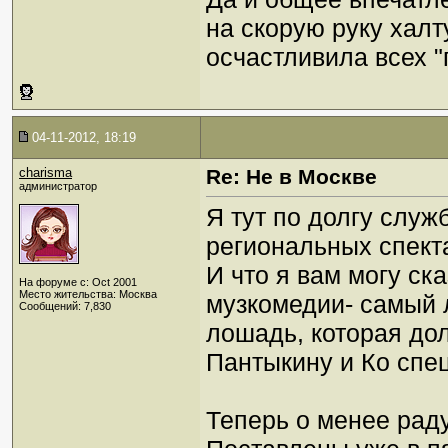
на скорую руку халт
осчастливила всех "
04-11-2012, 18:19
charisma
Re: Не в Москве
администратор
Я тут по долгу служ
региональных спект
И что я вам могу ск
На форуме с: Oct 2001
Место жительства: Москва
музкомедии- самый 
Сообщений: 7,830
лошадь, которая дол
Пантыкину и Ко спе
Теперь о менее рад