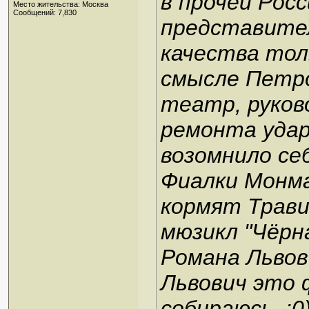
в прочей Рос
Место жительства: Москва
Сообщений: 7,830
представите
качества тол
смысле Петро
театр, руков
ремонта удар
возомнило се
Фиалки Монм
кормят Трави
мюзикл "Чёрн
Романа Львов
Львович это ф
собираюсь. :0