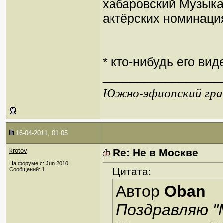
хабаровский Музыка
актёрских номинаци
* кто-нибудь его вид
_________________
Южно-эфиопский грач
16-04-2011, 01:05
krotov
Re: Не в Москве
На форуме с: Jun 2010
Цитата:
Сообщений: 1
Автор
Oban
Поздравляю 