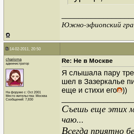
_________________
Южно-эфиопский грач
14-02-2011, 20:50
charisma
Re: Не в Москве
администратор
Я слышала пару трек
шел в Зазеркалье пи
еще и стихи его
))
На форуме с: Oct 2001
Место жительства: Москва
_________________
Сообщений: 7,830
С
ъешь еще этих м
чаю...
В
сегда приятно б