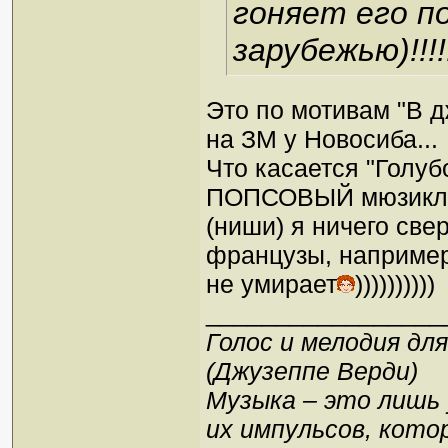
гоняет его п
зарубежью)!!!!!
Это по мотивам "В д
на ЗМ у Новосиба...
Что касается "Голуб
ПОПСОВЫЙ мюзикл (а
(ниши) я ничего све
французы, например,
не умирает
))))))))))
_________________
Голос и мелодия дл
(Джузеппе Верди)
Музыка – это лишь
их импульсов, кото