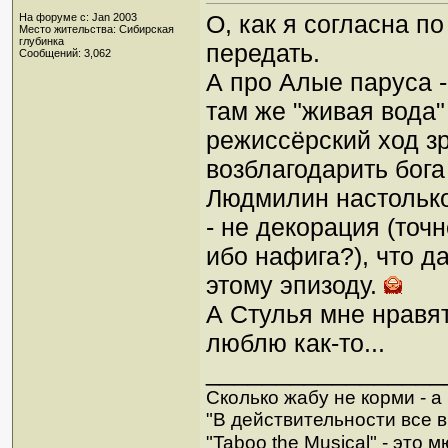
О, как я согласна п
На форуме с: Jan 2003
Место жительства: Сибирская
глубинка
передать.
Сообщений: 3,062
А про Алые паруса -
там же "живая вода"
режиссёрский ход зр
возблагодарить бога
Людмилин настолько 
- не декорация (точ
ибо нафига?), что д
этому эпизоду.
А Стулья мне нравя
люблю как-то...
_________________
Сколько жабу не корми - а в
"В действительности все в
"Taboo the Musical" - это