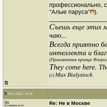
профессионально, с
"Алые паруса"
).
_________________
С
ъешь еще этих м
чаю...
В
сегда приятно б
интеллекта и благ
(Приключения принца Флориз
T
hey come here. Th
Max Bialystock
(c)
04-11-2012, 19:24
Dio
Re: Не в Москве
И справка есть!