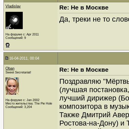
Vladislav
Re: Не в Москве
Да, треки не то слов
На форуме с: Apr 2011
Сообщений: 9
16-04-2011, 00:04
Oban
Re: Не в Москве
Sweet Secretariat!
Поздравляю "Мёртвы
(лучшая постановка
лучший дирижер (Бо
На форуме с: Jan 2002
Место жительства: The Pie Hole
композитора в музы
Сообщений: 3,204
Также Дмитрий Авер
Ростова-на-Дону) и 