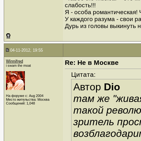
слабость!!!
Я - особа романтическая! Ч
У каждого разума - свои р
Дурь из головы выкинуть н
04-11-2012, 19:55
Winnifred
Re: Не в Москве
i swam the moat
Цитата:
Автор
Dio
там же "живая
На форуме с: Aug 2004
Место жительства: Москва
Сообщений: 1,048
такой револю
зритель прос
возблагодари