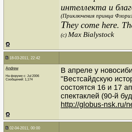
интеллекта и благ
(Приключения принца Флориз
T
hey come here. Th
Max Bialystock
(c)
18-03-2011, 22:42
Andrew
В апреле у новосиби
На форуме с: Jul 2006
"Вестсайдскую истор
Сообщений: 1,174
состоятся 16 и 17 ап
спектаклей (90-й буд
http://globus-nsk.ru/
02-04-2011, 00:00