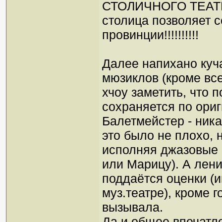
СТОЛИЧНОГО ТЕАТРА 
столица позволяет с
провинции!!!!!!!!!!
Далее напихано куч
мюзиклов (кроме всех
хчоу заметить, что 
сохраняется по ориг
Балетмейстер - ника
это было не плохо, 
исполняя джазовые 
или Марицу). А лени
поддаётся оценки (
муз.театре), кроме г
вызывала.
Да и общее впечатле