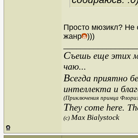
Просто мюзикл? Не 
жанр
)))
_________________
С
ъешь еще этих м
чаю...
В
сегда приятно б
интеллекта и благ
(Приключения принца Флориз
T
hey come here. Th
Max Bialystock
(c)