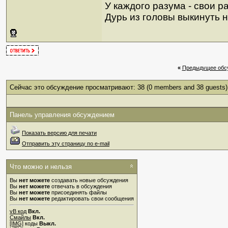
У каждого разума - свои р
Дурь из головы выкинуть н
«
Предыдущее обс
Сейчас это обсуждение просматривают: 38
(0 members and 38 guests)
Панель управления обсуждением
Показать версию для печати
Отправить эту страницу по e-mail
Что можно и нельзя
Вы
нет можете
создавать новые обсуждения
Вы
нет можете
отвечать в обсуждения
Вы
нет можете
присоединять файлы
Вы
нет можете
редактировать свои сообщения
vB код
Вкл.
Смайлы
Вкл.
[IMG]
коды
Выкл.