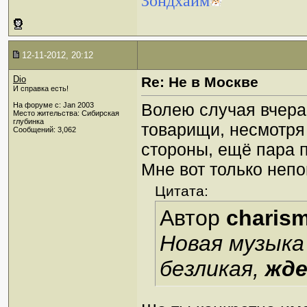
Зондхайм
12-11-2012, 20:12
Dio
Re: Не в Москве
И справка есть!
Волею случая вчера 
На форуме с: Jan 2003
Место жительства: Сибирская
глубинка
товарищи, несмотря 
Сообщений: 3,062
стороны, ещё пара п
Мне вот только непо
Цитата:
Автор
charis
Новая музыка
безликая,
жде