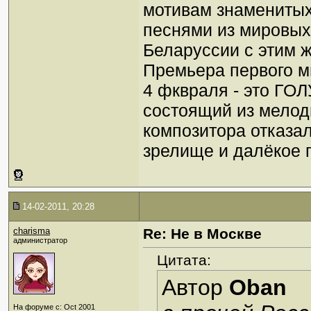
мотивам знаменитых
песнями из мировых к
Беларуссии с этим ж
Премьера первого м
4 фквраля - это ГО
состоящий из мелоди
композитора отказали
зрелище и далёкое по
14-02-2011, 20:28
charisma
Re: Не в Москве
администратор
Цитата:
Автор
Oban
На форуме с: Oct 2001