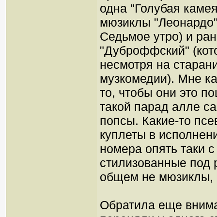
одна "Голубая каме
мюзиклы "Леонардо" 
Седьмое утро) и ран
"Дуброффский" (кот
несмотря на старан
музкомедии). Мне ка
то, чтобы они это п
такой парад алле с
попсы. Какие-то пс
куплеты в исполнен
номера опять таки 
стилизованные под р
общем не мюзиклы, 
Обратила еще внима