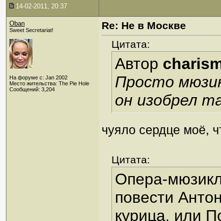
14-02-2011, 20:37
Oban
Re: Не в Москве
Sweet Secretariat!
Цитата:
Автор
charis
Просто мюзик
На форуме с: Jan 2002
Место жительства: The Pie Hole
Сообщений: 3,204
он изобрел т
чуяло сердце моё, чт
Цитата:
Опера-мюзикл
повести Анто
курица, или 