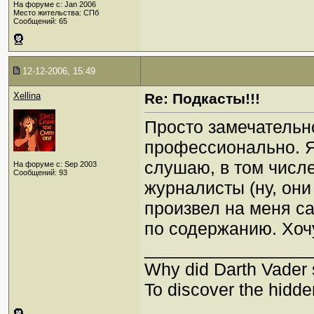
На форуме с: Jan 2006
Место жительства: СПб
Сообщений: 65
12-12-2006, 15:49
Xellina
Re: Подкасты!!!
Просто замечательн
профессионально. Я
слушаю, в том числ
На форуме с: Sep 2003
Сообщений: 93
журналисты (ну, они 
произвел на меня с
по содержанию. Хочу
_________________
Why did Darth Vader s
To discover the hidd