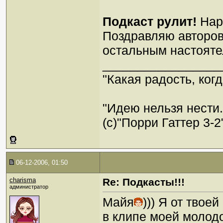
Подкаст рулит!
Наро
Поздравляю авторов
остальным настояте
_________________
"Какая радость, когд
"Идею нельзя нести
(c)"Порри Гаттер 3-2
06-12-2006, 01:50
charisma
Re: Подкасты!!!
администратор
Майя
))) Я от твое
в клипе моей молодо