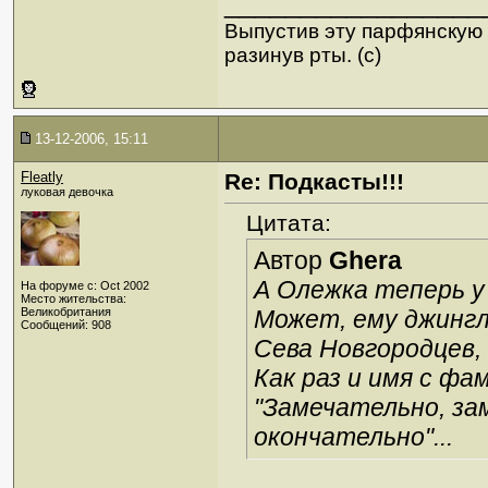
_________________
Выпустив эту парфянскую с
разинув рты. (с)
13-12-2006, 15:11
Fleatly
Re: Подкасты!!!
луковая девочка
Цитата:
Автор
Ghera
А Олежка теперь у
На форуме с: Oct 2002
Место жительства:
Великобритания
Может, ему джингл
Сообщений: 908
Сева Новгородцев, 
Как раз и имя с ф
"Замечательно, за
окончательно"...