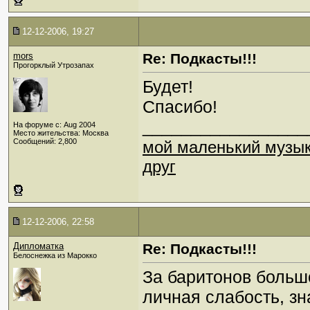
12-12-2006, 19:27
mors
Re: Подкасты!!!
Прогорклый Утрозапах
Будет!
Спасибо!
_________________
На форуме с: Aug 2004
Место жительства: Москва
Сообщений: 2,800
мой маленький музы
друг
12-12-2006, 22:58
Дипломатка
Re: Подкасты!!!
Белоснежка из Марокко
За баритонов больш
личная слабость, з