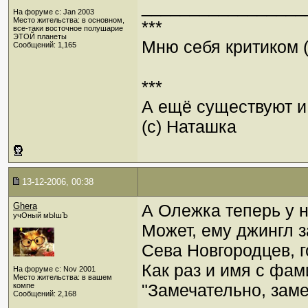
_________________
На форуме с: Jan 2003
Место жительства: в основном,
***
все-таки восточное полушарие
ЭТОЙ планеты
Мню себя критиком (
Сообщений: 1,165
***
А ещё существуют и 
(с) Наташка
13-12-2006, 00:38
Ghera
А Олежка теперь у 
учОный мЫшЪ
Может, ему джингл з
Сева Новгородцев, г
Как раз и имя с фа
На форуме с: Nov 2001
Место жительства: в вашем
"Замечательно, заме
компе
Сообщений: 2,168