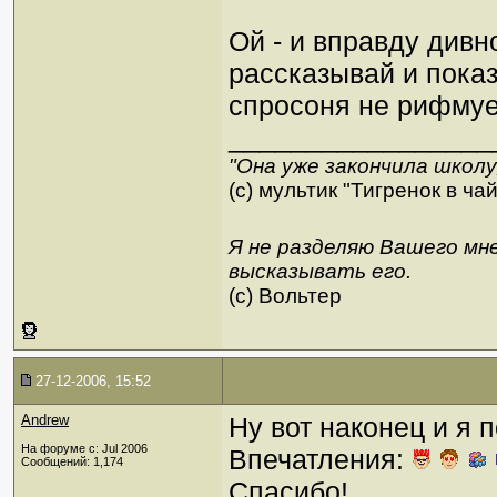
Ой - и вправду дивно
рассказывай и показ
спросоня не рифмует
_________________
"Она уже закончила школ
(с) мультик "Тигренок в ча
Я не разделяю Вашего мне
высказывать его.
(c) Вольтер
27-12-2006, 15:52
Andrew
Ну вот наконец и я 
На форуме с: Jul 2006
Впечатления:
Сообщений: 1,174
Спасибо!