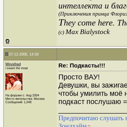
интеллекта и благ
(Приключения принца Флориз
T
hey come here. Th
Max Bialystock
(c)
07-12-2006, 14:59
Winnifred
Re: Подкасты!!!
i swam the moat
Просто ВАУ!
Девушки, вы зажигает
чтобы умилить моё н
На форуме с: Aug 2004
Место жительства: Москва
подкаст послушаю =)
Сообщений: 1,048
_________________
Предпочитаю слушать п
Зондхайм