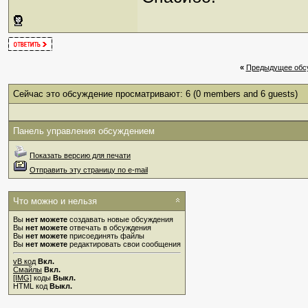
«
Предыдущее обс
Сейчас это обсуждение просматривают: 6
(0 members and 6 guests)
Панель управления обсуждением
Показать версию для печати
Отправить эту страницу по e-mail
Что можно и нельзя
Вы
нет можете
создавать новые обсуждения
Вы
нет можете
отвечать в обсуждения
Вы
нет можете
присоединять файлы
Вы
нет можете
редактировать свои сообщения
vB код
Вкл.
Смайлы
Вкл.
[IMG]
коды
Выкл.
HTML код
Выкл.