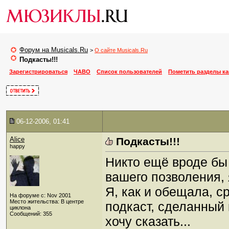
Форум на Musicals.Ru
>
О сайте Musicals.Ru
Подкасты!!!
Зарегистрироваться
ЧАВО
Список пользователей
Пометить разделы к
06-12-2006, 01:41
Alice
Подкасты!!!
happy
Никто ещё вроде бы н
вашего позволения, 
Я, как и обещала, с
На форуме с: Nov 2001
Место жительства: В центре
подкаст, сделанный
циклона
Сообщений: 355
хочу сказать...