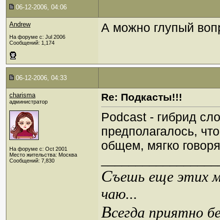
06-12-2006, 04:06
Andrew
А можно глупый воп
На форуме с: Jul 2006
Сообщений: 1,174
06-12-2006, 04:33
charisma
Re: Подкасты!!!
администратор
Podcast - гибрид сло
предполагалось, что
общем, мягко говоря
На форуме с: Oct 2001
Место жительства: Москва
_________________
Сообщений: 7,830
С
ъешь еще этих м
чаю...
В
сегда приятно б