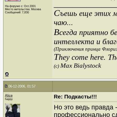
_________________
На форуме с: Oct 2001
Место жительства: Москва
С
ъешь еще этих м
Сообщений: 7,830
чаю...
В
сегда приятно б
интеллекта и благ
(Приключения принца Флориз
T
hey come here. Th
Max Bialystock
(c)
06-12-2006, 01:57
Alice
Re: Подкасты!!!
happy
Но это ведь правда -
профессионально с