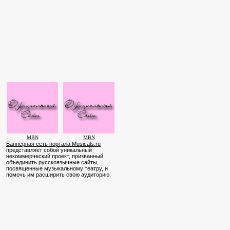
MBN
MBN
Баннерная сеть портала Musicals.ru
представляет собой уникальный
некоммерческий проект, призванный
объединить русскоязычные сайты,
посвященные музыкальному театру, и
помочь им расширить свою аудиторию.