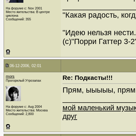
_________________
На форуме с: Nov 2001
Место жительства: В центре
"Какая радость, когд
циклона
Сообщений: 355
"Идею нельзя нести
(c)"Порри Гаттер 3-2
06-12-2006, 02:01
mors
Re: Подкасты!!!
Прогорклый Утрозапах
Прям, ыыыыы, прям.
_________________
мой маленький музы
На форуме с: Aug 2004
Место жительства: Москва
Сообщений: 2,800
друг