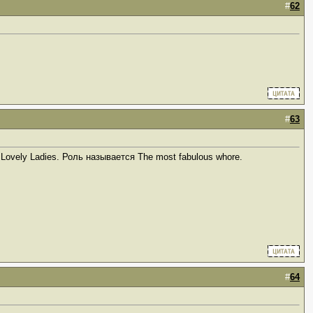
#
62
#
63
vely Ladies. Роль называется The most fabulous whore.
#
64