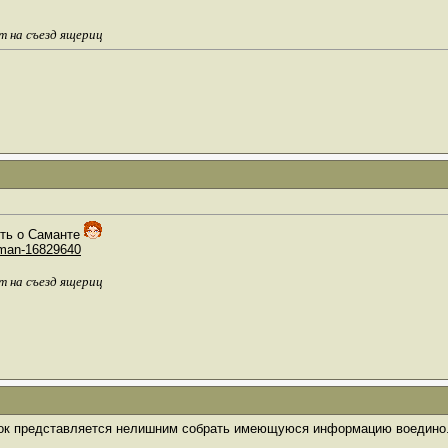
т на съезд ящериц
сть о Саманте
f-man-16829640
т на съезд ящериц
ок представляется нелишним собрать имеющуюся информацию воедино