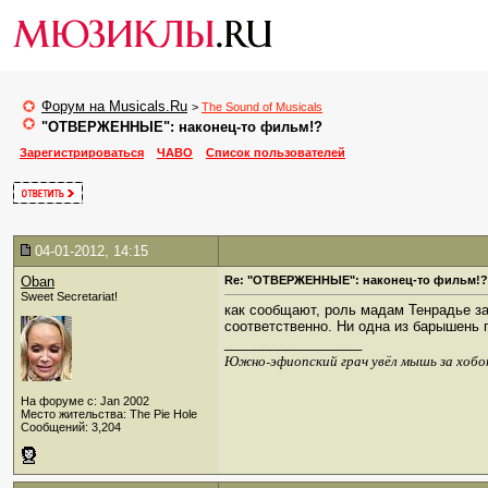
Форум на Musicals.Ru
>
The Sound of Musicals
"ОТВЕРЖЕННЫЕ": наконец-то фильм!?
Зарегистрироваться
ЧАВО
Список пользователей
04-01-2012, 14:15
Oban
Re: "ОТВЕРЖЕННЫЕ": наконец-то фильм!?
Sweet Secretariat!
как сообщают, роль мадам Тенрадье з
соответственно. Ни одна из барышень 
__________________
Южно-эфиопский грач увёл мышь за хобо
На форуме с: Jan 2002
Место жительства: The Pie Hole
Сообщений: 3,204