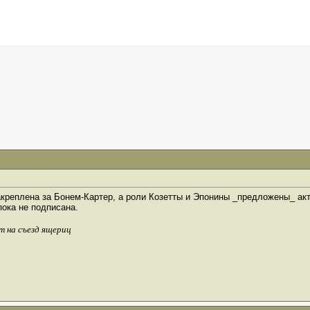
акреплена за Бонем-Картер, а роли Козетты и Эпонины _предложены_ а
пока не подписана.
т на съезд ящериц