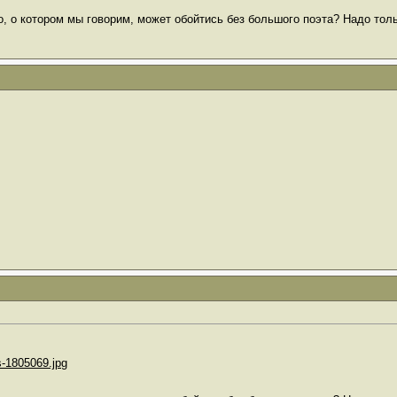
о, о котором мы говорим, может обойтись без большого поэта? Надо тол
-1805069.jpg