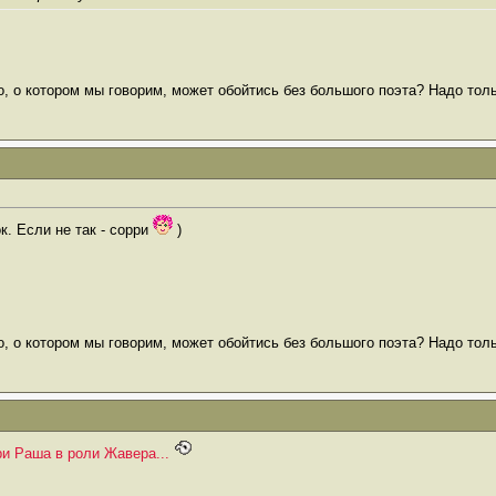
о, о котором мы говорим, может обойтись без большого поэта? Надо тол
к. Если не так - сорри
)
о, о котором мы говорим, может обойтись без большого поэта? Надо тол
и Раша в роли Жавера...