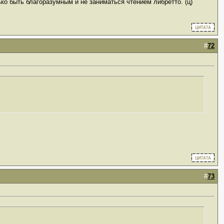
ько быть благоразумным и не заниматься чтением либретто. (ц)
#
72
#
73