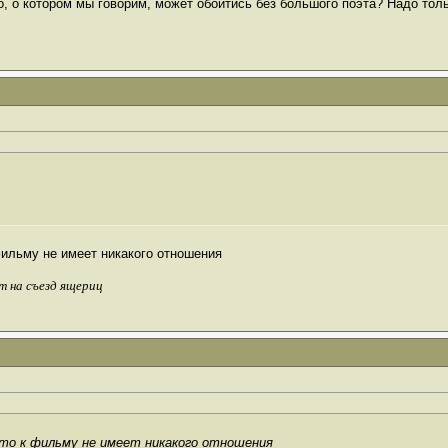
о, о котором мы говорим, может обойтись без большого поэта? Надо тол
фильму не имеет никакого отношения
т на съезд ящериц
ото к фильму не имеет никакого отношения