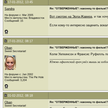
17-01-2012, 13:45
Sandra
Re: "ОТВЕРЖЕННЫЕ": наконец-то фильм!?
На форуме с: Mar 2005
Вот смотрю на Эрла-Жавера
, и так хо
Место жительства: Владивосток
Сообщений: 15
Если кому-то интересно заценить вока
27-01-2012, 08:17
Oban
Re: "ОТВЕРЖЕННЫЕ": наконец-то фильм!?
Sweet Secretariat!
Колм Уилкинсон и Франсис Руфелль пол
__________________
Южно-эфиопский грач увёл мышь за хобо
На форуме с: Jan 2002
Место жительства: The Pie Hole
Сообщений: 3,204
01-02-2012, 08:18
Oban
Re: "ОТВЕРЖЕННЫЕ": наконец-то фильм!?
Sweet Secretariat!