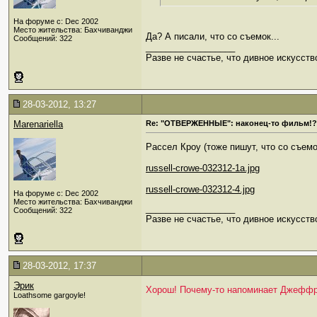
На форуме с: Dec 2002
Место жительства: Бахчиванджи
Да? А писали, что со съемок...
Сообщений: 322
__________________
Разве не счастье, что дивное искусств
28-03-2012, 13:27
Marenariella
Re: "ОТВЕРЖЕННЫЕ": наконец-то фильм!?
Рассел Кроу (тоже пишут, что со съемо
russell-crowe-032312-1a.jpg
russell-crowe-032312-4.jpg
На форуме с: Dec 2002
Место жительства: Бахчиванджи
__________________
Сообщений: 322
Разве не счастье, что дивное искусств
28-03-2012, 17:37
Эрик
Хорош! Почему-то напоминает Джеффр
Loathsome gargoyle!