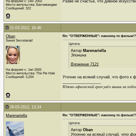
Разве не счастье, что дивное искусств
На форуме с: Dec 2002
Место жительства: Бахчиванджи
Сообщений: 322
21-03-2012, 16:46
Oban
Re: "ОТВЕРЖЕННЫЕ": наконец-то фильм!?
Sweet Secretariat!
Цитата:
Автор
Marenariella
Эпонина
Вложение 7121
На форуме с: Jan 2002
Место жительства: The Pie Hole
Уточню на всякий случай, что фото к 
Сообщений: 3,204
__________________
Южно-эфиопский грач увёл мышь за хобо
28-03-2012, 13:24
Marenariella
Re: "ОТВЕРЖЕННЫЕ": наконец-то фильм!?
Цитата:
Автор
Oban
Уточню на всякий случай, что ф