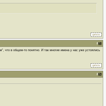
#
68
м", что в общем-то понятно. И так многие имена у нас уже устоялись
#
69