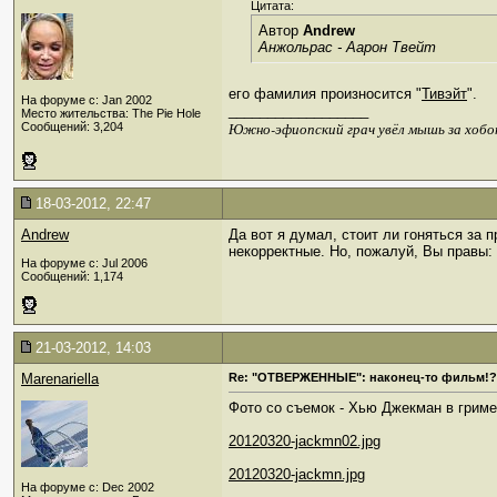
Цитата:
Автор
Andrew
Анжольрас - Аарон Твейт
его фамилия произносится "
Тивэйт
".
На форуме с: Jan 2002
__________________
Место жительства: The Pie Hole
Южно-эфиопский грач увёл мышь за хобо
Сообщений: 3,204
18-03-2012, 22:47
Andrew
Да вот я думал, стоит ли гоняться за 
некорректные. Но, пожалуй, Вы правы: 
На форуме с: Jul 2006
Сообщений: 1,174
21-03-2012, 14:03
Marenariella
Re: "ОТВЕРЖЕННЫЕ": наконец-то фильм!?
Фото со съемок - Хью Джекман в гриме
20120320-jackmn02.jpg
20120320-jackmn.jpg
На форуме с: Dec 2002