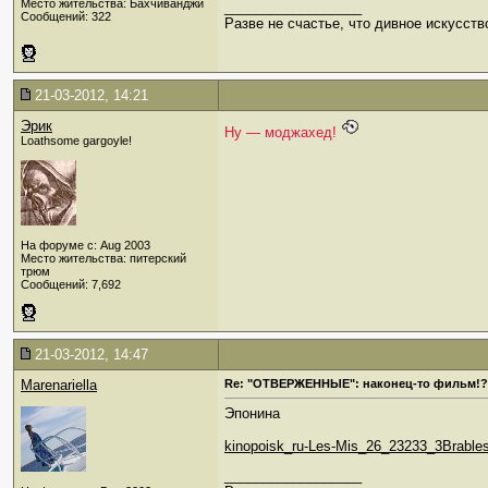
Место жительства: Бахчиванджи
__________________
Сообщений: 322
Разве не счастье, что дивное искусств
21-03-2012, 14:21
Эрик
Ну — моджахед!
Loathsome gargoyle!
На форуме с: Aug 2003
Место жительства: питерский
трюм
Сообщений: 7,692
21-03-2012, 14:47
Marenariella
Re: "ОТВЕРЖЕННЫЕ": наконец-то фильм!?
Эпонина
kinopoisk_ru-Les-Mis_26_23233_3Brables
__________________