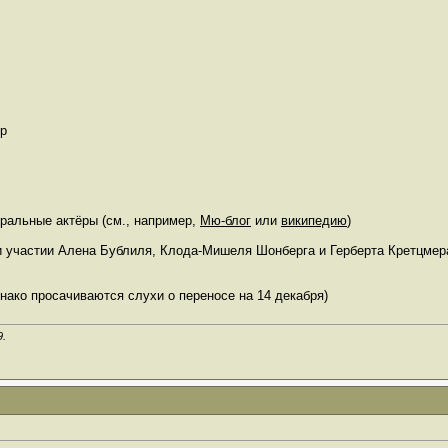
ер
тральные актёры (см., например,
Мю-блог
или
википедию
)
ри участии Алена Бублиля, Клода-Мишеля Шонберга и Герберта Кретцмер
днако просачиваются слухи о переносе на 14 декабря)
9
.