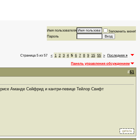
Имя пользователя
Запомнить меня!
Пароль
Страница 5 из 57
<
1
2
3
4
5
6
7
8
9
15
55
>
Последняя
»
Панель управления обсуждением
#
61
ктрисе Аманде Сейфрид и кантри-певице Тейлор Свифт