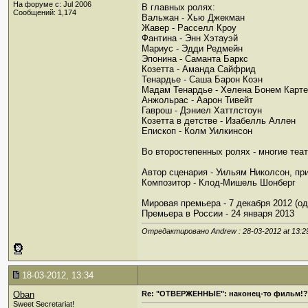
На форуме с: Jul 2006
В главных ролях:
Сообщений: 1,174
Вальжан - Хью Джекман
Жавер - Расселл Кроу
Фантина - Энн Хэтауэй
Мариус - Эдди Редмейн
Эпонина - Саманта Баркс
Козетта - Аманда Сайфрид
Тенардье - Саша Барон Коэн
Мадам Тенардье - Хелена Бонем Карт
Анжольрас - Аарон Тивейт
Гаврош - Дэниел Хаттлстоун
Козетта в детстве - Изабелль Аллен
Епископ - Колм Уилкинсон
Во второстепенных ролях - многие теа
Автор сценария - Уильям Николсон, п
Композитор - Клод-Мишель Шонберг
Мировая премьера - 7 декабря 2012 (о
Премьера в России - 24 января 2013
Отредактировано Andrew : 28-03-2012 at
13:2
18-03-2012, 13:34
Oban
Re: "ОТВЕРЖЕННЫЕ": наконец-то фильм!?
Sweet Secretariat!