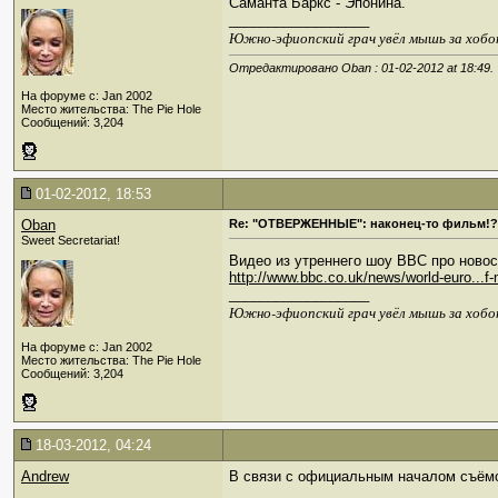
Саманта Баркс - Эпонина.
__________________
Южно-эфиопский грач увёл мышь за хобо
Отредактировано Oban : 01-02-2012 at
18:49
.
На форуме с: Jan 2002
Место жительства: The Pie Hole
Сообщений: 3,204
01-02-2012, 18:53
Oban
Re: "ОТВЕРЖЕННЫЕ": наконец-то фильм!?
Sweet Secretariat!
Видео из утреннего шоу BBC про ново
http://www.bbc.co.uk/news/world-euro...
__________________
Южно-эфиопский грач увёл мышь за хобо
На форуме с: Jan 2002
Место жительства: The Pie Hole
Сообщений: 3,204
18-03-2012, 04:24
Andrew
В связи с официальным началом съём