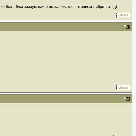
ько быть благоразумным и не заниматься чтением либретто. (ц)
#
70
#
71