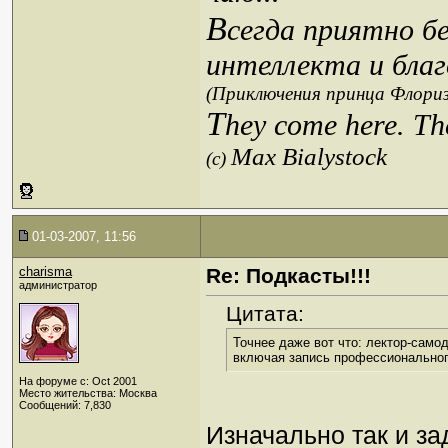
В
сегда приятно б
интеллекта и благ
(Приключения принца Флориз
T
hey come here. Th
Max Bialystock
(c)
01-03-2007, 11:56
charisma
Re: Подкасты!!!
администратор
Цитата:
Точнее даже вот что: лектор-само
включая запись профессионального
На форуме с: Oct 2001
Место жительства: Москва
Сообщений: 7,830
Изначально так и за