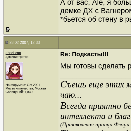
А от вас, Ale, я бо
демке ДХ с Вагнеро
*бьется об стену в 
28-02-2007, 12:33
charisma
Re: Подкасты!!!
администратор
Мы готовы сделать 
_________________
С
ъешь еще этих м
На форуме с: Oct 2001
Место жительства: Москва
чаю...
Сообщений: 7,830
В
сегда приятно б
интеллекта и благ
(Приключения принца Флориз