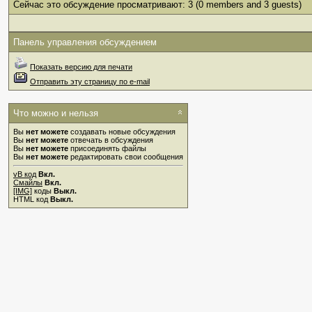
Сейчас это обсуждение просматривают: 3
(0 members and 3 guests)
Панель управления обсуждением
Показать версию для печати
Отправить эту страницу по e-mail
Что можно и нельзя
Вы
нет можете
создавать новые обсуждения
Вы
нет можете
отвечать в обсуждения
Вы
нет можете
присоединять файлы
Вы
нет можете
редактировать свои сообщения
vB код
Вкл.
Смайлы
Вкл.
[IMG]
коды
Выкл.
HTML код
Выкл.