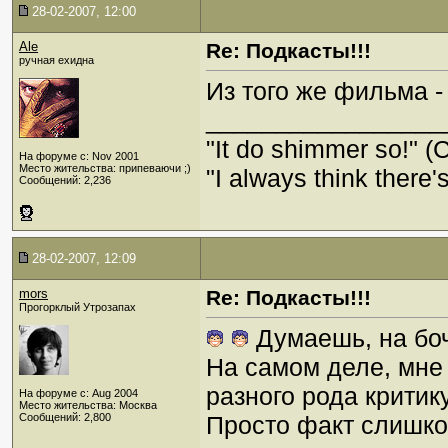
28-02-2007, 12:00
Ale
Re: Подкасты!!!
ручная ехидна
Из того же фильма -
_________________
"It do shimmer so!" (
На форуме с: Nov 2001
Место жительства: припеваючи ;)
"I always think there's
Сообщений: 2,236
28-02-2007, 12:09
mors
Re: Подкасты!!!
Прогорклый Утрозапах
Думаешь, на боч
На самом деле, мне
разного рода критик
На форуме с: Aug 2004
Место жительства: Москва
Сообщений: 2,800
Просто факт слишко