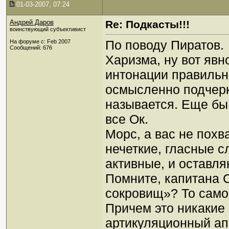
01-03-2007, 07:24
Андрей Даров
Re: Подкасты!!!
воинствующий субъективист
По поводу Пиратов.
На форуме с: Feb 2007
Сообщений: 676
Харизма, ну вот явн
интонации правильн
осмысленно подчерк
называется. Еще бы 
все Ок.
Морс, а вас не пох
нечеткие, гласные 
активные, и оставл
Помните, капитана 
сокровищ»? То само
Причем это никакие
артикуляционный ап