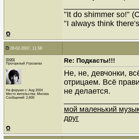
_________________
"It do shimmer so!" (
"I always think there's
28-02-2007, 11:58
mors
Re: Подкасты!!!
Прогорклый Утрозапах
Не, не, девчонки, в
отрицаем. Всё прави
не делается.
На форуме с: Aug 2004
Место жительства: Москва
Сообщений: 2,800
_________________
мой маленький музы
друг