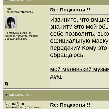
01-03-2007, 15:27
mors
Re: Подкасты!!!
Прогорклый Утрозапах
Извините, что вмшив
значит? Это мой об
себе позволить, вых
На форуме с: Aug 2004
Место жительства: Москва
Сообщений: 2,800
официальную маску и
передачи? Кому это
обращаюсь.
_________________
мой маленький музы
друг
01-03-2007, 15:36
Андрей Даров
Re: Подкасты!!!
воинствующий субъективист