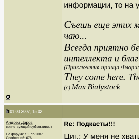
информации, то на 
_________________
С
ъешь еще этих м
чаю...
В
сегда приятно б
интеллекта и благ
(Приключения принца Флориз
T
hey come here. Th
Max Bialystock
(c)
01-03-2007, 15:02
Андрей Даров
Re: Подкасты!!!
воинствующий субъективист
Цит.: У меня не хва
На форуме с: Feb 2007
Сообщений: 676