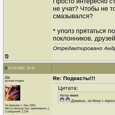
Просто интересно ст
не учат? Чтобы не т
смазывался?
* уполз прятаться п
поклонников, друзей
Отредактировано Андре
01-03-2007, 10:47
Ale
Re: Подкасты!!!
ручная ехидна
Цитата:
Автор
mors
Думаешь, на бочку с порох
На форуме с: Nov 2001
Место жительства: припеваючи ;)
Сообщений: 2,236