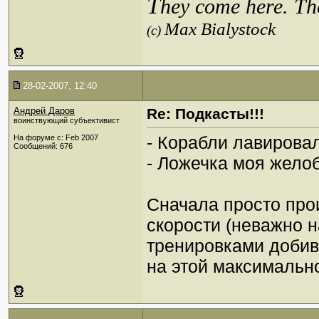
T
hey come here. Th
Max Bialystock
(c)
28-02-2007, 12:40
Андрей Даров
Re: Подкасты!!!
воинствующий субъективист
- Корабли лавировал
На форуме с: Feb 2007
Сообщений: 676
- Ложечка моя жело
Сначала просто про
скорости (неважно н
тренировками добив
на этой максимальн