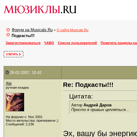
Форум на Musicals.Ru
>
О сайте Musicals.Ru
Подкасты!!!
Зарегистрироваться
ЧАВО
Список пользователей
Пометить разделы к
28-02-2007, 10:42
Ale
Re: Подкасты!!!
ручная ехидна
Цитата:
Автор
Андрей Даров
Просто я привык цепляться...
На форуме с: Nov 2001
Место жительства: припеваючи ;)
Сообщений: 2,236
Эх, вашу бы энергию