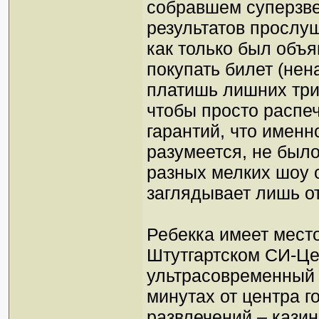
собравшем суперзве
результатов прослу
как только был объя
покупать билет (не
платишь лишних трид
чтобы просто распеча
гарантий, что именн
разумеется, не было
разных мелких шоу 
заглядывает лишь от
Ребекка имеет мест
Штутгартском СИ-Це
ультрасовременный 
минутах от центра г
развлечений – казин