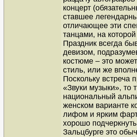
концерт (обязатель
ставшее легендарны
отличающее эти спек
танцами, на которо
Праздник всегда бы
девизом, подразуме
костюме – это може
стиль, или же вполне
Поскольку встреча 
«Звуки музыки», то 
национальный альпи
женском варианте к
лифом и ярким фарт
хорошо подчеркнуты
Зальцбурге это обы