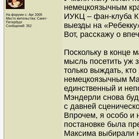
немецкоязычным края
ИУКЦ – фан-клуба К
На форуме с: Apr 2005
Место жительства: Санкт-
Петербург
выезды на «Ребекку»
Сообщений: 352
Вот, расскажу о вп
Поскольку в конце м
мысль посетить уж з
только выждать, кто
немецкоязычным Мак
единственный и неп
Мэндерли снова буд
с давней сценическ
Впрочем, я особо и 
постановке была пре
Максима выбирали н