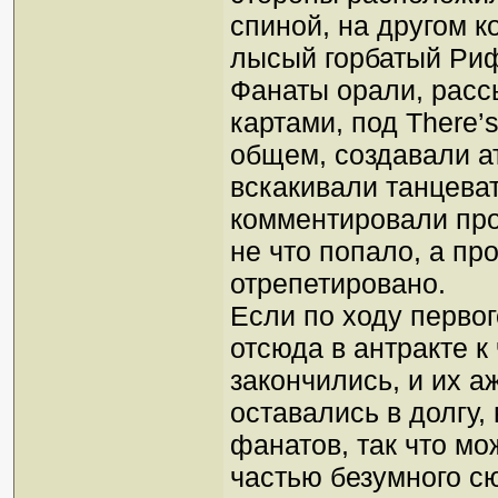
спиной, на другом к
лысый горбатый Риф
Фанаты орали, расс
картами, под There’s
общем, создавали а
вскакивали танцеват
комментировали про
не что попало, а пр
отрепетировано.
Если по ходу первог
отсюда в антракте к
закончились, и их а
оставались в долгу,
фанатов, так что м
частью безумного сю