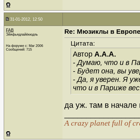
31-01-2012, 12:50
FAB
Re: Мюзиклы в Европ
Эйяфьядлайёкюдль
Цитата:
На форуме с: Mar 2006
Сообщений: 715
Автор
A.A.A.
- Думаю, что и в П
- Будет она, вы ув
- Да, я уверен. Я 
что и в Париже ве
да уж. там в начале
_________________
А crazy planet full of c