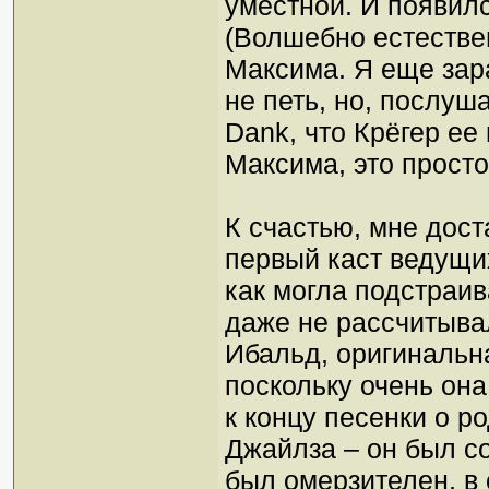
уместной. И появилс
(Волшебно естестве
Максима. Я еще зар
не петь, но, послуша
Dank, что Крёгер ее
Максима, это прост
К счастью, мне дост
первый каст ведущи
как могла подстраив
даже не рассчитыва
Ибальд, оригинальна
поскольку очень она
к концу песенки о р
Джайлза – он был с
был омерзителен, в