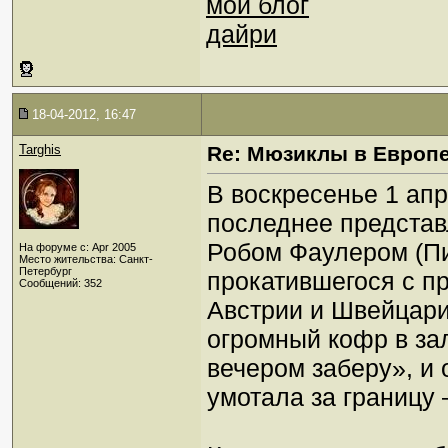
мой блог
дайри
18-04-2012, 16:47
Targhis
Re: Мюзиклы в Европ
В воскресенье 1 ап
последнее представ
Робом Фаулером (Пи
На форуме с: Apr 2005
Место жительства: Санкт-
Петербург
прокатившегося с п
Сообщений: 352
Австрии и Швейцари
огромный кофр в за
вечером заберу», и 
умотала за границу 