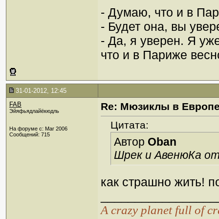
- Думаю, что и в Па
- Будет она, вы уве
- Да, я уверен. Я у
что и в Париже вес
31-01-2012, 12:45
FAB
Re: Мюзиклы в Европ
Эйяфьядлайёкюдль
Цитата:
На форуме с: Mar 2006
Сообщений: 715
Автор
Oban
Шрек и АвенюКа о
как страшно жить! п
_________________
А crazy planet full of c