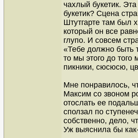
чахлый букетик. Эт
букетик? Сцена стра
Штутгарте там был х
который он все равн
глупо. И совсем стр
«Тебе должно быть т
то мы этого до того 
пикники, сюсюсю, цв
Мне понравилось, ч
Максим со звоном ро
отослать ее подальш
сползал по ступенечк
собственно, дело, ч
Уж выяснила бы как