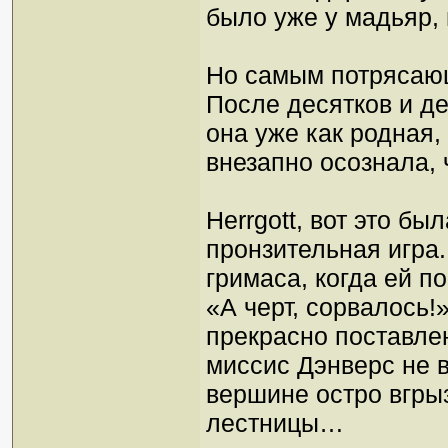
было уже у мадьяр,
Но самым потрясающ
После десятков и де
она уже как родная, 
внезапно осознала, 
Herrgott, вот это б
пронзительная игра.
гримаса, когда ей 
«А черт, сорвалось!
прекрасно поставлен
миссис Дэнверс не вы
вершине остро вгры
лестницы…