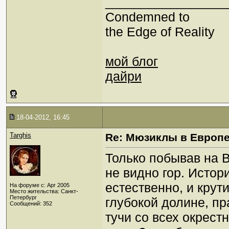
_________________
Condemned to
the Edge of Reality
мой блог
дайри
18-04-2012, 16:45
Targhis
Re: Мюзиклы в Европ
Только побывав на В
не видно гор. Истор
естественно, и крут
На форуме с: Apr 2005
Место жительства: Санкт-
Петербург
глубокой долине, пр
Сообщений: 352
тучи со всех окрест