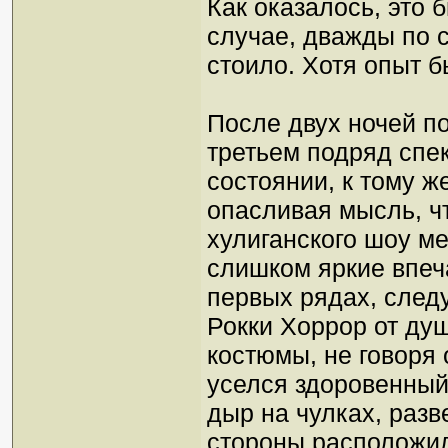
Как оказалось, это 
случае, дважды по с
стоило. Хотя опыт 
После двух ночей по
третьем подряд спе
состоянии, к тому ж
опасливая мысль, ч
хулиганского шоу м
слишком яркие впеча
первых рядах, след
Рокки Хоррор от душ
костюмы, не говоря 
уселся здоровенный
дыр на чулках, разв
стороны расположил