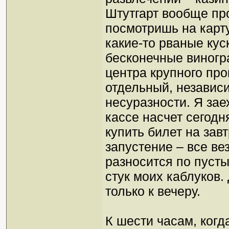
Штутгарт вообще пр
посмотришь на карту
какие-то рваные кус
бесконечные виногр
центра крупного пр
отдельный, независ
несуразности. Я зае
кассе насчет сегодн
купить билет на зав
запустение – все ве
разносится по пуст
стук моих каблуков
только к вечеру.
К шести часам, когд