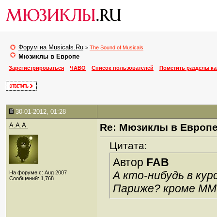
Форум на Musicals.Ru
>
The Sound of Musicals
Мюзиклы в Европе
Зарегистрироваться
ЧАВО
Список пользователей
Пометить разделы к
30-01-2012, 01:28
A.A.A.
Re: Мюзиклы в Европ
Цитата:
Автор
FAB
А кто-нибудь в кур
На форуме с: Aug 2007
Сообщений: 1,768
Париже? кроме ММ