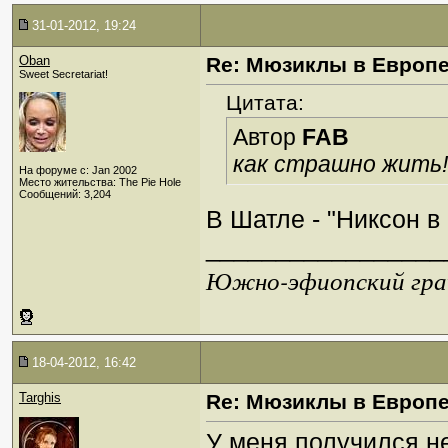
31-01-2012, 19:24
Oban
Re: Мюзиклы в Европ
Sweet Secretariat!
Цитата:
Автор
FAB
как страшно жить!
На форуме с: Jan 2002
Место жительства: The Pie Hole
Сообщений: 3,204
В Шатле - "Никсон в
_________________
Южно-эфиопский грач
18-04-2012, 16:42
Targhis
Re: Мюзиклы в Европ
У меня получился н