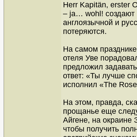
Herr Kapitän, erster 
– ja… wohl! создаю
англоязычной и рус
потеряются.
На самом празднике 
отеля Уве порадов
предложил задавать
ответ: «Ты лучше сп
исполнил «The Rose»
На этом, правда, ск
прощанье еще следу
Айгене, на окраине 
чтобы получить пол