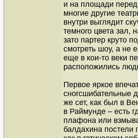
и на площади перед 
многие другие теат
внутри выглядит ску
темного цвета зал, 
зато партер круто п
смотреть шоу, а не 
еще в кои-то веки п
расположились люди
Первое яркое впечат
сногсшибательные де
же сет, как был в В
в Раймунде – есть г
плафона или взмыв
балдахина постели 