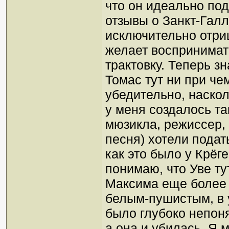
что он идеально под
отзывы о Занкт-Гал
исключительно отри
желает воспринимат
трактовку. Теперь зн
Томас тут ни при че
убедительно, наскол
у меня создалось та
мюзикла, режиссер, 
песня) хотели подать
как это было у Крёг
понимаю, что Уве ту
Максима еще более
белым-пушистым, в 
было глубоко непоня
а она и убилась. Я м