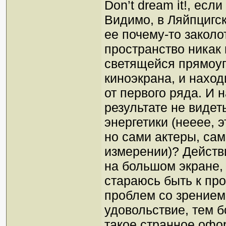
Don’t dream it!, есл
Видимо, в Ляйпцигс
ее почему-то закол
пространство никак
светящейся прямоуг
киноэкрана, и наход
от первого ряда. И 
результате не видет
энергетики (нееее, э
но сами актеры, сам
измерении)? Действ
на большом экране, 
стараюсь быть к пр
проблем со зрением 
удовольствие, тем 
такое странное офо