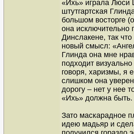
«Ихь» играла Люси 
штутгартская Глинда
большом восторге (
она исключительно 
Динслакене, так что
новый смысл: «Ангел
Глинда она мне нра
подходит визуально 
говоря, харизмы, я 
слишком она уверен
дорогу – нет у нее т
«Ихь» должна быть. 
Зато маскарадное п
идею мадьяр и сдела
получился гораздо 