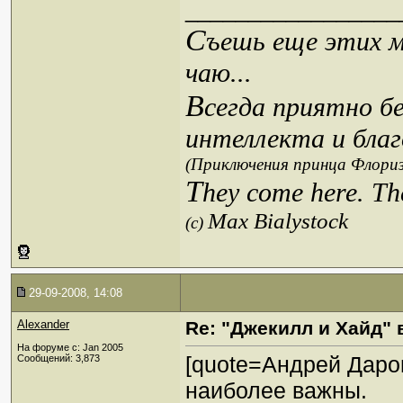
_________________
С
ъешь еще этих м
чаю...
В
сегда приятно б
интеллекта и благ
(Приключения принца Флориз
T
hey come here. Th
Max Bialystock
(c)
29-09-2008, 14:08
Alexander
Re: "Джекилл и Хайд" 
На форуме с: Jan 2005
[quote=Андрей Даров
Сообщений: 3,873
наиболее важны.