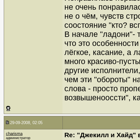
не очень понравилас
не о чём, чувств ст
соостояние "кто? вс
В начале "ладони"- 
что это особенности 
лёгкое, касание, а л
много красиво-пуст
другие исполнители,
чем эти "обороты" н
слова - просто про
возвышенооссти", ка
29-09-2008, 02:05
charisma
Re: "Джекилл и Хайд" 
администратор