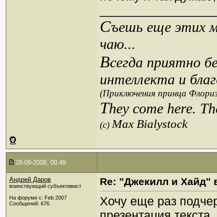
_________________
С
ъешь еще этих м
чаю...
В
сегда приятно б
интеллекта и благ
(Приключения принца Флориз
T
hey come here. Th
Max Bialystock
(c)
28-09-2008, 00:49
Андрей Даров
Re: "Джекилл и Хайд" 
воинствующий субъективист
Хочу еще раз подчер
На форуме с: Feb 2007
Сообщений: 676
презентация текста,