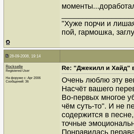
моменты...доработа
_________________
"Хуже порчи и лиша
пой, гармошка, загл
28-09-2008, 19:14
Rockselle
Re: "Джекилл и Хайд" 
Registered User
Очень люблю эту ве
На форуме с: Apr 2006
Сообщений: 36
Насчёт вашего перев
Во-первых многое уб
чём суть-то". И не п
содержится в песне
точные эмоциональ
Понравилась перавая