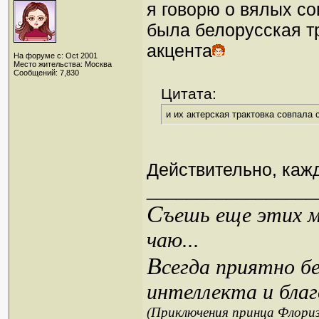
я говорю о вялых со
была белорусская тр
акцента
На форуме с: Oct 2001
Место жительства: Москва
Сообщений: 7,830
Цитата:
и их актерская трактовка совпала
Действительно, каж
_________________
С
ъешь еще этих м
чаю...
В
сегда приятно б
интеллекта и благ
(Приключения принца Флориз