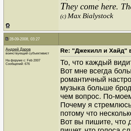
T
hey come here. Th
Max Bialystock
(c)
28-09-2008, 03:27
Андрей Даров
Re: "Джекилл и Хайд" 
воинствующий субъективист
То, что каждый види
На форуме с: Feb 2007
Сообщений: 676
Вот мне всегда бол
романтичный настрой
музыка больше бродв
чем вопрос. По-моем
Почему я стремлюсь
потому что несколь
Вот вы пишите, что 
пишет, что голоса с