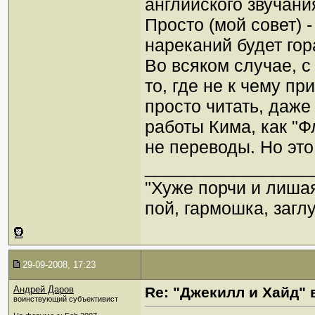
английского звучани
Просто (мой совет) 
нареканий будет го
Во всяком случае, с
то, где не к чему пр
просто читать, даже
работы Кима, как "Ф
не переводы. Но это
_________________
"Хуже порчи и лиша
пой, гармошка, загл
29-09-2008, 17:23
Андрей Даров
Re: "Джекилл и Хайд" 
воинствующий субъективист