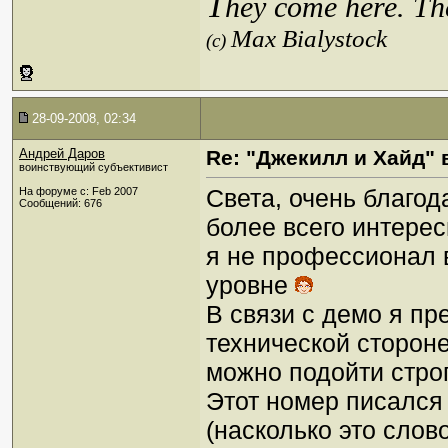
T
hey come here. Th
Max Bialystock
(c)
28-09-2008, 02:34
Андрей Даров
Re: "Джекилл и Хайд" 
воинствующий субъективист
Света, очень благо
На форуме с: Feb 2007
Сообщений: 676
более всего интере
я не профессионал в
уровне
В связи с демо я пр
технической сторон
можно подойти строг
Этот номер писался
(насколько это сло