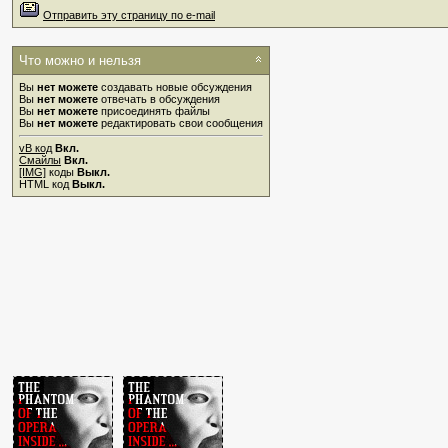
Отправить эту страницу по e-mail
Что можно и нельзя
Вы
нет можете
создавать новые обсуждения
Вы
нет можете
отвечать в обсуждения
Вы
нет можете
присоединять файлы
Вы
нет можете
редактировать свои сообщения
vB код
Вкл.
Смайлы
Вкл.
[IMG]
коды
Выкл.
HTML код
Выкл.