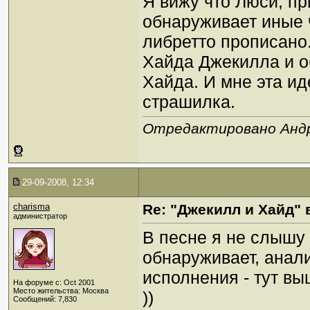
Я вижу что Люси, п
обнаруживает иные ч
либретто прописано
Хайда Джекилла и о
Хайда. И мне эта ид
страшилка.
Отредактировано Андре
29-09-2008, 12:34
charisma
Re: "Джекилл и Хайд" 
администратор
В песне я не слышу 
обнаруживает, анал
исполнения - тут в
На форуме с: Oct 2001
Место жительства: Москва
))
Сообщений: 7,830