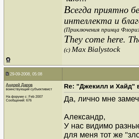
В
сегда приятно б
интеллекта и благ
(Приключения принца Флориз
T
hey come here. Th
Max Bialystock
(c)
29-09-2008, 05:08
Андрей Даров
Re: "Джекилл и Хайд" 
воинствующий субъективист
Да, лично мне замеч
На форуме с: Feb 2007
Сообщений: 676
Александр,
У нас видимо разны
для меня тот же "з