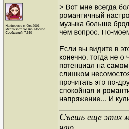
> Вот мне всегда б
романтичный настрой
музыка больше бродв
На форуме с: Oct 2001
Место жительства: Москва
чем вопрос. По-моем
Сообщений: 7,830
Если вы видите в эт
конечно, тогда не о 
потенциал на самом
слишком несомостоя
прочитать это по-др
спокойная и романти
напряжение... И ку
_________________
С
ъешь еще этих м
чаю...