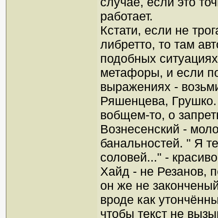
случае, если это то
работает.
Кстати, если не тро
либретто, то там ав
подобных ситуациях,
метафоры, и если пою
выражениях - возьми
Ряшенцева, Грушко. 
вобщем-то, о запрет
Вознесенский - моло
банальностей. " Я т
соловей..." - красив
Хайд - не Резанов, 
он же не законченый
вроде как утончённы
чтобы текст не выз