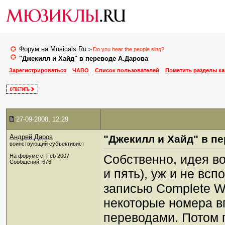
Форум на Musicals.Ru
>
Do you hear the people sing?
"Джекилл и Хайд" в переводе А.Дарова
Зарегистрироваться
ЧАВО
Список пользователей
Пометить разделы к
27-09-2008, 12:29
Андрей Даров
"Джекилл и Хайд" в п
воинствующий субъективист
Собственно, идея во
На форуме с: Feb 2007
Сообщений: 676
и пять), уж и не всп
записью Complete Wo
некоторые номера 
переводами. Потом 