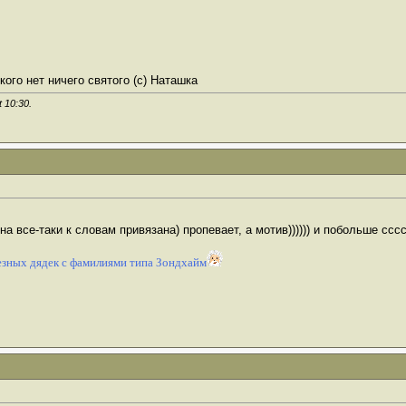
ого нет ничего святого (с) Наташка
t
10:30
.
 все-таки к словам привязана) пропевает, а мотив)))))) и побольше ссс
зных дядек с фамилиями типа Зондхайм