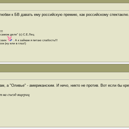
 любви к БВ давать ему российскую премию, как российскому спектаклю..
!!!
 самом деле" (с) С.Е.Лец
 заек
. А к зайкам я питаю слабость!!!
ок (ну или в глаз!)
ам, а "Оливье" - американским. И ничо, никто не против. Вот если бы к
т на съезд ящериц