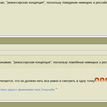
имаю, "режиссерская концепция", поскольку поведение немецких и росси
 понимаю, "режиссерская концепция", поскольку поведение немецких и 
личается, что он должен петь все ровно и смотреть в одну точку
зных дядек с фамилиями типа Зондхайм