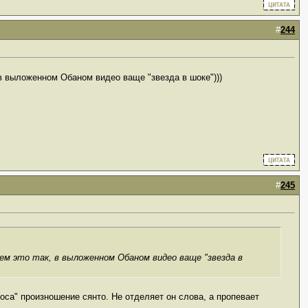
#
244
 в выложенном Обаном видео ваще "звезда в шоке")))
#
245
м это так, в выложенном Обаном видео ваще "звезда в
оса" произношение сянто. Не отделяет он слова, а пропевает