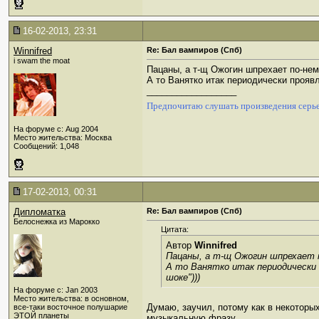
16-02-2013, 23:31
Winnifred
Re: Бал вампиров (Спб)
i swam the moat
Пацаны, а т-щ Ожогин шпрехает по-не
А то Ванятко итак периодически прояв
__________________
Предпочитаю слушать произведения серье
На форуме с: Aug 2004
Место жительства: Москва
Сообщений: 1,048
17-02-2013, 00:31
Дипломатка
Re: Бал вампиров (Спб)
Белоснежка из Марокко
Цитата:
Автор
Winnifred
Пацаны, а т-щ Ожогин шпрехает 
А то Ванятко итак периодически
шоке")))
На форуме с: Jan 2003
Место жительства: в основном,
Думаю, заучил, потому как в некоторых
все-таки восточное полушарие
ЭТОЙ планеты
музыкальную фразу.