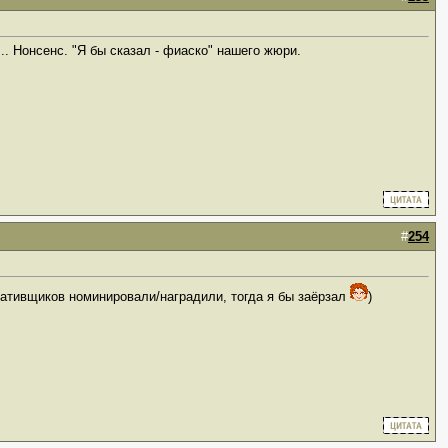
. Нонсенс. "Я бы сказал - фиаско" нашего жюри.
#
254
реативщиков номинировали/наградили, тогда я бы заёрзал
)