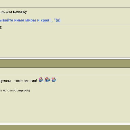
писала колонку
ывайте иные миры и края!.. "(ц)
5
.
целом - тоже гип-гип!
т на съезд ящериц