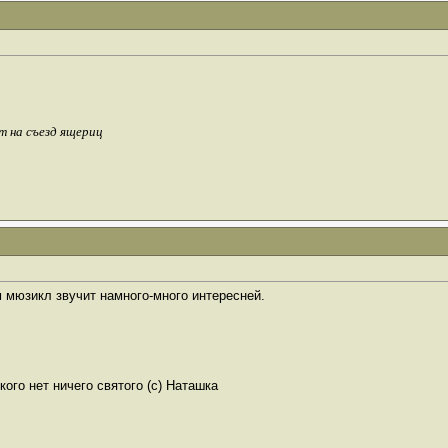
т на съезд ящериц
м мюзикл звучит намного-много интересней.
ого нет ничего святого (с) Наташка