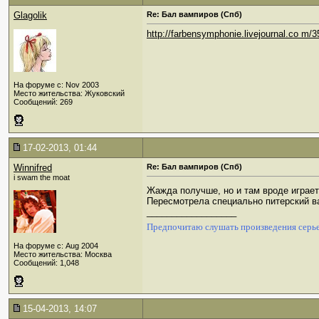
Glagolik
Re: Бал вампиров (Спб)
http://farbensymphonie.livejournal.co m/
На форуме с: Nov 2003
Место жительства: Жуковский
Сообщений: 269
17-02-2013, 01:44
Winnifred
Re: Бал вампиров (Спб)
i swam the moat
Жажда получше, но и там вроде играет
Пересмотрела специально питерский ва
__________________
Предпочитаю слушать произведения серье
На форуме с: Aug 2004
Место жительства: Москва
Сообщений: 1,048
15-04-2013, 14:07