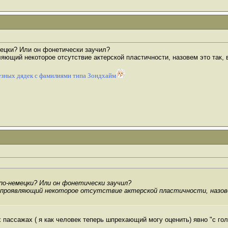
мецки? Или он фонетически заучил?
ляющий некоторое отсутствие актерской пластичности, назовем это так,
зных дядек с фамилиями типа Зондхайм
по-немецки? Или он фонетически заучил?
 проявляющий некоторое отсутствие актерской пластичности, назове
 пассажах ( я как человек теперь шпрехающий могу оценить) явно "с гол