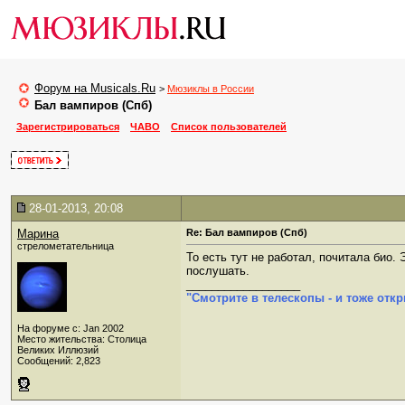
Форум на Musicals.Ru
>
Мюзиклы в России
Бал вампиров (Спб)
Зарегистрироваться
ЧАВО
Список пользователей
28-01-2013, 20:08
Марина
Re: Бал вампиров (Спб)
стрелометательница
То есть тут не работал, почитала био
послушать.
__________________
"Смотрите в телескопы - и тоже откр
На форуме с: Jan 2002
Место жительства: Столица
Великих Иллюзий
Сообщений: 2,823