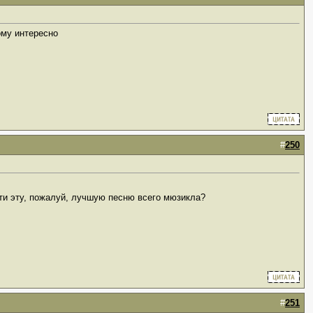
ому интересно
#
250
сти эту, пожалуй, лучшую песню всего мюзикла?
#
251