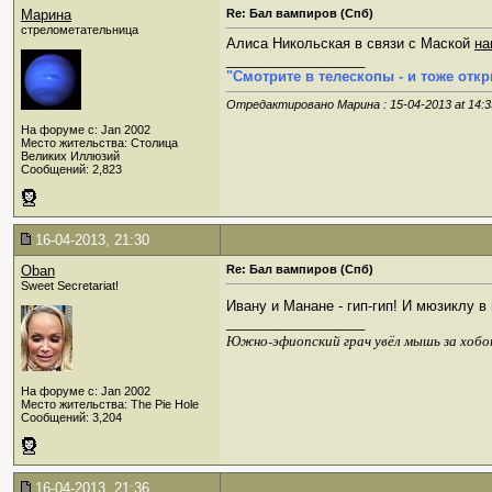
Марина
Re: Бал вампиров (Спб)
стрелометательница
Алиса Никольская в связи с Маской
на
__________________
"Смотрите в телескопы - и тоже откр
Отредактировано Марина : 15-04-2013 at
14:3
На форуме с: Jan 2002
Место жительства: Столица
Великих Иллюзий
Сообщений: 2,823
16-04-2013, 21:30
Oban
Re: Бал вампиров (Спб)
Sweet Secretariat!
Ивану и Манане - гип-гип! И мюзиклу в 
__________________
Южно-эфиопский грач увёл мышь за хобо
На форуме с: Jan 2002
Место жительства: The Pie Hole
Сообщений: 3,204
16-04-2013, 21:36