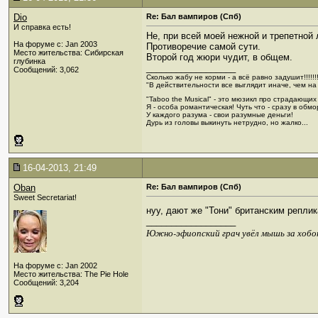
Dio
Re: Бал вампиров (Спб)
И справка есть!
Не, при всей моей нежной и трепетной
На форуме с: Jan 2003
Противоречие самой сути.
Место жительства: Сибирская
Второй год жюри чудит, в общем.
глубинка
__________________
Сообщений: 3,062
Сколько жабу не корми - а всё равно задушит!!!!!!!
"В действительности все выглядит иначе, чем на
"Taboo the Musical" - это мюзикл про страдающих
Я - особа романтическая! Чуть что - сразу в обмор
У каждого разума - свои разумные деньги!
Дурь из головы выкинуть нетрудно, но жалко...
16-04-2013, 21:49
Oban
Re: Бал вампиров (Спб)
Sweet Secretariat!
нуу, дают же "Тони" британским реплик
__________________
Южно-эфиопский грач увёл мышь за хобо
На форуме с: Jan 2002
Место жительства: The Pie Hole
Сообщений: 3,204