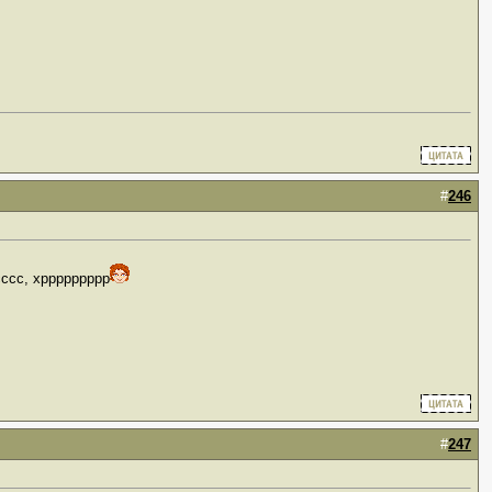
#
246
сссс, хррррррррр
#
247