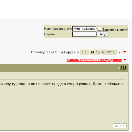
Имя пользователя
Запомнить меня!
Пароль
Страница 17 из 18
«
Первая
<
7
13
14
15
16
17
18
>
Панель управления обсуждением
#
241
карьеру сделал, а не по проекту здешнему оценили. Даже любопытно