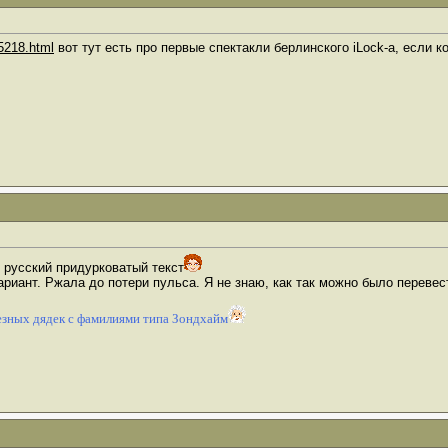
35218.html
вот тут есть про первые спектакли берлинского iLock-a, если к
 русский придурковатый текст
риант. Ржала до потери пульса. Я не знаю, как так можно было переве
зных дядек с фамилиями типа Зондхайм