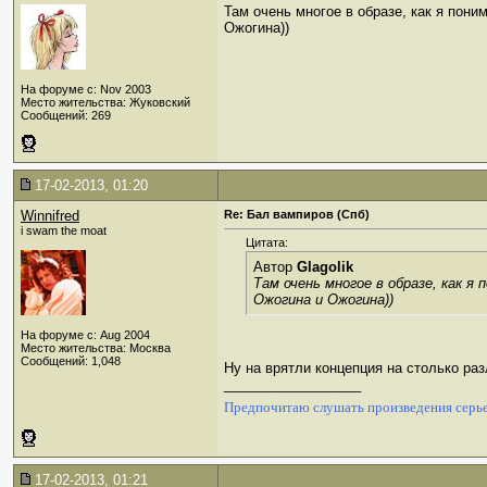
Там очень многое в образе, как я пон
Ожогина))
На форуме с: Nov 2003
Место жительства: Жуковский
Сообщений: 269
17-02-2013, 01:20
Winnifred
Re: Бал вампиров (Спб)
i swam the moat
Цитата:
Автор
Glagolik
Там очень многое в образе, как я
Ожогина и Ожогина))
На форуме с: Aug 2004
Место жительства: Москва
Сообщений: 1,048
Ну на врятли концепция на столько раз
__________________
Предпочитаю слушать произведения серье
17-02-2013, 01:21