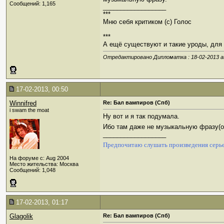
Сообщений: 1,165
__________________
***
Мню себя критиком (c) Голос
***
А ещё существуют и такие уроды, для к
Отредактировано Дипломатка : 18-02-2013 a
17-02-2013, 00:50
Winnifred
Re: Бал вампиров (Спб)
i swam the moat
Ну вот и я так подумала.
Ибо там даже не музыкальную фразу(она
__________________
Предпочитаю слушать произведения серье
На форуме с: Aug 2004
Место жительства: Москва
Сообщений: 1,048
17-02-2013, 01:17
Glagolik
Re: Бал вампиров (Спб)