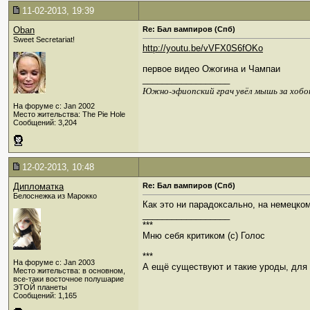
11-02-2013, 19:39
Oban
Re: Бал вампиров (Спб)
Sweet Secretariat!
http://youtu.be/vVFX0S6fOKo
первое видео Ожогина и Чампаи
__________________
Южно-эфиопский грач увёл мышь за хобо
На форуме с: Jan 2002
Место жительства: The Pie Hole
Сообщений: 3,204
12-02-2013, 10:48
Дипломатка
Re: Бал вампиров (Спб)
Белоснежка из Марокко
Как это ни парадоксально, на немецко
__________________
***
Мню себя критиком (c) Голос
***
На форуме с: Jan 2003
А ещё существуют и такие уроды, для к
Место жительства: в основном,
все-таки восточное полушарие
ЭТОЙ планеты
Сообщений: 1,165