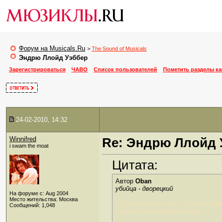
Форум на Musicals.Ru
>
The Sound of Musicals
Эндрю Ллойд Уэббер
Зарегистрироваться
ЧАВО
Список пользователей
Пометить разделы к
24-02-2010, 14:32
Winnifred
Re: Эндрю Ллойд 
i swam the moat
Цитата:
Автор
Oban
убийца - дворецкий
На форуме с: Aug 2004
Место жительства: Москва
У Кристин есть сын. Сын от Приз
Сообщений: 1,048
остаётся отцом-одиночкой