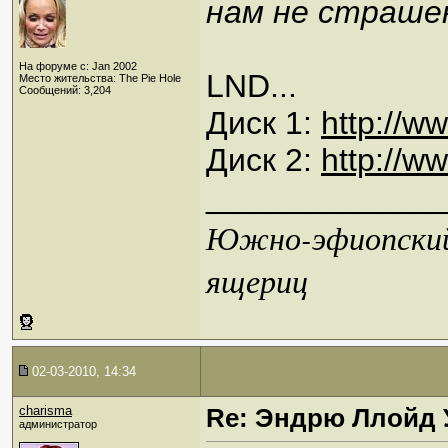
нам не страшен
На форуме с: Jan 2002
LND...
Место жительства: The Pie Hole
Сообщений: 3,204
Диск 1:
http://
Диск 2:
http://
_____________
Южно-эфиопский 
ящериц
02-03-2010, 14:34
charisma
Re: Эндрю Ллойд 
администратор