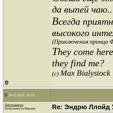
да выпей чаю..
В
сегда приятн
высокого инте
(Приключения принца Ф
T
hey come here
they find me?
Max Bialystock
(c)
24-02-2010, 16:19
Дипломатка
Re: Эндрю Ллойд 
Белоснежка из Марокко