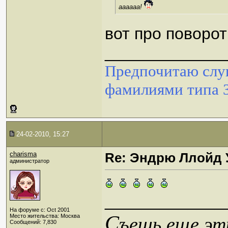
аааааа!
вот про поворот
_____________
Предпочитаю слуш
фамилиями типа 
24-02-2010, 15:27
charisma
Re: Эндрю Ллойд 
администратор
_____________
На форуме с: Oct 2001
С
Место жительства: Москва
ъешь еще эти
Сообщений: 7,830