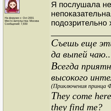
Я послушала не
непоказательна
На форуме с: Oct 2001
подозрительно
Место жительства: Москва
Сообщений: 7,830
_____________
С
ъешь еще эти
да выпей чаю..
В
сегда приятн
высокого инте
(Приключения принца Ф
T
hey come here
they find me?