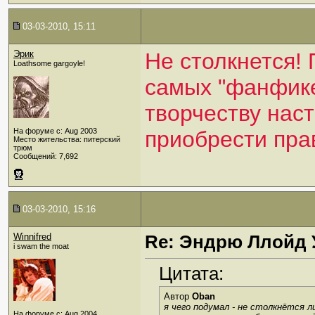
03-03-2010, 15:11
Эрик
Не столкнется! 
Loathsome gargoyle!
самых "фанфике
творчеству нас
На форуме с: Aug 2003
приобрести прав
Место жительства: питерский
трюм
Сообщений: 7,692
03-03-2010, 15:16
Winnifred
Re: Эндрю Ллойд 
i swam the moat
Цитата:
Автор
Oban
я чего подумал - не столкнётся 
На форуме с: Aug 2004