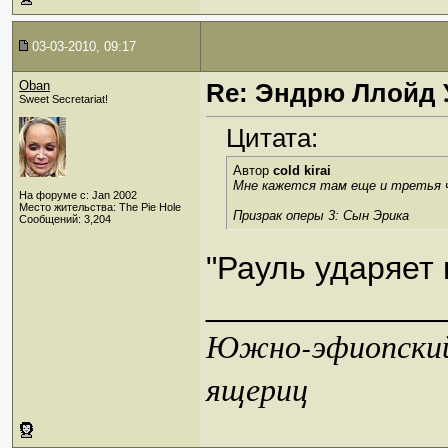
03-03-2010, 09:17
Oban
Re: Эндрю Ллойд 
Sweet Secretariat!
Цитата:
Автор
cold kirai
Мне кажется там еще и третья ч
На форуме с: Jan 2002
Место жительства: The Pie Hole
Призрак оперы 3: Сын Эрика
Сообщений: 3,204
"Рауль ударяет в
_____________
Южно-эфиопский 
ящериц