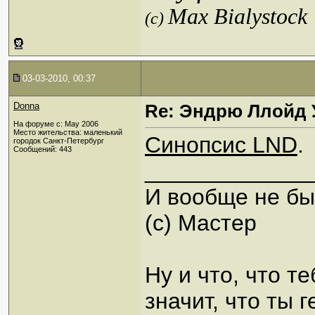
Max Bialystock
(c)
03-03-2010, 00:37
Donna
Re: Эндрю Ллойд 
На форуме с: May 2006
Место жительства: маленький
Синопсис LND
.
городок Санкт-Петербург
Сообщений: 443
_____________
И вообще не быв
(с) Мастер
Ну и что, что т
значит, что ты г