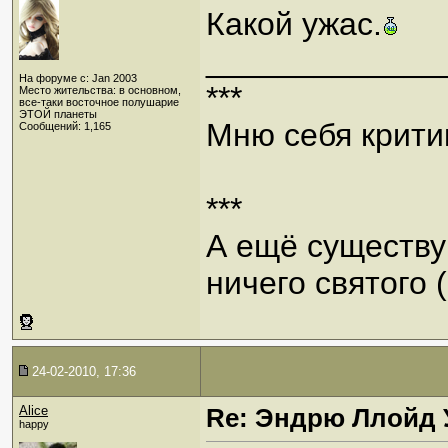
Какой ужас.
_____________
На форуме с: Jan 2003
***
Место жительства: в основном,
все-таки восточное полушарие
ЭТОЙ планеты
Мню себя критик
Сообщений: 1,165
***
А ещё существую
ничего святого 
24-02-2010, 17:36
Alice
Re: Эндрю Ллойд 
happy