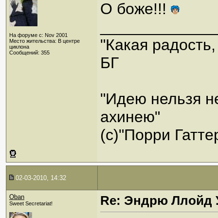
О боже!!!
_____________
На форуме с: Nov 2001
"Какая радость,
Место жительства: В центре
циклона
Сообщений: 355
БГ
"Идею нельзя н
ахинею"
(c)"Порри Гатте
02-03-2010, 14:32
Oban
Re: Эндрю Ллойд 
Sweet Secretariat!