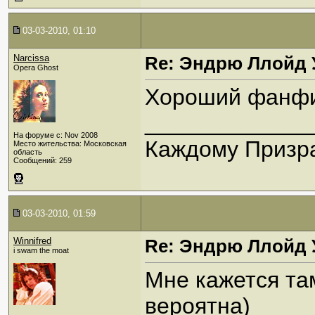
03-03-2010, 01:10
Narcissa
Re: Эндрю Ллойд 
Opera Ghost
Хороший фанфи
_____________
На форуме с: Nov 2008
Каждому Призра
Место жительства: Московская
область
Сообщений: 259
03-03-2010, 01:59
Winnifred
Re: Эндрю Ллойд 
i swam the moat
Мне кажется та
вероятна)