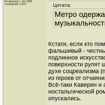
На форуме с: Jan 2005
Цитата:
Сообщений: 3,873
Метро одержа
музыкальност
Кстати, если кто по
фальшивый - честны
подлинное искусство
поверхности рулят ш
духе соцреализма (п
из героев от отчаян
Всё-таки Каверин и 
ностальгической ро
опускались.