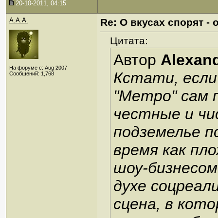
20-10-2011, 04:15
A.A.A.
Re: О вкусах спорят 
Цитата:
Автор
Alexan
На форуме с: Aug 2007
Кстати, если
Сообщений: 1,768
"Метро" сам 
честные и чи
подземелье п
время как пл
шоу-бизнесом
духе соцреал
сцена, в кото