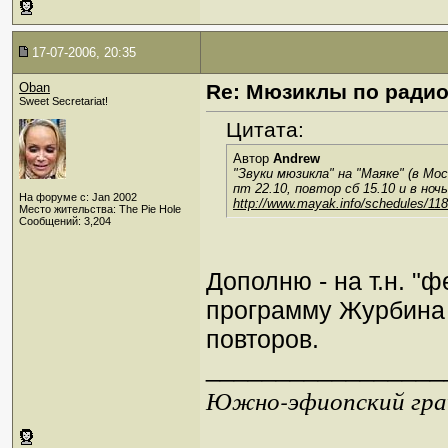
17-07-2006, 20:35
Oban
Re: Мюзиклы по ради
Sweet Secretariat!
Цитата:
Автор
Andrew
"Звуки мюзикла" на "Маяке" (в Мо
пт 22.10, повтор сб 15.10 и в ночь
На форуме с: Jan 2002
http://www.mayak.info/schedules/118
Место жительства: The Pie Hole
Сообщений: 3,204
Дополню - на т.н. "
программу Журбина 
повторов.
_________________
Южно-эфиопский грач