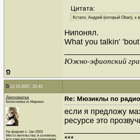
Цитата:
Кстати, Андрей (который Oban), к в
Нипонял.
What you talkin' 'bout
_________________
Южно-эфиопский грач
12-10-2007, 20:43
Дипломатка
Re: Мюзиклы по ради
Белоснежка из Марокко
если я предложу ма
ресурсе это прозвуч
_________________
На форуме с: Jan 2003
Место жительства: в основном,
***
все-таки восточное полушарие