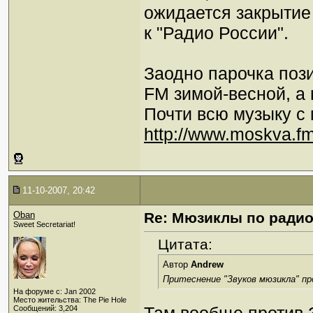
ожидается закрытие 
к "Радио России".
Заодно парочка поз
FM зимой-весной, а 
Почти всю музыку с
http://www.moskva.fm
11-10-2007, 20:42
Oban
Re: Мюзиклы по ради
Sweet Secretariat!
Цитата:
Автор
Andrew
Притеснение "Звуков мюзикла" п
На форуме с: Jan 2002
Место жительства: The Pie Hole
Сообщений: 3,204