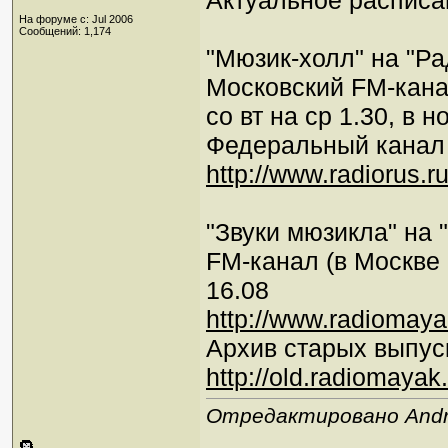
Актуальное расписа
На форуме с: Jul 2006
Сообщений: 1,174
"Мюзик-холл" на "Ра
Московский FM-канал 
со вт на ср 1.30, в н
Федеральный канал (
http://www.radiorus.r
"Звуки мюзикла" на 
FM-канал (в Москве 1
16.08
http://www.radiomaya
Архив старых выпус
http://old.radiomayak.
Отредактировано Andre