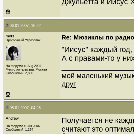
Джульетта и Иисус 
06-01-2007, 16:22
mors
Re: Мюзиклы по ради
Прогорклый Утрозапах
"Иисус" каждый год,
А с правами-то у ни
_________________
На форуме с: Aug 2004
Место жительства: Москва
Сообщений: 2,800
мой маленький музы
друг
08-01-2007, 04:28
Andrew
Получается не кажды
На форуме с: Jul 2006
считают это оптима
Сообщений: 1,174