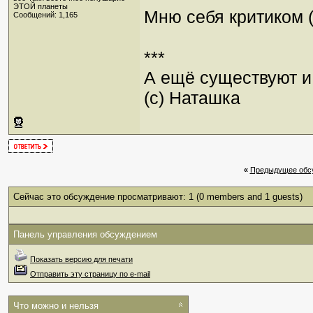
ЭТОЙ планеты
Мню себя критиком (
Сообщений: 1,165
***
А ещё существуют и 
(с) Наташка
«
Предыдущее обс
Сейчас это обсуждение просматривают: 1
(0 members and 1 guests)
Панель управления обсуждением
Показать версию для печати
Отправить эту страницу по e-mail
Что можно и нельзя