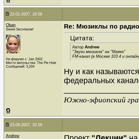
22-02-2007, 18:58
Oban
Re: Мюзиклы по ради
Sweet Secretariat!
Цитата:
Автор
Andrew
"Звуки мюзикла" на "Маяке"
FM-канал (в Москве 103.4 и онлайн
На форуме с: Jan 2002
Место жительства: The Pie Hole
Сообщений: 3,204
Ну и как называютс
федеральных кана
_________________
Южно-эфиопский грач
03-09-2007, 20:58
Andrew
Проект
"Лекции"
на 