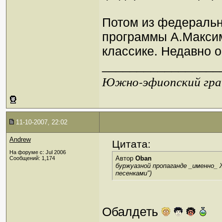
Потом из федеральн
программы А.Максим
классике. Недавно о
_________________
Южно-эфиопский грач
11-10-2007, 22:02
Andrew
Цитата:
На форуме с: Jul 2006
Автор
Oban
Сообщений: 1,174
буржуазной пропаганде _именно_ 
песенками")
Обалдеть