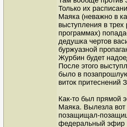
Там вообще против З
Только их расписан
Маяка (неважно в к
выступления в трех
программах) попада
дедушка чертов васи
буржуазной пропага
Журбин будет надое
После этого выступ
было в позапрошлую
виток притеснений 
Как-то был прямой 
Маяка. Вылезла вот
позащищал-позащищ
федеральный эфир 