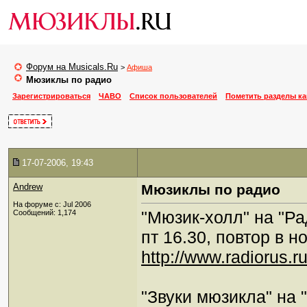
Форум на Musicals.Ru
>
Афиша
Мюзиклы по радио
Зарегистрироваться
ЧАВО
Список пользователей
Пометить разделы к
17-07-2006, 19:43
Andrew
Мюзиклы по радио
На форуме с: Jul 2006
"Мюзик-холл" на "Ра
Сообщений: 1,174
пт 16.30, повтор в но
http://www.radiorus.r
"Звуки мюзикла" на 