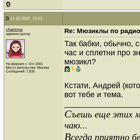
11-10-2007, 23:01
charisma
Re: Мюзиклы по ради
администратор
Так бабки, обычно,
час и сплетни про з
мюзикл?
На форуме с: Oct 2001
Место жительства: Москва
Сообщений: 7,830
Кстати, Андрей (кот
вот тебе и тема.
_________________
С
ъешь еще этих м
чаю...
В
сегда приятно б