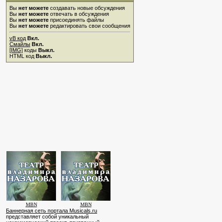
Вы
нет можете
создавать новые обсуждения
Вы
нет можете
отвечать в обсуждения
Вы
нет можете
присоединять файлы
Вы
нет можете
редактировать свои сообщения
vB код
Вкл.
Смайлы
Вкл.
[IMG]
коды
Выкл.
HTML код
Выкл.
MBN
MBN
Баннерная сеть портала Musicals.ru
представляет собой уникальный