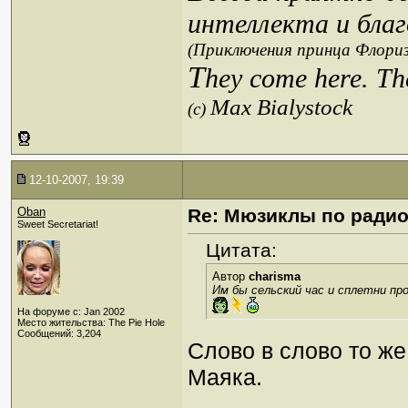
интеллекта и благ
(Приключения принца Флориз
T
hey come here. Th
Max Bialystock
(c)
12-10-2007, 19:39
Oban
Re: Мюзиклы по ради
Sweet Secretariat!
Цитата:
Автор
charisma
Им бы сельский час и сплетни пр
На форуме с: Jan 2002
Место жительства: The Pie Hole
Сообщений: 3,204
Слово в слово то же
Маяка.