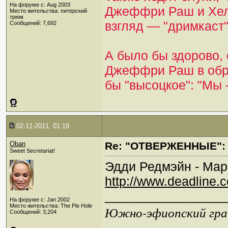
На форуме с: Aug 2003
Джеффри Раш и Хел
Место жительства: питерский
трюм
взгляд — "дримкаст"
Сообщений: 7,692
А было бы здорово,
Джеффри Раш в обр
бы "высоцкое": "Мы
02-11-2011, 01:19
Oban
Re: "ОТВЕРЖЕННЫЕ": 
Sweet Secretariat!
Эдди Редмэйн - Мар
http://www.deadline.c
_________________
На форуме с: Jan 2002
Место жительства: The Pie Hole
Южно-эфиопский грач
Сообщений: 3,204