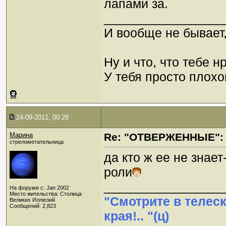
лапами за.
_________________
И вообще не бывает,
Ну и что, что тебе н
У тебя просто плохой
24-09-2011, 00:28
Марина
Re: "ОТВЕРЖЕННЫЕ": 
стрелометательница
да кто ж ее не знает
роли
_________________
На форуме с: Jan 2002
Место жительства: Столица
"Смотрите в телес
Великих Иллюзий
Сообщений: 2,823
края!.. "(ц)