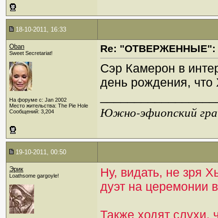
18-10-2011, 16:33
Oban
Re: "ОТВЕРЖЕННЫЕ": 
Sweet Secretariat!
Сэр Камерон в инт
день рождения, что 
_________________
На форуме с: Jan 2002
Место жительства: The Pie Hole
Южно-эфиопский грач
Сообщений: 3,204
19-10-2011, 00:50
Эрик
Ну, видать, не зря 
Loathsome gargoyle!
дуэт на церемонии 
Также ходят слухи, 