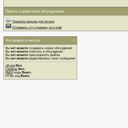
Панель управления обсуждением
Показать версию для печати
Отправить эту страницу по e-mail
Что можно и нельзя
Вы
нет можете
создавать новые обсуждения
Вы
нет можете
отвечать в обсуждения
Вы
нет можете
присоединять файлы
Вы
нет можете
редактировать свои сообщения
vB код
Вкл.
Смайлы
Вкл.
[IMG]
коды
Выкл.
HTML код
Выкл.