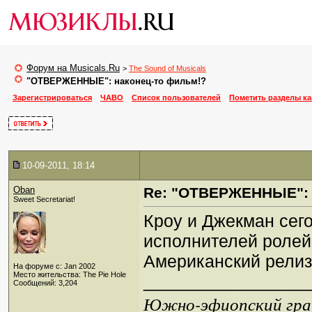
Форум на Musicals.Ru
>
The Sound of Musicals
"ОТВЕРЖЕННЫЕ": наконец-то фильм!?
Зарегистрироваться
ЧАВО
Список пользователей
Пометить разделы к
10-09-2011, 18:14
Oban
Re: "ОТВЕРЖЕННЫЕ": 
Sweet Secretariat!
Кроу и Джекман сег
исполнителей ролей
Американский релиз
На форуме с: Jan 2002
Место жительства: The Pie Hole
_________________
Сообщений: 3,204
Южно-эфиопский грач