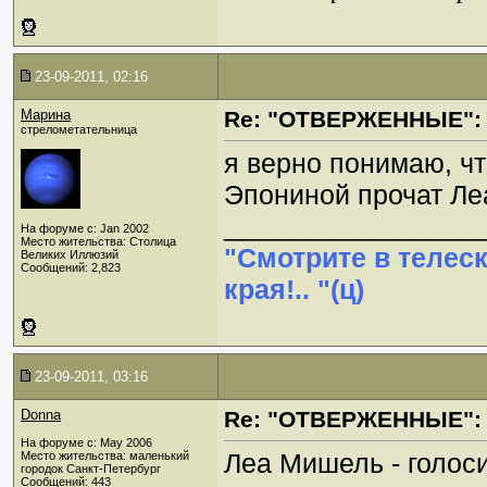
23-09-2011, 02:16
Марина
Re: "ОТВЕРЖЕННЫЕ": 
стрелометательница
я верно понимаю, чт
Эпониной прочат Л
_________________
На форуме с: Jan 2002
Место жительства: Столица
"Смотрите в телес
Великих Иллюзий
Сообщений: 2,823
края!.. "(ц)
23-09-2011, 03:16
Donna
Re: "ОТВЕРЖЕННЫЕ": 
На форуме с: May 2006
Леа Мишель - голос
Место жительства: маленький
городок Санкт-Петербург
Сообщений: 443