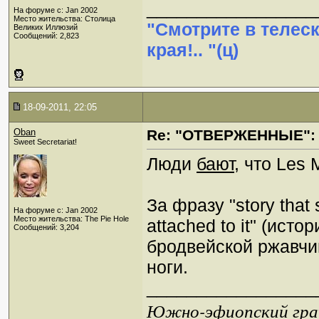
_________________
На форуме с: Jan 2002
Место жительства: Столица
"Смотрите в телес
Великих Иллюзий
Сообщений: 2,823
края!.. "(ц)
18-09-2011, 22:05
Oban
Re: "ОТВЕРЖЕННЫЕ": 
Sweet Secretariat!
Люди
бают
, что Les 
За фразу "story that 
На форуме с: Jan 2002
Место жительства: The Pie Hole
attached to it" (ист
Сообщений: 3,204
бродвейской ржавчин
ноги.
_________________
Южно-эфиопский грач