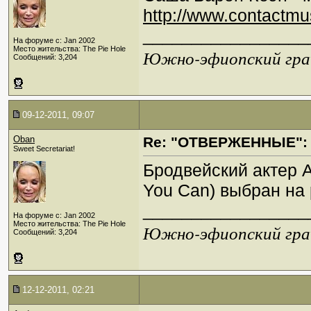
http://www.contactm
_________________
На форуме с: Jan 2002
Место жительства: The Pie Hole
Южно-эфиопский грач
Сообщений: 3,204
09-12-2011, 09:07
Oban
Re: "ОТВЕРЖЕННЫЕ": 
Sweet Secretariat!
Бродвейский актер Аа
You Can) выбран на
_________________
На форуме с: Jan 2002
Место жительства: The Pie Hole
Южно-эфиопский грач
Сообщений: 3,204
12-12-2011, 02:21