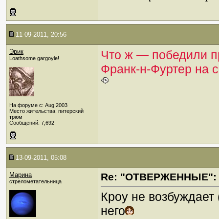
11-09-2011, 20:56
Эрик
Что ж — победили 
Loathsome gargoyle!
Франк-н-Фуртер на с
На форуме с: Aug 2003
Место жительства: питерский
трюм
Сообщений: 7,692
13-09-2011, 05:08
Марина
Re: "ОТВЕРЖЕННЫЕ": 
стрелометательница
Кроу не возбуждает 
него