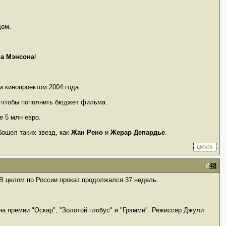
дом.
а Мэнсона
!
 кинопроектом 2004 года.
 чтобы пополнить бюджет фильма.
 5 млн евро.
ошел таких звезд, как
Жан Рено
и
Жерар Депардье
.
#
48
В целом по России прокат продолжался 37 недель.
 на премии "Оскар", "Золотой глобус" и "Грэмми". Режиссёр Джули