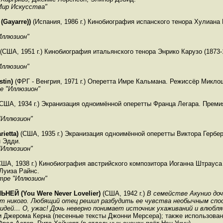
Мир Искусства"
Gayarre))
(Испания, 1986 г.) Кинобиография испанского тенора Хулиана 
Иллюзион"
(США, 1951 г.) Кинобиография итальянского тенора Энрико Карузо (1873
Иллюзион"
tin)
(ФРГ - Венгрия, 1971 г.) Оперетта Имре Кальмана. Режиссёр Микло
е "Иллюзион"
США, 1934 г.) Экранизация одноимённой оперетты Франца Легара. Преми
"Иллюзион"
ietta)
(США, 1935 г.) Экранизация одноимённой оперетты Виктора Гербер
 Эдди.
"Иллюзион"
ША, 1938 г.) Кинобиография австрийского композитора Иоганна Штрауса
Луиза Райнс.
тре "Иллюзион"
Й (You Were Never Lovelier)
(США, 1942 г.)
В семействе Акунио доч
ает никого. Любящий отец решил разбудить ее чувства необычным спо
идей… О, ужас! Дочь неверно понимает источник ухаживаний и влюбл
и Джерома Керна (песенные тексты Джонни Мерсера); также использован