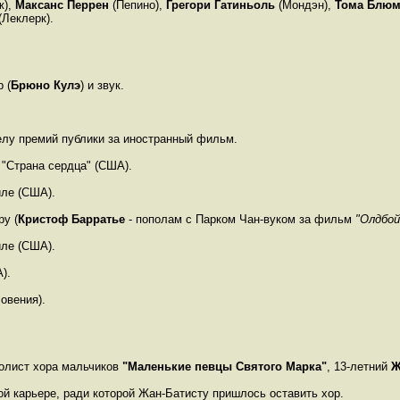
ж),
Максанс Перрен
(Пепино),
Грегори Гатиньоль
(Мондэн),
Тома Блюм
(Леклерк).
 (
Брюно Кулэ
) и звук.
елу премий публики за иностранный фильм.
"Страна сердца" (США).
ле (США).
у (
Кристоф Барратье
- пополам с Парком Чан-вуком за фильм
"Олдбой
ле (США).
).
овения).
олист хора мальчиков
"Маленькие певцы Святого Марка"
, 13-летний
Ж
ой карьере, ради которой Жан-Батисту пришлось оставить хор.