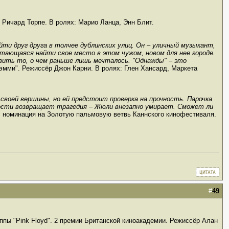
 Ричард Торпе. В ролях: Марио Ланца, Энн Блит.
ти друг друга в толчее дублинских улиц. Он – уличный музыкант,
тающаяся найти свое место в этом чужом, новом для нее городе.
вить то, о чем раньше лишь мечталось. "Однажды" – это
эмми". Режиссёр Джон Карни. В ролях: Глен Хансард, Маркета
своей вершины, но ей предстоит проверка на прочность. Парочка
ности возвращает трагедия – Жюли внезапно умирает. Сможет ли
 номинация на Золотую пальмовую ветвь Каннского кинофестиваля.
#
49
ппы "Pink Floyd". 2 премии Британской киноакадемии. Режиссёр Алан