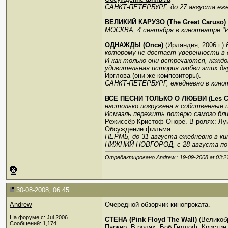
САНКТ-ПЕТЕРБУРГ, до 27 августа еже
ВЕЛИКИЙ КАРУЗО (The Great Caruso)
МОСКВА, 4 сентября в кинотеатре "
ОДНАЖДЫ (Once)
(Ирландия, 2006 г.)
которому не достает уверенности в 
И как только они встречаются, каждо
удивительная история любви этих дв
Ирглова (они же композиторы).
САНКТ-ПЕТЕРБУРГ, ежедневно в кино
ВСЕ ПЕСНИ ТОЛЬКО О ЛЮБВИ (Les Ch
настолько погружена в собственные 
Исмаэль пережить потерю самого близ
Режиссёр Кристоф Оноре. В ролях: Лу
Обсуждение фильма
ПЕРМЬ, до 31 августа ежедневно в к
НИЖНИЙ НОВГОРОД, с 28 августа по 
Отредактировано Andrew : 19-09-2008 at
03:2
30-08-2008, 06:45
Andrew
Очередной обзорчик кинопроката.
На форуме с: Jul 2006
СТЕНА (Pink Floyd The Wall)
(Великобр
Сообщений: 1,174
Паркер. В ролях: Боб Гелдоф, Кристин