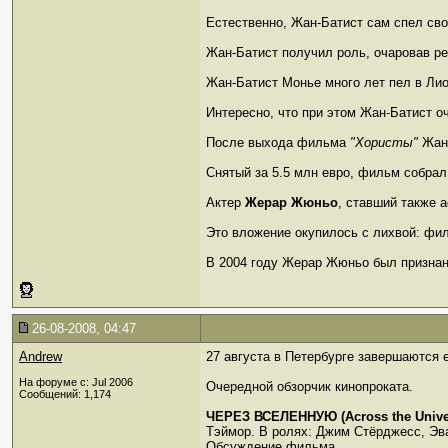
Естественно, Жан-Батист сам спел сво
Жан-Батист получил роль, очаровав ре
Жан-Батист Монье много лет пел в Лио
Интересно, что при этом Жан-Батист о
После выхода фильма
"Хористы"
Жан-
Снятый за 5.5 млн евро, фильм собрал
Актер
Жерар Жюньо
, ставший также
Это вложение окупилось с лихвой: фи
В 2004 году Жерар Жюньо был призна
26-08-2008, 04:47
Andrew
27 августа в Петербурге завершаются 
На форуме с: Jul 2006
Очередной обзорчик кинопроката.
Сообщений: 1,174
ЧЕРЕЗ ВСЕЛЕННУЮ (Across the Unive
Тэймор. В ролях: Джим Стёрджесс, Эв
Обсуждение фильма