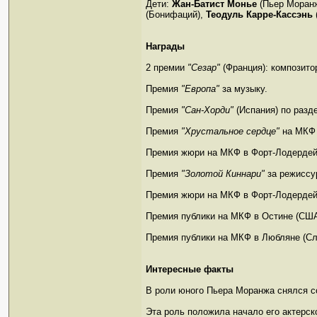
Дети:
Жан-Батист Монье
(Пьер Моран
(Бонифаций),
Теодуль Карре-Кассэнь
Награды
2 премии
"Сезар"
(Франция): композитор
Премия
"Европа"
за музыку.
Премия
"Сан-Хорди"
(Испания) по разд
Премия
"Хрустальное сердце"
на МКФ 
Премия жюри на МКФ в Форт-Лодердей
Премия
"Золотой Киннари"
за режиссур
Премия жюри на МКФ в Форт-Лодердей
Премия публики на МКФ в Остине (США
Премия публики на МКФ в Любляне (Сл
Интересные факты
В роли юного Пьера Моранжа снялся с
Эта роль положила начало его актерск