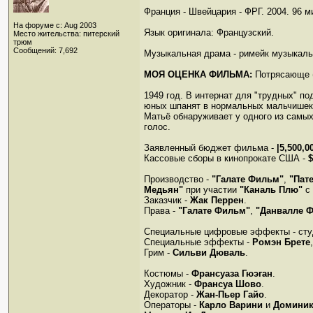
Франция - Швейцария - ФРГ. 2004. 96 м
На форуме с: Aug 2003
Язык оригинала: Французский.
Место жительства: питерский
трюм
Сообщений: 7,692
Музыкальная драма - римейк музыкал
МОЯ ОЦЕНКА ФИЛЬМА:
Потрясающе (
1949 год. В интернат для "трудных" п
юных шпанят в нормальных мальчишек.
Матьё обнаруживает у одного из самы
голос.
Заявленный бюджет фильма -
|5,500,0
Кассовые сборы в кинопрокате США -
$
Производство -
"Галате Фильм"
,
"Пат
Медьян"
при участии
"Каналь Плю"
с
Заказчик -
Жак Перрен
.
Права -
"Галате Фильм"
,
"Данвалле 
Специальные цифровые эффекты - ст
Специальные эффекты -
Ромэн Брете
Грим -
Сильви Дюваль
.
Костюмы -
Франсуаза Гюэган
.
Художник -
Франсуа Шово
.
Декоратор -
Жан-Пьер Гайо
.
Операторы -
Карло Варини
и
Доминик