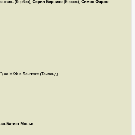
енталь
(Корбен),
Сирил Бернико
(Керрек),
Симон Фаржо
"
) на МКФ в Бангкоке (Таиланд).
ан-Батист Монье
.