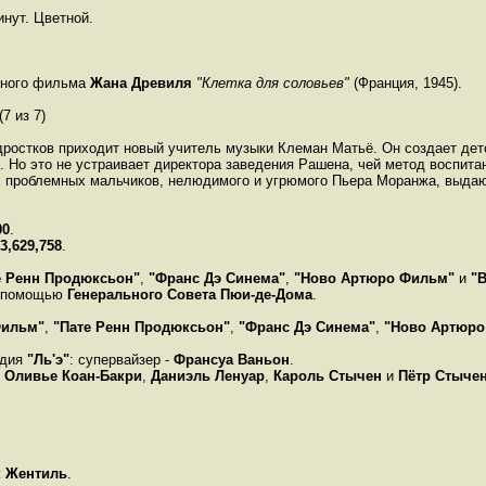
инут. Цветной.
ьного фильма
Жана Древиля
"Клетка для соловьев"
(Франция, 1945).
7 из 7)
одростков приходит новый учитель музыки Клеман Матьё. Он создает де
 Но это не устраивает директора заведения Рашена, чей метод воспита
х проблемных мальчиков, нелюдимого и угрюмого Пьера Моранжа, выда
00
.
3,629,758
.
е Ренн Продюксьон"
,
"Франс Дэ Синема"
,
"Ново Артюро Фильм"
и
"
 помощью
Генерального Совета Пюи-де-Дома
.
Фильм"
,
"Пате Ренн Продюксьон"
,
"Франс Дэ Синема"
,
"Ново Артюро
удия
"Ль'э"
: супервайзер -
Франсуа Ваньон
.
,
Оливье Коан-Бакри
,
Даниэль Ленуар
,
Кароль Стычен
и
Пётр Стыче
 Жентиль
.