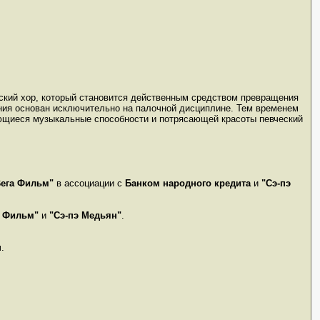
тский хор, который становится действенным средством превращения
ния основан исключительно на палочной дисциплине. Тем временем
ющиеся музыкальные способности и потрясающей красоты певческий
Вега Фильм"
в ассоциации с
Банком народного кредита
и
"Сэ-пэ
 Фильм"
и
"Сэ-пэ Медьян"
.
н
.