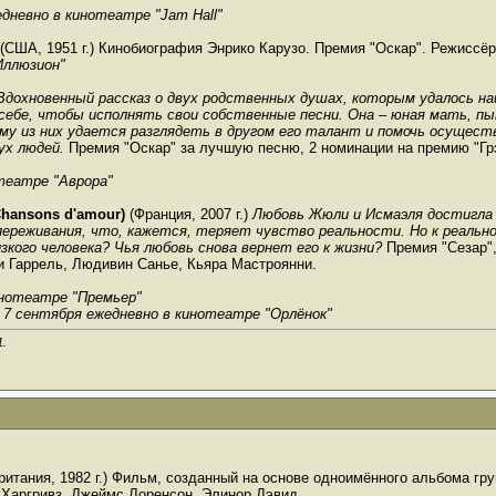
дневно в кинотеатре "Jam Hall"
(США, 1951 г.) Кинобиография Энрико Карузо. Премия "Оскар". Режиссёр
Иллюзион"
Вдохновенный рассказ о двух родственных душах, которым удалось най
себе, чтобы исполнять свои собственные песни. Она – юная мать, пы
му из них удается разглядеть в другом его талант и помочь осущест
ух людей.
Премия "Оскар" за лучшую песню, 2 номинации на премию "Гр
театре "Аврора"
ansons d'amour)
(Франция, 2007 г.)
Любовь Жюли и Исмаэля достигла 
переживания, что, кажется, теряет чувство реальности. Но к реаль
кого человека? Чья любовь снова вернет его к жизни?
Премия "Сезар",
и Гаррель, Людивин Санье, Кьяра Мастроянни.
инотеатре "Премьер"
7 сентября ежедневно в кинотеатре "Орлёнок"
1
.
итания, 1982 г.) Фильм, созданный на основе одноимённого альбома гру
 Харгривз, Джеймс Лоренсон, Элинор Дэвид.