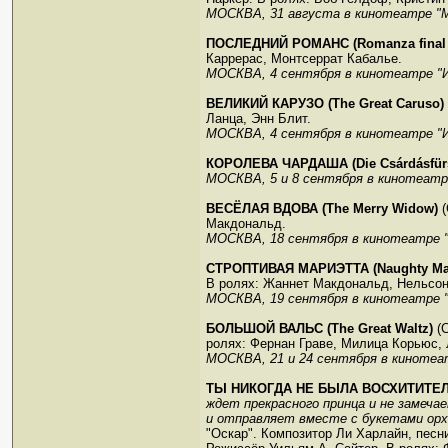
МОСКВА, 31 августа в кинотеатре "
ПОСЛЕДНИЙ РОМАНС (Romanza final (
Каррерас, Монтсеррат Кабалье.
МОСКВА, 4 сентября в кинотеатре "
ВЕЛИКИЙ КАРУЗО (The Great Caruso)
Ланца, Энн Блит.
МОСКВА, 4 сентября в кинотеатре "
КОРОЛЕВА ЧАРДАША (Die Csárdásfürs
МОСКВА, 5 и 8 сентября в кинотеатр
ВЕСЁЛАЯ ВДОВА (The Merry Widow)
(
Макдональд.
МОСКВА, 18 сентября в кинотеатре 
СТРОПТИВАЯ МАРИЭТТА (Naughty Mar
В ролях: Жаннет Макдональд, Нельсон
МОСКВА, 19 сентября в кинотеатре 
БОЛЬШОЙ ВАЛЬС (The Great Waltz)
(С
ролях: Фернан Граве, Милица Корьюс, 
МОСКВА, 21 и 24 сентября в кинотеа
ТЫ НИКОГДА НЕ БЫЛА ВОСХИТИТЕЛЬНЕ
ждет прекрасного принца и не замеч
и отправляет вместе с букетами орх
"Оскар". Композитор Ли Харлайн, песн