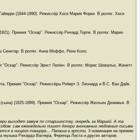
Гайярре (1844-1890). Режиссёр Хосе Мария Форке. В ролях: Хосе
-1921). Премия "Оскар". Режиссёр Ричард Торпе. В ролях: Марио
ш Синетар. В ролях: Анна Моффо, Рене Коло.
я "Оскар". Режиссёр Эрнст Любич. В ролях: Морис Шевалье, Жанетт
та. Премия "Оскар". Режиссёры Роберт З. Леонард и В.С. Ван Дайк.
 (сына) (1825-1899). Премия "Оскар". Режиссёр Жюльен Дювивье. В
ери выходят замуж по старшинству, очередь за Марией. А та
собом: сам еженедельно пишет дочери анонимные любовные письма
яется в нищего танцора… Папаша в ярости.
3 номинации на премию
а музыка Рихарда Вагнера, Ференца Листа и других авторов.