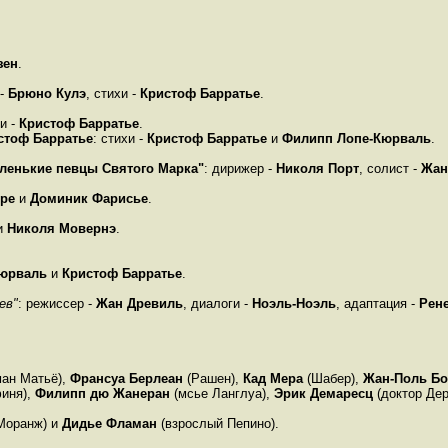
зен
.
 -
Брюно Кулэ
, стихи -
Кристоф Барратье
.
хи -
Кристоф Барратье
.
стоф Барратье
: стихи -
Кристоф Барратье
и
Филипп Лопе-Кюрваль
.
ленькие певцы Святого Марка"
: дирижер -
Николя Порт
, солист -
Жан
ре
и
Доминик Фарисье
.
и
Николя Мовернэ
.
Кюрваль
и
Кристоф Барратье
.
ев"
: режиссер -
Жан Древиль
, диалоги -
Ноэль-Ноэль
, адаптация -
Рен
ан Матьё),
Франсуа Берлеан
(Рашен),
Кад Мера
(Шабер),
Жан-Поль Б
иня),
Филипп дю Жанеран
(мсье Ланглуа),
Эрик Демаресц
(доктор Дер
Моранж) и
Дидье Фламан
(взрослый Пепино).