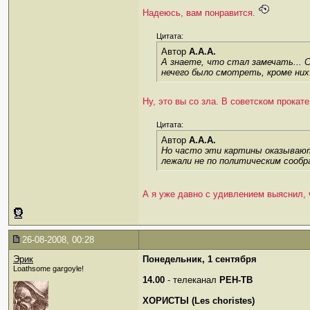
Надеюсь, вам понравится.
Цитата:
Автор
A.A.A.
А знаете, что стал замечать... 
нечего было смотреть, кроме них
Ну, это вы со зла. В советском прока
Цитата:
Автор
A.A.A.
Но часто эти картины оказываютс
лежали не по политическим сообра
А я уже давно с удивлением выяснил, 
26-08-2008, 00:28
Эрик
Понедельник, 1 сентября
Loathsome gargoyle!
14.00
- телеканал
РЕН-ТВ
ХОРИСТЫ (Les choristes)