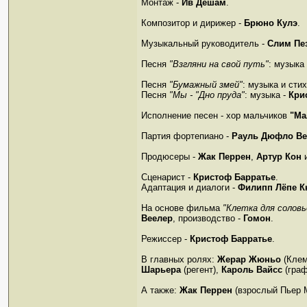
Монтаж -
Ив Дешам
.
Композитор и дирижер -
Брюно Кулэ
.
Музыкальный руководитель -
Слим Пе
Песня
"Взгляни на свой путь"
: музыка
Песня
"Бумажный змей"
: музыка и сти
Песня
"Мы - "Дно пруда"
: музыка -
Кри
Исполнение песен - хор мальчиков
"Ма
Партия фортепиано -
Рауль Дюфло Ве
Продюсеры -
Жак Перрен
,
Артур Кон
Сценарист -
Кристоф Барратье
.
Адаптация и диалоги -
Филипп Лёпе 
На основе фильма
"Клетка для соловь
Веелер
, производство -
Гомон
.
Режиссер -
Кристоф Барратье
.
В главных ролях:
Жерар Жюньо
(Клем
Шарьера
(регент),
Кароль Вайсс
(граф
А также:
Жак Перрен
(взрослый Пьер 