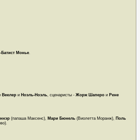
-Батист Монье
.
е Веелер
и
Ноэль-Ноэль
, сценаристы -
Жорж Шаперо
и
Рене
оннэр
(папаша Максенс),
Мари Бюнель
(Виолетта Моранж),
Поль
во).