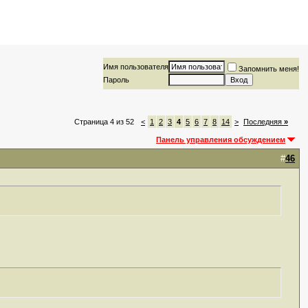
Имя пользователя
Запомнить меня!
Пароль
Страница 4 из 52
<
1
2
3
4
5
6
7
8
14
>
Последняя
»
Панель управления обсуждением
#
46