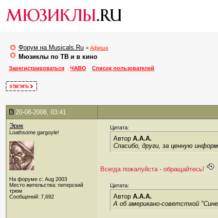
Форум на Musicals.Ru
>
Афиша
Мюзиклы по ТВ и в кино
Зарегистрироваться
ЧАВО
Список пользователей
20-08-2008, 03:41
Эрик
Цитата:
Loathsome gargoyle!
Автор
A.A.A.
Спасибо, други, за ценную инфор
Всегда пожалуйста - обращайтесь!
На форуме с: Aug 2003
Место жительства: питерский
Цитата:
трюм
Автор
A.A.A.
Сообщений: 7,692
А об американо-советсткой "Сине