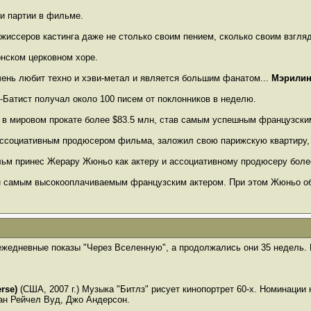
и партии в фильме.
жиссеров кастинга даже не столько своим пением, сколько своим взгля
нском церковном хоре.
чень любит техно и хэви-метал и является большим фанатом...
Мэрилин
Батист получал около 100 писем от поклонников в неделю.
 в мировом прокате более $83.5 млн, став самым успешным французским
 ассоциативным продюсером фильма, заложил свою парижскую квартиру,
льм принес Жерару Жюньо как актеру и ассоциативному продюсеру более
н самым высокооплачиваемым французским актером. При этом Жюньо об
ежедневные показы "Через Вселенную", а продолжались они 35 недель. 
rse)
(США, 2007 г.) Музыка "Битлз" рисует кинопортрет 60-х. Номинации
ан Рейчел Вуд, Джо Андерсон.