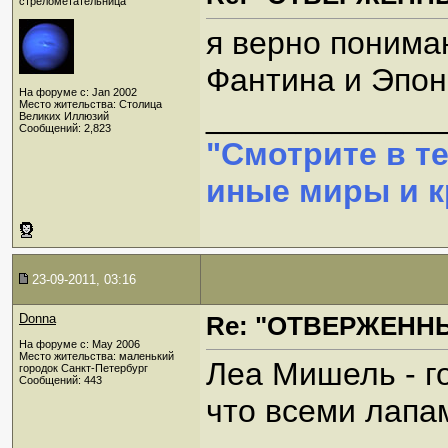
стрелометательница
я верно понимаю
Фантина и Эпо
На форуме с: Jan 2002
Место жительства: Столица
_____________
Великих Иллюзий
Сообщений: 2,823
"Смотрите в т
иные миры и кр
23-09-2011, 03:16
Donna
Re: "ОТВЕРЖЕННЫ
На форуме с: May 2006
Место жительства: маленький
Леа Мишель - г
городок Санкт-Петербург
Сообщений: 443
что всеми лапам