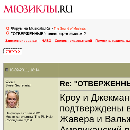
Форум на Musicals.Ru
>
The Sound of Musicals
"ОТВЕРЖЕННЫЕ": наконец-то фильм!?
Зарегистрироваться
ЧАВО
Список пользователей
Пометить разделы к
10-09-2011, 18:14
Oban
Re: "ОТВЕРЖЕННЫ
Sweet Secretariat!
Кроу и Джекман
подтверждены в
На форуме с: Jan 2002
Жавера и Вальж
Место жительства: The Pie Hole
Сообщений: 3,204
Американский р