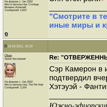
На форуме с: Jan 2002
Место жительства: Столица
_____________
Великих Иллюзий
Сообщений: 2,823
"Смотрите в т
иные миры и кр
18-10-2011, 16:33
Oban
Re: "ОТВЕРЖЕННЫ
Sweet Secretariat!
Сэр Камерон в
подтвердил вчер
На форуме с: Jan 2002
Хэтэуэй - Фанти
Место жительства: The Pie Hole
Сообщений: 3,204
_____________
Южно-эфиопский 