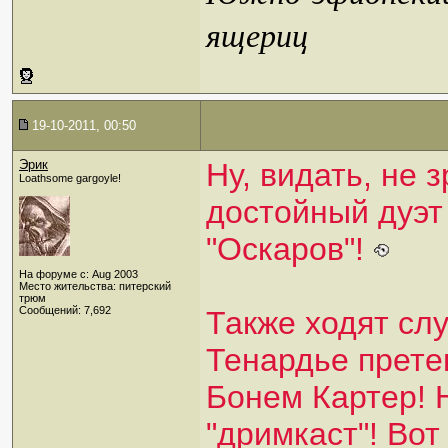
ящериц
19-10-2011, 00:50
Эрик
Ну, видать, не 
Loathsome gargoyle!
достойный дуэт
"Оскаров"!
На форуме с: Aug 2003
Место жительства: питерский
трюм
Сообщений: 7,692
Также ходят слу
Тенардье прет
Бонем Картер! 
"дримкаст"! Вот