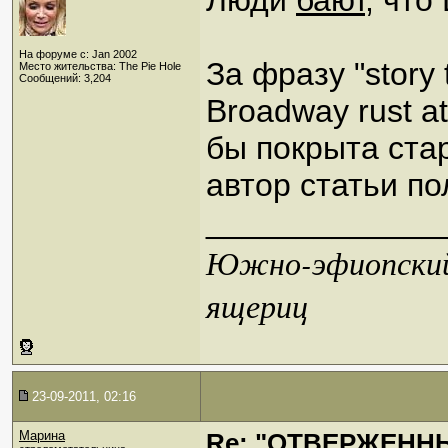
Люди
бают
, что
На форуме с: Jan 2002
За фразу "story t
Место жительства: The Pie Hole
Сообщений: 3,204
Broadway rust at
бы покрыта ста
автор статьи по
_____________
Южно-эфиопский 
ящериц
23-09-2011, 02:16
Марина
Re: "ОТВЕРЖЕННЫ