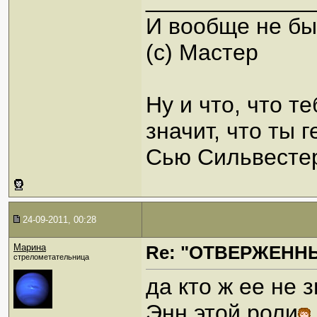
_____________
И вообще не быв
(с) Мастер
Ну и что, что т
значит, что ты г
Сью Сильвестер
24-09-2011, 00:28
Марина
Re: "ОТВЕРЖЕННЫ
стрелометательница
да кто ж ее не 
Энн этой роли