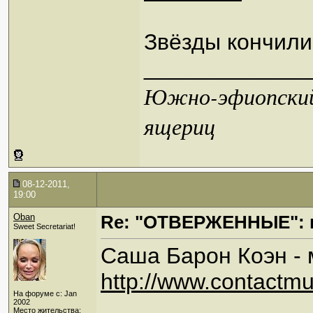
Звёзды кончили
_____________
Южно-эфиопский 
ящериц
08-12-2011,
19:00
Oban
Re: "ОТВЕРЖЕННЫЕ": 
Sweet Secretariat!
Саша Барон Коэн - 
http://www.contactm
На форуме с: Jan
________________
2002
Место жительства: