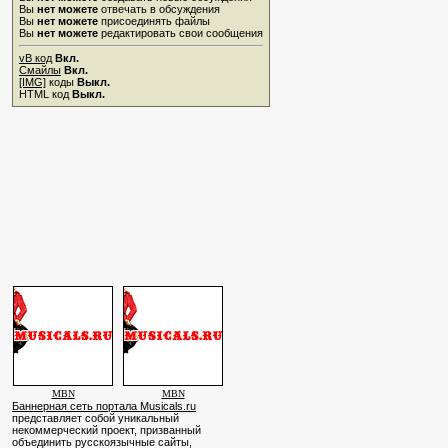
Вы
нет можете
отвечать в обсуждения
Вы
нет можете
присоединять файлы
Вы
нет можете
редактировать свои сообщения
vB код
Вкл.
Смайлы
Вкл.
[IMG]
коды
Выкл.
HTML код
Выкл.
MBN
MBN
Баннерная сеть портала Musicals.ru
представляет собой уникальный
некоммерческий проект, призванный
объединить русскоязычные сайты,