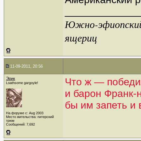
_____________
Южно-эфиопский 
ящериц
11-09-2011, 20:56
Эрик
Что ж — побед
Loathsome gargoyle!
и барон Франк-
бы им запеть и 
На форуме с: Aug 2003
Место жительства: питерский
трюм
Сообщений: 7,692