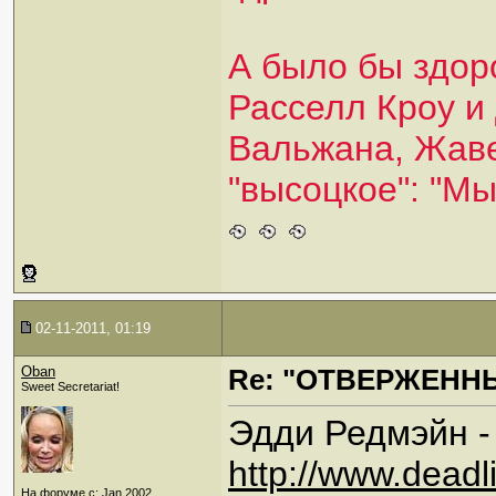
А было бы здор
Расселл Кроу и
Вальжана, Жаве
"высоцкое": "Мы
02-11-2011, 01:19
Oban
Re: "ОТВЕРЖЕННЫ
Sweet Secretariat!
Эдди Редмэйн -
http://www.deadl
На форуме с: Jan 2002