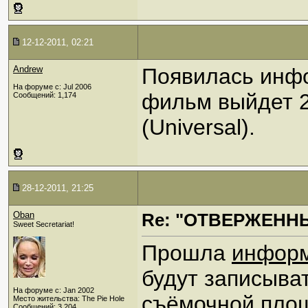
12-12-2011, 02:21
Andrew
Появилась инфо
На форуме с: Jul 2006
фильм выйдет 2
Сообщений: 1,174
(Universal).
28-12-2011, 21:25
Oban
Re: "ОТВЕРЖЕННЫ
Sweet Secretariat!
Прошла
инфор
будут записыват
На форуме с: Jan 2002
съёмочной пло
Место жительства: The Pie Hole
Сообщений: 3,204