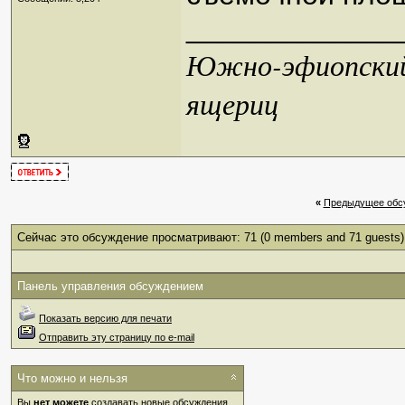
_____________
Южно-эфиопский 
ящериц
«
Предыдущее обс
Сейчас это обсуждение просматривают: 71
(0 members and 71 guests)
Панель управления обсуждением
Показать версию для печати
Отправить эту страницу по e-mail
Что можно и нельзя
Вы
нет можете
создавать новые обсуждения