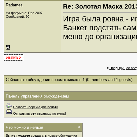
Radames
Re: Золотая Маска 201
На форуме с: Dec 2007
Игра была ровна - играли
Сообщений: 90
Банкет подстать сам
меню до организаци
«
Предыдущее обс
Сейчас это обсуждение просматривают: 1
(0 members and 1 guests)
Панель управления обсуждением
Показать версию для печати
Отправить эту страницу по e-mail
Что можно и нельзя
Вы
нет можете
создавать новые обсуждения