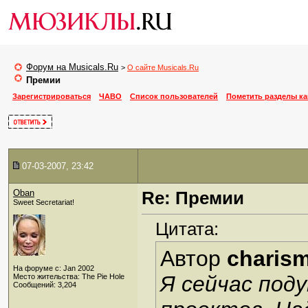
Форум на Musicals.Ru
>
О сайте Musicals.Ru
Премии
Зарегистрироваться
ЧАВО
Список пользователей
Пометить разделы к
07-03-2007, 23:42
Oban
Re: Премии
Sweet Secretariat!
Цитата:
Автор
charis
На форуме с: Jan 2002
Я сейчас под
Место жительства: The Pie Hole
Сообщений: 3,204