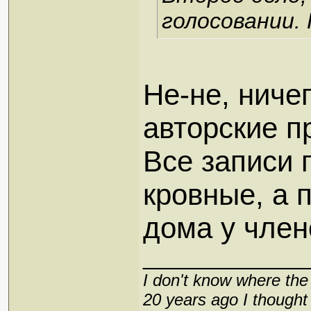
голосовании.
Не-не, ниче
авторские п
Все записи 
кровные, а 
дома у член
_____________
I don't know where the 
20 years ago I thought