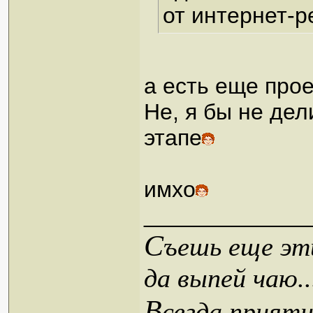
от интернет-р
а есть еще про
Не, я бы не дел
этапе
имхо
_____________
С
ъешь еще эти
да выпей чаю..
В
сегда приятн