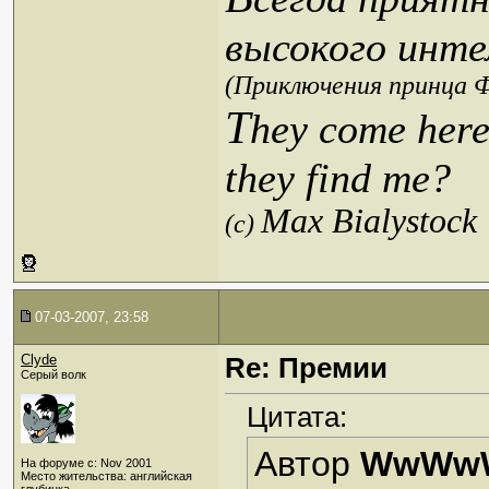
высокого инте
(Приключения принца Ф
T
hey come here
they find me?
Max Bialystock
(c)
07-03-2007, 23:58
Clyde
Re: Премии
Серый волк
Цитата:
Автор
WwWw
На форуме с: Nov 2001
Место жительства: английская