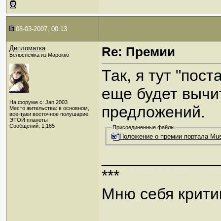
08-03-2007, 00:13
Дипломатка
Re: Премии
Белоснежка из Марокко
Так, я тут "пос
еще будет вычи
На форуме с: Jan 2003
предложений.
Место жительства: в основном,
все-таки восточное полушарие
ЭТОЙ планеты
Сообщений: 1,165
Присоединенные файлы
Положение о премии портала Mus
_____________
***
Мню себя критик