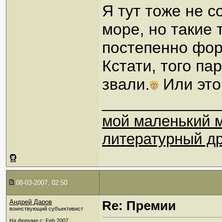
Я тут тоже не с
море, но такие
постепенно фо
Кстати, того па
звали.
Или это
_____________
мой маленький 
литературный др
08-03-2007, 02:50
Андрей Даров
Re: Премии
воинствующий субъективист
На форуме с: Feb 2007