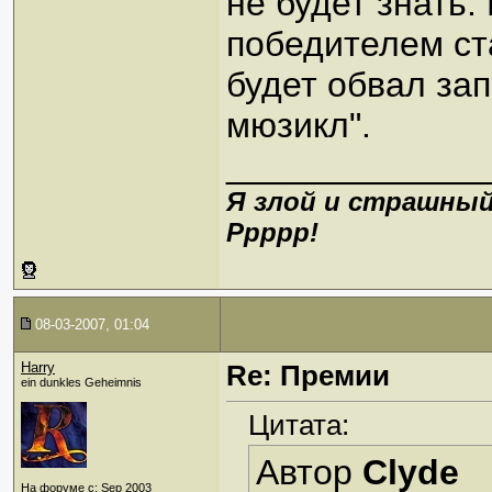
не будет знать.
победителем ст
будет обвал зап
мюзикл".
_____________
Я злой и страшный
Ррррр!
08-03-2007, 01:04
Harry
Re: Премии
ein dunkles Geheimnis
Цитата:
Автор
Clyde
На форуме с: Sep 2003