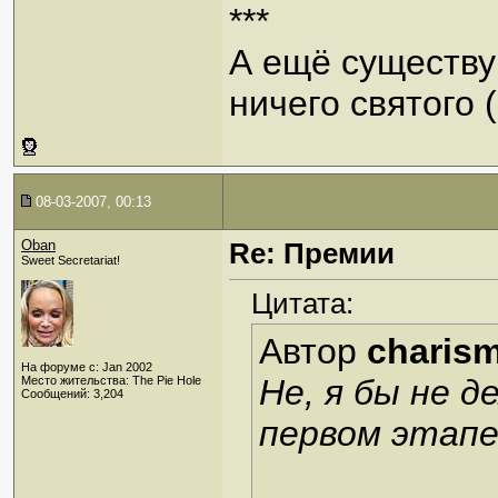
***
А ещё существую
ничего святого 
08-03-2007, 00:13
Oban
Re: Премии
Sweet Secretariat!
Цитата:
Автор
charis
На форуме с: Jan 2002
Не, я бы не д
Место жительства: The Pie Hole
Сообщений: 3,204
первом этап