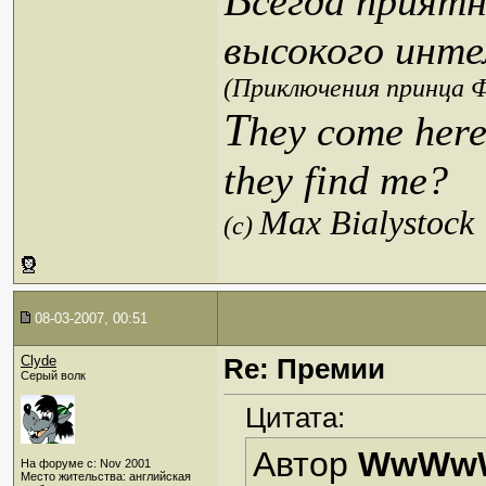
сегда приятн
высокого инте
(Приключения принца Ф
T
hey come here
they find me?
Max Bialystock
(c)
08-03-2007, 00:51
Clyde
Re: Премии
Серый волк
Цитата:
Автор
WwWw
На форуме с: Nov 2001
Место жительства: английская