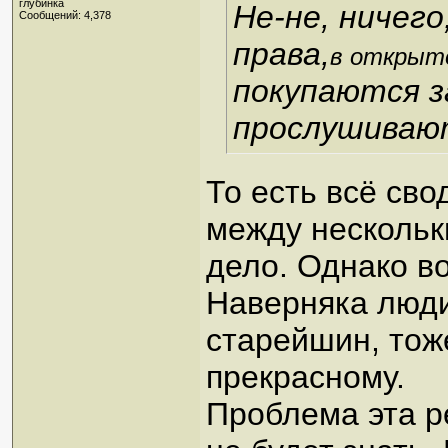
глубинка
Не-не, ничег
Сообщений: 4,378
права,
в открыт
покупаются з
прослушивают
То есть всё сво
между нескольк
дело. Однако во
Наверняка люди
старейшин, тож
прекрасному.
Проблема эта р