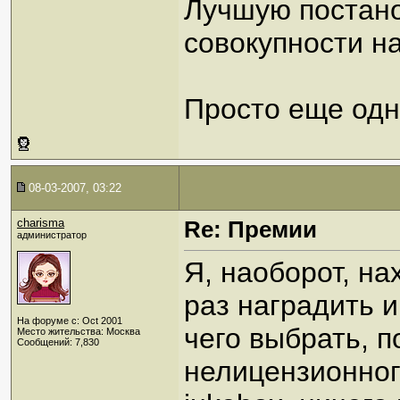
Лучшую постано
совокупности н
Просто еще одн
08-03-2007, 03:22
charisma
Re: Премии
администратор
Я, наоборот, на
раз наградить и
На форуме с: Oct 2001
чего выбрать, п
Место жительства: Москва
Сообщений: 7,830
нелицензионного