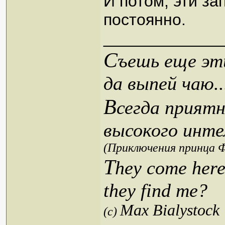
И потом, эти за
постоянно.
_____________
С
ъешь еще эти
да выпей чаю..
В
сегда приятн
высокого инте
(Приключения принца Ф
T
hey come here
they find me?
Max Bialystock
(c)