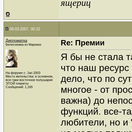
ящериц
08-03-2007, 00:22
Дипломатка
Re: Премии
Белоснежка из Марокко
Я бы не стала т
что наш ресурс 
На форуме с: Jan 2003
дело, что по су
Место жительства: в основном,
все-таки восточное полушарие
ЭТОЙ планеты
многое - от пр
Сообщений: 1,165
важна) до непо
функций. все-та
любители, но и 