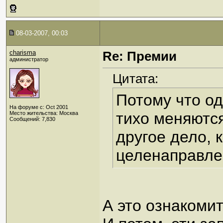
08-03-2007, 00:03
charisma
Re: Премии
администратор
Цитата:
Потому что од
На форуме с: Oct 2001
тихо меняются
Место жительства: Москва
Сообщений: 7,830
другое дело, 
целенаправле
А это ознакоми