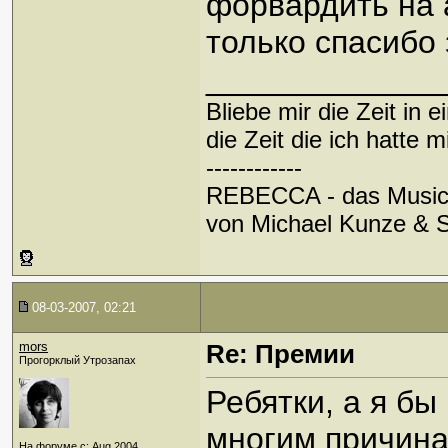
форвардить на
только спасибо
_____________
Bliebe mir die Zeit in e
die Zeit die ich hatte mi
------------
REBECCA - das Music
von Michael Kunze & S
08-03-2007, 02:21
mors
Re: Премии
Прогорклый Утрозапах
Ребятки, а я бы
многим причина
На форуме с: Aug 2004