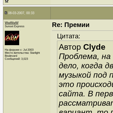
08-03-2007, 00:33
WwWwW
Re: Премии
Sunset Express
Цитата:
Автор
Clyde
На форуме с: Jul 2003
Место жительства: Starlight
Проблема, на
Boulevard
Сообщений: 3,023
дело, когда 
музыкой под п
это происход
сайта. В перв
рассматрива
вариант, то 