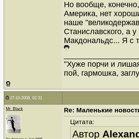
Но вообще, конечно, 
Америка, нет хорош
наше "великодержав
Станиславского, а у
Макдональдс... Я с 
_________________
"Хуже порчи и лиша
пой, гармошка, загл
27-10-2008, 02:31
Mr. Black
Re: Маленькие новост
Цитата:
Автор
Alexan