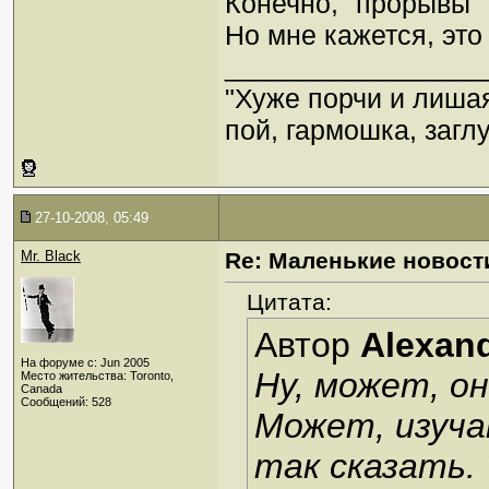
Конечно, "прорывы" 
Но мне кажется, это
_________________
"Хуже порчи и лиша
пой, гармошка, загл
27-10-2008, 05:49
Mr. Black
Re: Маленькие новост
Цитата:
Автор
Alexan
На форуме с: Jun 2005
Ну, может, он
Место жительства: Toronto,
Canada
Сообщений: 528
Может, изуча
так сказать. 