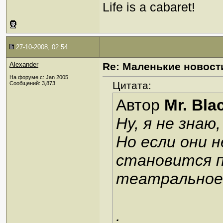
Life is a cabaret!
27-10-2008, 02:54
Alexander
Re: Маленькие новост
На форуме с: Jan 2005
Цитата:
Сообщений: 3,873
Автор
Mr. Bla
Ну, я не зна
Но если они 
становится 
театральное 
.