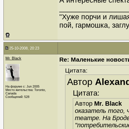
А интересные спекта
_________________
"Хуже порчи и лиша
пой, гармошка, загл
25-10-2008, 20:23
Mr. Black
Re: Маленькие новост
Цитата:
Автор
Alexan
На форуме с: Jun 2005
Место жительства: Toronto,
Цитата:
Canada
Сообщений: 528
Автор
Mr. Black
оказатель того, 
театре. На Бродв
"потребительские