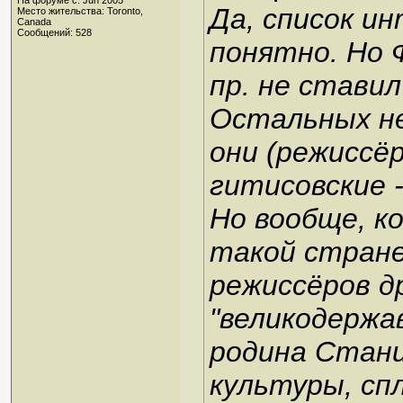
На форуме с: Jun 2005
Да, список ин
Место жительства: Toronto,
Canada
Сообщений: 528
понятно. Но 
пр. не стави
Остальных не
они (режиссёр
гитисовские -
Но вообще, ко
такой стране
режиссёров д
"великодержав
родина Станис
культуры, сп