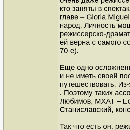
очень даже режиссер
кто заняты в спекта
главе – Gloria Migu
народ. Личность мо
режиссерско-драмату
ей верна с самого с
70-е).
Еще одно осложнени
и не иметь своей п
путешествовать. Из-
. Поэтому таких асс
Любимов, МХАТ – Еф
Станиславский, конеч
Так что есть он, реж