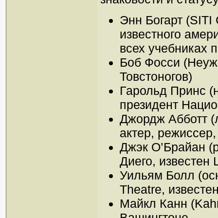
Энн Богарт (SITI
известного амери
всех учебниках 
Боб Фосси (Неуж
Товстоногов)
Гарольд Принс (н
президент Нацио
Джордж Абботт (
актер, режиссер,
Джэк О’Брайан (
Диего, известен
Уильям Болл (ос
Theatre, известе
Майкл Канн (Kah
Вашингтоне