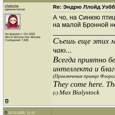
charisma
Re: Эндрю Ллойд Уэб
администратор
А чо, на Синюю птицу
на малой Бронной н
_________________
На форуме с: Oct 2001
Место жительства: Москва
С
ъешь еще этих м
Сообщений: 7,830
чаю...
В
сегда приятно б
интеллекта и благ
(Приключения принца Флориз
T
hey come here. Th
Max Bialystock
(c)
10-10-2009, 11:43