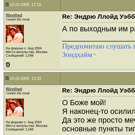
10-10-2009, 12:19
Winnifred
Re: Эндрю Ллойд Уэб
i swam the moat
А по выходным им р
_________________
Предпочитаю слушать п
На форуме с: Aug 2004
Место жительства: Москва
Зондхайм
Сообщений: 1,048
10-10-2009, 13:33
Winnifred
Re: Эндрю Ллойд Уэб
i swam the moat
О Боже мой!
Я наконец-то осили
Да это же просто м
На форуме с: Aug 2004
Место жительства: Москва
основные пункты т
Сообщений: 1,048