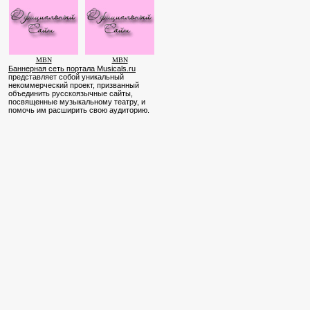
MBN
MBN
Баннерная сеть портала Musicals.ru
представляет собой уникальный
некоммерческий проект, призванный
объединить русскоязычные сайты,
посвященные музыкальному театру, и
помочь им расширить свою аудиторию.