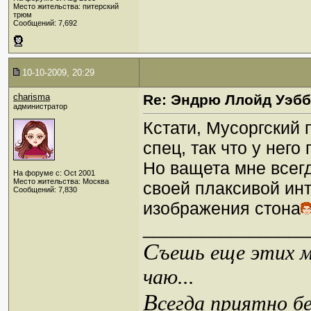
Место жительства: питерский
трюм
Сообщений: 7,692
10-10-2009, 20:29
charisma
Re: Эндрю Ллойд Уэб
администратор
Кстати, Мусоргский
спец, так что у него
Но ващета мне всегд
На форуме с: Oct 2001
Место жительства: Москва
своей плаксивой ин
Сообщений: 7,830
изображения стона
_________________
С
ъешь еще этих м
чаю...
В
сегда приятно б