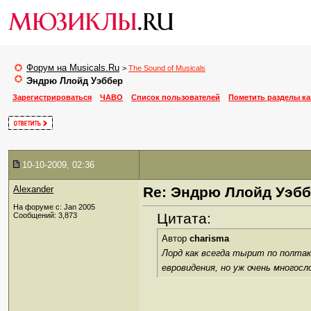
Форум на Musicals.Ru
>
The Sound of Musicals
Эндрю Ллойд Уэббер
Зарегистрироваться
ЧАВО
Список пользователей
Пометить разделы к
10-10-2009, 02:36
Alexander
Re: Эндрю Ллойд Уэб
На форуме с: Jan 2005
Цитата:
Сообщений: 3,873
Автор
charisma
Лорд как всегда тырит по полтак
евровидения, но уж очень многос