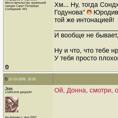
Хм... Ну, тогда Сон
Место жительства: маленький
городок Санкт-Петербург
Сообщений: 443
Годунова"
Юродивы
той же интонацией!
_________________
И вообще не бывает,
Ну и что, что тебе н
У тебя просто плохой
10-10-2009, 19:56
Эрик
Ой, Донна, смотри,
Loathsome gargoyle!
На форуме с: Aug 2003