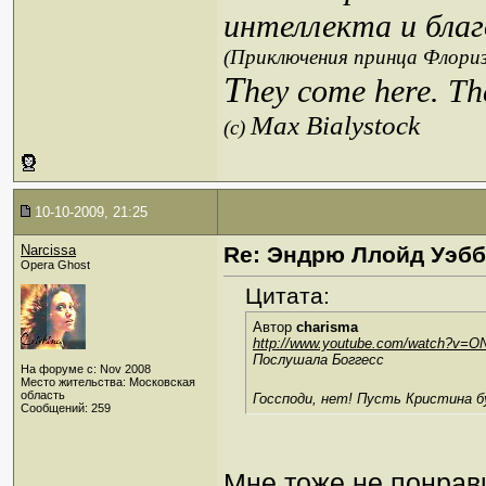
интеллекта и благ
(Приключения принца Флориз
T
hey come here. Th
Max Bialystock
(c)
10-10-2009, 21:25
Narcissa
Re: Эндрю Ллойд Уэб
Opera Ghost
Цитата:
Автор
charisma
http://www.youtube.com/watch?v=
Послушала Боггесс
На форуме с: Nov 2008
Место жительства: Московская
область
Госсподи, нет! Пусть Кристина 
Сообщений: 259
Мне тоже не понрав