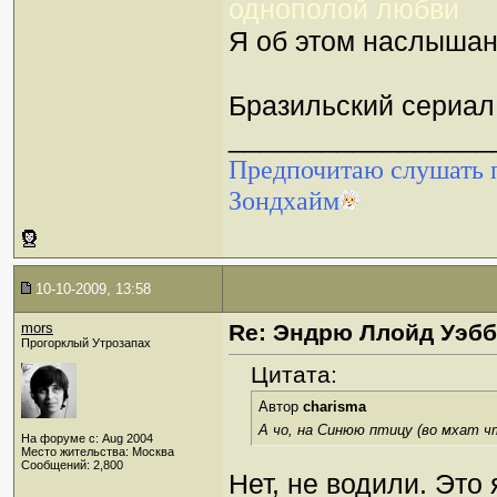
однополой любви
Я об этом наслышана
Бразильский сериал
_________________
Предпочитаю слушать п
Зондхайм
10-10-2009, 13:58
mors
Re: Эндрю Ллойд Уэб
Прогорклый Утрозапах
Цитата:
Автор
charisma
А чо, на Синюю птицу (во мхат чт
На форуме с: Aug 2004
Место жительства: Москва
Сообщений: 2,800
Нет, не водили. Это