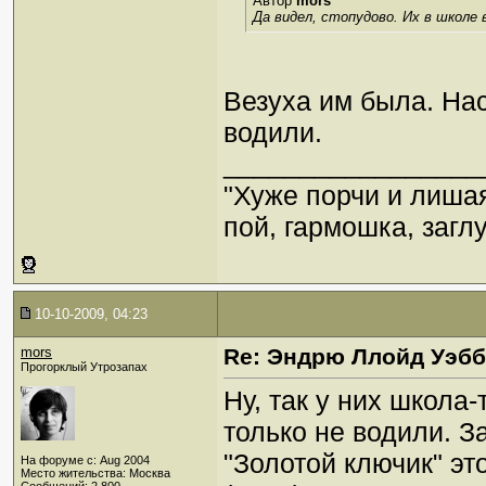
Автор
mors
Да видел, стопудово. Их в школе 
Везуха им была. Нас
водили.
_________________
"Хуже порчи и лиша
пой, гармошка, загл
10-10-2009, 04:23
mors
Re: Эндрю Ллойд Уэб
Прогорклый Утрозапах
Ну, так у них школа
только не водили. З
"Золотой ключик" эт
На форуме с: Aug 2004
Место жительства: Москва