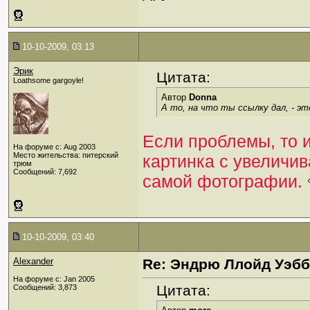
10-10-2009, 03:13
Эрик
Цитата:
Loathsome gargoyle!
Автор
Donna
А то, на что ты ссылку дал, - э
Если проблемы, то 
На форуме с: Aug 2003
Место жительства: питерский
картинка с увеличи
трюм
Сообщений: 7,692
самой фотографии.
10-10-2009, 03:40
Alexander
Re: Эндрю Ллойд Уэб
На форуме с: Jan 2005
Цитата:
Сообщений: 3,873