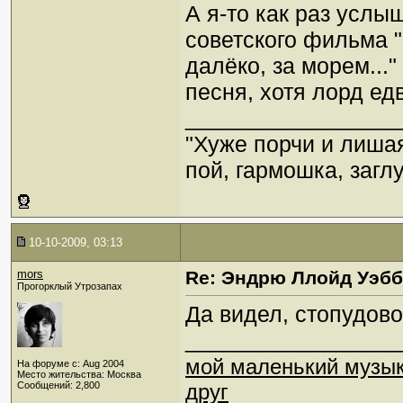
А я-то как раз усл
советского фильма "
далёко, за морем...
песня, хотя лорд едв
_________________
"Хуже порчи и лиша
пой, гармошка, загл
10-10-2009, 03:13
mors
Re: Эндрю Ллойд Уэб
Прогорклый Утрозапах
Да видел, стопудово
_________________
мой маленький музы
На форуме с: Aug 2004
Место жительства: Москва
Сообщений: 2,800
друг