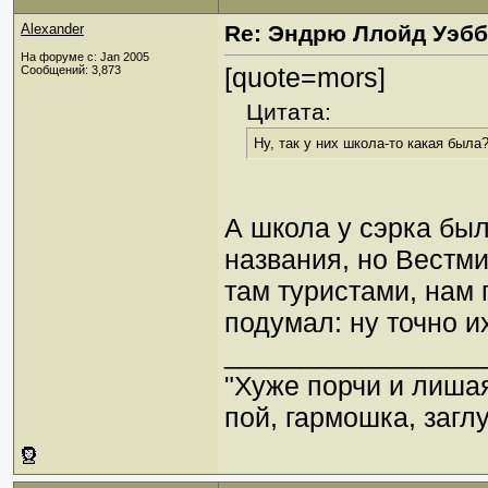
Alexander
Re: Эндрю Ллойд Уэб
На форуме с: Jan 2005
[quote=mors]
Сообщений: 3,873
Цитата:
Ну, так у них школа-то какая была?
А школа у сэрка был
названия, но Вестми
там туристами, нам г
подумал: ну точно и
_________________
"Хуже порчи и лиша
пой, гармошка, загл