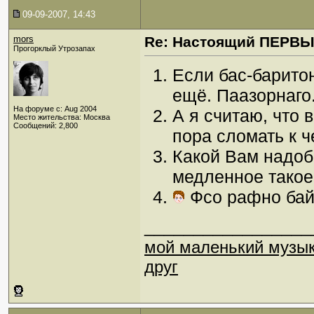
09-09-2007, 14:43
mors
Re: Настоящий ПЕРВ
Прогорклый Утрозапах
Если бас-баритон
ещё. Паазорнаго
На форуме с: Aug 2004
А я считаю, что
Место жительства: Москва
Сообщений: 2,800
пора сломать к ч
Какой Вам надоб
медленное такое
Фсо рафно бай
_________________
мой маленький музы
друг