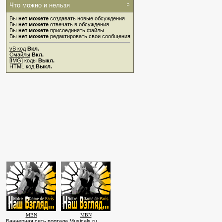
Что можно и нельзя
Вы
нет можете
создавать новые обсуждения
Вы
нет можете
отвечать в обсуждения
Вы
нет можете
присоединять файлы
Вы
нет можете
редактировать свои сообщения
vB код
Вкл.
Смайлы
Вкл.
[IMG]
коды
Выкл.
HTML код
Выкл.
MBN
MBN
Баннерная сеть портала Musicals.ru