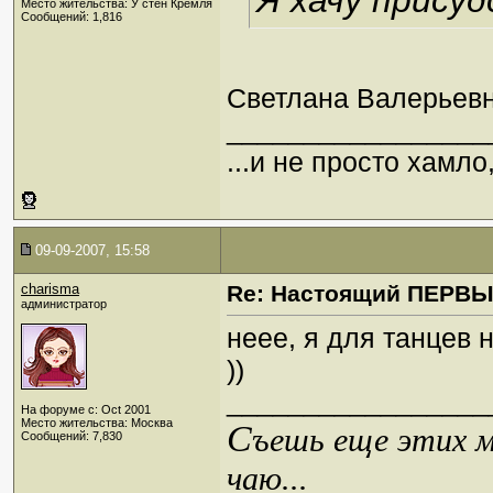
Я хачу прису
Место жительства: У стен Кремля
Сообщений: 1,816
Светлана Валерьевн
_________________
...и не просто хамл
09-09-2007, 15:58
charisma
Re: Настоящий ПЕРВ
администратор
неее, я для танцев
))
_________________
На форуме с: Oct 2001
Место жительства: Москва
С
ъешь еще этих м
Сообщений: 7,830
чаю...