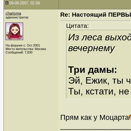
09-09-2007, 02:59
charisma
Re: Настоящий ПЕРВ
администратор
Цитата:
Из леса выхо
вечернему
На форуме с: Oct 2001
Место жительства: Москва
Сообщений: 7,830
Три дамы:
Эй, Ежик, ты 
Ты, кстати, н
Прям как у Моцарта
_________________