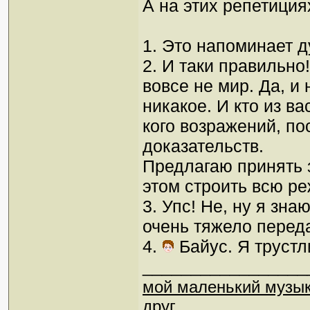
А на этих репетиция
1. Это напоминает д
2. И таки правильно!
вовсе не мир. Да, и
никакое. И кто из ва
кого возражений, по
доказательств.
Предлагаю принять з
этом строить всю ре
3. Упс! Не, ну я зна
очень тяжело переда
4.
Байус. Я трустл
_________________
мой маленький музы
друг