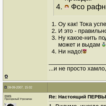
Фсо рафно
Оу как! Тока усп
И это - правильн
Ну какое-нить по
может и выдам
Ни надо!
_________________
...и не просто хамл
09-09-2007, 15:02
mors
Re: Настоящий ПЕРВ
Прогорклый Утрозапах