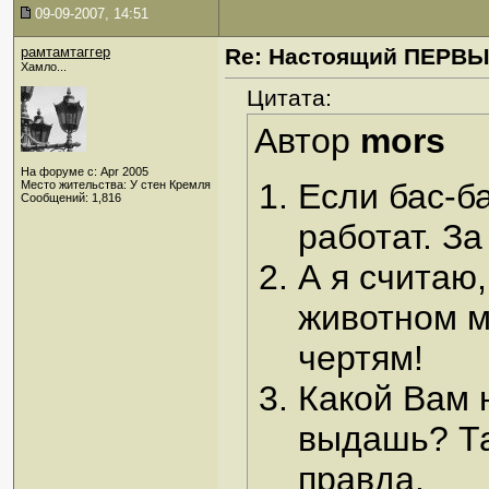
09-09-2007, 14:51
рамтамтаггер
Re: Настоящий ПЕРВ
Хамло...
Цитата:
Автор
mors
На форуме с: Apr 2005
Если бас-ба
Место жительства: У стен Кремля
Сообщений: 1,816
работат. З
А я считаю,
животном м
чертям!
Какой Вам 
выдашь? Та
правда.