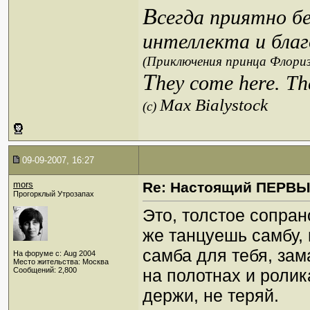
В
сегда приятно б
интеллекта и благ
(Приключения принца Флориз
T
hey come here. Th
Max Bialystock
(c)
09-09-2007, 16:27
mors
Re: Настоящий ПЕРВ
Прогорклый Утрозапах
Это, толстое сопра
же танцуешь самбу, 
самба для тебя, зам
На форуме с: Aug 2004
Место жительства: Москва
Сообщений: 2,800
на полотнах и ролик
держи, не теряй.