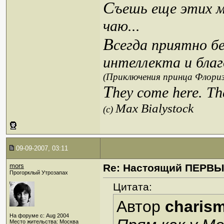
С
ъешь еще этих м
чаю...
В
сегда приятно б
интеллекта и благ
(Приключения принца Флориз
T
hey come here. Th
Max Bialystock
(c)
09-09-2007, 03:11
mors
Re: Настоящий ПЕРВ
Прогорклый Утрозапах
Цитата:
Автор
charis
На форуме с: Aug 2004
Место жительства: Москва