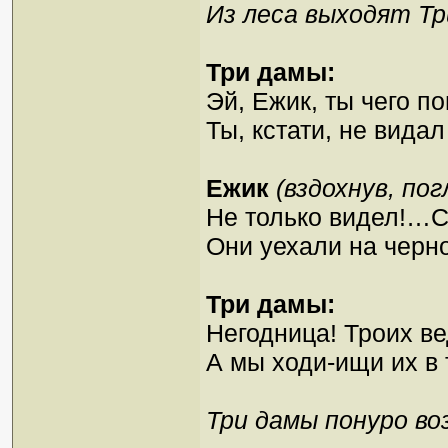
Из леса выходят Т
Три дамы:
Эй, Ежик, ты чего п
Ты, кстати, не вида
Ежик
(вздохнув, по
Не только видел!…
Они уехали на черн
Три дамы:
Негодница! Троих ве
А мы ходи-ищи их в
Три дамы понуро во