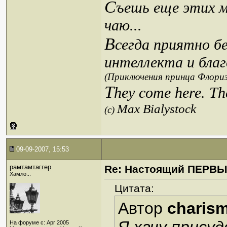
С
ъешь еще этих м
чаю...
В
сегда приятно б
интеллекта и благ
(Приключения принца Флориз
T
hey come here. Th
Max Bialystock
(c)
09-09-2007, 15:53
рамтамтаггер
Re: Настоящий ПЕРВ
Хамло...
Цитата:
Автор
charis
На форуме с: Apr 2005