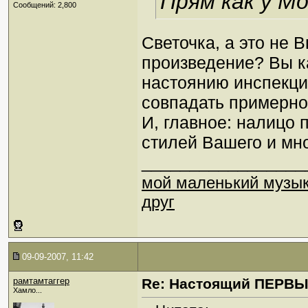
Прям как у М
Сообщений: 2,800
Светочка, а это не 
произведение? Вы ка
настоянию инспекци
совпадать примерно
И, главное: налицо
стилей Вашего и мн
_________________
мой маленький музы
друг
09-09-2007, 11:42
рамтамтаггер
Re: Настоящий ПЕРВ
Хамло...