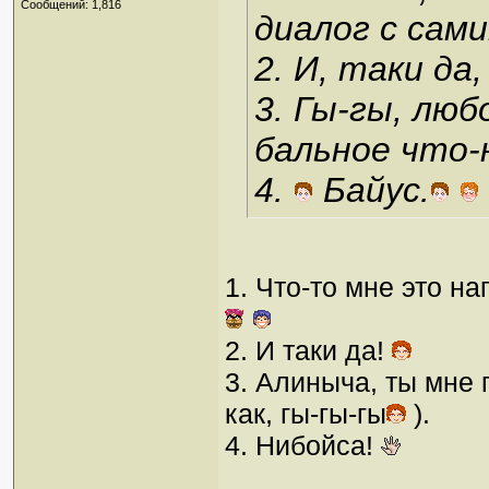
Сообщений: 1,816
диалог с сами
2. И, таки да
3. Гы-гы, лю
бальное что-
4.
Байус.
1. Что-то мне это на
2. И таки да!
3. Алиныча, ты мне 
как, гы-гы-гы
).
4. Нибойса!
_________________