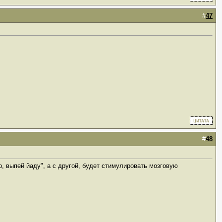
#
47
#
48
, выпей йаду", а с другой, будет стимулировать мозговую