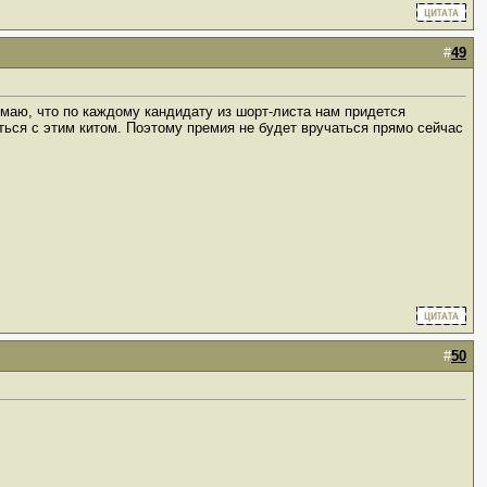
#
49
умаю, что по каждому кандидату из шорт-листа нам придется
миться с этим китом. Поэтому премия не будет вручаться прямо сейчас
#
50