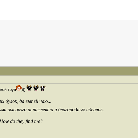
 мой труп
)))
х булок, да выпей чаю...
ьми высокого интеллекта и благородных идеалов.
 How do they find me?