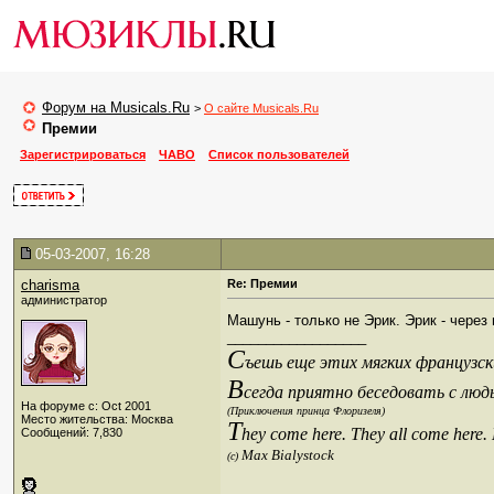
Форум на Musicals.Ru
>
О сайте Musicals.Ru
Премии
Зарегистрироваться
ЧАВО
Список пользователей
05-03-2007, 16:28
charisma
Re: Премии
администратор
Машунь - только не Эрик. Эрик - через
__________________
С
ъешь еще этих мягких французски
В
сегда приятно беседовать с люд
На форуме с: Oct 2001
(Приключения принца Флоризеля)
Место жительства: Москва
T
hey come here. They all come here.
Сообщений: 7,830
Max Bialystock
(c)