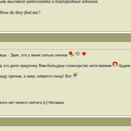
ьми высокого интеллекта и благородных идеалов.
 How do they find me?
ешь - Эрик, это у меня сильно личное
д это дело предложу Вим-Бильдану спонсорство анти-премии
будем 
ежду прочим, к нему либретто пишу! Вот.
ого нет ничего святого (с) Наташка