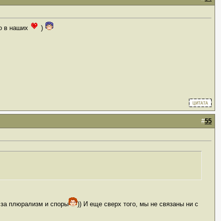
но в наших
)
#
55
ы за плюрализм и споры
)) И еще сверх того, мы не связаны ни с