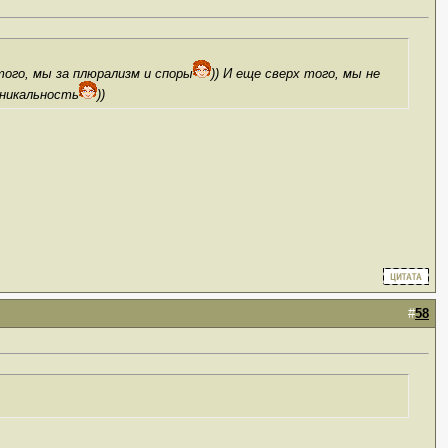
того, мы за плюрализм и споры
)) И еще сверх того, мы не
уникальность
))
#
58