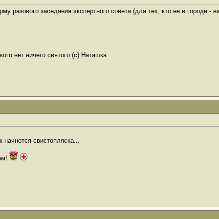
у разового заседания экспертного совета (для тех, кто не в городе - в
ого нет ничего святого (с) Наташка
ак начнется свистопляска...
ом!