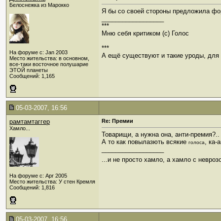
Белоснежка из Марокко
Я бы со своей стороны предложила форм
__________________
***
Мню себя критиком (c) Голос
***
На форуме с: Jan 2003
А ещё существуют и такие уроды, для к
Место жительства: в основном,
все-таки восточное полушарие
ЭТОЙ планеты
Сообщений: 1,165
05-03-2007, 16:56
рамтамтаггер
Re: Премии
Хамло...
Товарищи, а нужна она, анти-премия?..
А то как повылазють всякие
, ка-
голоса
__________________
...и не просто хамло, а хамло с невроз
На форуме с: Apr 2005
Место жительства: У стен Кремля
Сообщений: 1,816
05-03-2007, 16:56