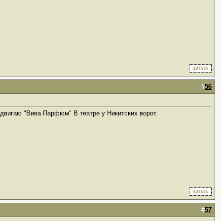
#
56
ыдвигаю "Вива Парфюм" В театре у Никитских ворот.
#
57