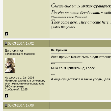
__________________
С
ъешь еще этих мягких французски
В
сегда приятно беседовать с люд
(Приключения принца Флоризеля)
T
hey come here. They all come here.
Max Bialystock
(c)
05-03-2007, 17:02
Дипломатка
Re: Премии
Белоснежка из Марокко
Анти-премия может быть в единственно
__________________
***
Мню себя критиком (c) Голос
***
На форуме с: Jan 2003
А ещё существуют и такие уроды, для к
Место жительства: в основном,
все-таки восточное полушарие
ЭТОЙ планеты
Сообщений: 1,165
05-03-2007, 17:08