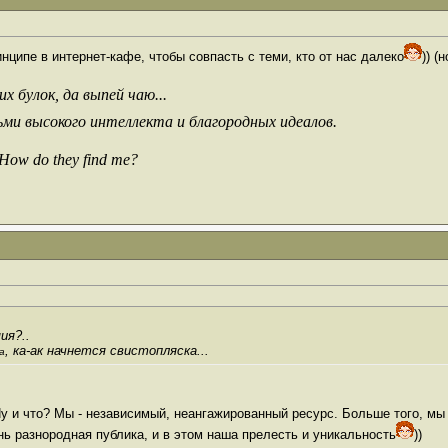
инципе в интернет-кафе, чтобы совпасть с теми, кто от нас далеко
)) (
х булок, да выпей чаю...
ьми высокого интеллекта и благородных идеалов.
 How do they find me?
ия?..
, ка-ак начнется свистопляска...
а
Ну и что? Мы - независимый, неангажированный ресурс. Больше того, м
нь разнородная публика, и в этом наша прелесть и уникальность
))