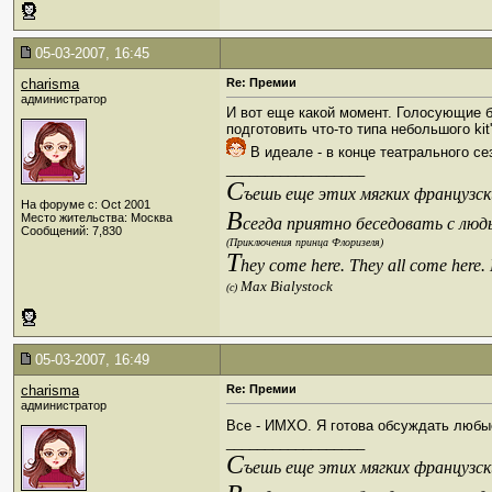
05-03-2007, 16:45
charisma
Re: Премии
администратор
И вот еще какой момент. Голосующие б
подготовить что-то типа небольшого ki
В идеале - в конце театрального се
__________________
С
ъешь еще этих мягких французски
На форуме с: Oct 2001
В
Место жительства: Москва
сегда приятно беседовать с люд
Сообщений: 7,830
(Приключения принца Флоризеля)
T
hey come here. They all come here.
Max Bialystock
(c)
05-03-2007, 16:49
charisma
Re: Премии
администратор
Все - ИМХО. Я готова обсуждать люб
__________________
С
ъешь еще этих мягких французски