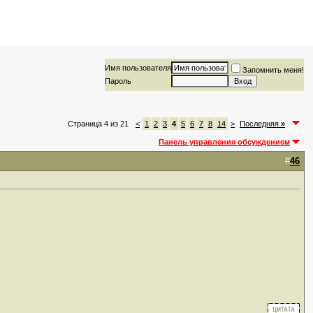
Имя пользователя
Запомнить меня!
Пароль
Страница 4 из 21
<
1
2
3
4
5
6
7
8
14
>
Последняя
»
Панель управления обсуждением
#
46