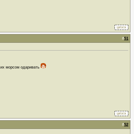
#
51
их морсом одаривать
#
52