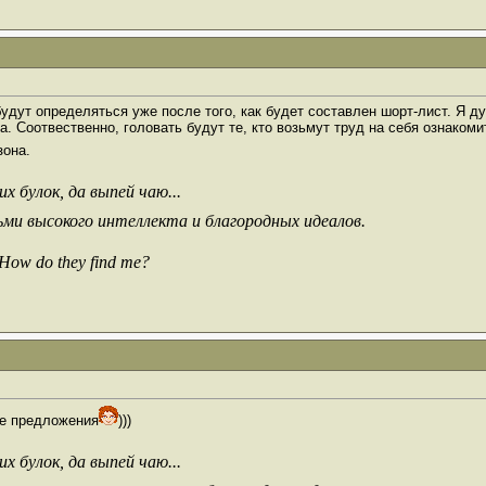
удут определяться уже после того, как будет составлен шорт-лист. Я д
t'a. Соотвественно, головать будут те, кто возьмут труд на себя ознако
зона.
х булок, да выпей чаю...
ьми высокого интеллекта и благородных идеалов.
 How do they find me?
ые предложения
)))
х булок, да выпей чаю...