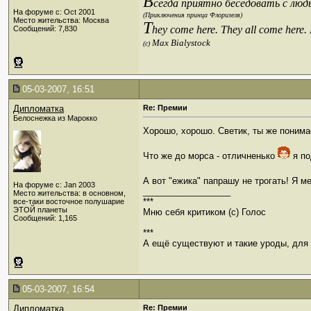
В
сегда приятно беседовать с люд
На форуме с: Oct 2001
(Приключения принца Флоризеля)
Место жительства: Москва
T
hey come here. They all come here.
Сообщений: 7,830
Max Bialystock
(c)
05-03-2007, 16:51
Дипломатка
Re: Премии
Белоснежка из Марокко
Хорошо, хорошо. Светик, ты же понима
Что же до морса - отличненько
я по
А вот "ежика" папрашу не трогать! Я м
На форуме с: Jan 2003
__________________
Место жительства: в основном,
***
все-таки восточное полушарие
ЭТОЙ планеты
Мню себя критиком (c) Голос
Сообщений: 1,165
***
А ещё существуют и такие уроды, для к
05-03-2007, 16:54
Дипломатка
Re: Премии