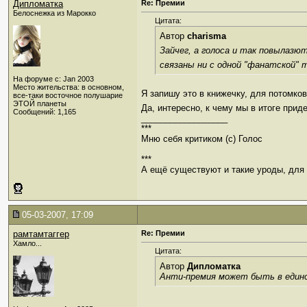
Дипломатка
Re: Премии
Белоснежка из Марокко
Цитата:
Автор
charisma
Зайчег, а голоса и так повылазю
связаны ни с одной "фанатской" т
На форуме с: Jan 2003
Место жительства: в основном,
Я запишу это в книжечку, для потомков 
все-таки восточное полушарие
ЭТОЙ планеты
Да, интересно, к чему мы в итоге при
Сообщений: 1,165
__________________
***
Мню себя критиком (c) Голос
***
А ещё существуют и такие уроды, для к
05-03-2007, 17:09
рамтамтаггер
Re: Премии
Хамло...
Цитата:
Автор
Дипломатка
Анти-премия может быть в единс