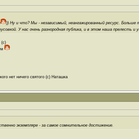
т
)) Ну и что? Мы - независимый, неангажированный ресурс. Больше 
усовкой. У нас очень разнородная публика, и в этом наша прелесть и 
(с)
дем
ого нет ничего святого (с) Наташка
твенно экземпляре - за самое сомнительное достижение.