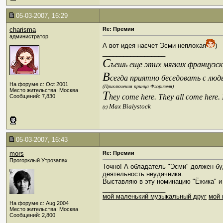
05-03-2007, 16:29
charisma
Re: Премии
администратор
А вот идея насчет Эсми неплохая
)
__________________
С
ъешь еще этих мягких французски
В
сегда приятно беседовать с люд
На форуме с: Oct 2001
(Приключения принца Флоризеля)
Место жительства: Москва
T
hey come here. They all come here.
Сообщений: 7,830
Max Bialystock
(c)
05-03-2007, 16:43
mors
Re: Премии
Прогорклый Утрозапах
Точно! А обладатель "Эсми" должен бу
деятельность неудачника.
Выставляю в эту номинацию "Ёжика" и
__________________
мой маленький музыкальный друг
мой 
На форуме с: Aug 2004
Место жительства: Москва
Сообщений: 2,800