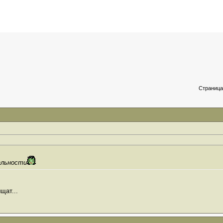
Страница
нальности
щат...