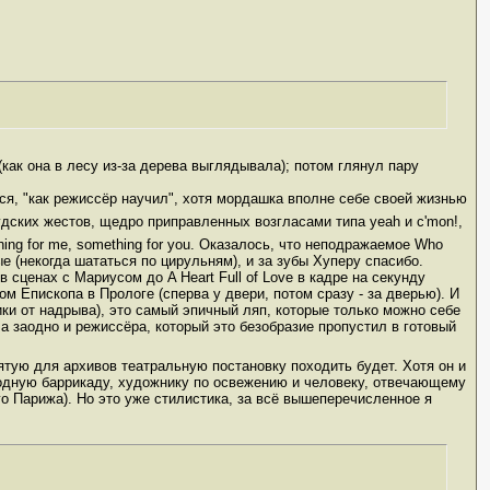
как она в лесу из-за дерева выглядывала); потом глянул пару
ся, "как режиссёр научил", хотя мордашка вполне себе своей жизнью
удских жестов, щедро приправленных возгласами типа yeah и c'mon!,
ing for me, something for you. Оказалось, что неподражаемое Who
е (некогда шататься по цирульням), и за зубы Хуперу спасибо.
 в сценах с Мариусом до A Heart Full of Love в кадре на секунду
 Епископа в Прологе (сперва у двери, потом сразу - за дверью). И
ики от надрыва), это самый эпичный ляп, которые только можно себе
а заодно и режиссёра, который это безобразие пропустил в готовый
ятую для архивов театральную постановку походить будет. Хотя он и
родную баррикаду, художнику по освежению и человеку, отвечающему
го Парижа). Но это уже стилистика, за всё вышеперечисленное я