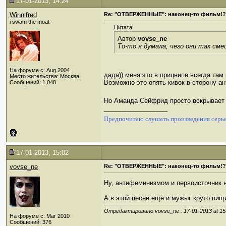
17-01-2013, 14:24
Winnifred
Re: "ОТВЕРЖЕННЫЕ": наконец-то фильм!?
i swam the moat
Цитата:
Автор
vovse_ne
То-то я думала, чего они так сме
На форуме с: Aug 2004
дада)) меня это в прицнипе всегда там
Место жительства: Москва
Возможно это опять кивок в сторону а
Сообщений: 1,048
Но Аманда Сейфрид просто вскрывает 
__________________
Предпочитаю слушать произведения серье
17-01-2013, 15:02
vovse_ne
Re: "ОТВЕРЖЕННЫЕ": наконец-то фильм!?
Ну, антифеминизмом и первоисточник 
А в этой песне ещё и мужыг круто пищи
Отредактировано vovse_ne : 17-01-2013 at
15
На форуме с: Mar 2010
Сообщений: 376