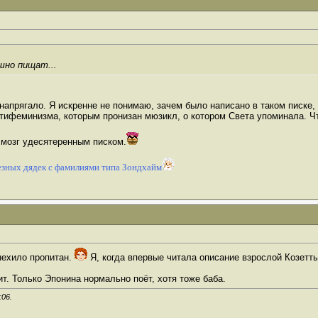
шно пищат...
 напрягало. Я искренне не понимаю, зачем было написано в таком писке, 
нтифеминизма, которым пронизан мюзикл, о котором Света упоминала. Ч
мозг удесятеренным писком.
зных дядек с фамилиями типа Зондхайм
нехило пропитан.
Я, когда впервые читала описание взрослой Козетт
т. Только Эпонина нормально поёт, хотя тоже баба.
:06
.