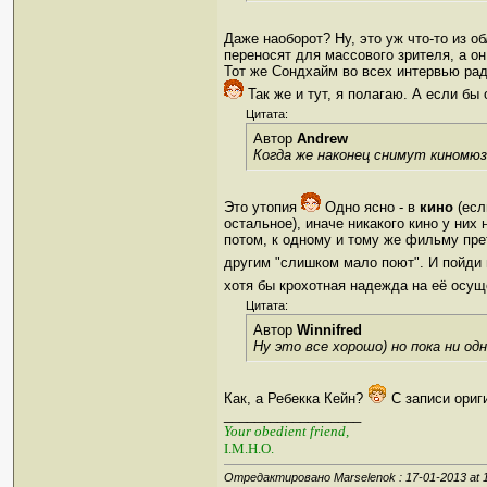
Даже наоборот? Ну, это уж что-то из 
переносят для массового зрителя, а о
Тот же Сондхайм во всех интервью раду
Так же и тут, я полагаю. А если бы
Цитата:
Автор
Andrew
Когда же наконец снимут киномю
Это утопия
Одно ясно - в
кино
(есл
остальное), иначе никакого кино у них
потом, к одному и тому же фильму пре
другим "слишком мало поют". И пойди п
хотя бы крохотная надежда на её осу
Цитата:
Автор
Winnifred
Ну это все хорошо) но пока ни од
Как, а Ребекка Кейн?
С записи ориг
__________________
Your obedient friend,
I.M.H.O.
Отредактировано Marselenok : 17-01-2013 at