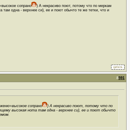
ю=высокое сопрано
) А некрасиво поют, потому что по меркам
там одна - верхнее си), ее и поют обычто те же тетки, что и
#
591
инженю=высокое сопрано
) А некрасиво поют, потому что по
щему высокая нота там одна - верхнее си), ее и поют обычто
емом.