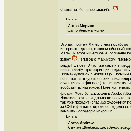
charisma
, большое спасибо!
Цитата:
Автор
Марина
Зато девочка милая
Это да, причём Хупер с ней поработал
интервью - да нет, в жизни обычный реб
Мальчик тоже ничего себе, особенно к
живёт
) (эпизод с Мариусом, письмо
когда НЕ поёт :D (тот же самый эпизод
needs charity (транскрипции поддалось
Промахнулся он с ногтями (у Эпонины в 
появляется аккуратненький наманикюре
с Фантиной в финале (кто не заметил и
вообразить, наверное. Понятно теперь
фильм. Хоть бы замазали в Adobe After
Надеюсь, хоть к изданию на носителях
так уже походит (спасибо художнику п
за CGI в фильме, огромное отдельное 
команду благодарю искренне.
Цитата:
Автор
Andrew
Сам же Шонберг, как где-то гово