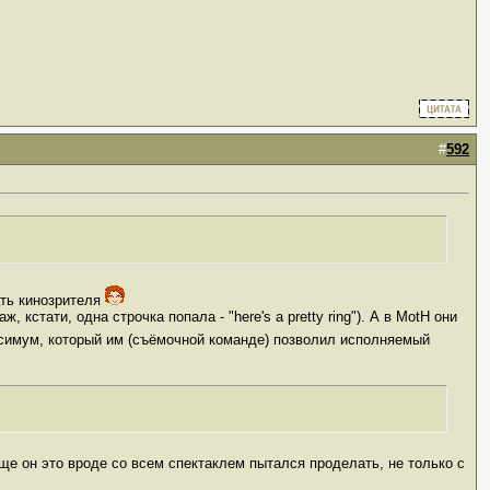
#
592
гать кинозрителя
кстати, одна строчка попала - "here's a pretty ring"). А в MotH они
симум, который им (съёмочной команде) позволил исполняемый
ще он это вроде со всем спектаклем пытался проделать, не только с