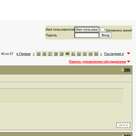
Имя пользователя
Запомнить меня!
Пароль
 40 из 57
«
Первая
<
30
36
37
38
39
40
41
42
43
44
50
>
Последняя
»
Панель управления обсуждением
#
586