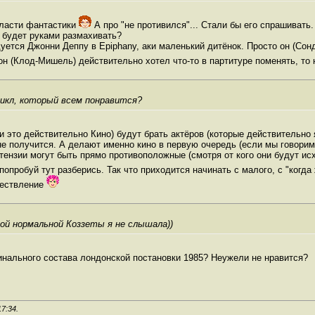
области фантастики
А про "не противился"... Стали бы его спрашивать
н будет руками размахивать?
ется Джонни Деппу в Epiphany, аки маленький дитёнок. Просто он (Сондх
 он (Клод-Мишель) действительно хотел что-то в партитуре поменять, то
зикл, который всем понравится?
и это действительно Кино) будут брать актёров (которые действительно
 не получится. А делают именно кино в первую очередь (если мы говори
тензии могут быть прямо противоположные (смотря от кого они будут исх
опробуй тут разберись. Так что приходится начинать с малого, с "когд
ществление
ной нормальной Коззеты я не слышала))
инального состава лондонской постановки 1985? Неужели не нравится?
17:34
.