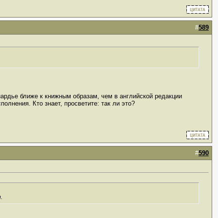
#
589
нардье ближе к книжным образам, чем в английской редакции
полнения. Кто знает, просветите: так ли это?
#
590
.