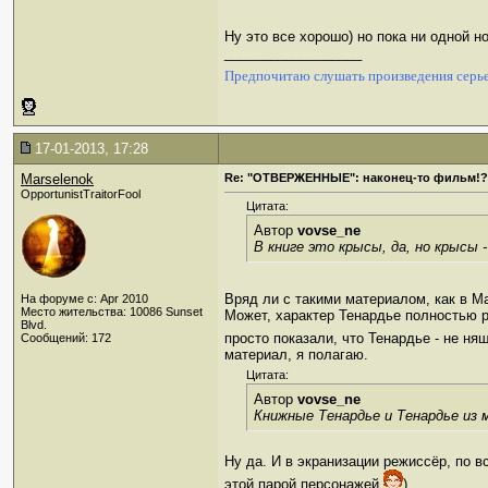
Ну это все хорошо) но пока ни одной 
__________________
Предпочитаю слушать произведения серье
17-01-2013, 17:28
Marselenok
Re: "ОТВЕРЖЕННЫЕ": наконец-то фильм!?
OpportunistTraitorFool
Цитата:
Автор
vovse_ne
В книге это крысы, да, но крысы
Вряд ли с такими материалом, как в Ma
На форуме с: Apr 2010
Место жительства: 10086 Sunset
Может, характер Тенардье полностью рас
Blvd.
просто показали, что Тенардье - не н
Сообщений: 172
материал, я полагаю.
Цитата:
Автор
vovse_ne
Книжные Тенардье и Тенардье из 
Ну да. И в экранизации режиссёр, по 
этой парой персонажей
).