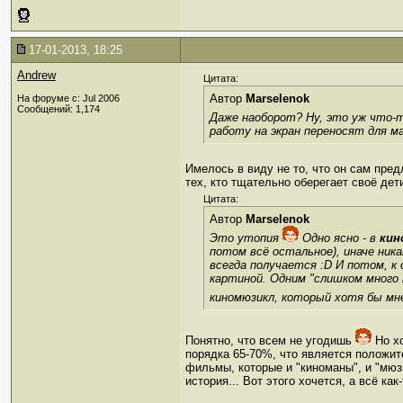
17-01-2013, 18:25
Andrew
Цитата:
Автор
Marselenok
На форуме с: Jul 2006
Сообщений: 1,174
Даже наоборот? Ну, это уж что
работу на экран переносят для м
Имелось в виду не то, что он сам пред
тех, кто тщательно оберегает своё дет
Цитата:
Автор
Marselenok
Это утопия
Одно ясно - в
кин
потом всё остальное), иначе ника
всегда получается :D И потом, 
картиной. Одним "слишком много 
киномюзикл, который хотя бы мн
Понятно, что всем не угодишь
Но х
порядка 65-70%, что является положит
фильмы, которые и "киноманы", и "мюз
история... Вот этого хочется, а всё как