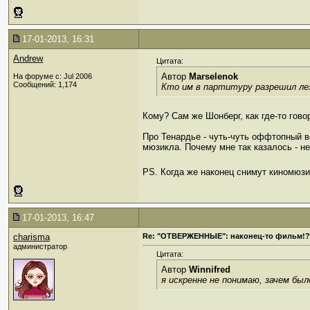
17-01-2013, 16:31
Andrew
Цитата:
Автор
Marselenok
На форуме с: Jul 2006
Сообщений: 1,174
Кто им в партитуру разрешил л
Кому? Сам же Шонберг, как где-то гово
Про Тенардье - чуть-чуть оффтопный в
мюзикла. Почему мне так казалось - не
PS. Когда же наконец снимут киномюз
17-01-2013, 16:47
charisma
Re: "ОТВЕРЖЕННЫЕ": наконец-то фильм!?
администратор
Цитата:
Автор
Winnifred
я искренне не понимаю, зачем был