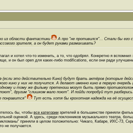
-то из области фантастики
А про "не противился"... Стали бы его
ассового зрителя, а он будет руками размахивать?
лагал и хотел что-то изменить, а то, что одобрял. Конкретно я вспомнил
ище, и он был open для каких-либо modifications, если они ради улучшен
о
(если это действительно Кино) будут брать актёров (которые дейс
кого кино у них не получится. А делают именно кино в первую очередь
к одному и тому же фильму претензии могут быть прямо противополож
поют", другим "слишком мало поют". И пойди попробуй тут разберись.
е понравится"
Тут есть хотя бы крохотная надежда на её осуще
отелось бы, чтобы
все категории
зрителей в большинстве приняли фильм 
ельной оценкой. А здесь, среди поклонников музыкального театра, бол
икломаны" приняли в целом положительно: Чикаго, Кабаре, ИХС-73, Скр
-то не получается.