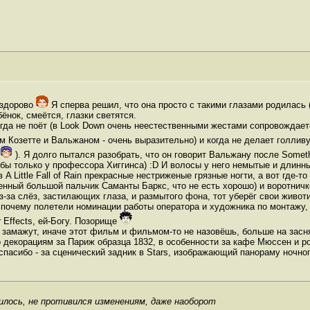
 здорово
Я сперва решил, что она просто с такими глазами родилась (
ёнок, смеётся, глазки светятся.
огда не поёт (в Look Down очень неестественными жестами сопровождает
м Козетте и Вальжаном - очень выразительно) и когда не делает голлив
). Я долго пытался разобрать, что он говорит Вальжану после Someth
 бы только у профессора Хиггинса) :D И волосы у него немытые и длинны
A Little Fall of Rain прекрасные нестриженые грязные ногти, а вот где-то
нный большой пальчик Саманты Баркс, что не есть хорошо) и воротничком
з-за слёз, застилающих глаза, и размытого фона, тот уберёг свои живот
, почему полетели номинации работы оператора и художника по монтажу, 
 Effects, ей-Богу. Позорище
 замажут, иначе этот фильм и фильмом-то не назовёшь, больше на засн
о декорациям за Париж образца 1832, в особенности за кафе Мюссен и 
спасибо - за сценический задник в Stars, изображающий панораму ночно
рилось, не противился изменениям,
даже наоборот