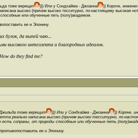
льда тоже верещит
))) Или у Сондхайма - Джоанна
)) Короче, инжен
аписана высоко (причем высоко тесситурно, по-настоящему высокая нота 
ы способные или обученные петь (полу)академом.
вопоставить ее и Эпонину.
х булок, да выпей чаю...
ьми высокого интеллекта и благородных идеалов.
 How do they find me?
я Джильда тоже верещит
))) Или у Сондхайма - Джоанна
)) Короче, 
тта реально написана высоко (причем высоко тесситурно, по-настоя
 есть сопраны, от природы способные или обученные петь (полу)акад
 противопоставить ее и Эпонину.