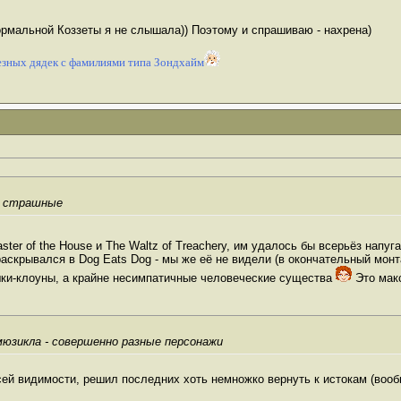
нормальной Коззеты я не слышала)) Поэтому и спрашиваю - нахрена)
зных дядек с фамилиями типа Зондхайм
 - страшные
ster of the House и The Waltz of Treachery, им удалось бы всерьёз напу
крывался в Dog Eats Dog - мы же её не видели (в окончательный монтаж, 
яшки-клоуны, а крайне несимпатичные человеческие существа
Это мак
мюзикла - совершенно разные персонажи
всей видимости, решил последних хоть немножко вернуть к истокам (вооб