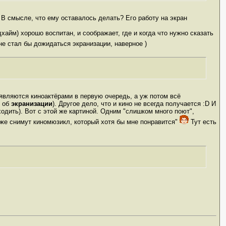
. В смысле, что ему оставалось делать? Его работу на экран
айм) хорошо воспитан, и соображает, где и когда что нужно сказать
 не стал бы дожидаться экранизации, наверное )
 являются киноактёрами в первую очередь, а уж потом всё
м об
экранизации
). Другое дело, что и кино не всегда получается :D И
одить). Вот с этой же картиной. Одним "слишком много поют",
а же снимут киномюзикл, который хотя бы мне понравится"
Тут есть