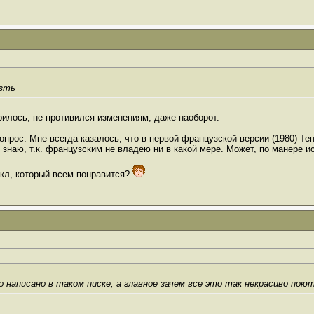
езть
рилось, не противился изменениям, даже наоборот.
опрос. Мне всегда казалось, что в первой французской версии (1980) Те
 знаю, т.к. французским не владею ни в какой мере. Может, по манере ис
икл, который всем понравится?
о написано в таком писке, а главное зачем все это так некрасиво поют