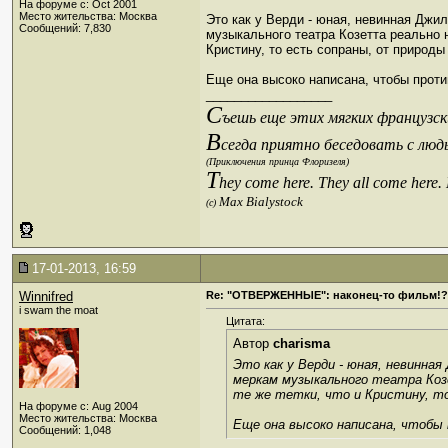
На форуме с: Oct 2001
Место жительства: Москва
Это как у Верди - юная, невинная Джи
Сообщений: 7,830
музыкального театра Козетта реально н
Кристину, то есть сопраны, от природ
Еще она высоко написана, чтобы проти
__________________
С
ъешь еще этих мягких французски
В
сегда приятно беседовать с люд
(Приключения принца Флоризеля)
T
hey come here. They all come here.
Max Bialystock
(c)
17-01-2013, 16:59
Winnifred
Re: "ОТВЕРЖЕННЫЕ": наконец-то фильм!?
i swam the moat
Цитата:
Автор
charisma
Это как у Верди - юная, невинна
меркам музыкального театра Козе
те же тетки, что и Кристину, то
На форуме с: Aug 2004
Место жительства: Москва
Еще она высоко написана, чтобы
Сообщений: 1,048