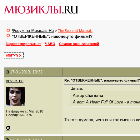
Форум на Musicals.Ru
>
The Sound of Musicals
"ОТВЕРЖЕННЫЕ": наконец-то фильм!?
Зарегистрироваться
ЧАВО
Список пользователей
17-01-2013, 13:32
vovse_ne
Re: "ОТВЕРЖЕННЫЕ": наконец-то фильм!?
Цитата:
Автор
charisma
А вот A Heart Full Of Love - в то
На форуме с: Mar 2010
Сообщений: 376
То-то я думала, чего они так смешно пи