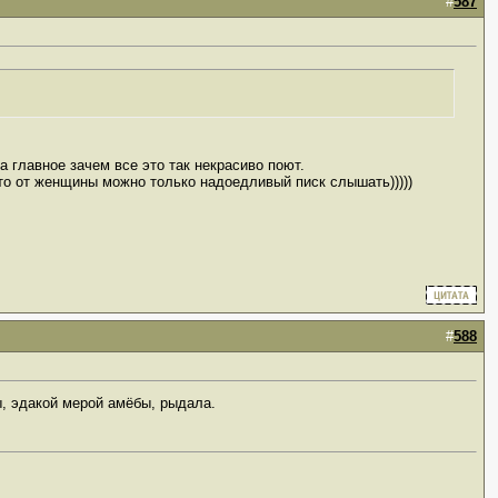
#
587
а главное зачем все это так некрасиво поют.
то от женщины можно только надоедливый писк слышать)))))
#
588
ы, эдакой мерой амёбы, рыдала.