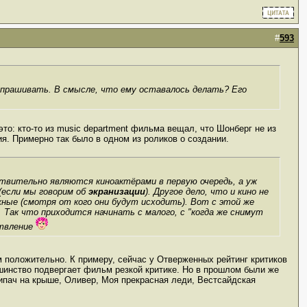
#
593
 спрашивать. В смысле, что ему оставалось делать? Его
 это: кто-то из music department фильма вещал, что Шонберг не из
ия. Примерно так было в одном из роликов о создании.
твительно являются киноактёрами в первую очередь, а уж
 (если мы говорим об
экранизации
). Другое дело, что и кино не
ные (смотря от кого они будут исходить). Вот с этой же
 Так что приходится начинать с малого, с "когда же снимут
ствление
положительно. К примеру, сейчас у Отверженных рейтинг критиков
ьшинство подвергает фильм резкой критике. Но в прошлом были же
ипач на крыше, Оливер, Моя прекрасная леди, Вестсайдская