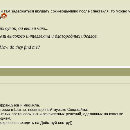
 там задержаться вкушать соки-воды-пиво после спектакля, то можно у
е
х булок, да выпей чаю...
ьми высокого интеллекта и благородных идеалов.
 How do they find me?
 французов и мюзикла.
атории в Шатле, посвященный музыке Сондхайма.
ытных постановочных и реквизитных решений, сделанных на коленке.
рджем.
оскресенья сходить на Действуй сестру))