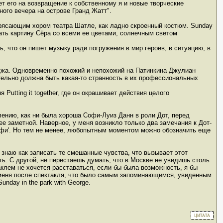
яет его на возвращение к собственному я и новые творческие
ного вечера на острове Гранд Жатт".
рясающим хором театра Шатле, как ладно скроенный костюм. Sunday
шать картину Сёра со всеми ее цветами, солнечным светом
 что он пишет музыку ради погружения в мир героев, в ситуацию, в
жа. Одновременно похожий и непохожий на Патинкина Джулиан
тельно должна быть какая-то странность в их профессиональных
utting it together, где он окрашивает действия целого
ению, как ни была хороша Софи-Луиз Данн в роли Дот, перед
ее заметной. Наверное, у меня возникло только два замечания к Дот-
 'фи'. Но тем не менее, любопытным моментом можно обозначить еще
знаю как записать те смешанные чувства, что вызывает этот
ть. С другой, не перестаешь думать, что в Москве не увидишь столь
лем не хочется расставаться, если бы была возможность, я бы
а меня после спектакля, что было самым запоминающимся, увиденным
nday in the park with George.