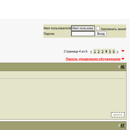
Имя пользователя
Запомнить меня!
Пароль
Страница 4 из 6
<
1
2
3
4
5
6
>
Панель управления обсуждением
#
46
#
47