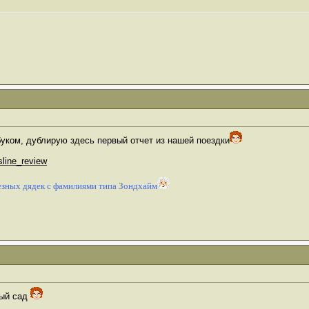
буком, дублирую здесь первый отчет из нашей поездки
sline_review
зных дядек с фамилиями типа Зондхайм
ный сад