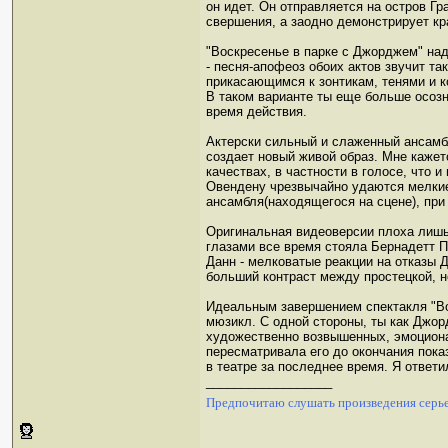
он идет. Он отправляется на остров Гр
свершения, а заодно демонстрирует кра
"Воскресенье в парке с Джорджем" на
- песня-апофеоз обоих актов звучит т
прикасающимся к зонтикам, тенями и к
В таком варианте ты еще больше осозн
время действия.
Актерски сильный и слаженный ансамб
создает новый живой образ. Мне кажет
качествах, в частности в голосе, что 
Овендену чрезвычайно удаются мелкие р
ансамбля(находящегося на сцене), при
Оригинальная видеоверсии плоха лишь 
глазами все время стояла Бернадетт Пи
Данн - мелковатые реакции на отказы 
больший контраст между простецкой, 
Идеальным завершением спектакля "Вос
мюзикл. С одной стороны, ты как Джор
художественно возвышенных, эмоциона
пересматривала его до окончания пока
в театре за последнее время. Я ответил
__________________
Предпочитаю слушать произведения серье