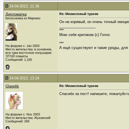
24-04-2013, 11:36
Дипломатка
Re: Мюзикловый туризм
Белоснежка из Марокко
Он не корявый, он очень точный эмоци
__________________
***
Мню себя критиком (c) Голос
***
На форуме с: Jan 2003
А ещё существуют и такие уроды, для к
Место жительства: в основном,
все-таки восточное полушарие
ЭТОЙ планеты
Сообщений: 1,165
24-04-2013, 13:24
Glagolik
Re: Мюзикловый туризм
Спасибо за пост! напишите, пожалуйста
На форуме с: Nov 2003
Место жительства: Жуковский
Сообщений: 269