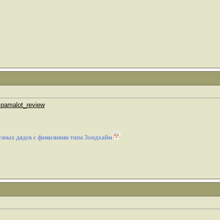
spamalot_review
зных дядек с фамилиями типа Зондхайм