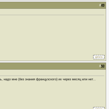
#
49
#
50
 надо мне (без знания французского) их через месяц или нет...