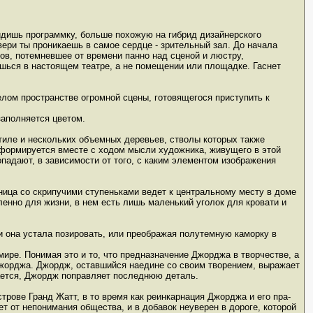
идишь программку, больше похожую на гибрид дизайнерского
ери ты проникаешь в самое сердце - зрительный зал. До начала
ов, потемневшее от времени панно над сценой и люстру,
ишься в настоящем театре, а не помещении или площадке. Гаснет
лом пространстве огромной сцены, готовящегося приступить к
заполняется цветом.
тиле и нескольких объемных деревьев, стволы которых также
нсформируется вместе с ходом мысли художника, живущего в этой
падают, в зависимости от того, с каким элементом изображения
ица со скрипучими ступеньками ведет к центральному месту в доме
ленно для жизни, в нем есть лишь маленький уголок для кровати и
ли она устала позировать, или преображая полутемную каморку в
мире. Понимая это и то, что предназначение Джорджа в творчестве, а
 Джорджа. Джордж, оставшийся наедине со своим творением, выражает
кается, Джордж поправляет последнюю деталь.
трове Гранд Жатт, в то время как реинкарнация Джорджа и его пра-
т от непонимания общества, и в добавок неуверен в дороге, которой