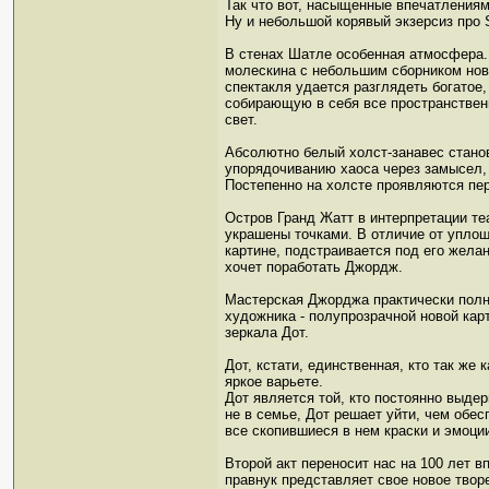
Так что вот, насыщенные впечатления
Ну и небольшой корявый экзерсиз про 
В стенах Шатле особенная атмосфера. 
молескина с небольшим сборником нове
спектакля удается разглядеть богатое
собирающую в себя все пространственн
свет.
Абсолютно белый холст-занавес стано
упорядочиванию хаоса через замысел, 
Постепенно на холсте проявляются пер
Остров Гранд Жатт в интерпретации те
украшены точками. В отличие от уплощ
картине, подстраивается под его жела
хочет поработать Джордж.
Мастерская Джорджа практически полн
художника - полупрозрачной новой кар
зеркала Дот.
Дот, кстати, единственная, кто так ж
яркое варьете.
Дот является той, кто постоянно выде
не в семье, Дот решает уйти, чем обе
все скопившиеся в нем краски и эмоци
Второй акт переносит нас на 100 лет 
правнук представляет свое новое твор