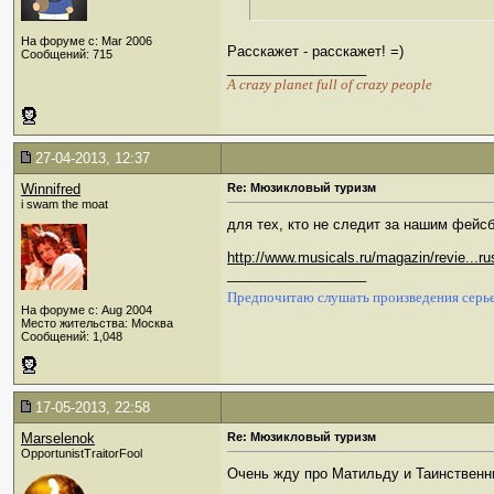
На форуме с: Mar 2006
Расскажет - расскажет! =)
Сообщений: 715
__________________
А crazy planet full of crazy people
27-04-2013, 12:37
Winnifred
Re: Мюзикловый туризм
i swam the moat
для тех, кто не следит за нашим фейс
http://www.musicals.ru/magazin/revie...ru
__________________
Предпочитаю слушать произведения серье
На форуме с: Aug 2004
Место жительства: Москва
Сообщений: 1,048
17-05-2013, 22:58
Marselenok
Re: Мюзикловый туризм
OpportunistTraitorFool
Очень жду про Матильду и Таинствен
__________________