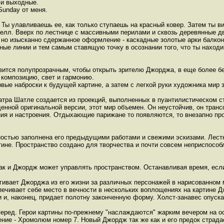
ми выходные.
Sunday от меня.
Ты улавливаешь ее, как только ступаешь на красный ковер. Затем ты в
лл. Вверх по лестнице с массивными перилами и сквозь деревянные дв
, но изысканно сдержанное оформление - каскадные золотые арки балкон
ые линии и тем самым ставящую точку в осознании того, что ты наход
вится полупрозрачным, чтобы открыть зрителю Джорджа, в еще более бе
композицию, свет и гармонию.
вые наброски к будущей картине, а затем с легкой руки художника мир 
атра Шатле создается из проекций, выполненных в пуантилистическом с
енной оригинальной версии, этот мир объемен. Он неустойчив, он тра
ния и настроения. Отдыхающие парижане то появляются, то внезапно про
остью заполнена его предыдущими работами и свежими эскизами. Лестн
тине. Пространство создано для творчества и почти совсем неприспособ
е как и Джордж может управлять пространством. Останавливая время, ес
ргивает Джорджа из его жизни за различных персонажей в нарисованном 
спечивает себе место в вечности в нескольких воплощениях на картине
и и, наконец, придает полотну законченную форму. Холст-занавес опус
вперед. Герои картины по-прежнему "наслаждаются" жарким вечером на ос
ение - Хромолюм номер 7. Новый Джордж так же как и его предок страдае