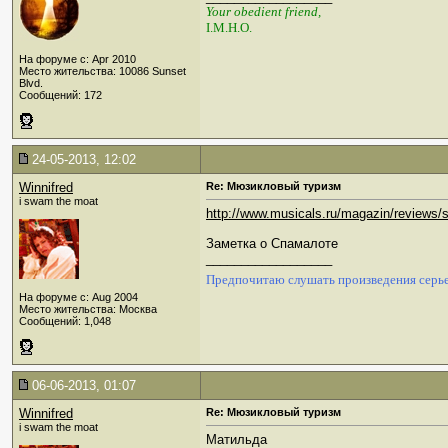
Your obedient friend,
I.M.H.O.
На форуме с: Apr 2010
Место жительства: 10086 Sunset
Blvd.
Сообщений: 172
24-05-2013, 12:02
Winnifred
Re: Мюзикловый туризм
i swam the moat
http://www.musicals.ru/magazin/reviews/
Заметка о Спамалоте
__________________
Предпочитаю слушать произведения серье
На форуме с: Aug 2004
Место жительства: Москва
Сообщений: 1,048
06-06-2013, 01:07
Winnifred
Re: Мюзикловый туризм
i swam the moat
Матильда