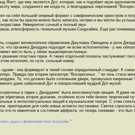
анд Жатт, где ему является Дот, которая, как и подобает музе вдохновл
соту мира, созданного им когда-то, и благодарных персонажей "Воскрес
дел на себя большой оперный формат с симфоническим оркестром и пот
ак, как если бы краски можно было записать нотами и мы могли бы услы
онтрастами. Невероятно сочный и полный звук.
аешь атмосферность гениальной музыки Сондхайма. Еще раз понимаешь,
ль создает великолепное обрамление Джулиану Овендену в роли Джорд
ся, что органика Джорджа подходит не всем исполнителям - у них обяза
и имеет место быть у обоих вышеперечисленных.
ешения пластики героя. А также отдельной похвалы заслуживает песня P
 этом исполняя, по сути, сольный номер.
одним - она формирует в твоей голове определенный стандарт. К сожал
терс. Правда при втором просмотре "Воскресенья..." ее тень стала мен
Джорджа. То, что должно было хлопаньем двери, прозвучало капризным
немного даже хабалковой Дот и повзрослевшей мудрой Дот-музой.
кресенье в парке с Джорджем" была многоминутная овация. Я даже не 
дж обретаешь второе дыхание, особенно если тебе близок творческий пу
льных и интеллектуальных вещей в музыкальном театре. С этим спектак
зов, приоткрывая для себя новые аспекты постановки. Светка спросил
а что-то невнятное в состоянии аффекта, но теперь понимаю - это был Su
зных дядек с фамилиями типа Зондхайм