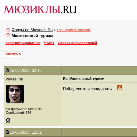
Форум на Musicals.Ru
>
The Sound of Musicals
Мюзикловый туризм
Зарегистрироваться
ЧАВО
Список пользователей
15-03-2013, 02:16
vovse_ne
Re: Мюзикловый туризм
Пойду спать и завидовать...
На форуме с: Mar 2010
Сообщений: 376
15-03-2013, 12:52