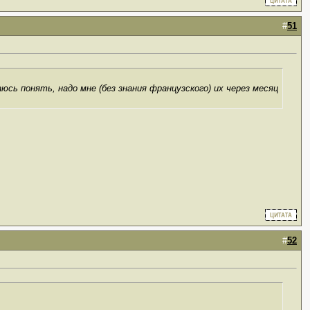
#
51
ь понять, надо мне (без знания французского) их через месяц
#
52