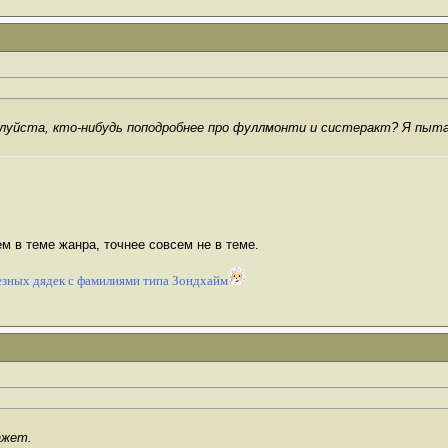
луйста, кто-нибудь поподробнее про фуллмонти и систеракт? Я пытаюс
м в теме жанра, точнее совсем не в теме.
зных дядек с фамилиями типа Зондхайм
ажет.