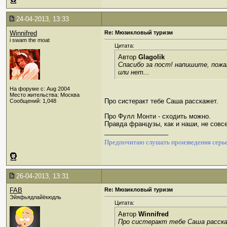
24-04-2013, 13:33
Winnifred
Re: Мюзикловый туризм
i swam the moat
Цитата:
Автор
Glagolik
Спасибо за пост! напишите, пожа
или нет...
На форуме с: Aug 2004
Место жительства: Москва
Про систеракт тебе Саша расскажет.
Сообщений: 1,048
Про Фулл Монти - сходить можно.
Правда французы, как и наши, не совсе
__________________
Предпочитаю слушать произведения серье
26-04-2013, 13:31
FAB
Re: Мюзикловый туризм
Эйяфьядлайёкюдль
Цитата:
Автор
Winnifred
Про систеракт тебе Саша расск