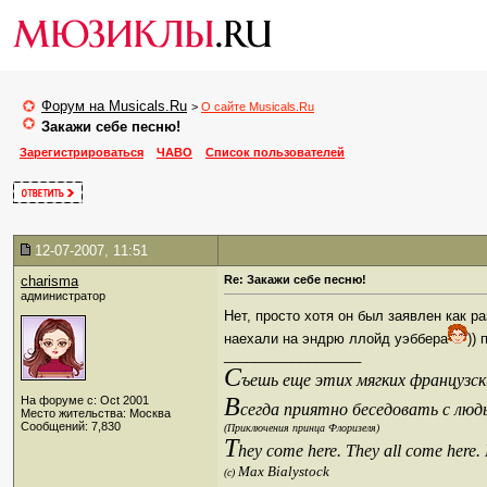
Форум на Musicals.Ru
>
О сайте Musicals.Ru
Закажи себе песню!
Зарегистрироваться
ЧАВО
Список пользователей
12-07-2007, 11:51
charisma
Re: Закажи себе песню!
администратор
Нет, просто хотя он был заявлен как р
наехали на эндрю ллойд уэббера
))
__________________
С
ъешь еще этих мягких французски
В
На форуме с: Oct 2001
сегда приятно беседовать с люд
Место жительства: Москва
Сообщений: 7,830
(Приключения принца Флоризеля)
T
hey come here. They all come here.
Max Bialystock
(c)