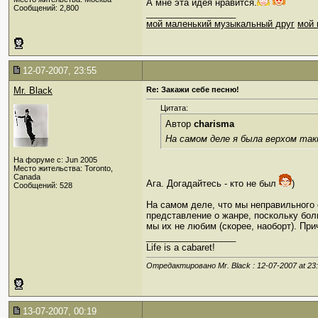
А мне эта идея нравится.
Сообщений: 2,800
__________________
мой маленький музыкальный друг
мой 
12-07-2007, 23:55
Mr. Black
Re: Закажи себе песню!
Цитата:
Автор
charisma
На самом деле я была верхом та
На форуме с: Jun 2005
Место жительства: Toronto,
Canada
Ага. Догадайтесь - кто не был
)
Сообщений: 528
На самом деле, что мы неправильного 
представление о жанре, поскольку боль
мы их не любим (скорее, наоборт). Пр
__________________
Life is a cabaret!
Отредактировано Mr. Black : 12-07-2007 at
23
13-07-2007, 00:19