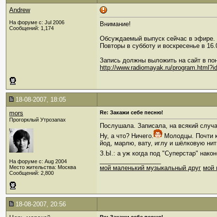
Andrew
На форуме с: Jul 2006
Внимание!
Сообщений: 1,174
Обсуждаемый выпуск сейчас в эфире.
Повторы в субботу и воскресенье в 16.
Запись должны выложить на сайт в по
http://www.radiomayak.ru/program.html?i
18-08-2007, 18:05
mors
Re: Закажи себе песню!
Прогорклый Утрозапах
Послушала. Записала, на всякий случа
Ну, а что? Ничего.
Молодцы. Почти 
йод, марлю, вату, иглу и шёлковую нит
З.Ы.: а уж когда под "Суперстар" нако
__________________
На форуме с: Aug 2004
Место жительства: Москва
мой маленький музыкальный друг
мой 
Сообщений: 2,800
18-08-2007, 20:56