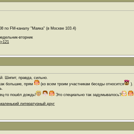
08 по FM-каналу "Маяка" (в Москве 103.4)
недельник-вторник
d=121
й. Шипит, правда, сильно.
как большие, прям
(ко всем троим участникам беседы относится
).
ь.
нец-то пошёл дождь!
Это специально так задумывалось?
маленький литературный друг