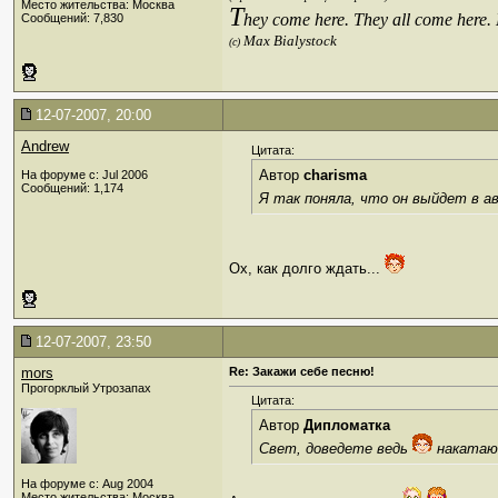
Место жительства: Москва
T
hey come here. They all come here.
Сообщений: 7,830
Max Bialystock
(c)
12-07-2007, 20:00
Andrew
Цитата:
Автор
charisma
На форуме с: Jul 2006
Сообщений: 1,174
Я так поняла, что он выйдет в а
Ох, как долго ждать...
12-07-2007, 23:50
mors
Re: Закажи себе песню!
Прогорклый Утрозапах
Цитата:
Автор
Дипломатка
Свет, доведете ведь
накатаю 
На форуме с: Aug 2004
Место жительства: Москва