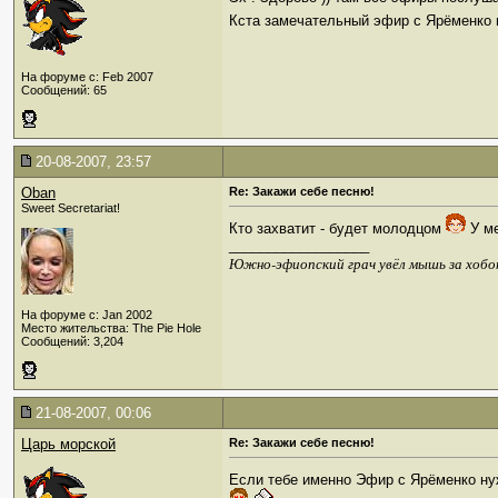
Кста замечательный эфир с Ярёменко 
На форуме с: Feb 2007
Сообщений: 65
20-08-2007, 23:57
Oban
Re: Закажи себе песню!
Sweet Secretariat!
Кто захватит - будет молодцом
У ме
__________________
Южно-эфиопский грач увёл мышь за хобо
На форуме с: Jan 2002
Место жительства: The Pie Hole
Сообщений: 3,204
21-08-2007, 00:06
Царь морской
Re: Закажи себе песню!
Если тебе именно Эфир с Ярёменко нуж