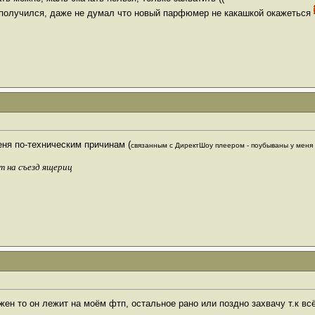
получился, даже не думал что новый парфюмер не какашкой окажеться
ня по-техническим причинам (
связанным с ДиректШоу плеером - поубываны у меня
т на съезд ящериц
ен то он лежит на моём фтп, остальное рано или поздно захвачу т.к в