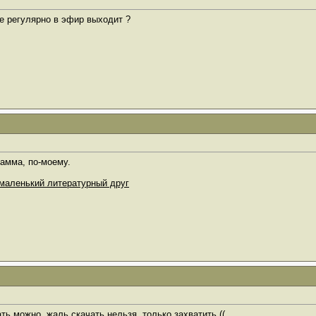
е регулярно в эфир выходит ?
амма, по-моему.
маленький литературный друг
ть можно, жаль скачать нельзя, только захватить ((