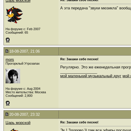
Царь морской
Re: Закажи себе песню!
А эта передача "звуки мюзикла" вообщ
На форуме с: Feb 2007
Сообщений: 65
18-08-2007, 21:06
mors
Re: Закажи себе песню!
Прогорклый Утрозапах
Регулярно. Это же еженедельная прогр
__________________
мой маленький музыкальный друг
мой 
На форуме с: Aug 2004
Место жительства: Москва
Сообщений: 2,800
20-08-2007, 23:32
Царь морской
Re: Закажи себе песню!
Эх ! Здорово )) там все эфиры послуша