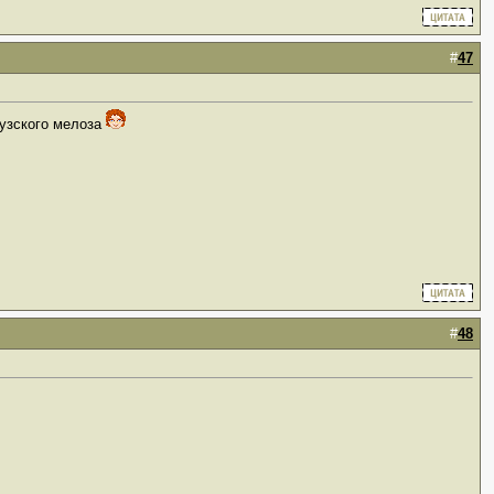
#
47
цузского мелоза
#
48