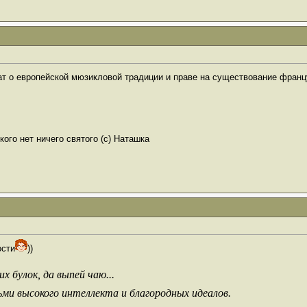
ат о европейской мюзикловой традиции и праве на существование фран
ого нет ничего святого (с) Наташка
ости
))
х булок, да выпей чаю...
ьми высокого интеллекта и благородных идеалов.