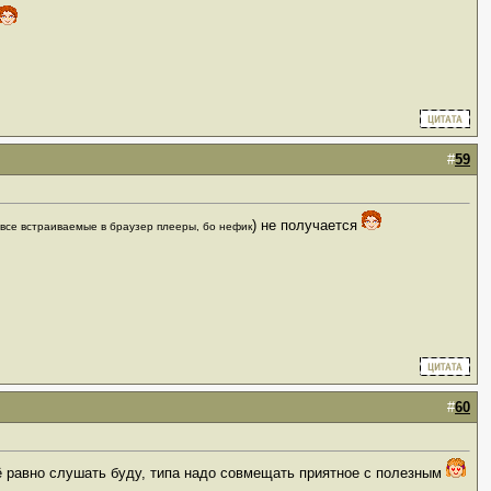
#
59
) не получается
 все встраиваемые в браузер плееры, бо нефик
#
60
сё равно слушать буду, типа надо совмещать приятное с полезным