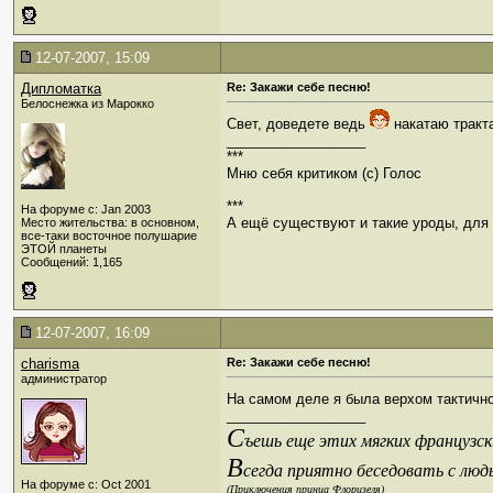
12-07-2007, 15:09
Дипломатка
Re: Закажи себе песню!
Белоснежка из Марокко
Свет, доведете ведь
накатаю тракт
__________________
***
Мню себя критиком (c) Голос
***
На форуме с: Jan 2003
А ещё существуют и такие уроды, для к
Место жительства: в основном,
все-таки восточное полушарие
ЭТОЙ планеты
Сообщений: 1,165
12-07-2007, 16:09
charisma
Re: Закажи себе песню!
администратор
На самом деле я была верхом тактичн
__________________
С
ъешь еще этих мягких французски
В
сегда приятно беседовать с люд
На форуме с: Oct 2001
(Приключения принца Флоризеля)