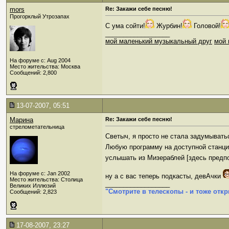
mors
Re: Закажи себе песню!
Прогорклый Утрозапах
С ума сойти!
Журбин!
Головой!
__________________
мой маленький музыкальный друг
мой 
На форуме с: Aug 2004
Место жительства: Москва
Сообщений: 2,800
13-07-2007, 05:51
Марина
Re: Закажи себе песню!
стрелометательница
Светыч, я просто не стала задумывать
Любую программу на доступной станции
услышать из Мизераблей [здесь предпо
На форуме с: Jan 2002
ну а с вас теперь подкасты, девАчки
Место жительства: Столица
__________________
Великих Иллюзий
"Смотрите в телескопы - и тоже откр
Сообщений: 2,823
17-08-2007, 23:27