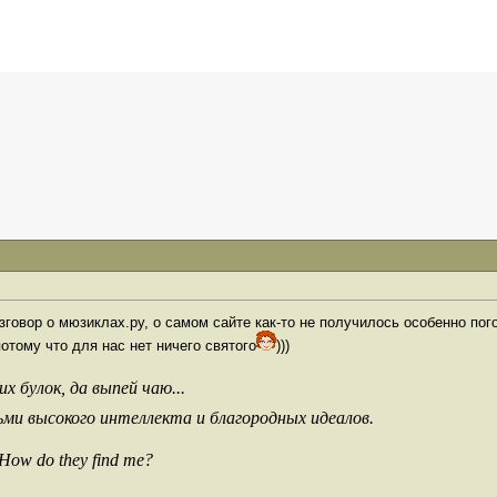
азговор о мюзиклах.ру, о самом сайте как-то не получилось особенно пог
 потому что для нас нет ничего святого
)))
х булок, да выпей чаю...
ьми высокого интеллекта и благородных идеалов.
 How do they find me?