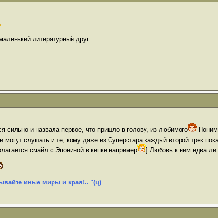
маленький литературный друг
ся сильно и назвала первое, что пришло в голову, из любимого
Понима
 могут слушать и те, кому даже из Суперстара каждый второй трек пок
лагается смайл с Эпониной в кепке например
] Любовь к ним едва ли
ывайте иные миры и края!.. "(ц)