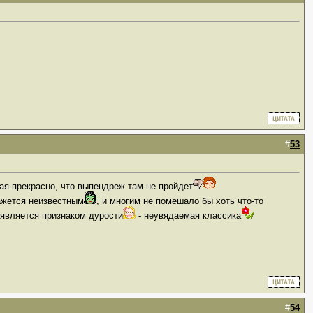
#
53
я прекрасно, что выпендреж там не пройдет
ажется неизвестным
, и многим не помешало бы хоть что-то
 является признаком дурости
- неувядаемая классика
#
54