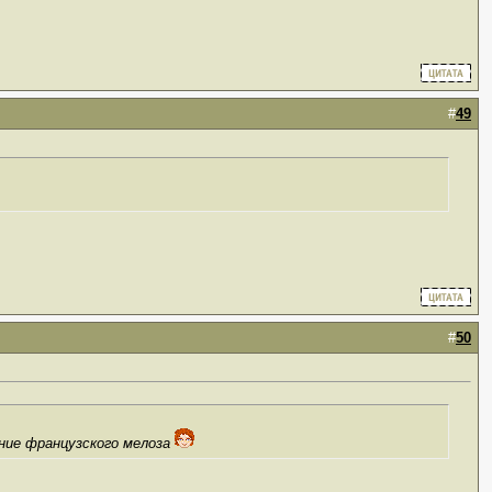
#
49
#
50
ние французского мелоза