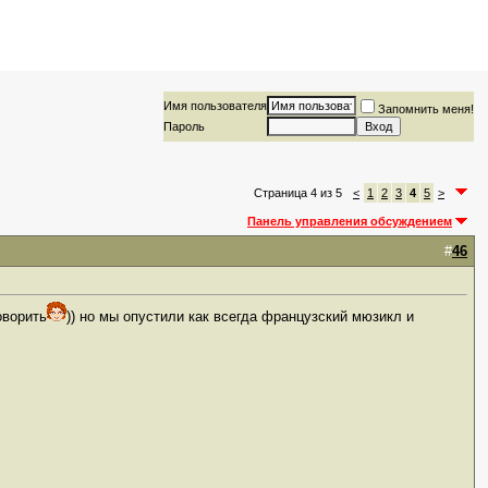
Имя пользователя
Запомнить меня!
Пароль
Страница 4 из 5
<
1
2
3
4
5
>
Панель управления обсуждением
#
46
оворить
)) но мы опустили как всегда французский мюзикл и