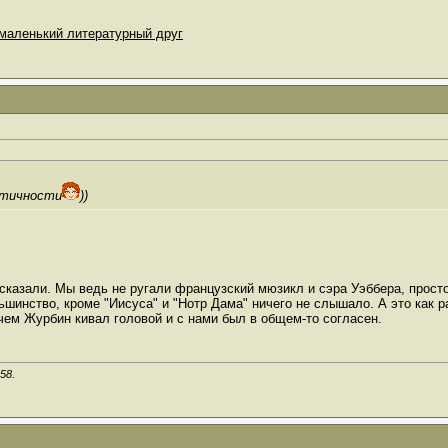
маленький литературный друг
ктичности
))
сказали. Мы ведь не ругали французский мюзикл и сэра Уэббера, просто
шинство, кроме "Иисуса" и "Нотр Дама" ничего не слышало. А это как ра
ичем Журбин кивал головой и с нами был в общем-то согласен.
:58
.