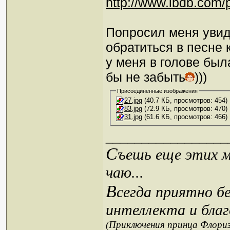
http://www.ibdb.com
Попросил меня увиде
обратиться в песне к
у меня в голове был
бы не забыть
)))
Присоединенные изображения
27.jpg
(40.7 КБ, просмотров: 454)
83.jpg
(72.9 КБ, просмотров: 470)
31.jpg
(61.6 КБ, просмотров: 466)
_________________
С
ъешь еще этих м
чаю...
В
сегда приятно б
интеллекта и благ
(Приключения принца Флориз