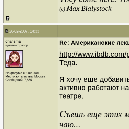
Max Bialystock
(c)
26-02-2007, 14:33
charisma
Re: Американские лек
администратор
http://www.ibdb.com
Теда.
На форуме с: Oct 2001
Место жительства: Москва
Я хочу еще добавить
Сообщений: 7,830
активно работают на
театре.
_________________
С
ъешь еще этих м
чаю...