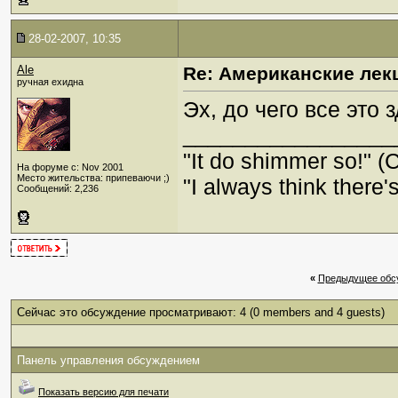
28-02-2007, 10:35
Ale
Re: Американские лек
ручная ехидна
Эх, до чего все это з
_________________
"It do shimmer so!" (
На форуме с: Nov 2001
Место жительства: припеваючи ;)
"I always think there's
Сообщений: 2,236
«
Предыдущее обс
Сейчас это обсуждение просматривают: 4
(0 members and 4 guests)
Панель управления обсуждением
Показать версию для печати