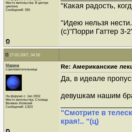
Место жительства: В центре
"Какая радость, когд
циклона
Сообщений: 355
"Идею нельзя нести
(c)"Порри Гаттер 3-2
27-02-2007, 04:50
Марина
Re: Американские лек
стрелометательница
Да, в идеале пропус
девушкам нашим бр
На форуме с: Jan 2002
Место жительства: Столица
_________________
Великих Иллюзий
Сообщений: 2,823
"Смотрите в телес
края!.. "(ц)