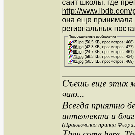
сайт школы, где пр
http://www.ibdb.com
она еще принимала 
региональных поста
Присоединенные изображения
65.jpg
(56.5 КБ, просмотров: 468)
66.jpg
(42.3 КБ, просмотров: 477)
69.jpg
(24.7 КБ, просмотров: 461)
71.jpg
(58.3 КБ, просмотров: 434)
82.jpg
(50.3 КБ, просмотров: 469)
_________________
С
ъешь еще этих м
чаю...
В
сегда приятно б
интеллекта и благ
(Приключения принца Флориз
T
hey come here. Th