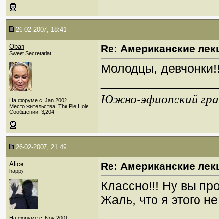
26-02-2007, 18:41
Oban
Re: Американские лек
Sweet Secretariat!
Молодцы, девчонки!
_________________
Южно-эфиопский грач
На форуме с: Jan 2002
Место жительства: The Pie Hole
Сообщений: 3,204
26-02-2007, 21:49
Alice
Re: Американские лек
happy
Классно!!! Ну вы про
Жаль, что я этого н
_________________
На форуме с: Nov 2001