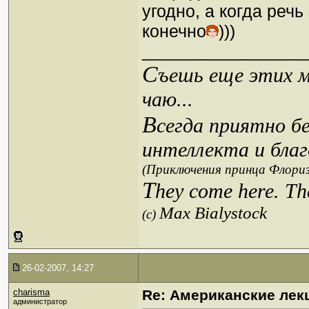
угодно, а когда речь
конечно
)))
_________________
С
ъешь еще этих м
чаю...
В
сегда приятно б
интеллекта и благ
(Приключения принца Флориз
T
hey come here. Th
Max Bialystock
(c)
26-02-2007, 14:27
charisma
Re: Американские лек
администратор