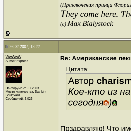
(Приключения принца Флориз
T
hey come here. Th
Max Bialystock
(c)
26-02-2007, 13:22
WwWwW
Re: Американские лек
Sunset Express
Цитата:
Автор
charis
На форуме с: Jul 2003
Кое-кто из н
Место жительства: Starlight
Boulevard
Сообщений: 3,023
сегодня
)
Поздравляю! Что им