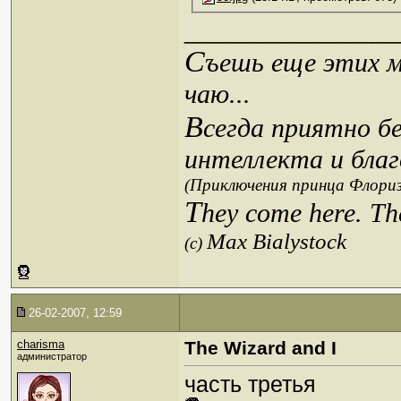
_________________
С
ъешь еще этих м
чаю...
В
сегда приятно б
интеллекта и благ
(Приключения принца Флориз
T
hey come here. Th
Max Bialystock
(c)
26-02-2007, 12:59
charisma
The Wizard and I
администратор
часть третья