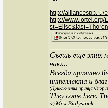
http://alliancespb.ru/
http://www.lortel.or
st=Elise&last=Thoro
Присоединенные изображения
85.jpg
(67.3 КБ, просмотров: 547)
_________________
С
ъешь еще этих м
чаю...
В
сегда приятно б
интеллекта и благ
(Приключения принца Флориз
T
hey come here. Th
Max Bialystock
(c)