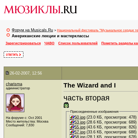
Форум на Musicals.Ru
>
Национальный фестиваль "Музыкальное сердце те
Американские лекции и мастерклассы
Зарегистрироваться
ЧАВО
Список пользователей
Пометить разделы к
26-02-2007, 12:56
charisma
The Wizard and I
администратор
часть вторая
Присоединенные изображения
50.jpg
(23.0 КБ, просмотров: 478)
На форуме с: Oct 2001
Место жительства: Москва
53.jpg
(28.6 КБ, просмотров: 689)
Сообщений: 7,830
55.jpg
(43.6 КБ, просмотров: 826)
57.jpg
(33.6 КБ, просмотров: 688)
58.jpg
(28.1 КБ, просмотров: 678)