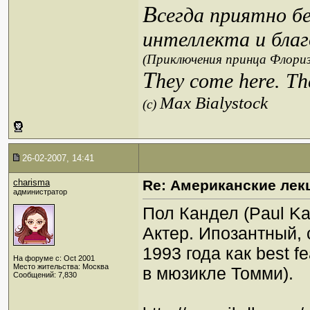
В
сегда приятно б
интеллекта и благ
(Приключения принца Флориз
T
hey come here. Th
Max Bialystock
(c)
26-02-2007, 14:41
charisma
Re: Американские лек
администратор
Пол Кандел (Paul Ka
Актер. Ипозантный,
1993 года как best f
На форуме с: Oct 2001
Место жительства: Москва
в мюзикле Томми).
Сообщений: 7,830