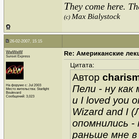
T
hey come here. Th
Max Bialystock
(c)
26-02-2007, 15:15
WwWwW
Re: Американские лек
Sunset Express
Цитата:
Автор
charis
На форуме с: Jul 2003
Пели - ну как 
Место жительства: Starlight
Boulevard
Сообщений: 3,023
и I loved you o
Wizard and I 
опомнились -
раньше мне в