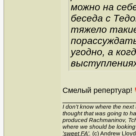
можно на себ
беседа с Тед
тяжело такие
порассуждать
угодно, а ког
выступлениях 
Смелый репертуар!
_________________
I don't know where the next 
thought that was going to hap
produced Rachmaninov, Tcha
where we should be looking
'sweet FA'
.
(c) Andrew Lloy