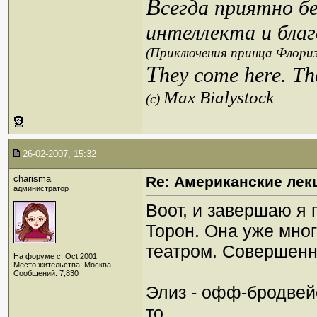
В
сегда приятно б
интеллекта и благ
(Приключения принца Флориз
T
hey come here. Th
Max Bialystock
(c)
26-02-2007, 15:32
charisma
Re: Американские лек
администратор
Воот, и завершаю я 
Торон. Она уже мног
театром. Совершенн
На форуме с: Oct 2001
Место жительства: Москва
Сообщений: 7,830
Элиз - офф-бродвейс
то.