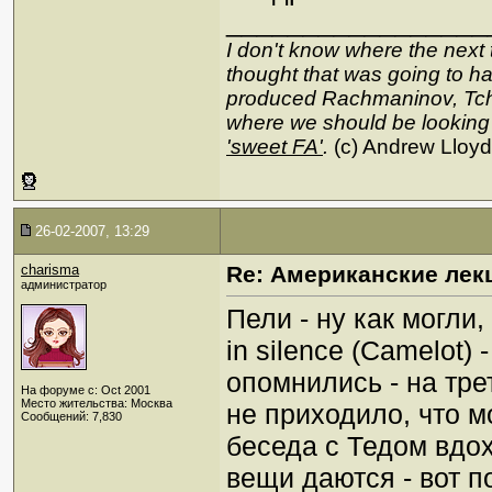
_________________
I don't know where the next 
thought that was going to hap
produced Rachmaninov, Tcha
where we should be looking
'sweet FA'
.
(c) Andrew Lloy
26-02-2007, 13:29
charisma
Re: Американские лек
администратор
Пели - ну как могли,
in silence (Camelot) 
опомнились - на тре
На форуме с: Oct 2001
Место жительства: Москва
не приходило, что м
Сообщений: 7,830
беседа с Тедом вдо
вещи даются - вот п