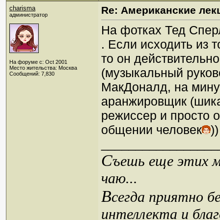
charisma
Re: Американские лек
администратор
На фотках Тед Спер
. Если исходить из т
то он действительн
На форуме с: Oct 2001
Место жительства: Москва
(музыкальный руков
Сообщений: 7,830
МакДоналд, на мину
аранжировщик (шикар
режиссер и просто 
общении человек
))
_________________
С
ъешь еще этих м
чаю...
В
сегда приятно б
интеллекта и благ