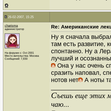
26-02-2007, 15:25
charisma
Re: Американские лек
администратор
Ну я сначала выбрал
там есть развитие, 
спонтанно. Ну а Ле
На форуме с: Oct 2001
Место жительства: Москва
лучший и осознанный
Сообщений: 7,830
Она у нас очень с
сразить наповал, сп
нотов нет
А ноты т
_________________
С
ъешь еще этих м
чаю...