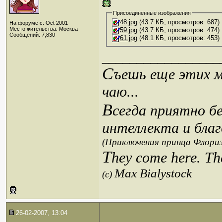
Присоединенные изображения
48.jpg
(43.7 КБ, просмотров: 687)
На форуме с: Oct 2001
Место жительства: Москва
59.jpg
(43.7 КБ, просмотров: 474)
Сообщений: 7,830
61.jpg
(48.1 КБ, просмотров: 453)
_________________
С
ъешь еще этих м
чаю...
В
сегда приятно б
интеллекта и благ
(Приключения принца Флориз
T
hey come here. Th
Max Bialystock
(c)
26-02-2007, 13:04