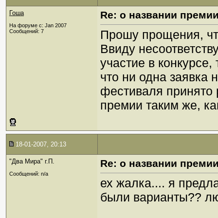
Гоша
Re: о названии преми
На форуме с: Jan 2007
Прошу прощения, что
Сообщений: 7
Ввиду несоответств
участие в конкурсе
что ни одна заявка 
фестиваля принято 
премии таким же, ка
18-01-2007, 20:13
"Два Мира" г.П.
Re: о названии преми
Сообщений: n/a
ех жалка.... я предла
были варианты?? лю 