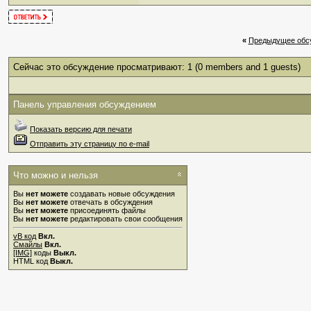
«
Предыдущее обс
Сейчас это обсуждение просматривают: 1
(0 members and 1 guests)
Панель управления обсуждением
Показать версию для печати
Отправить эту страницу по e-mail
Что можно и нельзя
Вы
нет можете
создавать новые обсуждения
Вы
нет можете
отвечать в обсуждения
Вы
нет можете
присоединять файлы
Вы
нет можете
редактировать свои сообщения
vB код
Вкл.
Смайлы
Вкл.
[IMG]
коды
Выкл.
HTML код
Выкл.