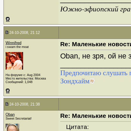
Южно-эфиопский грач
24-10-2008, 21:12
Winnifred
Re: Маленькие новост
i swam the moat
Oban, не зря, ой не 
_________________
Предпочитаю слушать п
На форуме с: Aug 2004
Место жительства: Москва
Зондхайм
Сообщений: 1,048
24-10-2008, 21:38
Oban
Re: Маленькие новост
Sweet Secretariat!
Цитата: