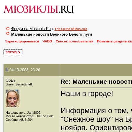
Форум на Musicals.Ru
>
The Sound of Musicals
Маленькие новости Великого Белого пути
Зарегистрироваться
ЧАВО
Список пользователей
Пометить разделы к
04-10-2008, 23:26
Oban
Re: Маленькие новост
Sweet Secretariat!
Наши в городе!
Информация о том, 
На форуме с: Jan 2002
Место жительства: The Pie Hole
"Снежное шоу" на Б
Сообщений: 3,204
ноября. Ориентиров