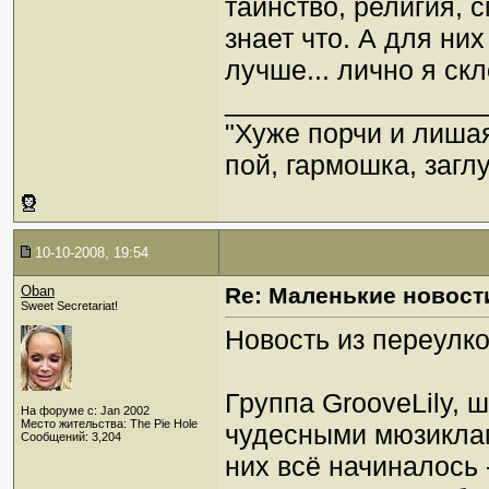
таинство, религия, 
знает что. А для них
лучше... лично я ск
_________________
"Хуже порчи и лиша
пой, гармошка, загл
10-10-2008, 19:54
Oban
Re: Маленькие новост
Sweet Secretariat!
Новость из переулко
Группа GrooveLily, 
На форуме с: Jan 2002
Место жительства: The Pie Hole
чудесными мюзиклам
Сообщений: 3,204
них всё начиналось 