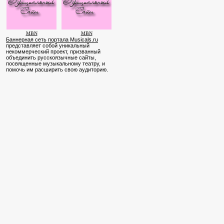
MBN
MBN
Баннерная сеть портала Musicals.ru
представляет собой уникальный
некоммерческий проект, призванный
объединить русскоязычные сайты,
посвященные музыкальному театру, и
помочь им расширить свою аудиторию.