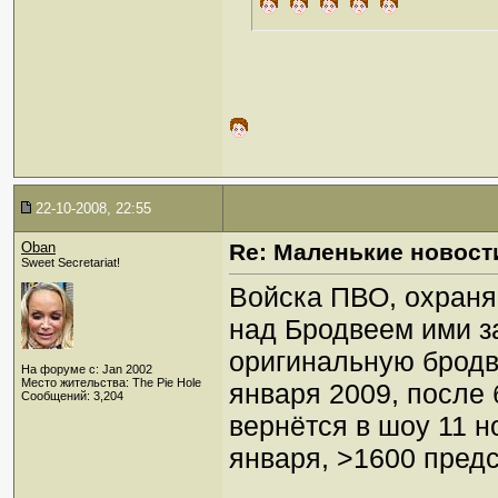
22-10-2008, 22:55
Oban
Re: Маленькие новост
Sweet Secretariat!
Войска ПВО, охраня
над Бродвеем ими з
оригинальную бродв
На форуме с: Jan 2002
Место жительства: The Pie Hole
января 2009, после 
Сообщений: 3,204
вернётся в шоу 11 н
января, >1600 предс
_________________