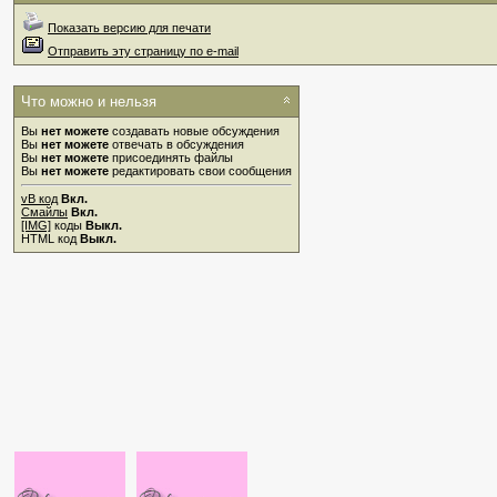
Показать версию для печати
Отправить эту страницу по e-mail
Что можно и нельзя
Вы
нет можете
создавать новые обсуждения
Вы
нет можете
отвечать в обсуждения
Вы
нет можете
присоединять файлы
Вы
нет можете
редактировать свои сообщения
vB код
Вкл.
Смайлы
Вкл.
[IMG]
коды
Выкл.
HTML код
Выкл.