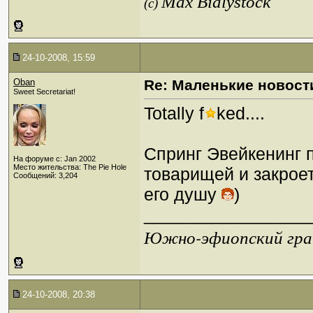
Max Bialystock
(c)
24-10-2008, 15:59
Oban
Re: Маленькие новост
Sweet Secretariat!
Totally f
ked....
Спринг Эвейкенинг 
На форуме с: Jan 2002
Место жительства: The Pie Hole
товарищей и закроет
Сообщений: 3,204
его душу
)
_________________
Южно-эфиопский грач
24-10-2008, 20:38