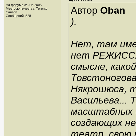
На форуме с: Jun 2005
Автор
Oban
Место жительства: Toronto,
Canada
Сообщений: 528
).
Нет, там име
нет РЕЖИСС
смысле, како
Товстоногов
Някрошюса, 
Васильева... 
масштабных ф
создающих не
театр, свою 