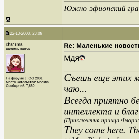
Южно-эфиопский грач
22-10-2008, 23:09
charisma
Re: Маленькие новост
администратор
Мдя
_________________
С
ъешь еще этих м
На форуме с: Oct 2001
Место жительства: Москва
чаю...
Сообщений: 7,830
В
сегда приятно б
интеллекта и благ
(Приключения принца Флориз
T
hey come here. Th