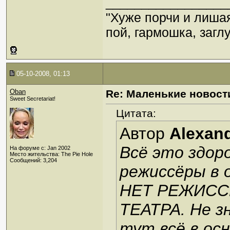
_________________
"Хуже порчи и лиша
пой, гармошка, загл
05-10-2008, 01:13
Oban
Re: Маленькие новост
Sweet Secretariat!
Цитата:
Автор
Alexan
Всё это здоро
На форуме с: Jan 2002
Место жительства: The Pie Hole
Сообщений: 3,204
режиссёры в 
НЕТ РЕЖИСС
ТЕАТРА. Не зн
тут всё в ос