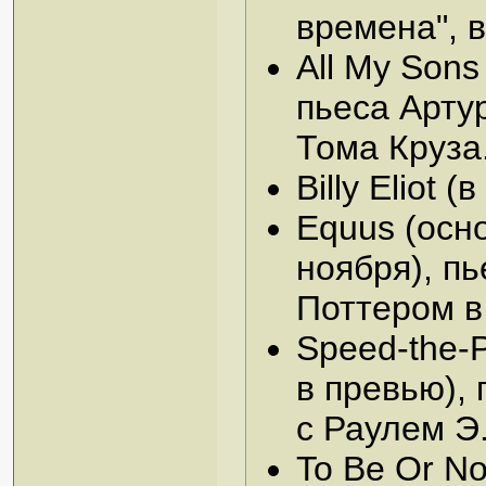
времена", 
All My Sons
пьеса Арту
Тома Круза
Billy Eliot 
Equus (осн
ноября), п
Поттером в
Speed-the-P
в превью),
с Раулем Э
To Be Or No