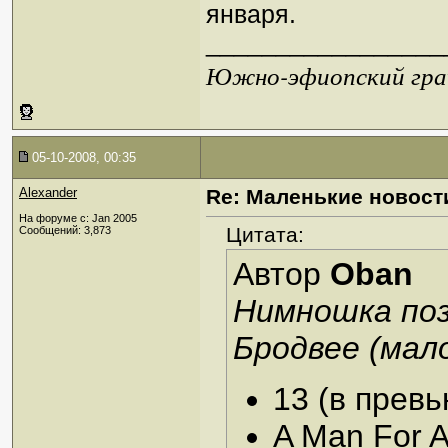
января.
_________________
Южно-эфиопский грач
05-10-2008, 00:35
Alexander
Re: Маленькие новост
На форуме с: Jan 2005
Цитата:
Сообщений: 3,873
Автор
Oban
Нимношка по
Бродвее (мало
13 (в превь
A Man For A