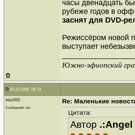
часы двенадцать бь
рубеже годов в офф-
заснят для DVD-ре
Режиссёром новой по
выступает небезызв
_________________
Южно-эфиопский грач
20-10-2008, 09:33
lola2002
Re: Маленькие новост
Сообщений: n/a
Цитата:
Автор
.:Angel