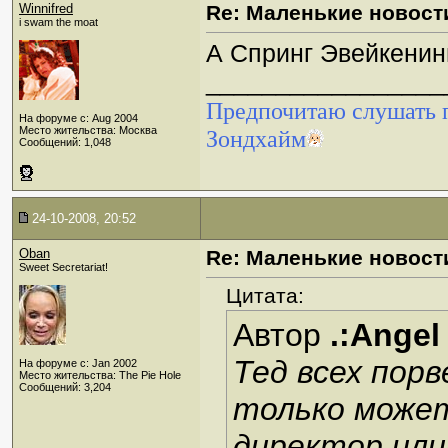
Winnifred
Re: Маленькие новост
i swam the moat
А Спринг Эвейкенинг
_________________
Предпочитаю слушать п
На форуме с: Aug 2004
Место жительства: Москва
Зондхайм
Сообщений: 1,048
24-10-2008, 20:52
Oban
Re: Маленькие новост
Sweet Secretariat!
Цитата:
Автор
.:Angel
Тед всех порве
На форуме с: Jan 2002
Место жительства: The Pie Hole
Сообщений: 3,204
только может
директор или