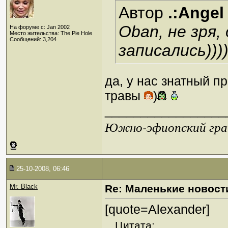
Автор
.:Angel
Oban, не зря,
На форуме с: Jan 2002
Место жительства: The Pie Hole
Сообщений: 3,204
записались)))
да, у нас знатный п
травы
)
_________________
Южно-эфиопский грач
25-10-2008, 06:46
Mr. Black
Re: Маленькие новост
[quote=Alexander]
Цитата: