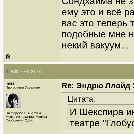
Сондхайма не з
ему это и всё р
вас это теперь 
подобные мне н
некий вакуум...
08-01-2008, 21:36
mors
Re: Эндрю Ллойд 
Прогорклый Утрозапах
Цитата:
И Шекспира ин
На форуме с: Aug 2004
Место жительства: Москва
театре "Глобу
Сообщений: 2,800