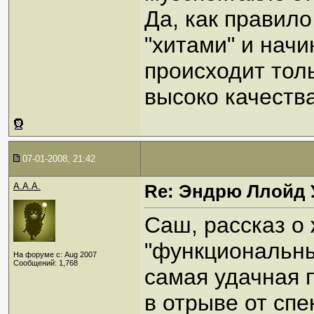
Да, как правило
"хитами" и нач
происходит толь
высоко качества
07-01-2008, 21:42
A.A.A.
Re: Эндрю Ллойд 
Саш, рассказ о 
"функциональны
На форуме с: Aug 2007
Сообщений: 1,768
самая удачная 
в отрыве от спе