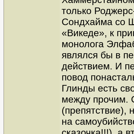
только Роджерс-
Сондхайма со Ш
«Викеде», к при
монолога Элфаб
являлся бы в п
действием. И пе
повод понастал
Глинды есть св
между прочим. О
(препятствие), 
на самоубийство
сказочка!!!), а