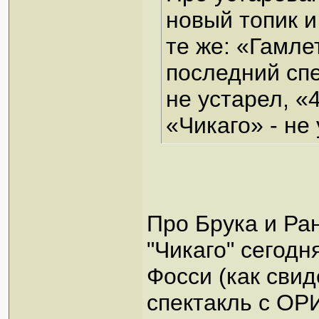
новый топик и
те же: «Гамле
последний спе
не устарел, «
«Чикаго» - не
Про Брука и Ран
"Чикаго" сегодн
Фосси (как свид
спектакль с О