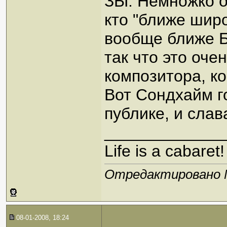
ЗЫ. Немножко о
кто "ближе широ
вообще ближе Б
так что это оч
композитора, к
Вот Сондхайм г
публике, и слава
_____________
Life is a cabaret!
Отредактировано Mr
08-01-2008, 18:24