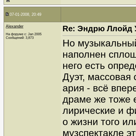
07-01-2008, 20:49
Alexander
Re: Эндрю Ллойд 
На форуме с: Jan 2005
Сообщений: 3,873
Но музыкальный
наполнен сплош
него есть опре
Дуэт, массовая 
ария - всё впер
драме же тоже 
лирические и ф
о жизни того ил
музспектакле эт