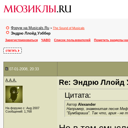
Форум на Musicals.Ru
>
The Sound of Musicals
Эндрю Ллойд Уэббер
Зарегистрироваться
ЧАВО
Список пользователей
Пометить разделы к
07-01-2008, 20:33
A.A.A.
Re: Эндрю Ллойд 
Цитата:
Автор
Alexander
На форуме с: Aug 2007
Например, знаменитая песня Мефи
Сообщений: 1,768
"Бумбараша". Так что, ария - не