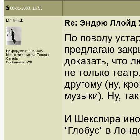
08-01-2008, 16:55
Mr. Black
Re: Эндрю Ллойд 
По поводу уста
предлагаю закр
На форуме с: Jun 2005
Место жительства: Toronto,
доказать, что л
Canada
Сообщений: 528
не только театр
другому (ну, к
музыки). Ну, та
И Шекспира иног
"Глобус" в Лонд