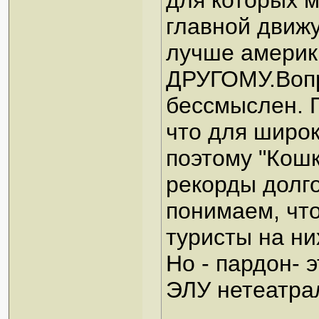
для которых м
главной движу
лучше америк
ДРУГОМУ.Вопр
бессмыслен. П
что для широк
поэтому "Кошк
рекорды долго
понимаем, что
туристы на ни
Но - пардон- 
ЭЛУ нетеатра