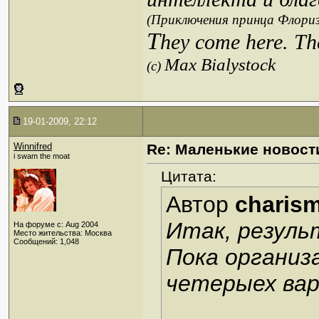
(Приключения принца Флориз
T
hey come here. Th
Max Bialystock
(c)
19-01-2009, 22:12
Winnifred
Re: Маленькие новост
i swam the moat
Цитата:
Автор
charis
Итак, резуль
На форуме с: Aug 2004
Место жительства: Москва
Сообщений: 1,048
Пока организ
четерыех вар