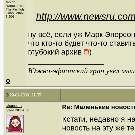
Место
жительства:
The Pie Hole
http://www.newsru.co
Сообщений:
3,204
ну всё, если уж Марк Эперсон 
что кто-то будет что-то стави
глубокий архив
)
__________________
Южно-эфиопский грач увёл мышь
29-01-2009, 21:55
charisma
Re: Маленькие новост
администратор
Кстати, недавно я н
новость на эту же те