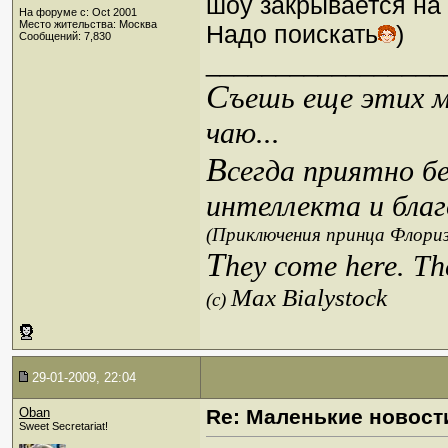
шоу закрывается на
На форуме с: Oct 2001
Место жительства: Москва
Надо поискать
)
Сообщений: 7,830
_________________
С
ъешь еще этих м
чаю...
В
сегда приятно б
интеллекта и благ
(Приключения принца Флориз
T
hey come here. Th
Max Bialystock
(c)
29-01-2009, 22:04
Oban
Re: Маленькие новост
Sweet Secretariat!