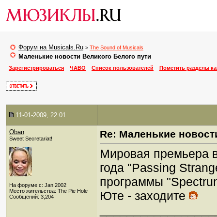
Форум на Musicals.Ru
>
The Sound of Musicals
Маленькие новости Великого Белого пути
Зарегистрироваться
ЧАВО
Список пользователей
Пометить разделы к
11-01-2009, 22:01
Oban
Re: Маленькие новост
Sweet Secretariat!
Мировая премьера в
года "Passing Stran
программы "Spectru
На форуме с: Jan 2002
Место жительства: The Pie Hole
Юте - заходите
Сообщений: 3,204
_________________