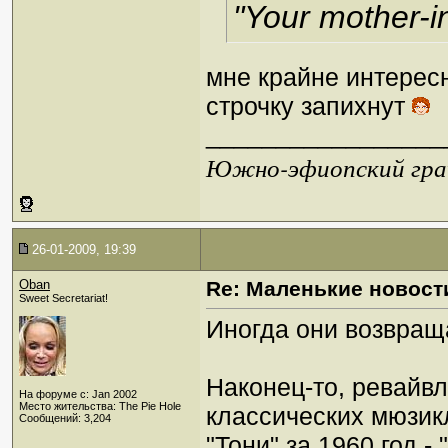
"Your mother-i
мне крайне интересн
строчку запихнут
_________________
Южно-эфиопский грач
26-01-2009, 19:39
Oban
Re: Маленькие новост
Sweet Secretariat!
Иногда они возвращ
Наконец-то, ревайв
На форуме с: Jan 2002
Место жительства: The Pie Hole
классических мюзик
Сообщений: 3,204
"Тони" за 1960 год -