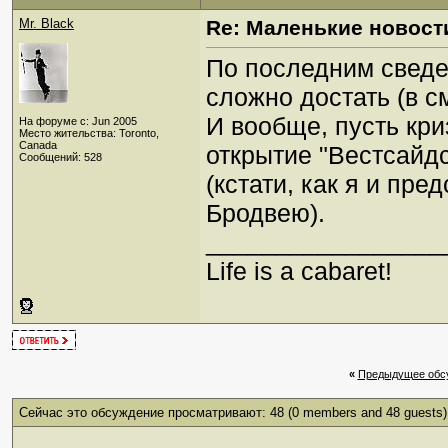
Mr. Black
Re: Маленькие новост
По последним сведе
сложно достать (в с
И вообще, пусть кри
На форуме с: Jun 2005
Место жительства: Toronto,
Canada
открытие "Вестсайд
Сообщений: 528
(кстати, как я и пр
Бродвею).
_________________
Life is a cabaret!
«
Предыдущее обс
Сейчас это обсуждение просматривают: 48
(0 members and 48 guests)