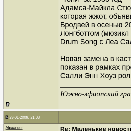
Адамса-Майкла Стюа
которая жжот, объяв
Бродвей в осенью 2
Лонгботтом (мюзикл 
Drum Song с Леа Сал
Новая замена в касте
показан в рамках пр
Салли Энн Хоуз рол
_________________
Южно-эфиопский грач
29-01-2009, 21:08
Alexander
Re: Маленькие новост