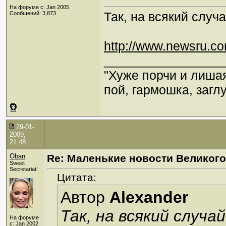
На форуме с: Jan 2005
Так, на всякий случ
Сообщений: 3,873
http://www.newsru.c
_________________
"Хуже порчи и лиша
пой, гармошка, загл
29-01-
2009,
21:48
Oban
Re: Маленькие новости Великого
Sweet
Secretariat!
Цитата:
Автор
Alexander
Так, на всякий случа
На форуме
с: Jan 2002