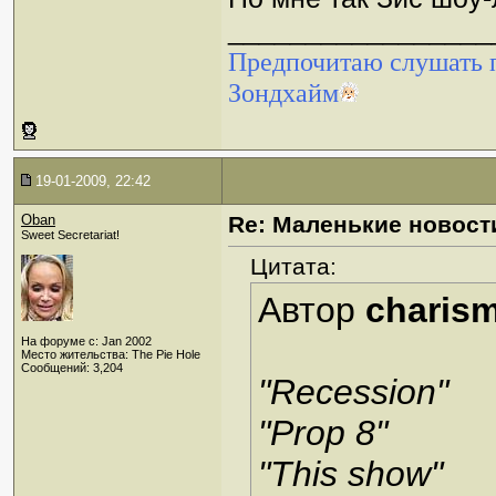
_________________
Предпочитаю слушать п
Зондхайм
19-01-2009, 22:42
Oban
Re: Маленькие новост
Sweet Secretariat!
Цитата:
Автор
charis
На форуме с: Jan 2002
Место жительства: The Pie Hole
Сообщений: 3,204
"Recession"
"Prop 8"
"This show"