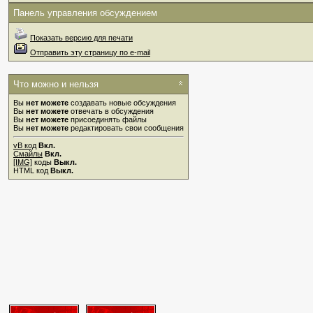
Панель управления обсуждением
Показать версию для печати
Отправить эту страницу по e-mail
Что можно и нельзя
Вы
нет можете
создавать новые обсуждения
Вы
нет можете
отвечать в обсуждения
Вы
нет можете
присоединять файлы
Вы
нет можете
редактировать свои сообщения
vB код
Вкл.
Смайлы
Вкл.
[IMG]
коды
Выкл.
HTML код
Выкл.