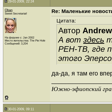
29-01-2009, 22:24
Oban
Re: Маленькие новост
Sweet Secretariat!
Цитата:
Автор
Andrew
А вот
здесь
т
На форуме с: Jan 2002
Место жительства: The Pie Hole
Сообщений: 3,204
РЕН-ТВ, где
этого Эперсо
да-да, я там его вп
_________________
Южно-эфиопский грач
30-01-2009, 09:11