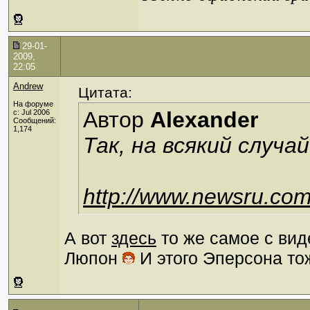
29-01-
2009,
22:05
Andrew
Цитата:
На форуме
Автор
Alexander
с: Jul 2006
Сообщений:
1,174
Так, на всякий случа
http://www.newsru.co
А вот
здесь
то же самое с вид
Люпон
И этого Эперсона то