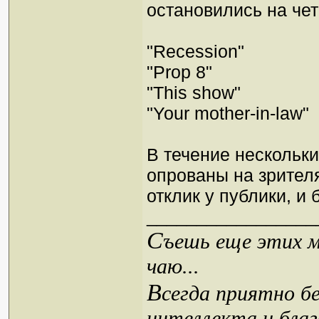
остановились на че
"Recession"
"Prop 8"
"This show"
"Your mother-in-law"
В течение нескольки
опрованы на зрител
отклик у публики, и 
_________________
С
ъешь еще этих м
чаю...
В
сегда приятно б
интеллекта и благ