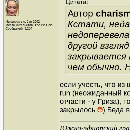
Цитата:
Автор
charis
Кстати, неда
На форуме с: Jan 2002
Место жительства: The Pie Hole
Сообщений: 3,204
недоперевела
другой взгляд
закрывается 
чем обычно. 
если учесть, что из 
run (неожиданный ко
отчасти - у Гриза), 
закрылось
) Беда 
_________________
Южно-эфиопский грач