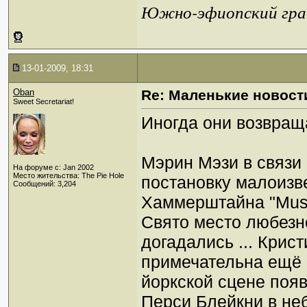
Южно-эфиопский грач
13-01-2009, 18:31
Oban
Re: Маленькие новост
Sweet Secretariat!
Иногда они возвращ
Мэрин Мэзи в связи
На форуме с: Jan 2002
Место жительства: The Pie Hole
постановку малоизв
Сообщений: 3,204
Хаммерштайна "Music 
Свято место любезно
догадались ... Крис
примечательна ещё и
йоркской сцене поя
Перси Блейкни в
не