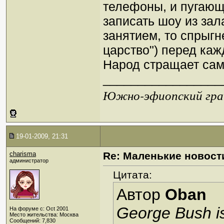
телефоны, и пугающе
записать шоу из зала
занятием, то спрыгн
царство") перед ка
Народ стращает са
_________________
Южно-эфиопский грач
19-01-2009, 21:31
charisma
Re: Маленькие новост
администратор
Цитата:
Автор
Oban
George Bush is
На форуме с: Oct 2001
Место жительства: Москва
Сообщений: 7,830