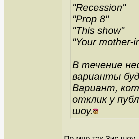
"Recession"
"Prop 8"
"This show"
"Your mother-i
В течение не
варианты буд
Вариант, ко
отклик у публ
шоу.
По мне так Зис шоу-