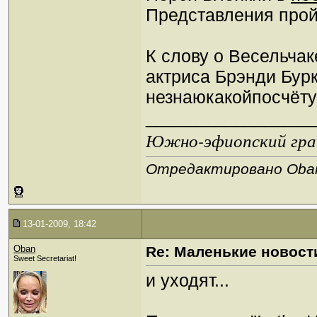
Представления прой
К слову о Весельча
актриса Брэнди Бурк
незнаюкакойпосчёт
_________________
Южно-эфиопский грач
Отредактировано Oban 
13-01-2009, 18:42
Oban
Re: Маленькие новост
Sweet Secretariat!
и уходят...