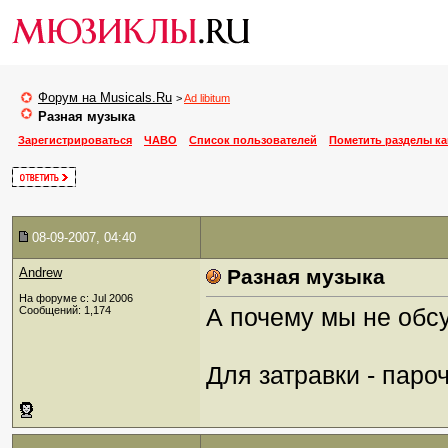
Форум на Musicals.Ru
>
Ad libitum
Разная музыка
Зарегистрироваться
ЧАВО
Список пользователей
Пометить разделы к
08-09-2007, 04:40
Andrew
Разная музыка
На форуме с: Jul 2006
А почему мы не обс
Сообщений: 1,174
Для затравки - паро