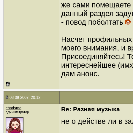
же сами помещаете 
данный раздел заду
- повод поболтать
Насчет профильных 
моего внимания, и в
Присоединяйтесь! Т
интереснейшее (имхо
дам анонс.
08-09-2007, 20:12
charisma
Re: Разная музыка
администратор
не о действе ли в з
_________________