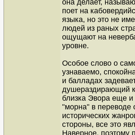
она делает, называ
поет на кабовердийс
языка, но это не им
людей из раных стра
ощущают на неверба
уровне.
Особое слово о сам
узнаваемо, спокойн
и балладах задевает
душераздирающий кр
близка Эвора еще и 
"морна" в переводе о
исторических жанров
стороны, все это явл
Наверное, поэтому 