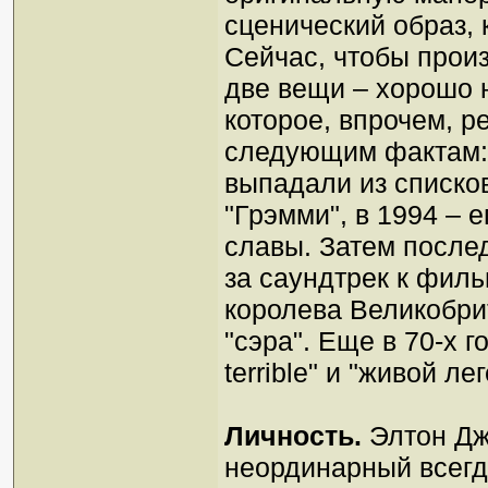
сценический образ, 
Сейчас, чтобы прои
две вещи – хорошо 
которое, впрочем, р
следующим фактам: з
выпадали из списков
"Грэмми", в 1994 – 
славы. Затем после
за саундтрек к фильм
королева Великобри
"сэра". Еще в 70-х г
terrible" и "живой л
Личность.
Элтон Дж
неординарный всегд