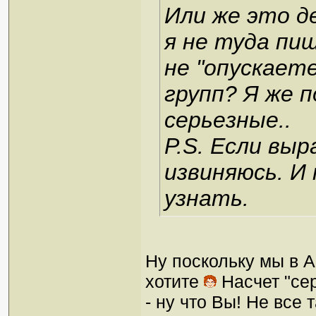
Или же это д
я не туда пиш
не "опускает
групп? Я же 
серьезные..
P.S. Если выр
извиняюсь. И
узнать.
Ну поскольку мы в Ad
хотите
Насчет "сер
- ну что Вы! Не все 