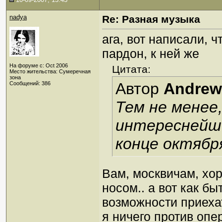
nadya
Re: Разная музыка
ага, вот написали, ч
пардон, к ней же
На форуме с: Oct 2006
Цитата:
Место жительства: Сумеречная
зона
Автор
Andrew
Сообщений: 386
Тем не менее
интереснейше
конце октября
Вам, москвичам, хо
носом.. а вот как бы
возможности приеха
я ничего против опе