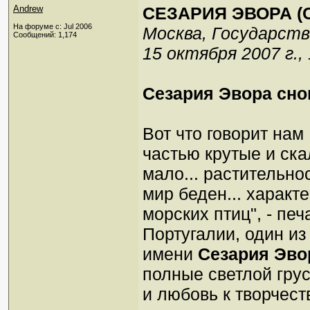
Andrew
СЕЗАРИЯ ЭВОРА (Ce
На форуме с: Jul 2006
Москва, Государств
Сообщений: 1,174
15 октября 2007 г., 
Сезария Эвора снов
Вот что говорит на
частью крутые и ск
мало... растительно
мир беден... характ
морских птиц", - п
Португалии, один из
имени
Сезария Эво
полные светлой грус
и любовь к творчест