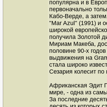
популярна и в Европ
первоначально толь
Кабо-Верде, а затем
"Mar Azul" (1991) и 
широкой европейско
получила Золотой д
Мириам Макеба, дос
половине 90-х годов
выдвижения на Gram
стала широко извест
Сезария колесит по
Африканская Эдит П
мире, - одна из сам
За последние десять
десять из которых с