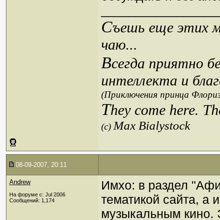
_________________
С
ъешь еще этих м
чаю...
В
сегда приятно б
интеллекта и благ
(Приключения принца Флориз
T
hey come here. Th
Max Bialystock
(c)
08-09-2007, 20:11
Andrew
Имхо: в раздел "Афи
На форуме с: Jul 2006
тематикой сайта, а
Сообщений: 1,174
музыкальным кино.