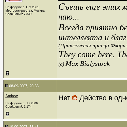
С
ъешь еще этих м
На форуме с: Oct 2001
Место жительства: Москва
чаю...
Сообщений: 7,830
В
сегда приятно б
интеллекта и благ
(Приключения принца Флориз
T
hey come here. Th
Max Bialystock
(c)
08-09-2007, 20:33
Andrew
Нет
Действо в одн
На форуме с: Jul 2006
Сообщений: 1,174
10-09-2007, 15:43