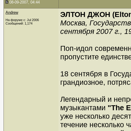
08-09-2007, 04:44
Andrew
ЭЛТОН ДЖОН (Elton
На форуме с: Jul 2006
Москва, Государств
Сообщений: 1,174
сентября 2007 г., 1
Поп-идол современн
пропустите единстве
18 сентября в Госу
грандиозное, потря
Легендарный и непр
музыкантами
"The E
уже несколько десят
течение несколько 