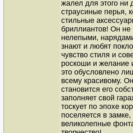
жалел для этого ни 
страусиные перья, к
стильные аксессуары
бриллиантов! Он не 
нелепыми, нарядами,
знают и любят покло
чувство стиля и сов
роскоши и желание и
это обусловлено ли
всему красивому. О
становится его собс
заполняет свой гар
тоскует по эпохе ко
поселяется в замке
великолепные фонта
творчество!