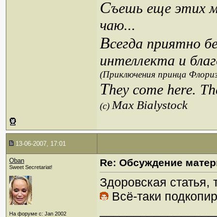
С
ъешь еще этих м
чаю...
В
сегда приятно б
интеллекта и благ
(Приключения принца Флориз
T
hey come here. Th
Max Bialystock
(c)
13-06-2007, 17:01
Oban
Re: Обсуждение матер
Sweet Secretariat!
Здоровская статья, 
Всё-таки подкопи
_________________
На форуме с: Jan 2002