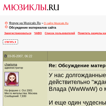
Форум на Musicals.Ru
>
О сайте Musicals.Ru
Обсуждение материалов сайта
Зарегистрироваться
ЧАВО
Список пользователей
Пометить разделы к
03-05-2007, 06:22
charisma
Re: Обсуждение матер
администратор
У нас долгожданные 
действительно "ждан
Влада (WwWwW) о 
На форуме с: Oct 2001
Место жительства: Москва
Сообщений: 7,830
И еще один чудесны