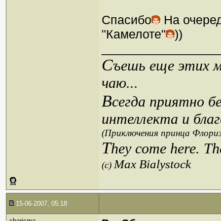
Спасибо
На очеред
"Камелоте"
))
_________________
С
ъешь еще этих м
чаю...
В
сегда приятно б
интеллекта и благ
(Приключения принца Флориз
T
hey come here. Th
Max Bialystock
(c)
15-06-2007, 05:18
charisma