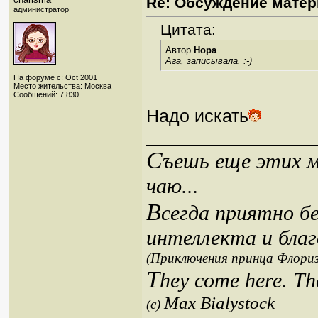
Re: Обсуждение матер
администратор
Цитата:
Автор
Нора
Ага, записывала. :-)
На форуме с: Oct 2001
Место жительства: Москва
Сообщений: 7,830
Надо искать
_________________
С
ъешь еще этих м
чаю...
В
сегда приятно б
интеллекта и благ
(Приключения принца Флориз
T
hey come here. Th
Max Bialystock
(c)