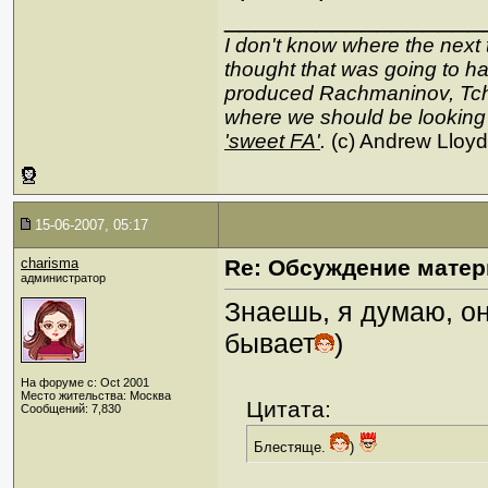
_________________
I don't know where the next 
thought that was going to hap
produced Rachmaninov, Tcha
where we should be looking
'sweet FA'
.
(c) Andrew Lloy
15-06-2007, 05:17
charisma
Re: Обсуждение матер
администратор
Знаешь, я думаю, о
бывает
)
На форуме с: Oct 2001
Место жительства: Москва
Цитата:
Сообщений: 7,830
Блестяще.
)