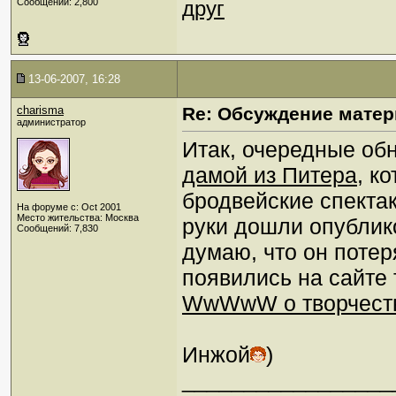
Сообщений: 2,800
друг
13-06-2007, 16:28
charisma
Re: Обсуждение матер
администратор
Итак, очередные об
дамой из Питера
, к
бродвейские спектак
На форуме с: Oct 2001
Место жительства: Москва
руки дошли опублико
Сообщений: 7,830
думаю, что он потер
появились на сайте 
WwWwW о творчест
Инжой
)
_________________