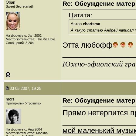
Oban
Re: Обсуждение матер
Sweet Secretariat!
Цитата:
Автор
charisma
А какую статью Андрей написал 
На форуме с: Jan 2002
Место жительства: The Pie Hole
Этта любофф
Сообщений: 3,204
_________________
Южно-эфиопский грач
03-05-2007, 19:25
mors
Re: Обсуждение матер
Прогорклый Утрозапах
Прямо нетерпится пр
_________________
мой маленький музы
На форуме с: Aug 2004
Место жительства: Москва