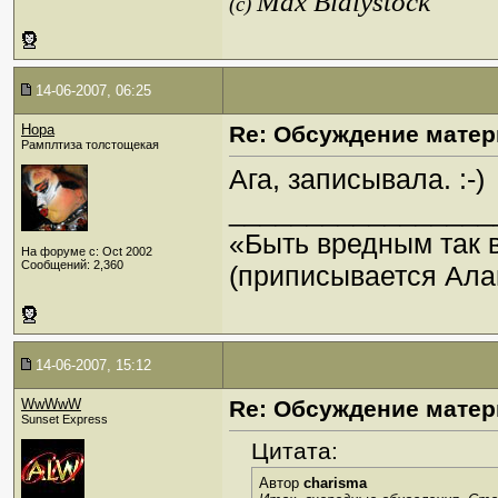
Max Bialystock
(c)
14-06-2007, 06:25
Нора
Re: Обсуждение матер
Рамплтиза толстощекая
Ага, записывала. :-)
_________________
«Быть вредным так 
На форуме с: Oct 2002
Сообщений: 2,360
(приписывается Ала
14-06-2007, 15:12
WwWwW
Re: Обсуждение матер
Sunset Express
Цитата:
Автор
charisma