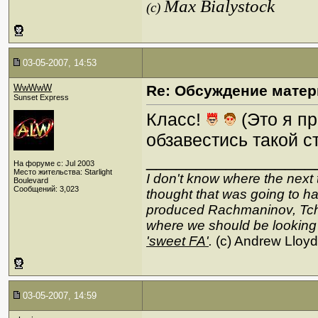
Max Bialystock
(c)
03-05-2007, 14:53
WwWwW
Re: Обсуждение матер
Sunset Express
Класс!
(Это я п
обзавестись такой с
_________________
На форуме с: Jul 2003
Место жительства: Starlight
I don't know where the next 
Boulevard
Сообщений: 3,023
thought that was going to hap
produced Rachmaninov, Tcha
where we should be looking
'sweet FA'
.
(c) Andrew Lloy
03-05-2007, 14:59