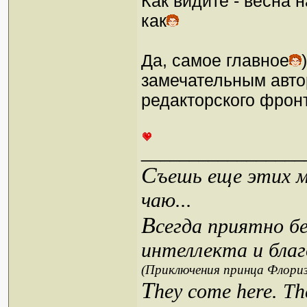
Как видите - весна 
как
Да, самое главное
замечательным авто
редакторского фронт
_________________
С
ъешь еще этих м
чаю...
В
сегда приятно б
интеллекта и благ
(Приключения принца Флориз
T
hey come here. Th