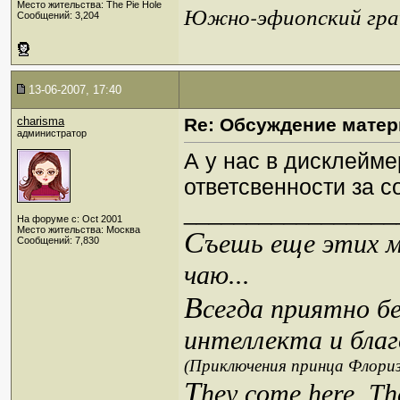
Место жительства: The Pie Hole
Южно-эфиопский грач
Сообщений: 3,204
13-06-2007, 17:40
charisma
Re: Обсуждение матер
администратор
А у нас в дисклейме
ответсвенности за 
_________________
На форуме с: Oct 2001
Место жительства: Москва
С
ъешь еще этих м
Сообщений: 7,830
чаю...
В
сегда приятно б
интеллекта и благ
(Приключения принца Флориз
T
hey come here. Th