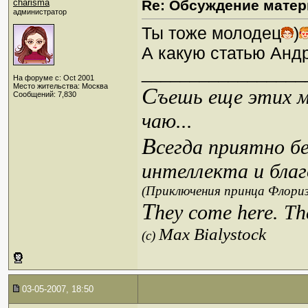
charisma
Re: Обсуждение матер
администратор
Ты тоже молодец
)
А какую статью Анд
_________________
На форуме с: Oct 2001
Место жительства: Москва
С
ъешь еще этих м
Сообщений: 7,830
чаю...
В
сегда приятно б
интеллекта и благ
(Приключения принца Флориз
T
hey come here. Th
Max Bialystock
(c)
03-05-2007, 18:50