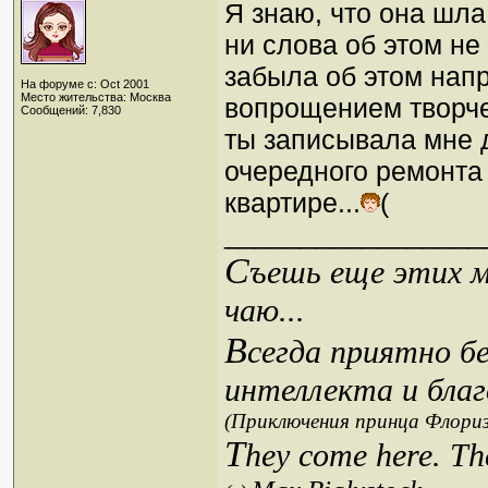
Я знаю, что она шла 
ни слова об этом не 
забыла об этом напр
На форуме с: Oct 2001
Место жительства: Москва
вопрощением творч
Сообщений: 7,830
ты записывала мне д
очередного ремонта 
квартире...
(
_________________
С
ъешь еще этих м
чаю...
В
сегда приятно б
интеллекта и благ
(Приключения принца Флориз
T
hey come here. Th