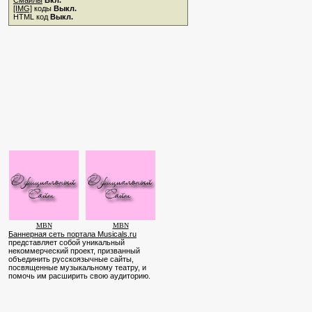
Смайлы
Вкл.
[IMG]
коды
Выкл.
HTML код
Выкл.
MBN
MBN
Баннерная сеть портала Musicals.ru
представляет собой уникальный
некоммерческий проект, призванный
объединить русскоязычные сайты,
посвященные музыкальному театру, и
помочь им расширить свою аудиторию.