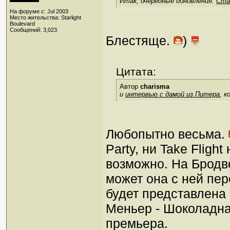
Итак, очередные обновления.
Ста
На форуме с: Jul 2003
Место жительства: Starlight
Boulevard
Сообщений: 3,023
Блестяще.
)
Цитата:
Автор
charisma
и
интервью с дамой из Питера
, 
Любопытно весьма.
Party, ни Take Flig
возможно. На Бродве
может она с ней пер
будет представлена 
Меньер - Шоколадна
премьера.