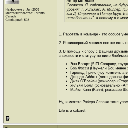
Автор
Mr. Black
Согласен. Я, собственно, не буд
уровня: Т. Уильямс, А. Миллер, 
На форуме с: Jun 2005
Место жительства: Toronto,
как Д. Стреллер и Питер Брук. Ес
Canada
нелюбопытны", а потому я с моим
Сообщений: 528
1. Работать в команде - это особое ум
2. Режиссерский мюзикл все же есть то
3. В помощь к спору с Вашими друзьям
знаковости и статусу не ниже Любимова
Энн Богарт (SITI Company, труд
Боб Фосси (Неужели Боб менее з
Гарольд Принс (ноу коммент, а 
Джордж Абботт (легендарная фиг
Джэк О’Брайан (режиссер «Старо
Уильям Болл (основательно «Ame
Майкл Канн (Kahn), режиссер Ше
Ну, и можете Робера Лепажа тоже упомя
__________________
Life is a cabaret!