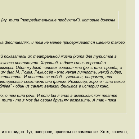
 (ну, типа "потребительские продукты"), которые должны
е на фестивалях, и тем не менее придерживается именно такого
ый показатель их театральной жизни (хотя для туристов в
некоего института. Хороший, и даже очень хороший и
еры. Один мудрый человек говорил мне (речь шла, правда, о
м им был М. Ромм. Режиссёр - это некая личность, некий лидер,
ствовать. И повести за собой - учеников, например, или
интересный спектакль или фильм. Режиссёр, короче - это некий
блёва" - один из самых великих фильмов в истории кино.
ю, о чём шла речь. И если бы я знал в американском театре
, типа - то я мог бы своим друзьям возразить. А так - пока
 и это видно. Тут, наверное, правильное замечание. Хотя, конечно,