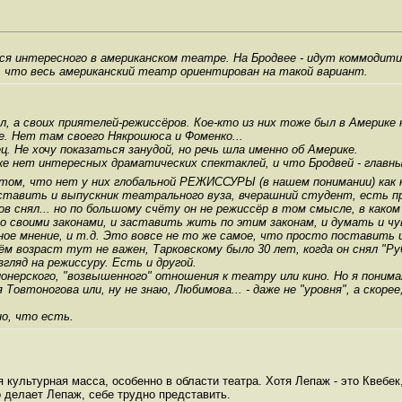
я интересного в американском театре. На Бродвее - идут коммодити
, что весь американский театр ориентирован на такой вариант.
вал, а своих приятелей-режиссёров. Кое-кто из них тоже был в Америк
е. Нет там своего Някрошюса и Фоменко...
ец. Не хочу показаться занудой, но речь шла именно об Америке.
ке нет интересных драматических спектаклей, и что Бродвей - главн
 том, что нет у них глобальной РЕЖИССУРЫ (в нашем понимании) как 
авить и выпускник театрального вуза, вчерашний студент, есть прим
мов снял... но по большому счёту он не режиссёр в том смысле, в како
о своими законами, и заставить жить по этим законам, и думать и чув
ное мнение, и т.д. Это вовсе не то же самое, что просто поставить 
ём возраст тут не важен, Тарковскому было 30 лет, когда он снял "Ру
гляд на режиссуру. Есть и другой.
онерского, "возвышенного" отношения к театру или кино. Но я понима
Товтоногова или, ну не знаю, Любимова... - даже не "уровня", а скорее
о, что есть.
 культурная масса, особенно в области театра. Хотя Лепаж - это Квебек,
о делает Лепаж, себе трудно представить.