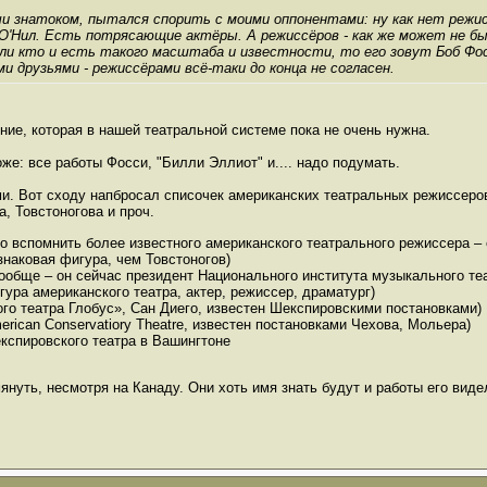
учи знатоком, пытался спорить с моими оппонентами: ну как нет реж
Ю.О'Нил. Есть потрясающие актёры. А режиссёров - как же может не бы
ли кто и есть такого масштаба и известности, то его зовут Боб Фосс
и друзьями - режиссёрами всё-таки до конца не согласен.
ение, которая в нашей театральной системе пока не очень нужна.
же: все работы Фосси, "Билли Эллиот" и.... надо подумать.
и. Вот сходу напбросал списочек американских театральных режиссеров
, Товстоногова и проч.
но вспомнить более известного американского театрального режиссера – 
наковая фигура, чем Товстоногов)
вообще – он сейчас президент Национального института музыкального те
ура американского театра, актер, режиссер, драматург)
го театра Глобус», Сан Диего, известен Шекспировскими постановками)
rican Conservatiory Theatre, известен постановками Чехова, Мольера)
кспировского театра в Вашингтоне
нуть, несмотря на Канаду. Они хоть имя знать будут и работы его видели