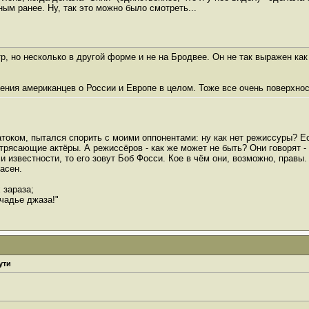
ым ранее. Ну, так это можно было смотреть...
тр, но несколько в другой форме и не на Бродвее. Он не так выражен как
ения американцев о России и Европе в целом. Тоже все очень поверхнос
натоком, пытался спорить с моими оппонентами: ну как нет режиссуры? Е
рясающие актёры. А режиссёров - как же может не быть? Они говорят - н
 и известности, то его зовут Боб Фосси. Кое в чём они, возможно, правы
асен.
 зараза;
чадье джаза!"
ути