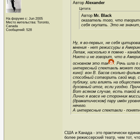
Автор
Alexander
Цитата:
Автор
Mr. Black
На форуме с: Jun 2005
оказатель того, что творитс
Место жительства: Toronto,
себя окупать. Это не значит
Canada
Сообщений: 528
Ну, я во-первых, не себя цитиро
мнения - нет режиссуры в Америк
Лепаж, насколько я помню - канад
Никто и не говорит, что в Амери
основном это так
. Речь шла о
интересный спектакль может пост
кино): вон В. Басов сколько филь
способный сотворить свой мир, с
публику, или влиять на обществе
духовный итог, если угодно. Прич
Вот всяком случае, есть такой вз
Лично я вовсе не сторонник мисси
(драматическом) пару имён уровня 
нечего.
А интересные спектакли - понятн
США и Канада - это практически единая
более режиссерский театр, чем тот, чт