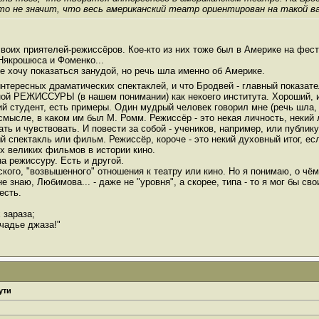
то не значит, что весь американский театр ориентирован на такой в
 своих приятелей-режиссёров. Кое-кто из них тоже был в Америке на фес
Някрошюса и Фоменко...
е хочу показаться занудой, но речь шла именно об Америке.
 интересных драматических спектаклей, и что Бродвей - главный показате
ьной РЕЖИССУРЫ (в нашем понимании) как некоего института. Хороший, 
й студент, есть примеры. Один мудрый человек говорил мне (речь шла, п
мысле, в каком им был М. Ромм. Режиссёр - это некая личность, некий 
ть и чувствовать. И повести за собой - учеников, например, или публику
й спектакль или фильм. Режиссёр, короче - это некий духовный итог, ес
ых великих фильмов в истории кино.
на режиссуру. Есть и другой.
кого, "возвышенного" отношения к театру или кино. Но я понимаю, о чё
е знаю, Любимова... - даже не "уровня", а скорее, типа - то я мог бы сво
есть.
 зараза;
чадье джаза!"
ути