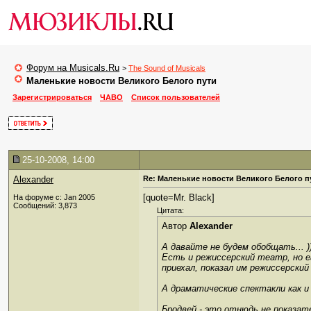
Форум на Musicals.Ru
>
The Sound of Musicals
Маленькие новости Великого Белого пути
Зарегистрироваться
ЧАВО
Список пользователей
25-10-2008, 14:00
Alexander
Re: Маленькие новости Великого Белого п
[quote=Mr. Black]
На форуме с: Jan 2005
Сообщений: 3,873
Цитата:
Автор
Alexander
А давайте не будем обобщать... ))
Есть и режиссерский театр, но е
приехал, показал им режиссерский
А драматические спектакли как и
Бродвей - это отнюдь не показат