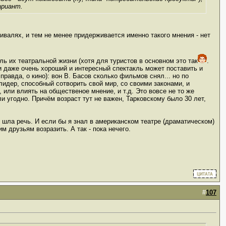
ариант.
тивалях, и тем не менее придерживается именно такого мнения - нет
ль их театральной жизни (хотя для туристов в основном это так
.
и даже очень хороший и интересный спектакль может поставить и
равда, о кино): вон В. Басов сколько фильмов снял... но по
лидер, способный сотворить свой мир, со своими законами, и
, или влиять на общественое мнение, и т.д. Это вовсе не то же
ли угодно. Причём возраст тут не важен, Тарковскому было 30 лет,
м шла речь. И если бы я знал в американском театре (драматическом)
им друзьям возразить. А так - пока нечего.
#
107