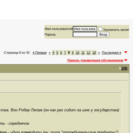
Имя пользователя
Запомнить меня!
Пароль
Страница 8 из 42
«
Первая
<
4
5
6
7
8
9
10
11
12
18
>
Последняя
»
Панель управления обсуждением
#
106
тва. Вон Робер Лепаж (он как раз сидит на шее у государства)
ь - середнячок.
вее - идут коммодити (ну, типа "потребительские продукты"),