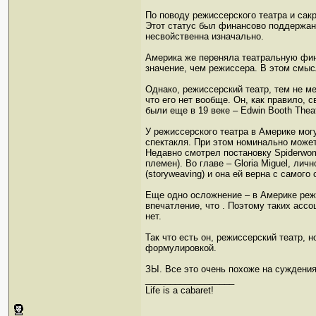
По поводу режиссерского театра и сак
Этот статус был финансово поддержан 
несвойственна изначально.
Америка же переняла театральную фина
значение, чем режиссера. В этом смыс
Однако, режиссерский театр, тем не ме
что его нет вообще. Он, как правило,
были еще в 19 веке – Edwin Booth Thea
У режиссерского театра в Америке мог
спектакля. При этом номинально может
Недавно смотрел постановку Spiderwom
племен). Во главе – Gloria Miguel, ли
(storyweaving) и она ей верна с самого
Еще одно осложнение – в Америке режи
впечатление, что . Поэтому таких ассо
нет.
Так что есть он, режиссерский театр, 
формулировкой.
ЗЫ. Все это очень похоже на суждения
__________________
Life is a cabaret!