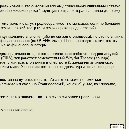
 роль храма и это обеспечивало ему совершенно уникальный статус.
рковно-миссионерская" функция театра, которая на самом деле ему
этому роль и статус продюсера имеет не меньшее, если не большее
 режиссерский театр (или режиссерско-продюсерский).
нципиального значения (ибо не связан с Бродвеем), но это не значит,
е финансирование (их ОЧЕНЬ мало). Попытки создать такие театры
я из-за финансовых потерь.
демократизировать, то есть коллективно работать над режиссурой
 (США), так работает замечательный WhyNot Theatre (Канада).
ры у них все, кто заняты в спектакле (3 женщины из индейских
дением мира. У нее своя режиссерско-драматургическая концепция
постоянно путешествовать. Из-за этого может сложиться
в смысле изначально Станиславский, конечно) у них, как правило,
сии и не так значим – вот это было бы более правильной
 без проникновения.