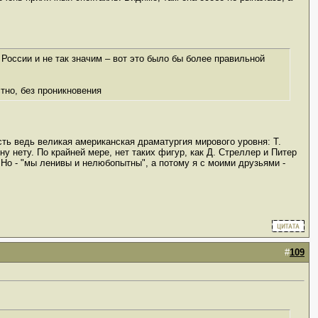
 России и не так значим – вот это было бы более правильной
тно, без проникновения
сть ведь великая американская драматургия мирового уровня: Т.
у нету. По крайней мере, нет таких фигур, как Д. Стреллер и Питер
. Но - "мы ленивы и нелюбопытны", а потому я с моими друзьями -
#
109