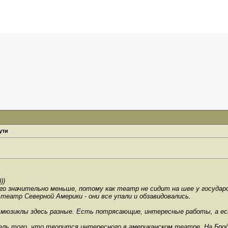
ути
))
го значительно меньше, потому как театр не сидит на шее у государс
 театр Северной Америки - они все упали и обзавидовались.
 мюзиклы здесь разные. Есть потрясающие, интересные работы, а ест
ель того, что творится интересного в американском театре. На Брод