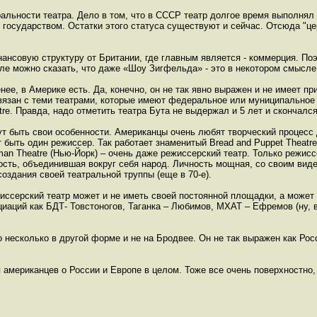
ральности театра. Дело в том, что в СССР театр долгое время выполнял
государством. Остатки этого статуса существуют и сейчас. Отсюда "це
нсовую структуру от Британии, где главным является - коммерция. По
ле можно сказать, что даже «Шоу Зигфельда» - это в некотором смысле
нее, в Америке есть. Да, конечно, он не так явно выражен и не имеет при
 связан с теми театрами, которые имеют федеральное или муниципально
tre. Правда, надо отметить театра Бута не выдержал и 5 лет и скончалс
ут быть свои особенности. Американцы очень любят творческий процесс 
 быть один режиссер. Так работает знаменитый Bread and Puppet Theatre
an Theatre (Нью-Йорк) – очень даже режиссерский театр. Только режиссе
чность, объединившая вокруг себя народ. Личность мощная, со своим ви
 создания своей театральной труппы (еще в 70-е).
ссерский театр может и не иметь своей постоянной площадки, а может 
циаций как БДТ- Товстоногов, Таганка – Любимов, МХАТ – Ефремов (ну, 
но несколько в другой форме и не на Бродвее. Он не так выражен как Рос
 американцев о России и Европе в целом. Тоже все очень поверхностно,