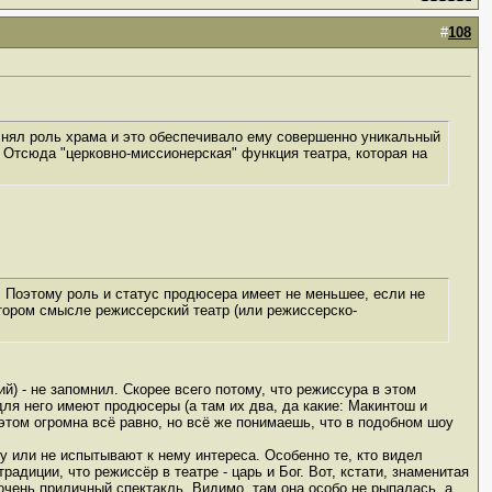
#
108
олнял роль храма и это обеспечивало ему совершенно уникальный
 Отсюда "церковно-миссионерская" функция театра, которая на
 Поэтому роль и статус продюсера имеет не меньшее, если не
тором смысле режиссерский театр (или режиссерско-
) - не запомнил. Скорее всего потому, что режиссура в этом
для него имеют продюсеры (а там их два, да какие: Макинтош и
 этом огромна всё равно, но всё же понимаешь, что в подобном шоу
у или не испытывают к нему интереса. Особенно те, кто видел
диции, что режиссёр в театре - царь и Бог. Вот, кстати, знаменитая
 очень приличный спектакль. Видимо, там она особо не рыпалась, а