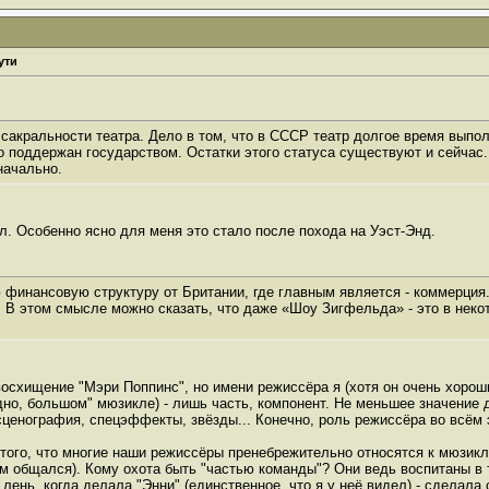
ути
 сакральности театра. Дело в том, что в СССР театр долгое время вып
о поддержан государством. Остатки этого статуса существуют и сейчас.
начально.
ил. Особенно ясно для меня это стало после похода на Уэст-Энд.
финансовую структуру от Британии, где главным является - коммерция.
 В этом смысле можно сказать, что даже «Шоу Зигфельда» - это в неко
осхищение "Мэри Поппинс", но имени режиссёра я (хотя он очень хороший
дно, большом" мюзикле) - лишь часть, компонент. Не меньшее значение 
 сценография, спецэффекты, звёзды... Конечно, роль режиссёра во всём
того, что многие наши режиссёры пренебрежительно относятся к мюзикл
 общался). Кому охота быть "частью команды"? Они ведь воспитаны в тра
 лень, когда делала "Энни" (единственное, что я у неё видел) - сделала