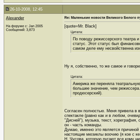
26-10-2008, 12:45
Alexander
Re: Маленькие новости Великого Белого п
[quote=Mr. Black]
На форуме с: Jan 2005
Сообщений: 3,873
Цитата:
По поводу режиссерского театра и
статус. Этот статус был финансов
самом деле ему несвойственна из
Ну я, собственно, то же самое и говор
Цитата:
Америка же переняла театральную 
большее значение, чем режиссера.
продюсерский).
Согласен полностью. Меня привела в в
спектакле (равно как и в любом, очеви
"Дисней"), музыка, текст, хореграфия,
он - часть команды.
Думаю, именно это является причиной 
настоящие мюзиклы воочию (я кое с кем
Н. Чусова, которую ругают все кому ни