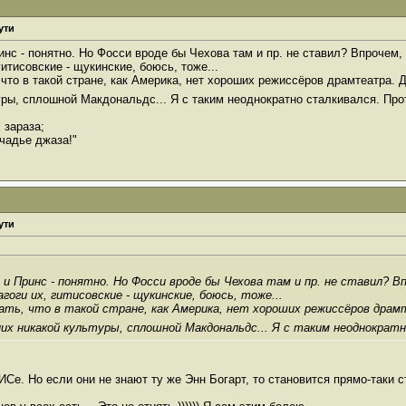
ути
инс - понятно. Но Фосси вроде бы Чехова там и пр. не ставил? Впрочем,
гитисовские - щукинские, боюсь, тоже...
, что в такой стране, как Америка, нет хороших режиссёров драмтеатра.
уры, сплошной Макдональдс... Я с таким неоднократно сталкивался. Про
 зараза;
чадье джаза!"
ути
 и Принс - понятно. Но Фосси вроде бы Чехова там и пр. не ставил? В
агоги их, гитисовские - щукинские, боюсь, тоже...
умать, что в такой стране, как Америка, нет хороших режиссёров дра
 них никакой культуры, сплошной Макдональдс... Я с таким неоднократ
ТИСе. Но если они не знают ту же Энн Богарт, то становится прямо-таки