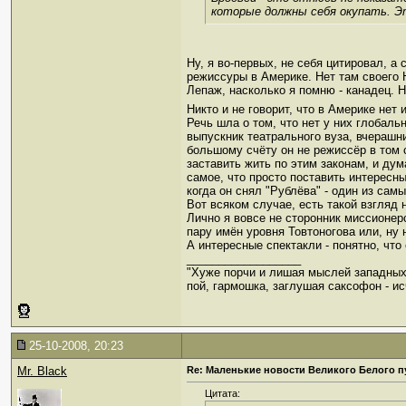
которые должны себя окупать. Э
Ну, я во-первых, не себя цитировал, а
режиссуры в Америке. Нет там своего 
Лепаж, насколько я помню - канадец. Н
Никто и не говорит, что в Америке нет
Речь шла о том, что нет у них глобал
выпускник театрального вуза, вчерашни
большому счёту он не режиссёр в том с
заставить жить по этим законам, и дума
самое, что просто поставить интересны
когда он снял "Рублёва" - один из сам
Вот всяком случае, есть такой взгляд 
Лично я вовсе не сторонник миссионерс
пару имён уровня Товтоногова или, ну н
А интересные спектакли - понятно, что 
__________________
"Хуже порчи и лишая мыслей западных
пой, гармошка, заглушая саксофон - ис
25-10-2008, 20:23
Mr. Black
Re: Маленькие новости Великого Белого п
Цитата: