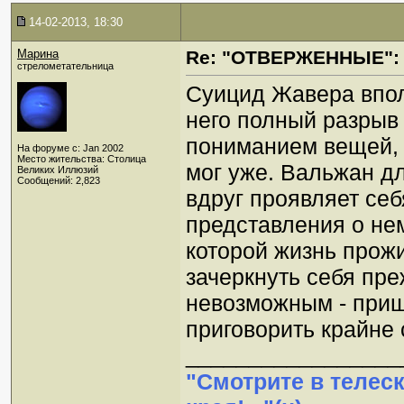
14-02-2013, 18:30
Марина
Re: "ОТВЕРЖЕННЫЕ": 
стрелометательница
Суицид Жавера вполн
него полный разрыв
пониманием вещей, 
На форуме с: Jan 2002
Место жительства: Столица
мог уже. Вальжан дл
Великих Иллюзий
Сообщений: 2,823
вдруг проявляет себ
представления о не
которой жизнь прожи
зачеркнуть себя пре
невозможным - приш
приговорить крайне 
_________________
"Смотрите в телес