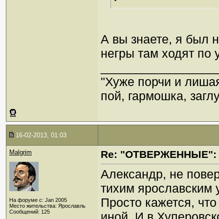
А вы знаете, я был н
негры там ходят по 
_________________
"Хуже порчи и лиша
пой, гармошка, загл
16-02-2013, 01:03
Malgrim
Re: "ОТВЕРЖЕННЫЕ": 
Александр, не пове
тихим ярославским у
Просто кажется, что
На форуме с: Jan 2005
Место жительства: Ярославль
Сообщений: 125
иной. И в Хуперовс