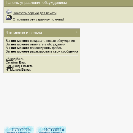
Панель управления обсуждением
Показать версию для печати
Отправить эту страницу по e-mail
Что можно и нельзя
Вы
нет можете
создавать новые обсуждения
Вы
нет можете
отвечать в обсуждения
Вы
нет можете
присоединять файлы
Вы
нет можете
редактировать свои сообщения
vB код
Вкл.
Смайлы
Вкл.
[IMG]
коды
Выкл.
HTML код
Выкл.