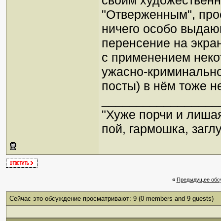
своим художественн
"Отверженным", про
ничего особо выдающ
перенсение на экра
с применением неко
ужасно-криминально
посты) в нём тоже н
_________________
"Хуже порчи и лиша
пой, гармошка, загл
«
Предыдущее обс
Сейчас это обсуждение просматривают: 9
(0 members and 9 guests)