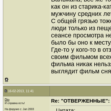
как он из старика-к
мужчину средних лет
С общей грязью тоже
люди только из пеще
сеансе просмотра не
было бы оно к месту.
Где-то у кого-то в о
своим фильмом всех 
фильма никак нельзя
выглядит фильм сня
16-02-2013, 11:41
Dio
Re: "ОТВЕРЖЕННЫЕ": 
И справка есть!
Цитата:
На форуме с: Jan 2003