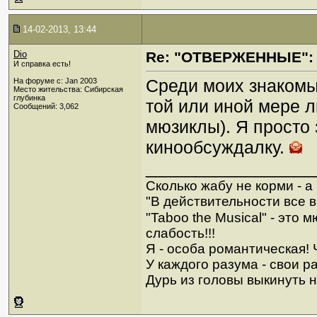
14-02-2013, 13:44
Dio
Re: "ОТВЕРЖЕННЫЕ": 
И справка есть!
Среди моих знакомых
На форуме с: Jan 2003
Место жительства: Сибирская
глубинка
той или иной мере 
Сообщений: 3,062
мюзиклы). Я просто 
кинообсуждалку.
_________________
Сколько жабу не корми - а в
"В действительности все в
"Taboo the Musical" - это
слабость!!!
Я - особа романтическая! Ч
У каждого разума - свои р
Дурь из головы выкинуть н