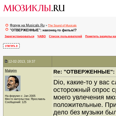
Форум на Musicals.Ru
>
The Sound of Musicals
"ОТВЕРЖЕННЫЕ": наконец-то фильм!?
Зарегистрироваться
ЧАВО
Список пользователей
Пометить разделы к
12-02-2013, 19:37
Malgrim
Re: "ОТВЕРЖЕННЫЕ": 
Dio, какие-то у вас
осторожный опрос ср
моего увлечения мюз
На форуме с: Jan 2005
Место жительства: Ярославль
Сообщений: 125
положительные. При 
дело без музыки было