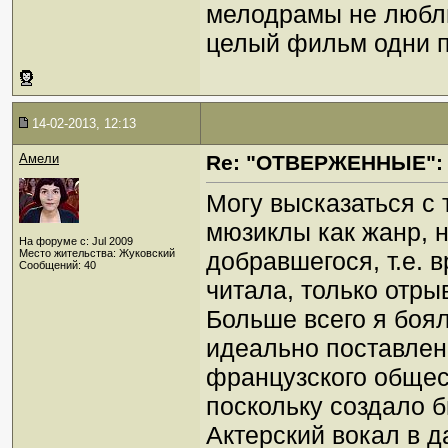
мелодрамы не люблю.
целый фильм одни п
14-02-2013, 12:13
Амели
Re: "ОТВЕРЖЕННЫЕ": 
Могу высказаться с 
мюзиклы как жанр, 
На форуме с: Jul 2009
Место жительства: Жуковский
добравшегося, т.е. 
Сообщений: 40
читала, только отрыв
Больше всего я боял
идеально поставлен
французского общес
поскольку создало 
Актерский вокал в д