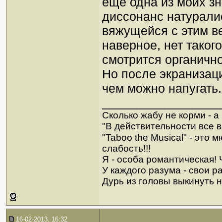
ещё одна из моих зн
диссонанс натурали
вяжущейся с этим ве
наверное, нет таког
смотрится органично,
Но после экранизац
чем можно напугать
_________________
Сколько жабу не корми - а в
"В действительности все в
"Taboo the Musical" - это
слабость!!!
Я - особа романтическая! Ч
У каждого разума - свои р
Дурь из головы выкинуть н
16-02-2013, 16:32