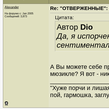
Alexander
Re: "ОТВЕРЖЕННЫЕ": 
На форуме с: Jan 2005
Цитата:
Сообщений: 3,873
Автор
Dio
Да, я испорч
сентиментал
А Вы можете себе п
мюзикле? Я вот - ник
_________________
"Хуже порчи и лиша
пой, гармошка, загл