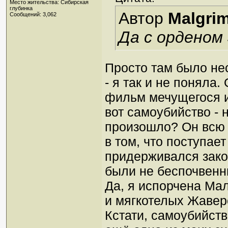
Место жительства: Сибирская
глубинка
Автор
Malgri
Сообщений: 3,062
Да с орденом
Просто там было неск
- я так и не поняла.
фильм мечущегося и 
вот самоубийство - 
произошло? Он всю 
в том, что поступае
придерживался закон
были не беспочвенн
Да, я испорчена Ма
и мягкотелых Жавер
Кстати, самоубийств