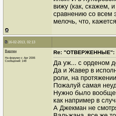
вижу (как, скажем, и
сравнению со всем 
мелочь, что, кажется
16-02-2013, 02:13
Варлен
Re: "ОТВЕРЖЕННЫЕ": 
На форуме с: Apr 2006
Да уж... с орденом 
Сообщений: 148
Да и Жавер в испол
роли, на протяжении
Пожалуй самая неуд
Нужно было вообще о
как например в слу
А Джекман не смотря
Вальжана, все же то