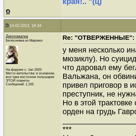
края!.. "(ц)
14-02-2013, 18:34
Дипломатка
Re: "ОТВЕРЖЕННЫЕ": 
Белоснежка из Марокко
у меня несколько ин
мюзиклу). Но суицид
что даровал ему бег
На форуме с: Jan 2003
Место жительства: в основном,
Вальжана, он обвини
все-таки восточное полушарие
ЭТОЙ планеты
привел приговор в 
Сообщений: 1,165
преступник, не нужн
Но в этой трактовке
орден на грудь Гавр
_________________
***