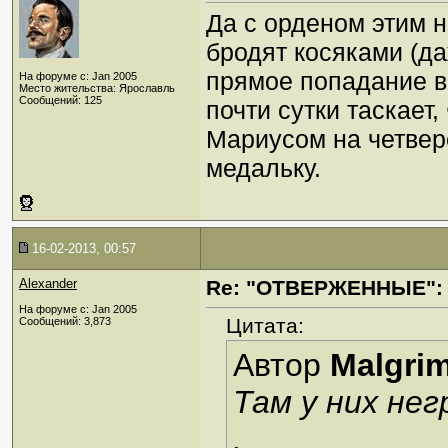
Да с орденом этим н
бродят косяками (д
прямое попадание в
На форуме с: Jan 2005
Место жительства: Ярославль
Сообщений: 125
почти сутки таскает,
Мариусом на четвере
медальку.
16-02-2013, 00:57
Alexander
Re: "ОТВЕРЖЕННЫЕ": 
На форуме с: Jan 2005
Цитата:
Сообщений: 3,873
Автор
Malgri
Там у них не
.