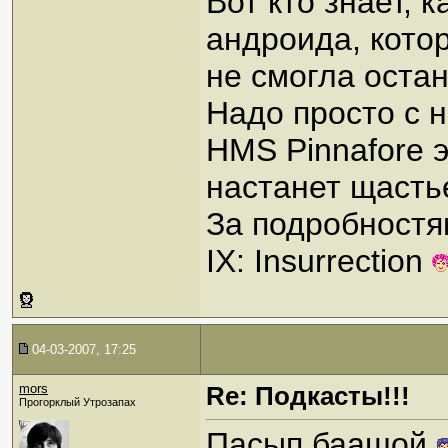
Вот кто знает, 
андроида, кото
не смогла остан
Надо просто с 
HMS Pinnafore э
настанет щасть
За подробностя
IX: Insurrection
04-03-2007, 17:25
mors
Re: Подкасты!!!
Прогорклый Утрозапах
Пасып баашой.