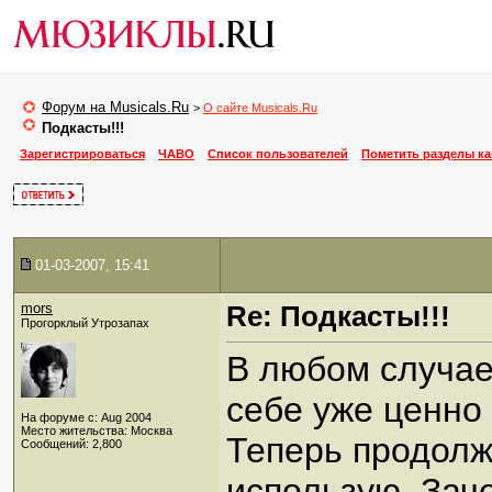
Форум на Musicals.Ru
>
О сайте Musicals.Ru
Подкасты!!!
Зарегистрироваться
ЧАВО
Список пользователей
Пометить разделы к
01-03-2007, 15:41
mors
Re: Подкасты!!!
Прогорклый Утрозапах
В любом случае
себе уже ценно
На форуме с: Aug 2004
Место жительства: Москва
Теперь продолжу
Сообщений: 2,800
использую. Заче