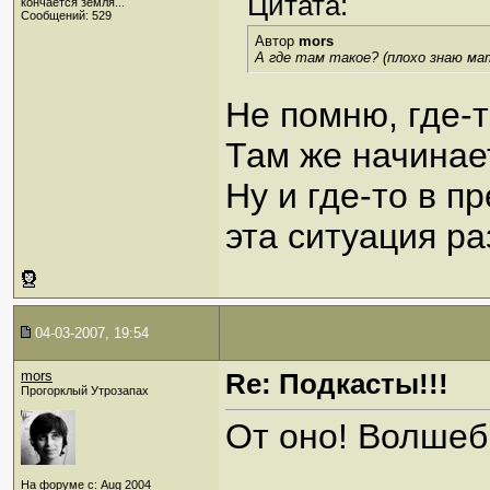
Цитата:
кончается земля...
Сообщений: 529
Автор
mors
А где там такое? (плохо знаю ма
Не помню, где-т
Там же начинает
Ну и где-то в п
эта ситуация р
04-03-2007, 19:54
mors
Re: Подкасты!!!
Прогорклый Утрозапах
От оно! Волшеб
_____________
На форуме с: Aug 2004