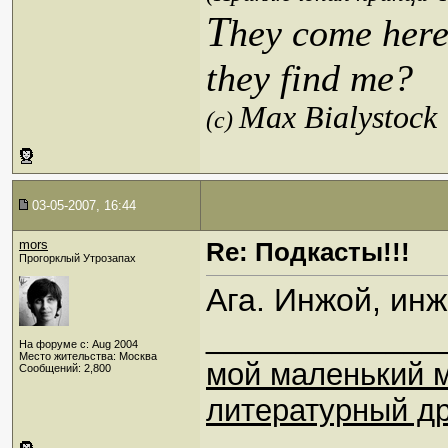
T
hey come here
they find me?
Max Bialystock
(c)
03-05-2007, 16:44
mors
Re: Подкасты!!!
Прогорклый Утрозапах
Ага. Инжой, инж
_____________
На форуме с: Aug 2004
Место жительства: Москва
мой маленький 
Сообщений: 2,800
литературный др