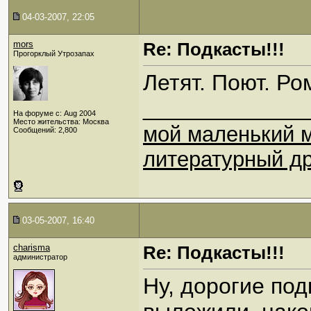
04-03-2007, 22:05
mors
Re: Подкасты!!!
Прогорклый Утрозапах
Летят. Поют. Ро
_____________
На форуме с: Aug 2004
Место жительства: Москва
мой маленький 
Сообщений: 2,800
литературный др
03-05-2007, 16:40
charisma
Re: Подкасты!!!
администратор
Ну, дорогие по