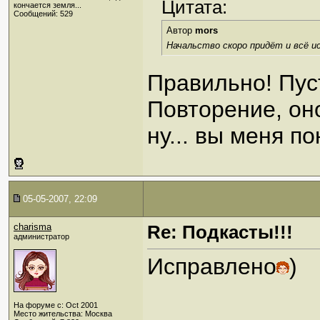
Цитата:
кончается земля...
Сообщений: 529
Автор
mors
Начальство скоро придёт и всё и
Правильно! Пус
Повторение, оно,
ну... вы меня п
05-05-2007, 22:09
charisma
Re: Подкасты!!!
администратор
Исправлено
)
На форуме с: Oct 2001
_____________
Место жительства: Москва