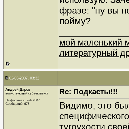
фразе: "ну вы п
пойму?
_____________
мой маленький 
литературный др
02-03-2007, 03:32
Андрей Даров
Re: Подкасты!!!
воинствующий субъективист
На форуме с: Feb 2007
Видимо, это был
Сообщений: 676
специфического
тугоухости свое