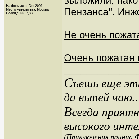
выложили, нако
На форуме с: Oct 2001
Пензанса". Инжо
Место жительства: Москва
Сообщений: 7,830
Не очень пожат
Очень пожатая 
_____________
С
ъешь еще эти
да выпей чаю..
В
сегда приятн
высокого инте
(Приключения принца Ф