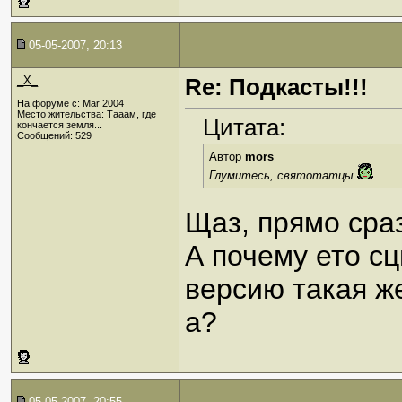
05-05-2007, 20:13
_X_
Re: Подкасты!!!
На форуме с: Mar 2004
Место жительства: Тааам, где
Цитата:
кончается земля...
Сообщений: 529
Автор
mors
Глумитесь, святотатцы.
Щаз, прямо сра
А почему ето сц
версию такая же
а?
05-05-2007, 20:55