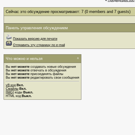
«
Предыдущее обс
Сейчас это обсуждение просматривают: 7
(0 members and 7 guests)
Панель управления обсуждением
Показать версию для печати
Отправить эту страницу по e-mail
Что можно и нельзя
Вы
нет можете
создавать новые обсуждения
Вы
нет можете
отвечать в обсуждения
Вы
нет можете
присоединять файлы
Вы
нет можете
редактировать свои сообщения
vB код
Вкл.
Смайлы
Вкл.
[IMG]
коды
Выкл.
HTML код
Выкл.