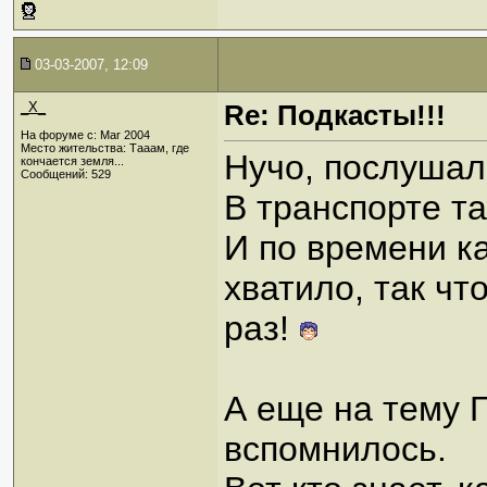
03-03-2007, 12:09
_X_
Re: Подкасты!!!
На форуме с: Mar 2004
Место жительства: Тааам, где
Нучо, послушал
кончается земля...
Сообщений: 529
В транспорте т
И по времени к
хватило, так чт
раз!
А еще на тему 
вспомнилось.