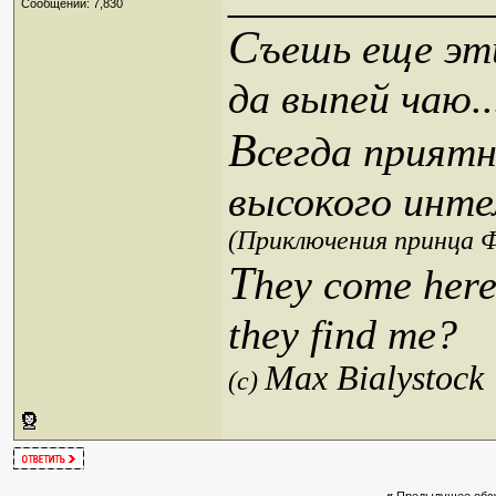
Сообщений: 7,830
С
ъешь еще эти
да выпей чаю..
В
сегда приятн
высокого инте
(Приключения принца Ф
T
hey come here
they find me?
Max Bialystock
(c)