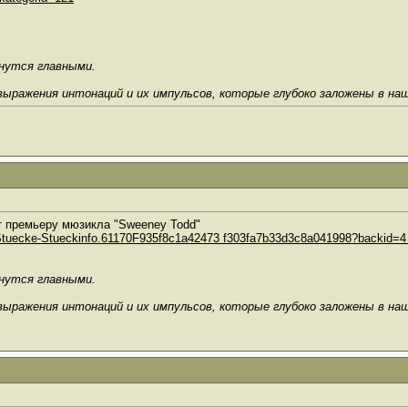
анутся главными.
выражения интонаций и их импульсов, которые глубоко заложены в на
вит премьеру мюзикла "Sweeney Todd"
E-Stuecke-Stueckinfo.61170F935f8c1a42473 f303fa7b33d3c8a041998?backid=4
анутся главными.
выражения интонаций и их импульсов, которые глубоко заложены в на