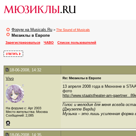
Форум на Musicals.Ru
>
The Sound of Musicals
Мюзиклы в Европе
Зарегистрироваться
ЧАВО
Список пользователей
18-06-2008, 14:32
Vivo
Re: Мюзиклы в Европе
13 апреля 2008 года в Мюнхене в ST
фото
http://www.staatstheater-am-gaertner...
__________________
Голос и мелодия для меня всегда ост
На форуме с: Apr 2003
(Джузеппе Верди)
Место жительства: Москва
Музыка – это лишь усиленная форма 
Сообщений: 2,085
18-06-2008, 14:35