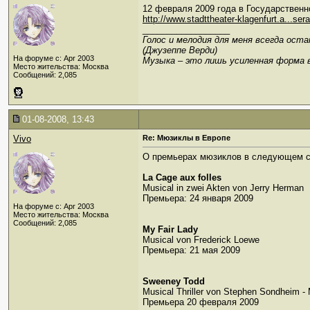
12 февраля 2009 года в Государствен
http://www.stadttheater-klagenfurt.a...ser
__________________
Голос и мелодия для меня всегда ост
(Джузеппе Верди)
На форуме с: Apr 2003
Музыка – это лишь усиленная форма 
Место жительства: Москва
Сообщений: 2,085
01-08-2008, 13:43
Vivo
Re: Мюзиклы в Европе
О премьерах мюзиклов в следующем с
La Cage aux folles
Musical in zwei Akten von Jerry Herman
Премьера: 24 января 2009
На форуме с: Apr 2003
Место жительства: Москва
Сообщений: 2,085
My Fair Lady
Musical von Frederick Loewe
Премьера: 21 мая 2009
Sweeney Todd
Musical Thriller von Stephen Sondheim -
Премьера 20 февраля 2009