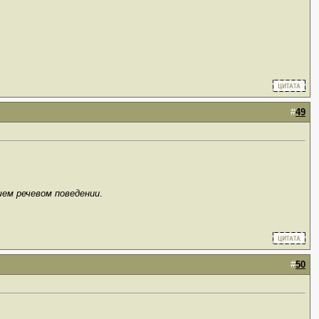
#
49
шем речевом поведении
.
#
50