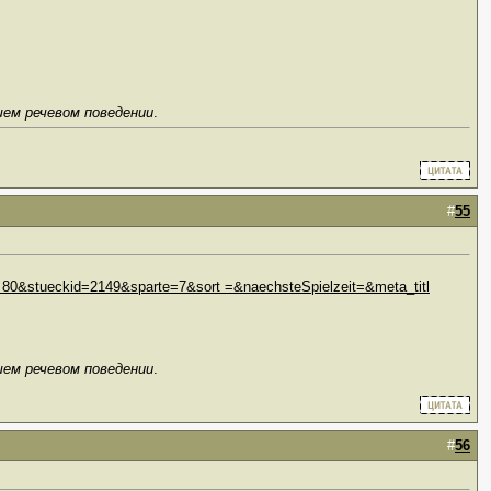
шем речевом поведении
.
#
55
 80&stueckid=2149&sparte=7&sort =&naechsteSpielzeit=&meta_titl
шем речевом поведении
.
#
56