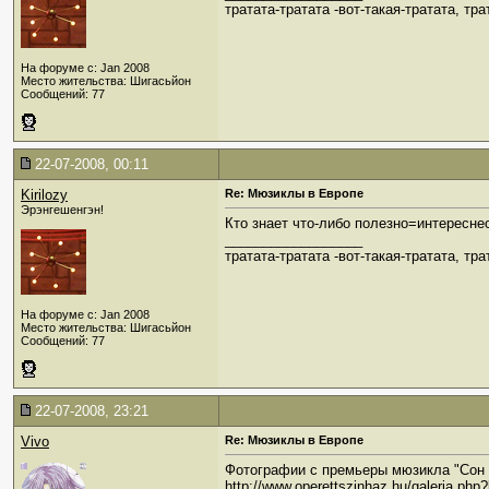
тратата-тратата -вот-такая-тратата, тра
На форуме с: Jan 2008
Место жительства: Шигасьйон
Сообщений: 77
22-07-2008, 00:11
Kirilozy
Re: Мюзиклы в Европе
Эрэнгешенгэн!
Кто знает что-либо полезно=интереснео
__________________
тратата-тратата -вот-такая-тратата, тра
На форуме с: Jan 2008
Место жительства: Шигасьйон
Сообщений: 77
22-07-2008, 23:21
Vivo
Re: Мюзиклы в Европе
Фотографии с премьеры мюзикла "Сон 
http://www.operettszinhaz.hu/galeria.php