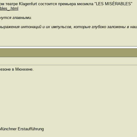
ном театре Klagenfurt состоится премьера мюзикла "LES MISÉRABLES"
ables_.html
анутся главными.
выражения интонаций и их импульсов, которые глубоко заложены в на
езоне в Мюнхене.
 Münchner Erstaufführung