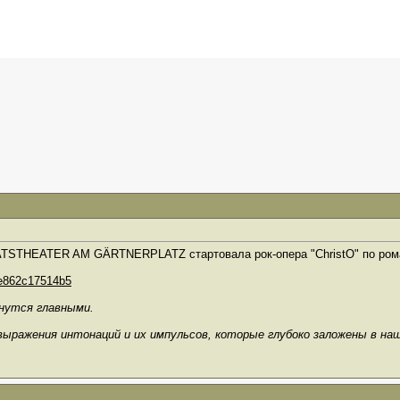
AATSTHEATER AM GÄRTNERPLATZ стартовала рок-опера "ChristO" по ром
89e862c17514b5
анутся главными.
выражения интонаций и их импульсов, которые глубоко заложены в на