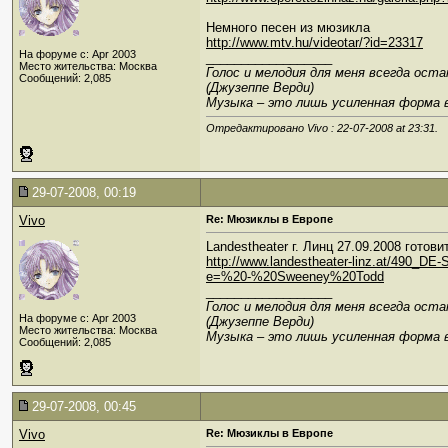
Немного песен из мюзикла
http://www.mtv.hu/videotar/?id=23317
На форуме с: Apr 2003
__________________
Место жительства: Москва
Голос и мелодия для меня всегда ост
Сообщений: 2,085
(Джузеппе Верди)
Музыка – это лишь усиленная форма 
Отредактировано Vivo : 22-07-2008 at
23:31
.
29-07-2008, 00:19
Vivo
Re: Мюзиклы в Европе
Landestheater г. Линц 27.09.2008 гото
http://www.landestheater-linz.at/490_D
e=%20-%20Sweeney%20Todd
__________________
Голос и мелодия для меня всегда ост
На форуме с: Apr 2003
(Джузеппе Верди)
Место жительства: Москва
Музыка – это лишь усиленная форма 
Сообщений: 2,085
29-07-2008, 00:45
Vivo
Re: Мюзиклы в Европе