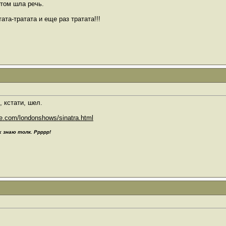
этом шла речь.
тата-тратата и еще раз тратата!!!
, кстати, шел.
tre.com/londonshows/sinatra.html
 знаю толк. Ррррр!