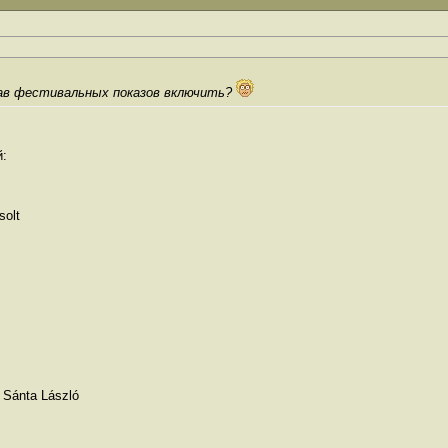
тав фестивальных показов включить?
й:
solt
 Sánta László