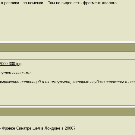
, а реплики - по-немецки... Там на видео есть фрагмент диалога...
_2009-300.jpg
анутся главными.
выражения интонаций и их импульсов, которые глубоко заложены в на
о Фрэнке Синатре шел в Лондоне в 2006?