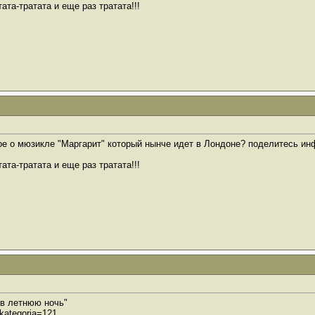
тата-тратата и еще раз тратата!!!
е о мюзикле "Маргарит" который нынче идет в Лондоне? поделитесь инфо
тата-тратата и еще раз тратата!!!
в летнюю ночь"
?kategoria=121