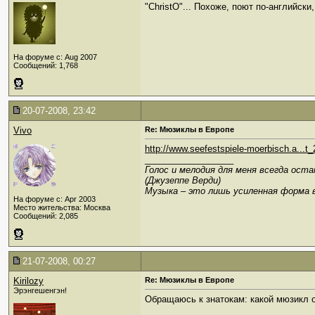
"ChristO"... Похоже, поют по-английски
На форуме с: Aug 2007
Сообщений: 1,768
20-07-2008, 23:42
Vivo
Re: Мюзиклы в Европе
http://www.seefestspiele-moerbisch.a...t
__________________
Голос и мелодия для меня всегда ост
(Джузеппе Верди)
Музыка – это лишь усиленная форма 
На форуме с: Apr 2003
Место жительства: Москва
Сообщений: 2,085
21-07-2008, 00:27
Kirilozy
Re: Мюзиклы в Европе
Эрэнгешенгэн!
Обращаюсь к знатокам: какой мюзикл 