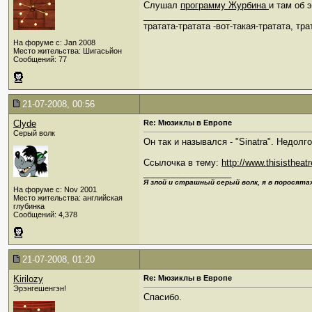
Слушал
программу Журбина
и там об 
__________________
тратата-тратата -вот-такая-тратата, тра
На форуме с: Jan 2008
Место жительства: Шигасьйон
Сообщений: 77
21-07-2008, 00:56
Clyde
Re: Мюзиклы в Европе
Серый волк
Он так и назывался - "Sinatra". Недолго
Ссылочка в тему:
http://www.thisisthea
__________________
Я злой и страшный серый волк, я в поросятах
На форуме с: Nov 2001
Место жительства: английская
глубинка
Сообщений: 4,378
21-07-2008, 01:20
Kirilozy
Re: Мюзиклы в Европе
Эрэнгешенгэн!
Спасибо.
__________________