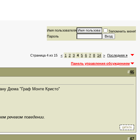
Имя пользователя
Запомнить меня!
Пароль
Страница 4 из 15
<
1
2
3
4
5
6
7
8
14
>
Последняя
»
Панель управления обсуждением
#
46
ану Дюма "Граф Монте Кристо"
шем речевом поведении
.
#
47