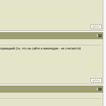
#
53
рмацией (та, что на сайте и википедии - не считается)
#
54