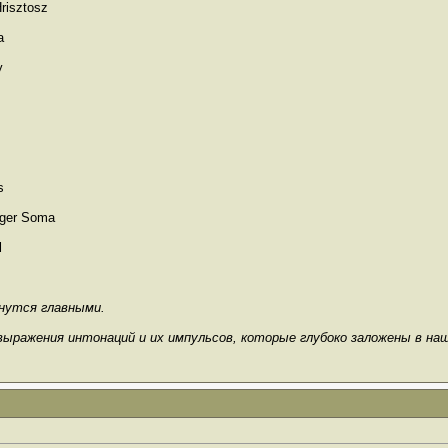
Hrisztosz
a
y
s
nger Soma
l
анутся главными.
выражения интонаций и их импульсов, которые глубоко заложены в на