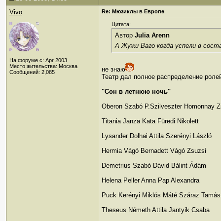
Vivo
Re: Мюзиклы в Европе
Цитата:
Автор
Julia Arenn
А Жужи Ваго когда успели в сос
На форуме с: Apr 2003
Место жительства: Москва
не знаю
Сообщений: 2,085
Театр дал полное распределение роле
"Сон в летнюю ночь"
Oberon Szabó P.Szilveszter Homonnay Z
Titania Janza Kata Füredi Nikolett
Lysander Dolhai Attila Szerényi László
Hermia Vágó Bernadett Vágó Zsuzsi
Demetrius Szabó Dávid Bálint Ádám
Helena Peller Anna Pap Alexandra
Puck Kerényi Miklós Máté Száraz Tamás
Theseus Németh Attila Jantyik Csaba